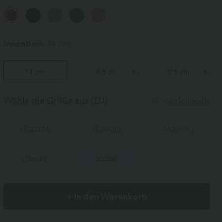
Innenbein
14 cm
14 cm
8,5 cm
17.5 cm
Wähle die Größe aus
(EU)
Größentabelle
XS
(
32/34
)
S
(
34/36
)
M
(
38/40
)
L
(
42/44
)
XL
(
46
)
+ In den Warenkorb