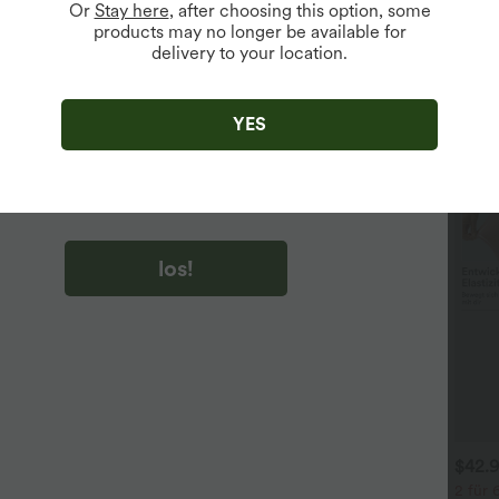
Or
Stay here
, after choosing this option, some
products may no longer be available for
delivery to your location.
u auf „los!“ klicken, stimmen du zu, Marketing-E-Mails über
zu erhalten. du können Ihre Zustimmung jederzeit widerrufen.
YES
u auf „los!“ klicken, haben du
lgemeinen Geschäftsbedingungen
und
ivitätsregeln von Halara
gelesen und stimmen ihnen zu und
n die Datenschutzrichtlinie von Halara an
.
los!
$44.95 USD
$31.95 USD
$42.
 für 69 €, 3 für 99 €
Lässiges Oberteil mit
2 für 