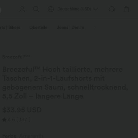
Deutschland
(
USD
)
ts | Bikers
Oberteile
Jeans | Denim
Leggings
Plus-Size
Breezeful™*
Breezeful™ Hoch taillierte, mehrere
Taschen, 2-in-1-Laufshorts mit
gebogenem Saum, schnelltrocknend,
5,5 Zoll – längere Länge
$33.95 USD
4.6
(
137
)
Farbe
Amaranth