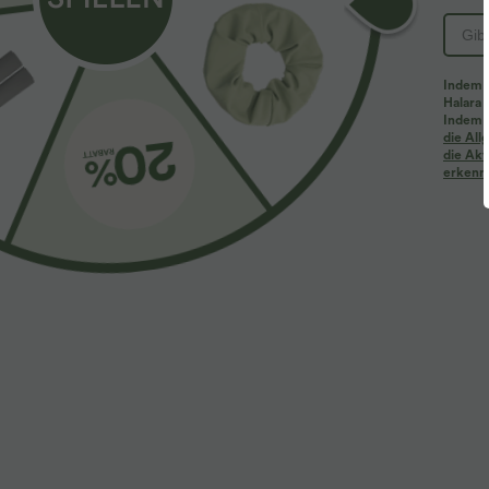
Indem d
Halara 
Indem d
Mehr zum Verlieben
Ähnliche Kleidungsstile
die Al
die Akt
erkenne
$39.95 USD
$61.95 USD
$67.95 USD
2 Stück -10%, 3 Stück -15%, 4
Halara Flex™ - Lässige
2