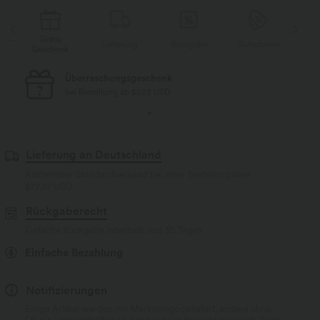
Gratis
Lieferung
Rückgabe
Gutscheine
Li
Geschenk
Kostenloser Standard-Versand
bei Bestellung ab $77 USD
Lieferung an Deutschland
Kostenloser Standardversand bei einer Bestellung über
$77.37 USD
Rückgaberecht
Einfache Rückgabe innerhalb von 30 Tagen
Einfache Bezahlung
Notifizierungen
Einige Artikel werden mit Markenlogo geliefert, andere ohne.
Ob ein Logo enthalten ist, kann je nach Produkt variieren. Auch