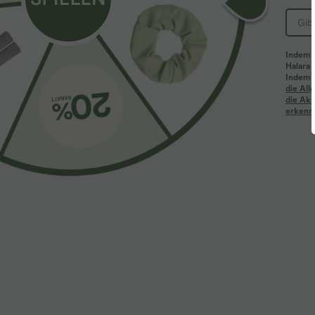
Indem d
Halara 
Indem d
Mehr zum Verlieben
Ähnliche Kleidungsstile
die Al
die Akt
erkenne
$61.95 USD
$39.95 USD
$67.95 USD
Halara Flex™ - Lässige
2 Stück -10%, 3 Stück -15%, 4
2