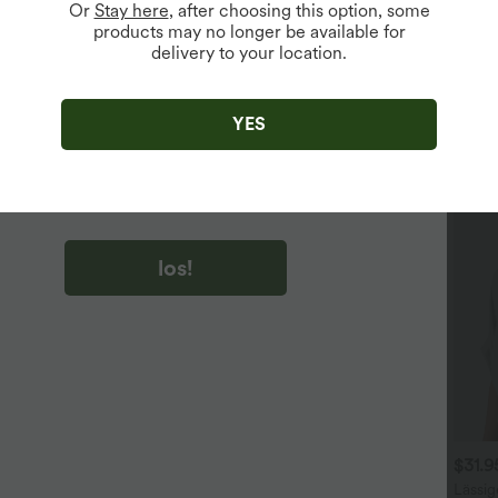
Or
Stay here
, after choosing this option, some
products may no longer be available for
delivery to your location.
u auf „los!“ klicken, stimmen du zu, Marketing-E-Mails über
zu erhalten. du können Ihre Zustimmung jederzeit widerrufen.
YES
u auf „los!“ klicken, haben du
lgemeinen Geschäftsbedingungen
und
ivitätsregeln von Halara
gelesen und stimmen ihnen zu und
n die Datenschutzrichtlinie von Halara an
.
los!
$31.95 USD
$61.95 USD
$31.
$64.95 USD
 Stück -10%, 3 Stück -15%, 4
2 Stück -10%, 3 Stück -15%, 4
Lässig