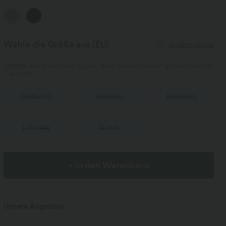
Wähle die Größe aus
(EU)
Größentabelle
100%
der Kundinnen sagen, dass dieses Produkt größengerecht
ausfällt.
XS
(
32/34
)
S
(
34/36
)
M
(
38/40
)
L
(
42/44
)
XL
(
46
)
+ In den Warenkorb
Unsere Angebote