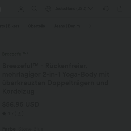
Deutschland
(
USD
)
ts | Bikers
Oberteile
Jeans | Denim
Leggings
Plus-Size
Breezeful™*
Breezeful™ - Rückenfreier,
mehrlagiger 2-in-1 Yoga-Body mit
überkreuzten Doppelträgern und
Kordelzug
$56.95 USD
4.7
(
3
)
Farbe
Stone Blue