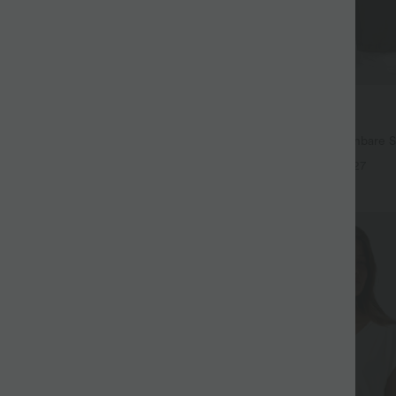
$44.95 USD
67.95 USD
 Lässige Ballon-Joggers aus Denim
2 for €69, 3 for €99
em Bund und mehreren Taschen
Halara Flex™ plissierte dehnbare S
hohem Bund, Seitentaschen und 
+27
SALE