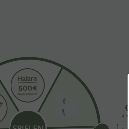
$36.95 USD
$33.95 USD
Rückenfreies Yoga-Tanktop mit U-Ausschnitt,
2 pieces -10%,
überkreuzten Trägern und abgerundetem Saum
Halara Flex™ -
+4
hohem Bund, Se
Jus
SALE
SALE