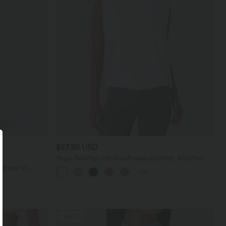
$27.95 USD
Yoga-Tanktop mit Rundhalsausschnitt, Rüschen
und InstantCool
it mit V-
+20
sichtbarem
SALE