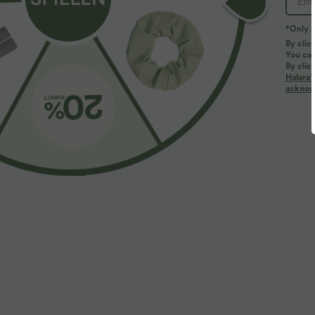
*Only A
By clic
You can
By clic
Halara’
acknowl
$39.95 USD
$61.95 USD
$
2 pieces -10%, 3 pieces -15%, 4 pieces -20%
2 pieces -10%,
Fließende hosenrock in Leinenoptik mit
Halara Flex™ B
mittelhohem Bund, Seitentaschen und weitem
und Reißversch