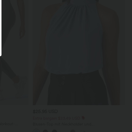
$25.95 USD
Extra bargain $23.49 USD
Workout-
Blusen-Top mit Neckholder und
taschen und
Schlüssellochausschnitt, plissiert, ärmellos,