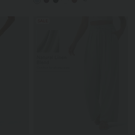
+7
abgerundeter Saum
SALE