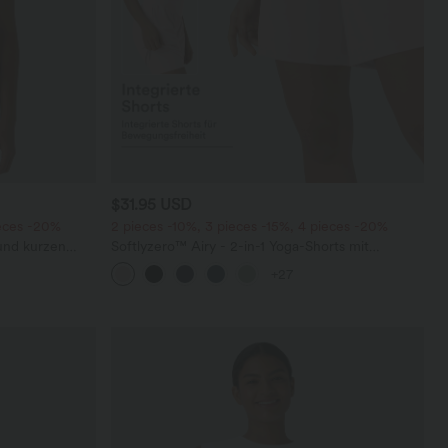
$31.95 USD
ieces -20%
2 pieces -10%, 3 pieces -15%, 4 pieces -20%
 und kurzen
Softlyzero™ Airy - 2-in-1 Yoga-Shorts mit
superhohem Bund, mehreren Taschen und
+27
InstantCool - 17,78 cm