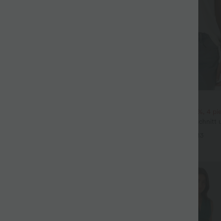
$22.95 USD
its-Bluse mit V-Ausschnitt und
2 pieces -10%, 3 pieces -15%, 4 p
 knitterfrei
Lässiges T-Shirt mit V-Ausschnitt
+5
Ärmeln
+13