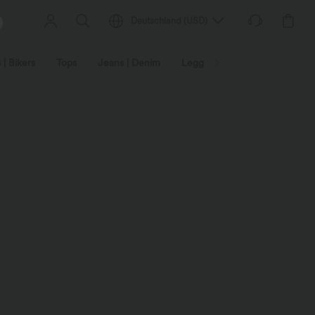
Deutschland
(
USD
)
 | Bikers
Tops
Jeans | Denim
Leggings
Plus Size