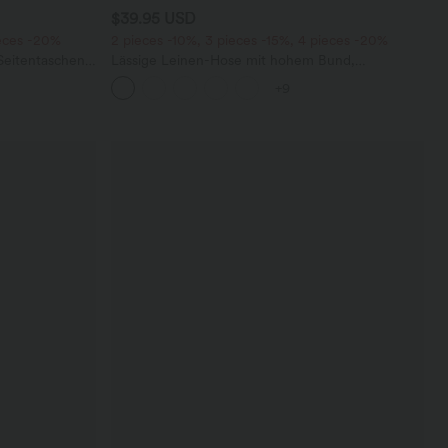
$39.95 USD
ieces -20%
2 pieces -10%, 3 pieces -15%, 4 pieces -20%
eitentaschen -
Lässige Leinen-Hose mit hohem Bund,
Kordelzug, weitem Bein und Taschen
+9