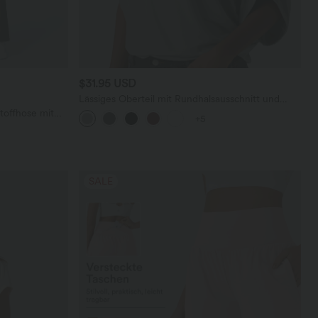
$31.95 USD
Lässiges Oberteil mit Rundhalsausschnitt und
Fledermausärmeln
toffhose mit
+5
geradem Bein
SALE