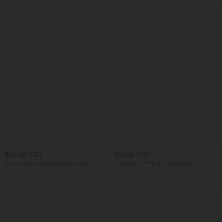
$36.95 USD
$61.95 USD
Rückenfreies, figurbetontes Mini-
Softlyzero™ Plush - Aktivkleid mit
Freizeitkleid
Seitentaschen und Bauchkontrolle -
Easy Peezy Edition