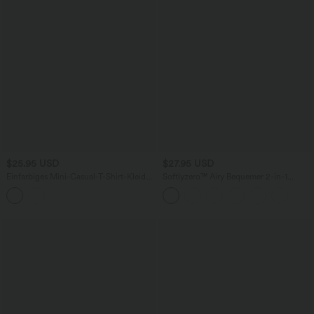
$25.95 USD
$27.95 USD
Einfarbiges Mini-Casual-T-Shirt-Kleid
Softlyzero™ Airy Bequemer 2-in-1
mit Rundhalsausschnitt und kurzen
Crossover-Tennisrock mit hohem Bund,
Ärmeln
Seitentaschen, ausgestelltem Rockteil
und Cool Touch, UPF 50+