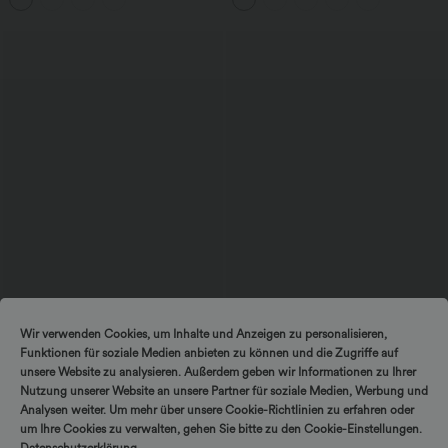
schnelltrocknend
Leopardenmuster
$61.95 USD
$39.95 USD
$67.95 USD
Wir verwenden Cookies, um Inhalte und Anzeigen zu personalisieren,
Halara Flex™ - Lässige Ballon-Joggers
2 Stück -10%, 3 Stück -15%, 4 Stück
Funktionen für soziale Medien anbieten zu können und die Zugriffe auf
aus Denim mit mittelhohem Bund und
-20%
mehreren Taschen
Lässige Hose mit Leinengefühl, hoher
unsere Website zu analysieren. Außerdem geben wir Informationen zu Ihrer
Taille, Kordelzug an der Seite und
Nutzung unserer Website an unsere Partner für soziale Medien, Werbung und
weitem Bein
Analysen weiter. Um mehr über unsere Cookie-Richtlinien zu erfahren oder
um Ihre Cookies zu verwalten, gehen Sie bitte zu den Cookie-Einstellungen.