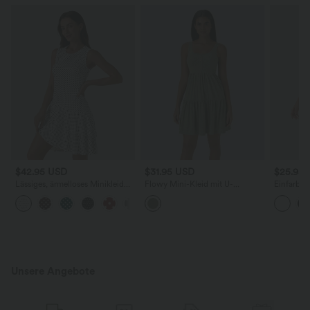
$42.95 USD
$31.95 USD
$25.95
Lässiges, ärmelloses Minikleid
Flowy Mini-Kleid mit U-
Einfarbig
mit Rundhalsausschnitt, Polka-
Ausschnitt, Knopfleiste und
Kleid mit
Dot-Design und Rüschensaum
Rüschensaum
und kurz
Unsere Angebote