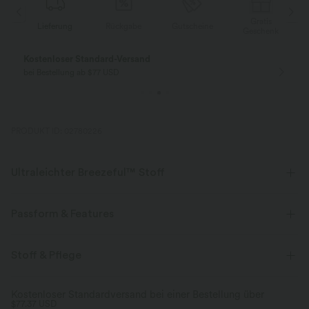
Gratis
Lieferung
Rückgabe
Gutscheine
k
Geschenk
Kostenloser Standard-Versand
bei Bestellung ab $77 USD
PRODUKT ID: 02780226
Ultraleichter Breezeful™ Stoff
Mache jede Bewegung mühelos. Dies ist unser leichtester Stoff, der
schnell trocknet, um zusätzlichen Komfort zu bieten.
Passform & Features
Vier-Wege-Stretch
Atmungsaktiv
Normale Passform
eingenähter BH
Seitentaschen
Stoff & Pflege
U-Ausschnitt
überziehen
lässig
Mini
Ultraleichtgewicht
schnelltrocknend
Kostenloser Standardversand bei einer Bestellung über
$77.37 USD
Trapez
ärmellos
Mittlere Dehnung