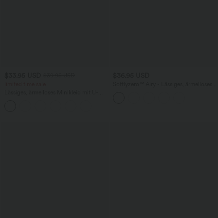
$33.95 USD
$36.95 USD
$39.95 USD
limited time sale
Softlyzero™ Airy - Lässiges, ärmelloses
Minikleid mit Rundhalsausschnitt,
Lässiges, ärmelloses Minikleid mit U-
InstantCool und Rüschensaum
Boot-Ausschnitt, Seitentaschen und
Karomuster