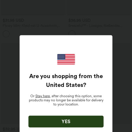
$31.95 USD
$36.95 USD
Flowy Mini-Kleid mit U-Ausschnitt,
Breezeful™ - Lässiges, fließendes
Knopfleiste und Rüschensaum
Minikleid mit verstellbaren Trägern und
mehreren Taschen - schnelltrocknend
Are you shopping from the
United States
?
Or
Stay here
, after choosing this option, some
products may no longer be available for delivery
to your location.
YES
$32.95 USD
$22.95 USD