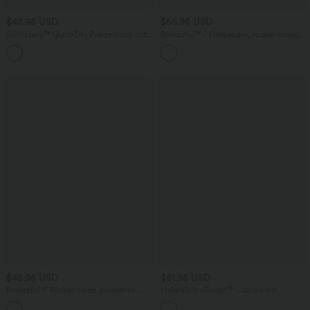
$42.95 USD
$56.95 USD
Softlyzero™ QuickDry Freizeitrock mit
Breezeful™ - Fließendes, rückenfreies
hoher Taille und Bauchkontrolle,
Maxikleid für Brautjungfern und
abnehmbarer Schleife und integrierten
Hochzeitsgäste - schnelltrocknend
Shapewear-Shorts
$48.95 USD
$61.95 USD
Breezeful™ Rückenfreies, plissiertes
Halara UltraSculpt™ - Jacke mit
Minikleid mit verstellbaren Riemen, Cut-
Stehkragen, Seitentaschen, langen
Outs und Seitentaschen -
Ärmeln, Daumenlöchern und