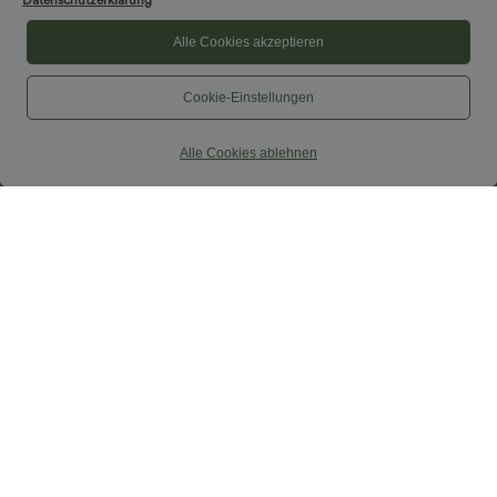
Datenschutzerklärung
Alle Cookies akzeptieren
Cookie-Einstellungen
Alle Cookies ablehnen
$31.95 USD
$31.95 USD
2 Stück -10%, 3 Stück -15%, 4 Stück
Lässiges Oberteil mit
-20%
Rundhalsausschnitt und
Fledermausärmeln
Softlyzero™ Airy - 2-in-1 Yoga-Shorts
mit superhohem Bund, mehreren
+23
Taschen und InstantCool - 17,78 cm