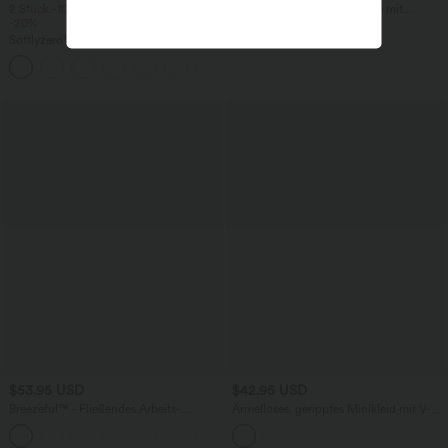
2 Stück -10%, 3 Stück -15%, 4 Stück
Lässiges Minikleid in A-Linie mit
-20%
Rundhalsausschnitt und kurzen Ärmeln
Softlyzero™ Airy - Ärmelloses, gerafftes
Party-Minikleid mit Rundhalsausschnitt
und InstantCool
$53.95 USD
$42.95 USD
Breezeful™ - Fließendes Arbeits-
Ärmelloses, geripptes Minikleid mit V-
Midikleid mit Seitentaschen und
Ausschnitt und gestuftem Rüschensaum
Fledermausärmeln - schnelltrocknend