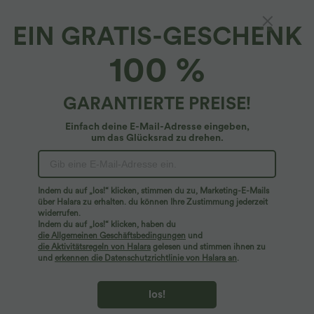
EIN GRATIS-GESCHENK
Breezeful™*
100 %
Breezeful™ Rückenfreies Racerback-Kleid mit
Seitentaschen, High Low, fließendes
Minikleid, schnelltrocknend, lässig
4.8
(
169
)
GARANTIERTE PREISE!
$23.95 USD
$53.95 USD
limited time sale
Einfach deine E-Mail-Adresse eingeben,
um das Glücksrad zu drehen.
Indem du auf „los!“ klicken, stimmen du zu, Marketing-E-Mails
über Halara zu erhalten. du können Ihre Zustimmung jederzeit
widerrufen.
Indem du auf „los!“ klicken, haben du
die Allgemeinen Geschäftsbedingungen
und
die Aktivitätsregeln von Halara
gelesen und stimmen ihnen zu
und
erkennen die Datenschutzrichtlinie von Halara an
.
los!