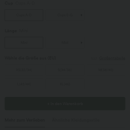
Cup
Cups A-D
Cups A-D
Cups E-G
Länge
Mini
Mini
Midi
Wähle die Größe aus
(EU)
Größentabelle
XS
(
32/34
)
S
(
34/36
)
M
(
38/40
)
L
(
42/44
)
XL
(
46
)
+ In den Warenkorb
Mehr zum Verlieben
Ähnliche Kleidungsstile