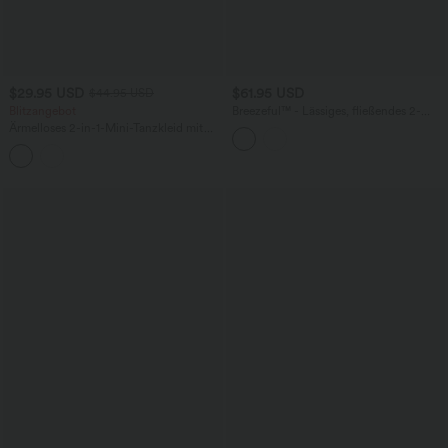
$29.95 USD
$61.95 USD
$44.95 USD
Blitzangebot
Breezeful™ - Lässiges, fließendes 2-
teiliges Midikleid mit High-Low-Design
Ärmelloses 2-in-1-Mini-Tanzkleid mit
- E-G Cups, schnelltrocknend
drapiertem Rücken und G-Haken und
Seitentaschen