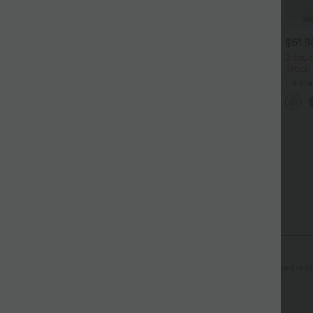
$31.95 USD
$31.95 USD
$61.
 Stück -10%, 3 Stück -15%, 4
Lässiges Oberteil mit
2 Stüc
tück -20%
Rundhalsausschnitt und
Stück
+5
Fledermausärmeln
oftlyzero™ Airy - 2-in-1
Halar
oga-Shorts mit superhohem
Low R
+27
und, mehreren Taschen und
Reißv
nstantCool - 17,78 cm
Tasch
Seitentaschen
U-Ausschnitt
Raffung
gedreht
Vier-Wege-Stretch
Jumpsuit