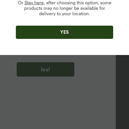
Or
Stay here
, after choosing this option, some
products may no longer be available for
delivery to your location.
u auf „los!“ klicken, stimmen du zu, Marketing-E-Mails über
zu erhalten. du können Ihre Zustimmung jederzeit widerrufen.
YES
u auf „los!“ klicken, haben du
lgemeinen Geschäftsbedingungen
und
ivitätsregeln von Halara
gelesen und stimmen ihnen zu und
n die Datenschutzrichtlinie von Halara an
.
los!