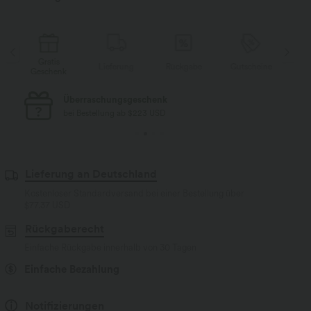
Gratis
e
Lieferung
Rückgabe
Gutscheine
Geschenk
Ge
Kostenloser Standard-Versand
bei Bestellung ab $77 USD
Lieferung an Deutschland
Kostenloser Standardversand bei einer Bestellung über
$77.37 USD
Rückgaberecht
Einfache Rückgabe innerhalb von 30 Tagen
Einfache Bezahlung
Notifizierungen