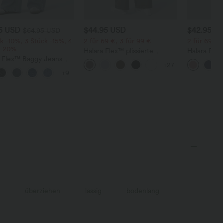
95 USD
$44.95 USD
$42.95 U
$64.95 USD
k -10%, 3 Stück -15%, 4
2 für 69 €, 3 für 99 €
2 für 69 €,
 -20%
Halara Flex™ plissierte
Halara Fle
a Flex™ Baggy Jeans
dehnbare Stoffhose mit
Stoffhose 
+27
ise mit Knopf und
hohem Bund, Seitentaschen
Waffelmust
+9
erschluss, mehreren
und geradem Bein
und weitem
en, weitem Bein
überziehen
lässig
bodenlang