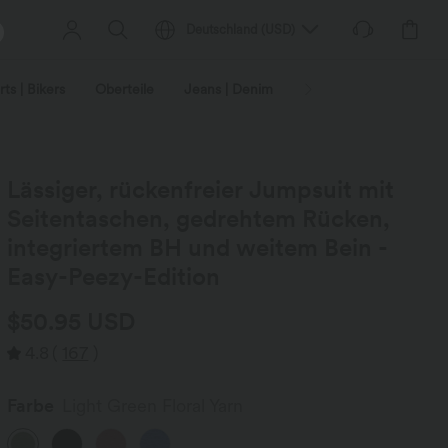
Deutschland
(
USD
)
ts | Bikers
Oberteile
Jeans | Denim
Leggings
Plus-Size
Lässiger, rückenfreier Jumpsuit mit
Seitentaschen, gedrehtem Rücken,
integriertem BH und weitem Bein -
Easy-Peezy-Edition
$50.95 USD
4.8
(
167
)
Farbe
Light Green Floral Yarn