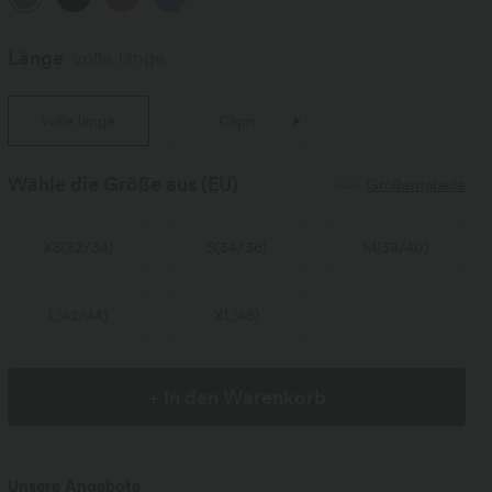
Länge
volle länge
volle länge
Capri
Wähle die Größe aus
(EU)
Größentabelle
XS
(
32/34
)
S
(
34/36
)
M
(
38/40
)
L
(
42/44
)
XL
(
46
)
+ In den Warenkorb
Unsere Angebote