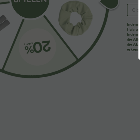
Indem d
Halara 
Indem d
die Al
die Akt
erkenne