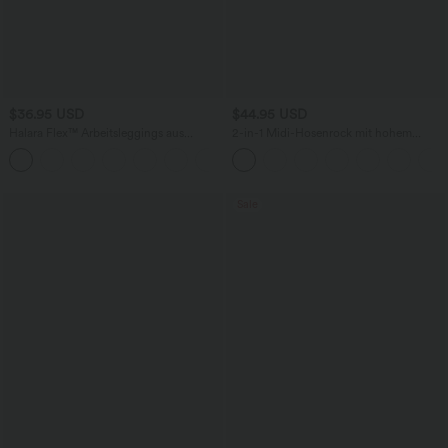
$36.95 USD
$44.95 USD
Halara Flex™ Arbeitsleggings aus
2-in-1 Midi-Hosenrock mit hohem
elastischem Strick-Denim mit hohem
Bund, Seitentaschen, Kordelzug und
+1
Bund und mehreren Taschen
kontrastierendem Netz
Sale