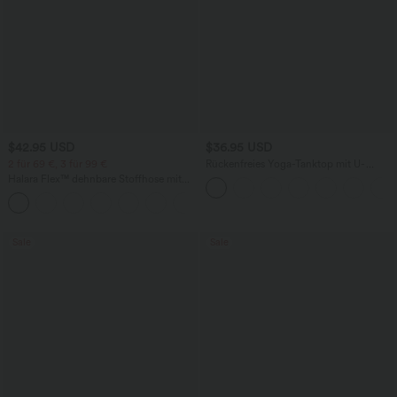
$42.95 USD
$36.95 USD
2 für 69 €, 3 für 99 €
Rückenfreies Yoga-Tanktop mit U-
Ausschnitt, überkreuzten Trägern und
Halara Flex™ dehnbare Stoffhose mit
abgerundetem Saum
hohem Bund, Waffelmuster,
+20
Seitentaschen und weitem Bein
Sale
Sale