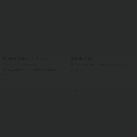
$44.95 USD
$67.95 USD
$48.95 USD
2 für 69 €, 3 für 99 €
Ärmelloser Jumpsuit mit U-Boot-
Ausschnitt, Seitentaschen, seitlichen
Schlaghose mit mittlerem Bund und
Bindebändern, Streifen und InstantCool
seitlichen Reißverschlusstaschen
- Easy Peezy Edition
+12
Sale
Sale