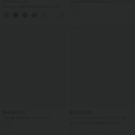
limited time sale
Gerippter Maxi-Freizeitrock in A-Linie
mit hohem Bund und Schlitzsaum
Lässiger, rückenfreier Jumpsuit mit
Seitentaschen
+10
Sale
$64.95 USD
$25.95 USD
Lässige Jeans aus Lyocell mit
Extra Schnäppchen $23.49 USD
mittelhohem Bund, mehreren Taschen
Blusen-Top mit Neckholder und
und Kordelzug
Schlüssellochausschnitt, plissiert,
ärmellos, abgerundeter Saum