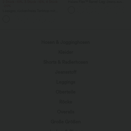
2 Stück -10%, 3 Stück -15%, 4 Stück
Halara Flex™ Barrel-Leg-Jeans aus
-20%
elastischem Strick-Denim mit niedrigem
Bund, Knopf, Reißverschluss und
Lässiges, rückenfreies Tanktop mit
mehreren Taschen
verstellbaren Trägern, gedrehtem
Rückendesign und Schnalle
Hosen & Jogginghosen
Kleider
Shorts & Radlerhosen
Jeansstoff
Leggings
Oberteile
Röcke
Overalls
Große Größen