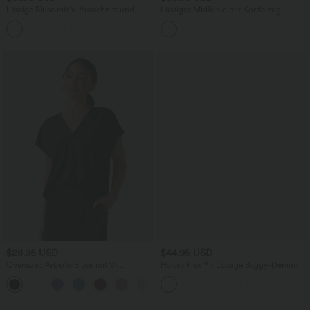
Lässige Bluse mit V-Ausschnitt und
Lässiges Midikleid mit Kordelzug,
kurzen Puffärmeln
Schlitz und geschwungenem Saum
$28.95 USD
$44.95 USD
Oversized Arbeits-Bluse mit V-
Halara Flex™ - Lässige Baggy-Denim-
Ausschnitt und kurzen Ärmeln -
Shorts mit hohem Crossover-Bund und
+1
knitterfrei
mehreren Taschen