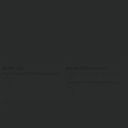
$27.95 USD
$42.95 USD
$50.95 USD
Yoga-Tanktop mit Rundhalsausschnitt,
2 Stück -10%, 3 Stück -15%, 4 Stück
Rüschen und InstantCool
-20%
+16
Jumpsuit mit V-Ausschnitt, kurzen
Ärmeln, plissierten Seitentaschen und
weitem Bein, fließendem Waffelmuster
Sale