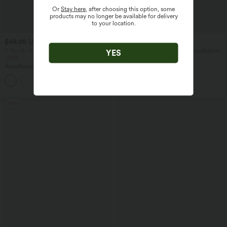
Or
Stay here
, after choosing this option, some
products may no longer be available for delivery
to your location.
$48.95 USD
$31.95 USD
2 Stück -10%, 3 Stück -15%, 4 Stück
Softlyzero™ Airy - Yoga-Bermudashorts
YES
-20%
mit hohem Bund, mehreren Taschen
und InstantCool
Ärmelloses, gerafftes Midikleid mit
eckigem Ausschnitt, integriertem BH
und überkreuztem Rückendesign
Sale