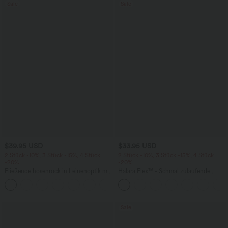
Sale
Sale
$39.95 USD
$33.95 USD
2 Stück -10%, 3 Stück -15%, 4 Stück
2 Stück -10%, 3 Stück -15%, 4 Stück
-20%
-20%
Fließende hosenrock in Leinenoptik mit
Halara Flex™ - Schmal zulaufende
mittelhohem Bund, Seitentaschen und
Bürohose mit hohem Bund,
+1
weitem Bein
Seitentaschen und Waffelstoff
Sale