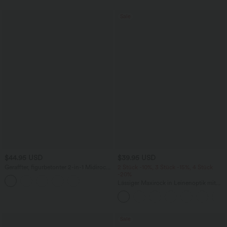
Sale
$44.95 USD
$39.95 USD
Geraffter, figurbetonter 2-in-1 Midirock
2 Stück -10%, 3 Stück -15%, 4 Stück
aus Kunstleder mit hohem Bund und
-20%
abgerundetem Saum
Lässiger Maxirock in Leinenoptik mit
hohem Bund und Kordelzug
Sale