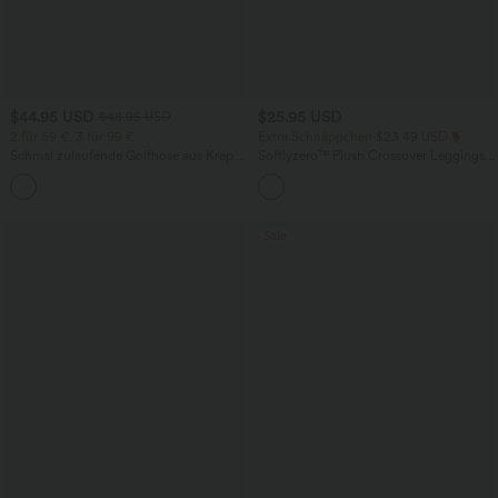
$44.95 USD
$25.95 USD
$48.95 USD
2 für 69 €, 3 für 99 €
Extra Schnäppchen $23.49 USD
Schmal zulaufende Golfhose aus Krepp
Softlyzero™ Plush Crossover Leggings
mit hohem Bund und Seitentaschen
mit Taschen
Sale