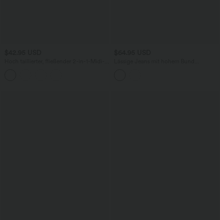
$42.95 USD
$64.95 USD
Hoch taillierter, fließender 2-in-1-Midi-
Lässige Jeans mit hohem Bund
Tanzrock mit Seitentasche
mehreren Taschen und weitem Bein