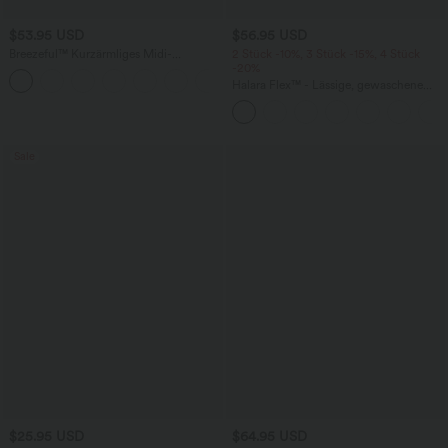
$53.95 USD
$56.95 USD
Breezeful™ Kurzärmliges Midi-
2 Stück -10%, 3 Stück -15%, 4 Stück
Freizeitkleid mit V-Ausschnitt,
-20%
+9
Seitentaschen und Bindeband hinten -
Halara Flex™ - Lässige, gewaschene
schnelltrocknend
Baggy-Jeans aus drapiertem Lyocell mit
mittelhohem Bund, mehreren Taschen
und weitem Bein
Sale
$25.95 USD
$64.95 USD