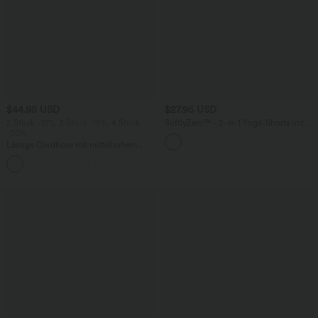
$44.95 USD
$27.95 USD
2 Stück -10%, 3 Stück -15%, 4 Stück
SoftlyZero™ - 2-in-1 Yoga-Shorts mit
-20%
hohem Crossover-Bund, mehreren
Taschen und Ösen - schnelltrocknend,
Lässige Cordhose mit mittelhohem
7,6 cm
Bund, Reißverschluss und Seitentaschen
+7