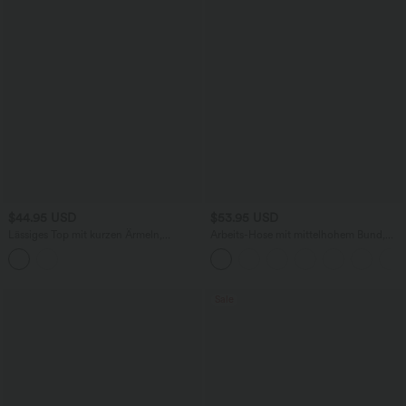
$44.95 USD
$53.95 USD
Lässiges Top mit kurzen Ärmeln,
Arbeits-Hose mit mittelhohem Bund,
integriertem BH, One-Shoulder-Design,
Seitentaschen und Barrel-Leg
Polka-Dots und abgerundetem Saum
Sale