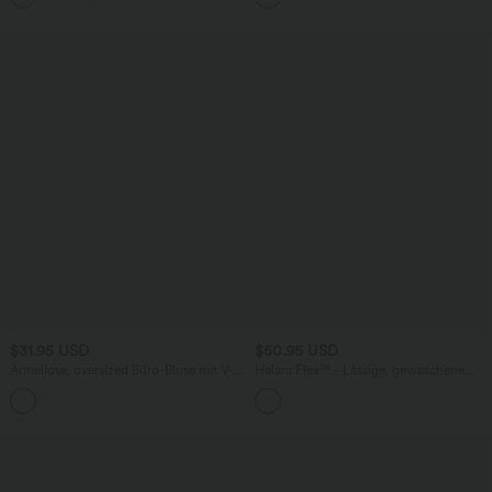
Edition
$31.95 USD
$50.95 USD
Ärmellose, oversized Büro-Bluse mit V-
Halara Flex™ - Lässige, gewaschene
Ausschnitt - knitterfrei
Bermuda-Shorts aus elastischem Strick-
Denim mit hohem Bund, mehreren
Taschen und Rollsaum