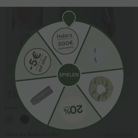
Farbe
Frosty Green
Wähle die Größe aus
(EU)
Größentabelle