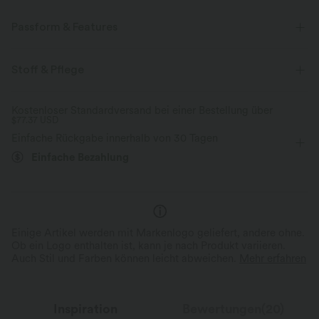
Passform & Features
eingenähter BH
Seitentaschen
Rundhalsausschnitt
Stoff & Pflege
Schnürung
Tennis & Pickleball
Micro
ärmellos
Kostenloser Standardversand bei einer Bestellung über
$77.37 USD
Vier-Wege-Stretch
A-Linie
Einfache Rückgabe innerhalb von 30 Tagen
Einfache Bezahlung
Einige Artikel werden mit Markenlogo geliefert, andere ohne.
Ob ein Logo enthalten ist, kann je nach Produkt variieren.
Auch Stil und Farben können leicht abweichen.
Mehr erfahren
Inspiration
Bewertungen(20)