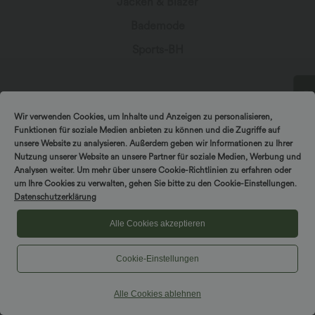
Jacken & Blazer
Bademode
Sports-BH
Wir verwenden Cookies, um Inhalte und Anzeigen zu personalisieren,
In Kontakt bleiben
DREH & GEWINNE!
Funktionen für soziale Medien anbieten zu können und die Zugriffe auf
unsere Website zu analysieren. Außerdem geben wir Informationen zu Ihrer
Nutzung unserer Website an unsere Partner für soziale Medien, Werbung und
Abonniere den Newsletter, um exklusive Deals,
Analysen weiter. Um mehr über unsere Cookie-Richtlinien zu erfahren oder
stylische Geheimtipps und einen frühen Zugriff
um Ihre Cookies zu verwalten, gehen Sie bitte zu den Cookie-Einstellungen.
auf die neuesten Kollektionen zu erhalten.
Datenschutzerklärung
Alle Cookies akzeptieren
Cookie-Einstellungen
*Mit deiner Abonnierung erklärst du dich damit einverstanden,
dass du Marketingmitteilungen von Halara per E-Mail erhältst.
Du kannst dich jederzeit wieder abmelden. Durch Fortfahren
Alle Cookies ablehnen
stimmst du unseren
Allgemeinen Geschäftsbedingungen
und
Datenschutzrichtlinien
zu.