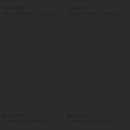
$36.95 USD
$36.95 USD
Lässige, geraffte Shorts mit hohem
Lässiges, ärmelloses Tank-Kleid mit
Bund, mehreren Taschen und Poka-Dots
Rundhalsausschnitt und Seitentaschen
- 7,6 cm
$72.95 USD
$56.95 USD
Fließendes Midi-Arbeitskleid mit
Lässiger Jumpsuit mit U-Boot-
Seitentaschen, Fledermausärmeln und
Ausschnitt, Seitentaschen, kurzen
Bauchkontrolle
Ärmeln und Kordelzug - Easy Peezy