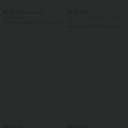
$57.95 USD
$39.95 USD
$67.95 USD
limited time sale
2 Stück -10%, 3 Stück -15%, 4 Stück
-20%
Ärmelloser, geraffter Party-Jumpsuit mit
V-Ausschnitt, Seitentaschen und
Halara UltraSculpt™ Rückenfreies Lauf-
+7
unsichtbarem Reißverschluss - pipi-
Tanktop mit U-Ausschnitt und
praktisch
überkreuztem, abgerundetem Saum
$31.95 USD
$33.95 USD