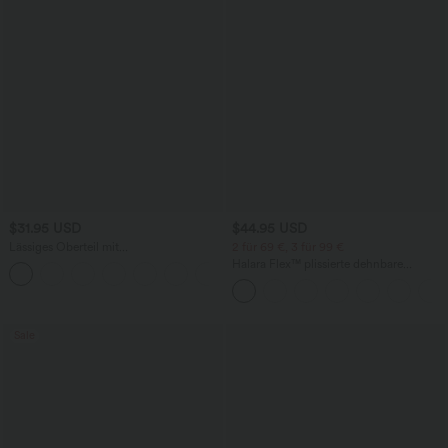
$31.95 USD
$44.95 USD
Lässiges Oberteil mit
2 für 69 €, 3 für 99 €
Rundhalsausschnitt und
Halara Flex™ plissierte dehnbare
+1
Fledermausärmeln
Stoffhose mit hohem Bund,
Seitentaschen und geradem Bein
Sale