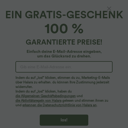
EIN GRATIS-GESCHENK
Rückenfreies, ärmelloses 2-in-1 Pickleball-
100 %
Wickel-Minikleid mit Seitentaschen zum
vorne Binden
4.9
(
20
)
GARANTIERTE PREISE!
$29.95 USD
$48.95 USD
Einfach deine E-Mail-Adresse eingeben,
um das Glücksrad zu drehen.
Indem du auf „los!“ klicken, stimmen du zu, Marketing-E-Mails
über Halara zu erhalten. du können Ihre Zustimmung jederzeit
widerrufen.
Indem du auf „los!“ klicken, haben du
die Allgemeinen Geschäftsbedingungen
und
die Aktivitätsregeln von Halara
gelesen und stimmen ihnen zu
und
erkennen die Datenschutzrichtlinie von Halara an
.
los!