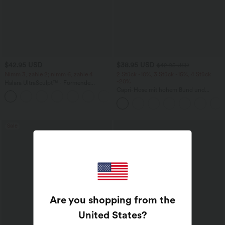
$42.95 USD
$38.95 USD
$42.95 USD
Nimm 3, zahle 2; nimm 6, zahle 4
2 Stück -10%, 3 Stück -15%, 4 Stück
-20%
Halara UltraSculpt™ - Formende
Workout-Leggings mit hohem Bund,
Capri-Hose mit hohem Bund und
+13
Seitentaschen, Booty-Scrunch und
Seitentaschen - leinenähnliches Material
Bauchkontrolle
Sale
Are you shopping from the
United States
?