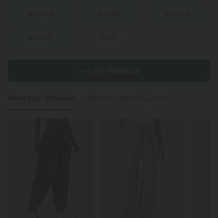
XS
(
32/34
)
S
(
34/36
)
M
(
38/40
)
L
(
42/44
)
XL
(
46
)
+ In den Warenkorb
Mehr zum Verlieben
Ähnliche Kleidungsstile