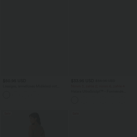
$50.95 USD
$33.95 USD
$36.95 USD
Lässiges, ärmelloses Midikleid mit
Nimm 3, zahle 2; nimm 6, zahle 4
Rundhalsausschnitt, integriertem BH
Halara UltraSculpt™ - Formende
und Rüschensaum
Workout-Leggings mit hohem Bund,
Seitentaschen und Bauchkontrolle
Sale
Sale