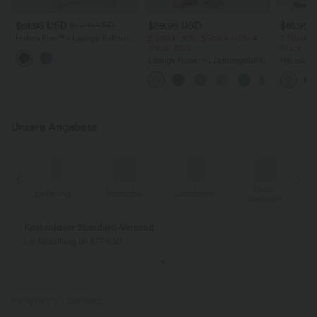
$61.95 USD
$39.95 USD
$61.95 
$67.95 USD
Halara Flex™ - Lässige Ballon-
2 Stück -10%, 3 Stück -15%, 4
2 Stück -
Joggers aus Denim mit
Stück -20%
Stück -2
mittelhohem Bund und
Lässige Hose mit Leinengefühl,
Halara F
mehreren Taschen
hoher Taille, Kordelzug an der
Rise mit 
Seite und weitem Bein
Reißversc
Taschen, 
Unsere Angebote
Gratis
Lieferung
Rückgabe
Gutscheine
k
Geschenk
Kostenloser Standard-Versand
bei Bestellung ab $77 USD
PRODUKT ID: 02876182