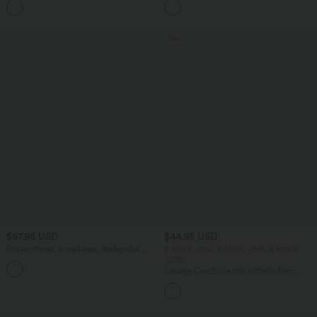
Denim mit niedrigem Bund, Knopf,
Reißverschluss und mehreren Taschen
Sale
$67.95 USD
$44.95 USD
Rückenfreies, ärmelloses, fließendes
2 Stück -10%, 3 Stück -15%, 4 Stück
Midikleid mit Seitentaschen und
-20%
überkreuztem Design
Lässige Cordhose mit mittelhohem
Bund, Reißverschluss und Seitentaschen