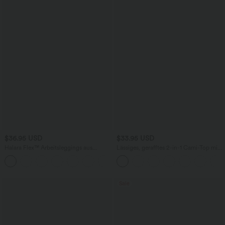
$36.95 USD
$33.95 USD
Halara Flex™ Arbeitsleggings aus
Lässiges, gerafftes 2-in-1 Cami-Top mit
elastischem Strick-Denim mit hohem
verstellbaren Trägern und integriertem
+1
Bund und mehreren Taschen
BH
Sale