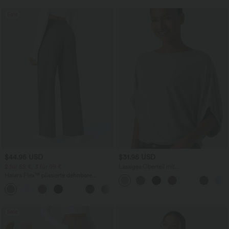
Sale
$44.95 USD
$31.95 USD
2 für 69 €, 3 für 99 €
Lässiges Oberteil mit
Rundhalsausschnitt und
Halara Flex™ plissierte dehnbare
Fledermausärmeln
Stoffhose mit hohem Bund,
+23
Seitentaschen und geradem Bein
Sale