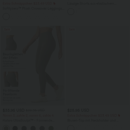
Extra Schnäppchen $23.49 USD
Lässige Shorts aus elastischem
Kunstleder mit hohem Bund und
Softlyzero™ Plush Crossover Leggings
Seitentaschen
mit Taschen
+16
Sale
Sale
$33.95 USD
$25.95 USD
$36.95 USD
Nimm 3, zahle 2; nimm 6, zahle 4
Extra Schnäppchen $23.49 USD
Halara UltraSculpt™ - Formende
Blusen-Top mit Neckholder und
Workout-Leggings mit hohem Bund,
Schlüssellochausschnitt, plissiert,
+17
Seitentaschen und Bauchkontrolle
ärmellos, abgerundeter Saum