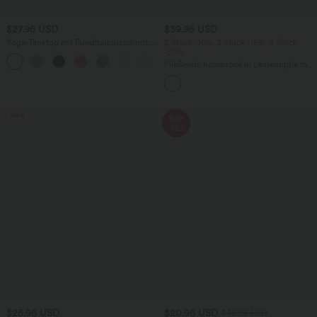
$27.95 USD
$39.95 USD
Yoga-Tanktop mit Rundhalsausschnitt,
2 Stück -10%, 3 Stück -15%, 4 Stück
Rüschen und InstantCool
-20%
+16
Fließende hosenrock in Leinenoptik mit
mittelhohem Bund, Seitentaschen und
weitem Bein
Sale
Sale
-52%
$25.95 USD
$20.95 USD
$43.95 USD