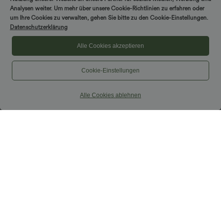
Analysen weiter. Um mehr über unsere Cookie-Richtlinien zu erfahren oder
um Ihre Cookies zu verwalten, gehen Sie bitte zu den Cookie-Einstellungen.
Datenschutzerklärung
Alle Cookies akzeptieren
Cookie-Einstellungen
Alle Cookies ablehnen
$44.95 USD
$33.95 USD
Geraffter, figurbetonter 2-in-1 Midirock
2 Stück -10%, 3 Stück -15%, 4 Stück
aus Kunstleder mit hohem Bund und
-20%
abgerundetem Saum
Fließender 2-in-1 Minirock mit hohem
Bund, Seitentaschen, Kordelzug,
Kontrast-Mesh und ausgestelltem Bein -
extralang
Sale