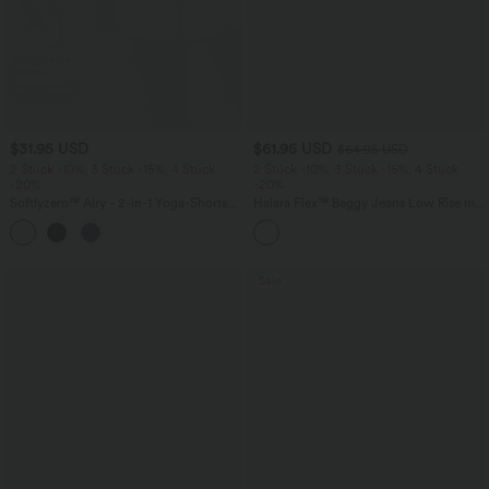
$31.95 USD
$61.95 USD
$64.95 USD
2 Stück -10%, 3 Stück -15%, 4 Stück
2 Stück -10%, 3 Stück -15%, 4 Stück
-20%
-20%
Softlyzero™ Airy - 2-in-1 Yoga-Shorts
Halara Flex™ Baggy Jeans Low Rise mit
mit superhohem Bund, mehreren
Knopf und Reißverschluss, mehreren
+23
Taschen und InstantCool - 17,78 cm
Taschen, weitem Bein
Sale