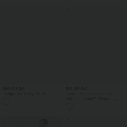
Sale
$64.95 USD
$42.95 USD
Lässige Jeans aus Lyocell mit
Nimm 3, zahle 2; nimm 6, zahle 4
mittelhohem Bund, mehreren Taschen
Halara UltraSculpt™ - Formende
und Kordelzug
Workout-Leggings mit hohem Bund,
Seitentaschen, Booty-Scrunch und
Bauchkontrolle
Sale