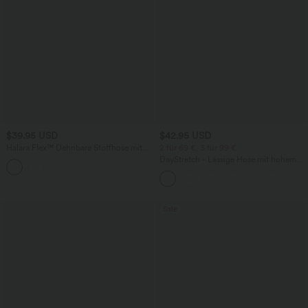
$39.95 USD
$42.95 USD
Halara Flex™ Dehnbare Stoffhose mit
2 für 69 €, 3 für 99 €
hohem Bund und Seitentasche hinten
DayStretch - Lässige Hose mit hohem
+13
Bund, Seitentaschen und Barrel-Leg
Sale