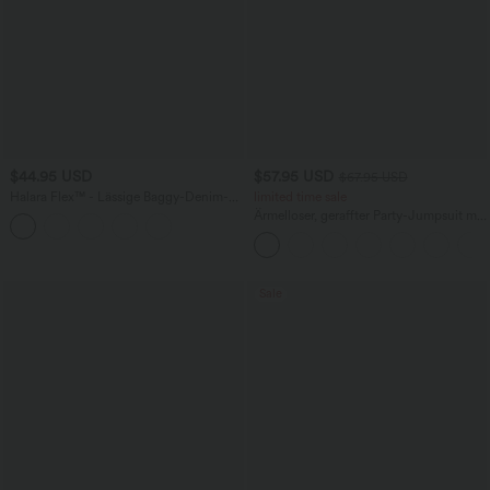
$44.95 USD
$57.95 USD
$67.95 USD
Halara Flex™ - Lässige Baggy-Denim-
limited time sale
Shorts mit hohem Crossover-Bund und
Ärmelloser, geraffter Party-Jumpsuit mit
mehreren Taschen
V-Ausschnitt, Seitentaschen und
unsichtbarem Reißverschluss - pipi-
praktisch
Sale