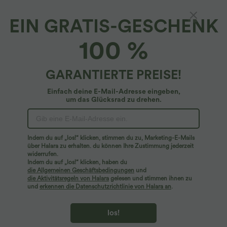
EIN GRATIS-GESCHENK
100 %
GARANTIERTE PREISE!
Einfach deine E-Mail-Adresse eingeben,
um das Glücksrad zu drehen.
Hoppla!
Wir können die von Ihnen gesuchte Seite nicht
Indem du auf „los!“ klicken, stimmen du zu, Marketing-E-Mails
finden.
über Halara zu erhalten. du können Ihre Zustimmung jederzeit
widerrufen.
Indem du auf „los!“ klicken, haben du
Mehr einkaufen
die Allgemeinen Geschäftsbedingungen
und
die Aktivitätsregeln von Halara
gelesen und stimmen ihnen zu
und
erkennen die Datenschutzrichtlinie von Halara an
.
los!