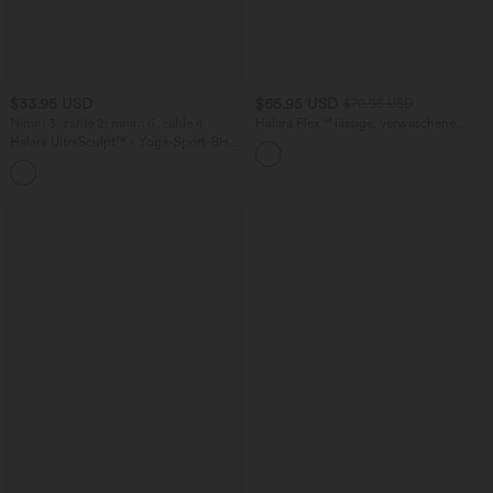
$33.95 USD
$65.95 USD
$70.95 USD
Nimm 3, zahle 2; nimm 6, zahle 4
Halara Flex™ lässige, verwaschene
Baggy Jeans aus elastischem Strick-
Halara UltraSculpt™ - Yoga-Sport-BH
Denim mit niedrigem Bund, Knopf,
mit leichtem Support und geformten
Reißverschluss, mehreren Taschen und
Körbchen - Push-Up
weitem Bein