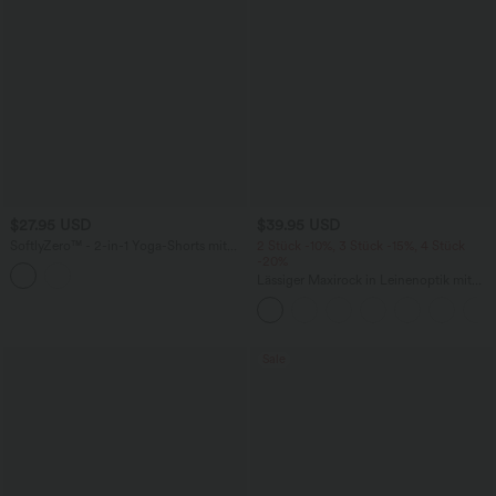
$27.95 USD
$39.95 USD
SoftlyZero™ - 2-in-1 Yoga-Shorts mit
2 Stück -10%, 3 Stück -15%, 4 Stück
hohem Crossover-Bund, mehreren
-20%
Taschen und Ösen - schnelltrocknend,
Lässiger Maxirock in Leinenoptik mit
7,6 cm
hohem Bund und Kordelzug
Sale