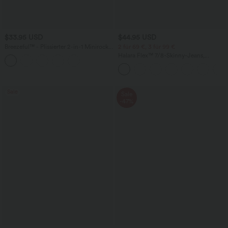
$33.95 USD
$44.95 USD
Breezeful™ - Plissierter 2-in-1 Minirock
2 für 69 €, 3 für 99 €
mit hohem Bund, Taschen und
Halara Flex™ 7/8-Skinny-Jeans,
asymmetrischem Saum -
Röhrenjeans aus elastischem Strick-
schnelltrocknend, extralang
Denim im 5-Pocket-Style mit hohem
Bund
Sale
Sale
-47%