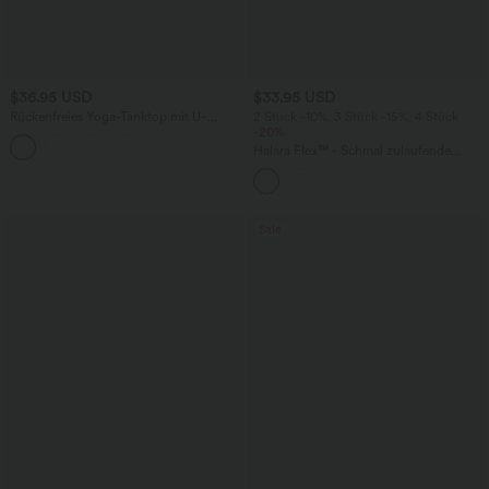
$36.95 USD
$33.95 USD
Rückenfreies Yoga-Tanktop mit U-
2 Stück -10%, 3 Stück -15%, 4 Stück
Ausschnitt, überkreuzten Trägern und
-20%
abgerundetem Saum
Halara Flex™ - Schmal zulaufende
Bürohose mit hohem Bund,
Seitentaschen und Waffelstoff
Sale