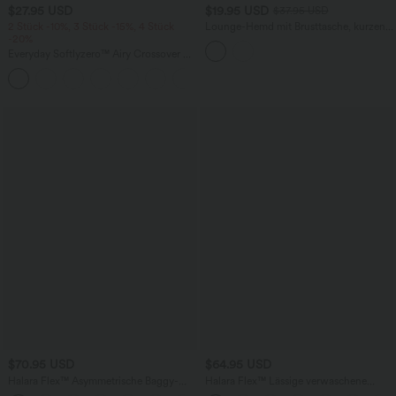
$27.95 USD
$19.95 USD
$37.95 USD
2 Stück -10%, 3 Stück -15%, 4 Stück
Lounge-Hemd mit Brusttasche, kurzen
-20%
Ärmeln und Streifen
Everyday Softlyzero™ Airy Crossover 2-
in-1-Mini-Tennisrock mit Seitentaschen-
+25
Lucid
$70.95 USD
$64.95 USD
Halara Flex™ Asymmetrische Baggy-
Halara Flex™ Lässige verwaschene
Jeans mit hohem Bund und Taschen​
Bootcut-Jeans aus elastischem Strick-