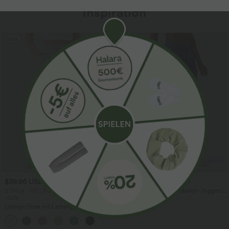
Inspiration
Sale
$39.95 USD
$61.95 USD
$67.95 USD
2 Stück -10%, 3 Stück -15%, 4 Stück
Halara Flex™ - Lässige Ballon-Joggers
-20%
aus Denim mit mittelhohem Bund und
mehreren Taschen
Lässige Hose mit Leinengefühl, hoher
Taille, Kordelzug an der Seite und
+15
weitem Bein