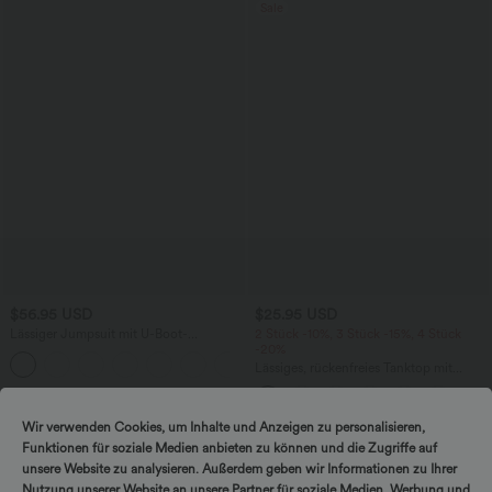
Sale
$56.95 USD
$25.95 USD
Lässiger Jumpsuit mit U-Boot-
2 Stück -10%, 3 Stück -15%, 4 Stück
Ausschnitt, Seitentaschen, kurzen
-20%
Ärmeln und Kordelzug - Easy Peezy
Lässiges, rückenfreies Tanktop mit
Edition
verstellbaren Trägern, gedrehtem
Rückendesign und Schnalle
Wir verwenden Cookies, um Inhalte und Anzeigen zu personalisieren,
Sale
Funktionen für soziale Medien anbieten zu können und die Zugriffe auf
unsere Website zu analysieren. Außerdem geben wir Informationen zu Ihrer
Nutzung unserer Website an unsere Partner für soziale Medien, Werbung und