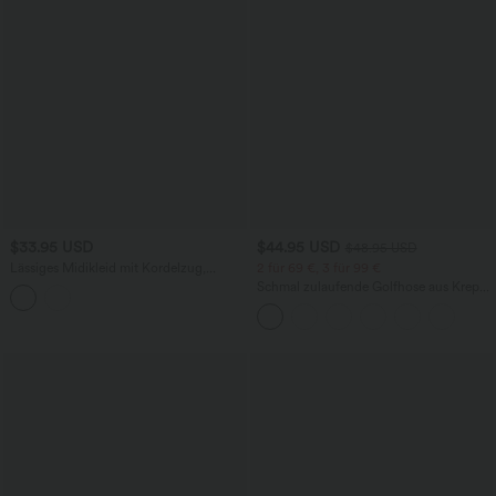
$33.95 USD
$44.95 USD
$48.95 USD
Lässiges Midikleid mit Kordelzug,
2 für 69 €, 3 für 99 €
Schlitz und geschwungenem Saum
Schmal zulaufende Golfhose aus Krepp
mit hohem Bund und Seitentaschen