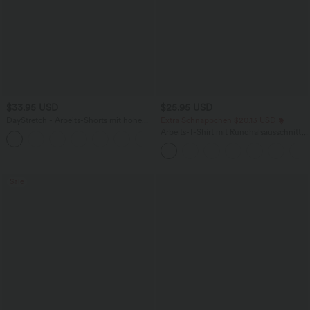
$33.95 USD
$25.95 USD
DayStretch - Arbeits-Shorts mit hohem
Extra Schnäppchen $20.13 USD
Bund, Seitentaschen und weitem Bein
Arbeits-T-Shirt mit Rundhalsausschnitt
+11
und kurzen Fledermausärmeln
Sale