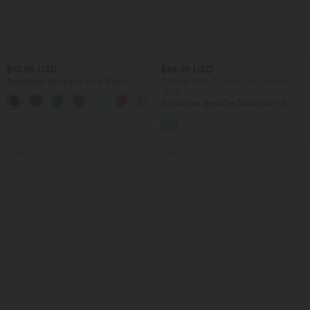
$67.95 USD
$48.95 USD
Ärmelloser Jumpsuit mit U-Boot-
2 Stück -10%, 3 Stück -15%, 4 Stück
Ausschnitt, Seitentaschen, seitlichen
-20%
+8
Bindebändern, Streifen und InstantCool
Ärmelloses, gerafftes Midikleid mit
- Easy Peezy Edition
eckigem Ausschnitt, integriertem BH
und überkreuztem Rückendesign
Sale
Sale