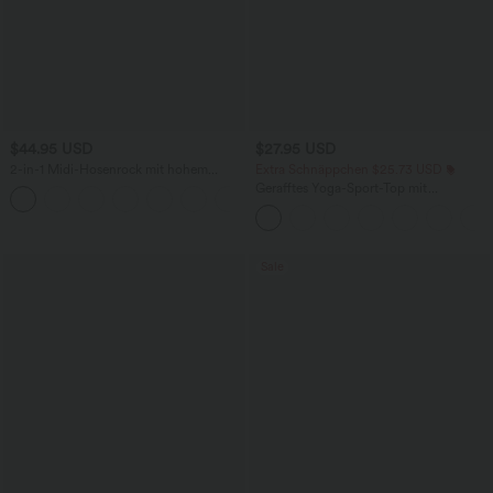
$44.95 USD
$27.95 USD
2-in-1 Midi-Hosenrock mit hohem
Extra Schnäppchen $25.73 USD
Bund, Seitentaschen, Kordelzug und
Gerafftes Yoga-Sport-Top mit
+15
kontrastierendem Netz
Rundhalsausschnitt und kurzen Ärmeln
- UPF50+
Sale