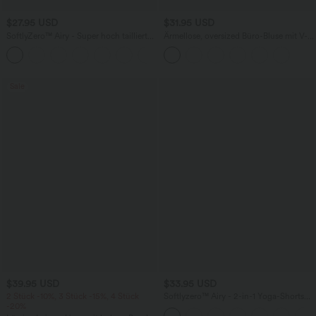
$27.95 USD
$31.95 USD
SoftlyZero™ Airy - Super hoch taillierte
Ärmellose, oversized Büro-Bluse mit V-
2-in-1-Yoga-Shorts mit Gesäßtasche
Ausschnitt - knitterfrei
+20
und Seitentasche-längere Länge
Sale
$39.95 USD
$33.95 USD
2 Stück -10%, 3 Stück -15%, 4 Stück
Softlyzero™ Airy - 2-in-1 Yoga-Shorts
-20%
mit superhohem Bund, mehreren