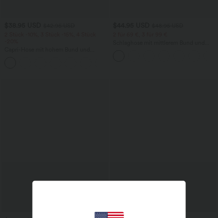
$38.95 USD
$44.95 USD
$42.95 USD
$48.95 USD
2 Stück -10%, 3 Stück -15%, 4 Stück
2 für 69 €, 3 für 99 €
-20%
Schlaghose mit mittlerem Bund und
Capri-Hose mit hohem Bund und
seitlichen Reißverschlusstaschen
Seitentaschen - leinenähnliches Material
+7