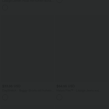
Taschen und InstantCool - 22,9 cm
Lässige Leinen-Hose mit hohem Bund,
Kordelzug, weitem Bein und Taschen
+5
$33.95 USD
$64.95 USD
DayStretch - Baggy-Shorts mit hohem
Halara Flex™ - Lässige Jeans aus
Bund und Seitentaschen - 17,8 cm
elastischem Strick-Denim mit hohem
+4
Bund, mehreren Taschen,
Knopfverschluss und geradem Bein