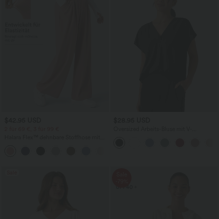
$42.95 USD
$28.95 USD
2 für 69 €, 3 für 99 €
Oversized Arbeits-Bluse mit V-
Ausschnitt und kurzen Ärmeln -
Halara Flex™ dehnbare Stoffhose mit
knitterfrei
hohem Bund, Waffelmuster,
+20
Seitentaschen und weitem Bein
Sale
Sale
-79%