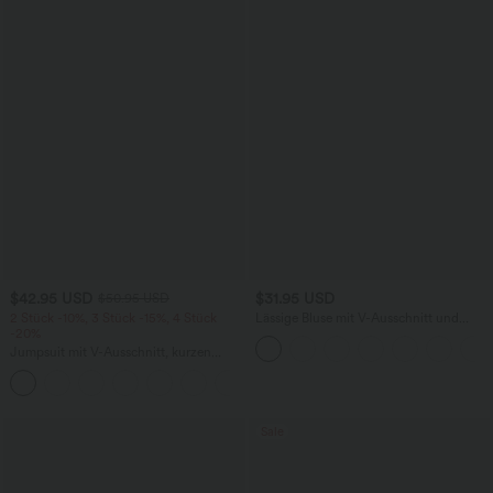
$42.95 USD
$31.95 USD
$50.95 USD
2 Stück -10%, 3 Stück -15%, 4 Stück
Lässige Bluse mit V-Ausschnitt und
-20%
kurzen Puffärmeln
Jumpsuit mit V-Ausschnitt, kurzen
Ärmeln, plissierten Seitentaschen und
+5
weitem Bein, fließendem Waffelmuster
Sale