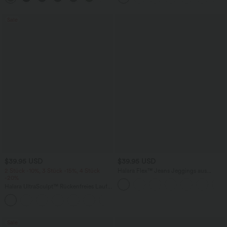
Sale
$39.95 USD
$39.95 USD
2 Stück -10%, 3 Stück -15%, 4 Stück
Halara Flex™ Jeans Jeggings aus
-20%
elastischem Strick-Denim mit hohem
Bund und Gesäßtaschen
Halara UltraSculpt™ Rückenfreies Lauf-
Tanktop mit U-Ausschnitt und
+11
überkreuztem, abgerundetem Saum
Sale