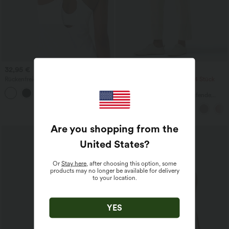
32,95 €
29,95 €
Rückenfreies Yoga-Tanktop mit U-
2 Stück -10%, 3 Stück -15%, 4 Stück
Ausschnitt, überkreuzten Trägern und
-20%
abgerundetem Saum
Halara Flex™ - Schmal zulaufende
Bürohose mit hohem Bund,
Seitentaschen und Waffelstoff
Are you shopping from the
United States
?
Or
Stay here
, after choosing this option, some
products may no longer be available for delivery
to your location.
YES