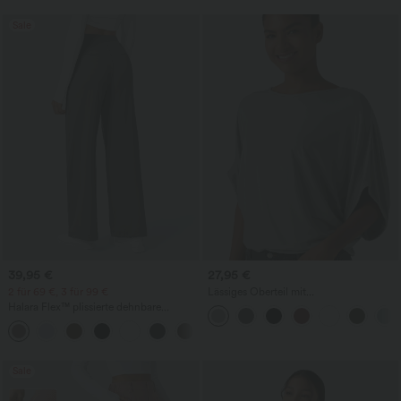
Sale
39,95 €
27,95 €
2 für 69 €, 3 für 99 €
Lässiges Oberteil mit
Rundhalsausschnitt und
Halara Flex™ plissierte dehnbare
Fledermausärmeln
Stoffhose mit hohem Bund,
+23
Seitentaschen und geradem Bein
Sale