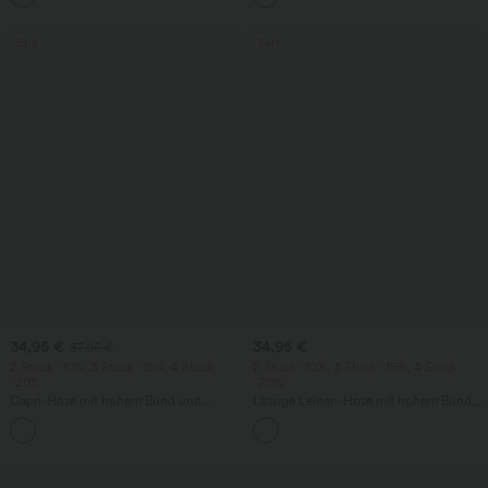
Sale
Sale
34,95 €
34,95 €
37,95 €
2 Stück -10%, 3 Stück -15%, 4 Stück
2 Stück -10%, 3 Stück -15%, 4 Stück
-20%
-20%
Capri-Hose mit hohem Bund und
Lässige Leinen-Hose mit hohem Bund,
Seitentaschen - leinenähnliches Material
Kordelzug, weitem Bein und Taschen
+7