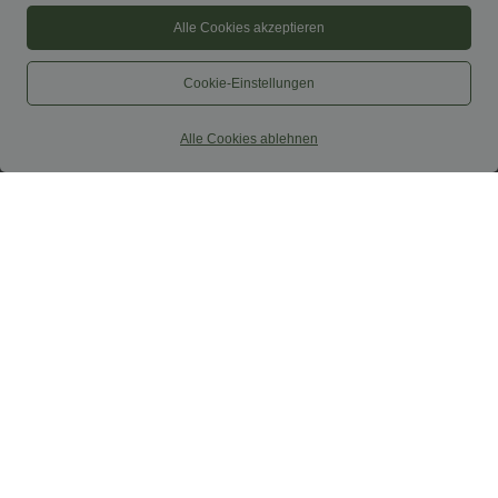
Alle Cookies akzeptieren
Cookie-Einstellungen
Alle Cookies ablehnen
27,95 €
24,95 €
Softlyzero™ Airy - Yoga-Bermudashorts
SoftlyZero™ Airy - Super hoch taillierte
mit hohem Bund, mehreren Taschen
2-in-1-Yoga-Shorts mit Gesäßtasche
+16
und InstantCool
und Seitentasche-längere Länge