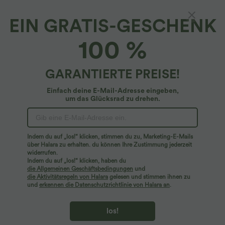
EIN GRATIS-GESCHENK
100 %
GARANTIERTE PREISE!
Einfach deine E-Mail-Adresse eingeben,
um das Glücksrad zu drehen.
Hoppla!
Wir können die von Ihnen gesuchte Seite nicht
Indem du auf „los!“ klicken, stimmen du zu, Marketing-E-Mails
finden.
über Halara zu erhalten. du können Ihre Zustimmung jederzeit
widerrufen.
Indem du auf „los!“ klicken, haben du
Mehr einkaufen
die Allgemeinen Geschäftsbedingungen
und
die Aktivitätsregeln von Halara
gelesen und stimmen ihnen zu
und
erkennen die Datenschutzrichtlinie von Halara an
.
los!