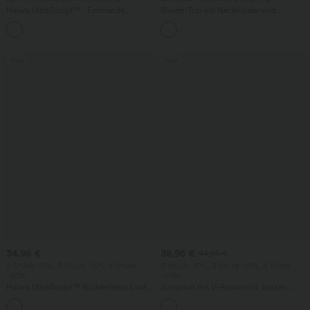
Halara UltraSculpt™ - Formende
Blusen-Top mit Neckholder und
Workout-Leggings mit hohem Bund,
Schlüssellochausschnitt, plissiert,
+17
Seitentaschen und Bauchkontrolle
ärmellos, abgerundeter Saum
Sale
Sale
34,95 €
38,95 €
44,95 €
2 Stück -10%, 3 Stück -15%, 4 Stück
2 Stück -10%, 3 Stück -15%, 4 Stück
-20%
-20%
Halara UltraSculpt™ Rückenfreies Lauf-
Jumpsuit mit V-Ausschnitt, kurzen
Tanktop mit U-Ausschnitt und
Ärmeln, plissierten Seitentaschen und
+11
überkreuztem, abgerundetem Saum
weitem Bein, fließendem Waffelmuster