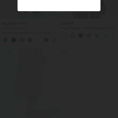
50,95 €
24,95 €
59,95 €
limited time sale
Yoga-Tanktop mit Rundhalsausschnitt,
Rüschen und InstantCool
Ärmelloser, geraffter Party-Jumpsuit mit
V-Ausschnitt, Seitentaschen und
+7
unsichtbarem Reißverschluss - pipi-
praktisch
Sale
Sale