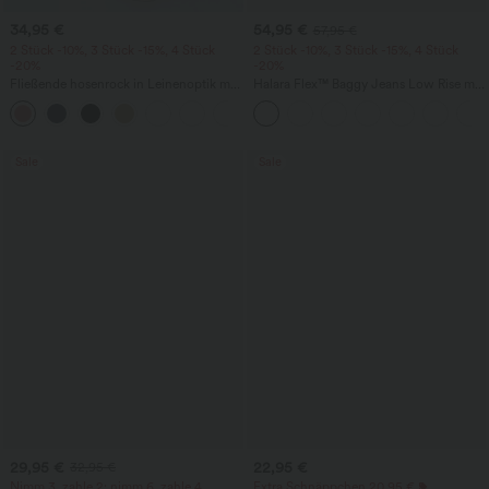
34,95 €
54,95 €
57,95 €
2 Stück -10%, 3 Stück -15%, 4 Stück
2 Stück -10%, 3 Stück -15%, 4 Stück
-20%
-20%
Fließende hosenrock in Leinenoptik mit
Halara Flex™ Baggy Jeans Low Rise mit
mittelhohem Bund, Seitentaschen und
Knopf und Reißverschluss, mehreren
+1
weitem Bein
Taschen, weitem Bein
Sale
Sale
29,95 €
22,95 €
32,95 €
Nimm 3, zahle 2; nimm 6, zahle 4
Extra Schnäppchen 20,95 €