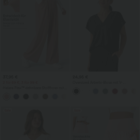
37,95 €
24,95 €
2 für 69 €, 3 für 99 €
Oversized Arbeits-Bluse mit V-
Ausschnitt und kurzen Ärmeln -
Halara Flex™ dehnbare Stoffhose mit
knitterfrei
hohem Bund, Waffelmuster,
+20
Seitentaschen und weitem Bein
Sale
Sale