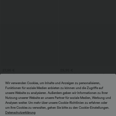
27,95 €
29,95 €
Lässige Bluse mit V-Ausschnitt und
Softlyzero™ Airy - 2-in-1 Yoga-Shorts
kurzen Puffärmeln
mit superhohem Bund, mehreren
Taschen und InstantCool - 22,9 cm
Wir verwenden Cookies, um Inhalte und Anzeigen zu personalisieren,
Funktionen für soziale Medien anbieten zu können und die Zugriffe auf
unsere Website zu analysieren. Außerdem geben wir Informationen zu Ihrer
Nutzung unserer Website an unsere Partner für soziale Medien, Werbung und
Analysen weiter. Um mehr über unsere Cookie-Richtlinien zu erfahren oder
um Ihre Cookies zu verwalten, gehen Sie bitte zu den Cookie-Einstellungen.
Datenschutzerklärung