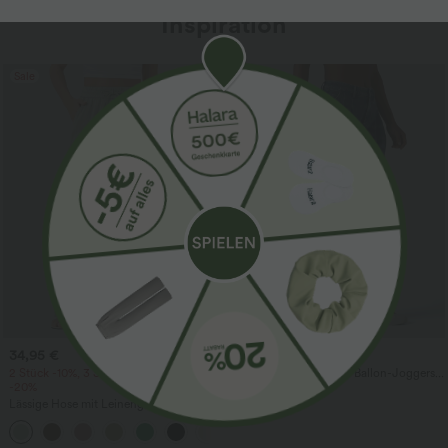
Inspiration
Sale
34,95 €
54,95 €
59,95 €
2 Stück -10%, 3 Stück -15%, 4 Stück
Halara Flex™ - Lässige Ballon-Joggers
-20%
aus Denim mit mittelhohem Bund und
mehreren Taschen
Lässige Hose mit Leinengefühl, hoher
Taille, Kordelzug an der Seite und
+15
weitem Bein