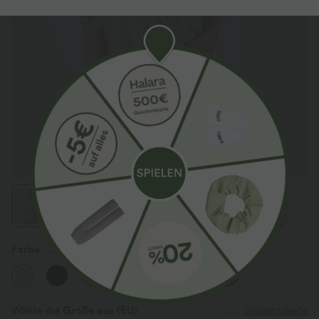
Farbe
Chalk Blue
Sale
Sale
Wähle die Größe aus
(EU)
Größentabelle