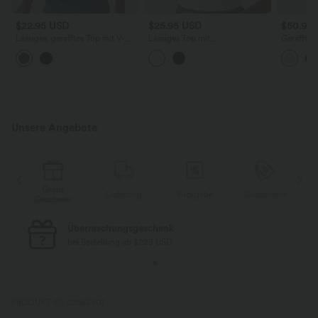
$22.95 USD
$25.95 USD
$50.95
Lässiges, gerafftes Top mit V-
Lässiges Top mit
Gerafftes 
Ausschnitt und kurzen Ärmeln
Rundhalsausschnitt und
Jacquard-
Fledermausärmeln
Trägern u
Unsere Angebote
Gratis
e
Lieferung
Rückgabe
Gutscheine
Geschenk
Überraschungsgeschenk
bei Bestellung ab $223 USD
PRODUKT ID: 02863507