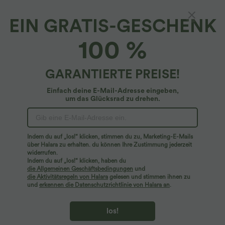
EIN GRATIS-GESCHENK
Asymmetrisches, transparentes, Oversize
100 %
Freizeittop mit geteiltem Saum
4.6
(
116
)
GARANTIERTE PREISE!
$25.95 USD
Einfach deine E-Mail-Adresse eingeben,
um das Glücksrad zu drehen.
Indem du auf „los!“ klicken, stimmen du zu, Marketing-E-Mails
über Halara zu erhalten. du können Ihre Zustimmung jederzeit
widerrufen.
Indem du auf „los!“ klicken, haben du
die Allgemeinen Geschäftsbedingungen
und
die Aktivitätsregeln von Halara
gelesen und stimmen ihnen zu
und
erkennen die Datenschutzrichtlinie von Halara an
.
los!