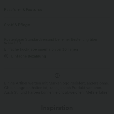
Passform & Features
Oversized
High-Low-Saum
Rundhalsausschnitt
Stoff & Pflege
überziehen
lässig
Tunikalänge
kurzärmlig
Kostenloser Standardversand bei einer Bestellung über
$77.37 USD
Vier-Wege-Stretch
Einfache Rückgabe innerhalb von 30 Tagen
Einfache Bezahlung
Einige Artikel werden mit Markenlogo geliefert, andere ohne.
Ob ein Logo enthalten ist, kann je nach Produkt variieren.
Auch Stil und Farben können leicht abweichen.
Mehr erfahren
Inspiration