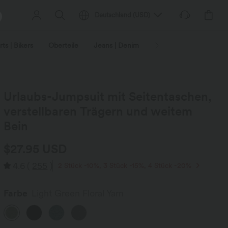
Deutschland
(
USD
)
ts | Bikers
Oberteile
Jeans | Denim
Leggings
Plus-Size
Urlaubs-Jumpsuit mit Seitentaschen,
verstellbaren Trägern und weitem
Bein
$27.95 USD
4.6
(
255
)
2 Stück -10%, 3 Stück -15%, 4 Stück -20%
Farbe
Light Green Floral Yarn