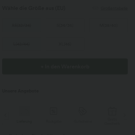
Wähle die Größe aus
(EU)
Größentabelle
XS
(
32/34
)
S
(
34/36
)
M
(
38/40
)
L
(
42/44
)
XL
(
46
)
+ In den Warenkorb
Unsere Angebote
Gratis
Lieferung
Rückgabe
Gutscheine
Li
Geschenk