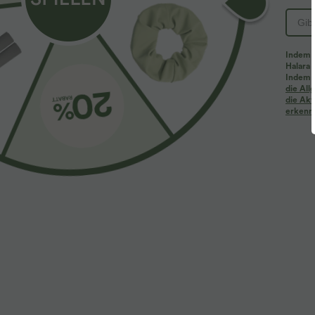
Indem d
Halara 
Indem d
Mehr zum Verlieben
2 Stück -10%, 3 Stück -15%,
die Al
die Akt
erkenne
$64.95 USD
$23.95 USD
$50.95 USD
Lässige Jeans aus Lyocell mit
limited time sale
H