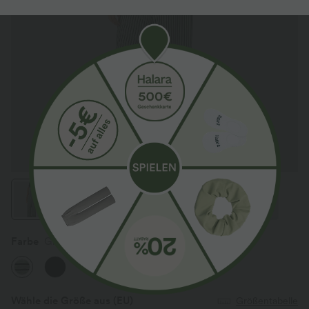
Farbe
Grey Green Black Stripes
Wähle die Größe aus
(EU)
Größentabelle