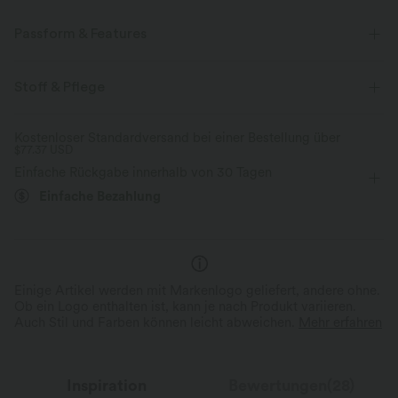
Passform & Features
Gesäßtaschen
Vordertasche
Brusttasche
Stoff & Pflege
quadratischer Ausschnitt
Knopfleiste
lässig
Kostenloser Standardversand bei einer Bestellung über
$77.37 USD
bodenlang
baggy
ärmellos
Zwei-Wege-Stretch
Einfache Rückgabe innerhalb von 30 Tagen
Latzhosen
Einfache Bezahlung
Einige Artikel werden mit Markenlogo geliefert, andere ohne.
Ob ein Logo enthalten ist, kann je nach Produkt variieren.
Auch Stil und Farben können leicht abweichen.
Mehr erfahren
Inspiration
Bewertungen(28)