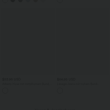
Bauchkontrolle
Denim mit hohem Bund, mehreren
Taschen und Rollsaum
$53.95 USD
$64.95 USD
Arbeits-Hose mit mittelhohem Bund,
Lässige Jeans mit hohem Bund
Seitentaschen und Barrel-Leg
mehreren Taschen und weitem Bein
+3