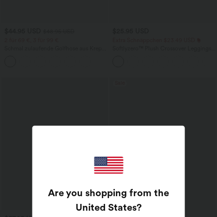
$44.95 USD
$25.95 USD
$48.95 USD
2 für 69 €, 3 für 99 €
Extra Schnäppchen $23.49 USD
Schmal zulaufende Golfhose aus Krepp
Softlyzero™ Plush Crossover Leggings
mit hohem Bund und Seitentaschen
mit Taschen
Sale
Are you shopping from the
United States
?