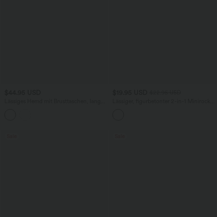
$44.95 USD
$19.95 USD
$22.95 USD
Lässiges Hemd mit Brusttaschen, langen
Lässiger, figurbetonter 2-in-1 Minirock
Ärmeln und Streifen
mit hohem Bund, Seitentasche und
Glanz-Effekt
Sale
Sale