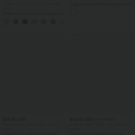
2 Stück -10%, 3 Stück -15%, 4 Stück
Yoga-Tanktop mit Rundhalsausschnitt,
-20%
Rüschen und InstantCool
Fließende hosenrock in Leinenoptik mit
mittelhohem Bund, Seitentaschen und
+1
weitem Bein
Sale
Sale
$33.95 USD
$42.95 USD
$50.95 USD
2 Stück -10%, 3 Stück -15%, 4 Stück
2 Stück -10%, 3 Stück -15%, 4 Stück
-20%
-20%
Halara Flex™ - Schmal zulaufende
Jumpsuit mit V-Ausschnitt, kurzen