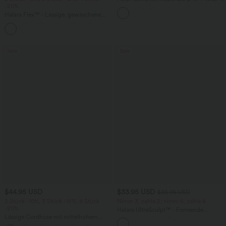
-20%
Tanzrock mit Seitentasche
Halara Flex™ - Lässige, gewaschene
Baggy-Jeans aus drapiertem Lyocell mit
mittelhohem Bund, mehreren Taschen
und weitem Bein
Sale
Sale
$44.95 USD
$33.95 USD
$36.95 USD
2 Stück -10%, 3 Stück -15%, 4 Stück
Nimm 3, zahle 2; nimm 6, zahle 4
-20%
Halara UltraSculpt™ - Formende
Lässige Cordhose mit mittelhohem
Workout-Leggings mit hohem Bund,
Bund, Reißverschluss und Seitentaschen
Seitentaschen und Bauchkontrolle