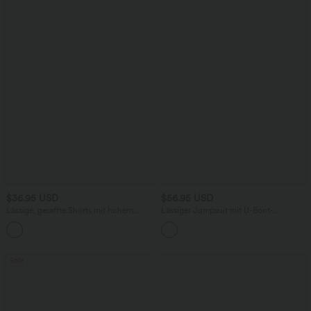
$36.95 USD
$56.95 USD
Lässige, geraffte Shorts mit hohem
Lässiger Jumpsuit mit U-Boot-
Bund, mehreren Taschen und Poka-Dots
Ausschnitt, Seitentaschen, kurzen
- 7,6 cm
Ärmeln und Kordelzug - Easy Peezy
Edition
Sale