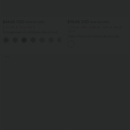
$44.95 USD
$38.95 USD
$48.95 USD
$42.95 USD
2 für 69 €, 3 für 99 €
2 Stück -10%, 3 Stück -15%, 4 Stück
-20%
Schlaghose mit mittlerem Bund und
seitlichen Reißverschlusstaschen
Capri-Hose mit hohem Bund und
+12
Seitentaschen - leinenähnliches Material
Sale