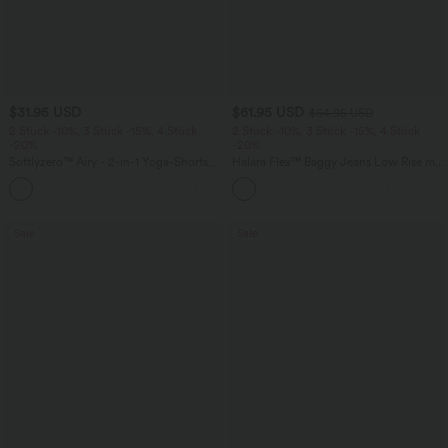
$31.95 USD
$61.95 USD
$64.95 USD
2 Stück -10%, 3 Stück -15%, 4 Stück
2 Stück -10%, 3 Stück -15%, 4 Stück
-20%
-20%
Softlyzero™ Airy - 2-in-1 Yoga-Shorts
Halara Flex™ Baggy Jeans Low Rise mit
mit superhohem Bund, mehreren
Knopf und Reißverschluss, mehreren
+23
Taschen und InstantCool - 17,78 cm
Taschen, weitem Bein
Sale
Sale