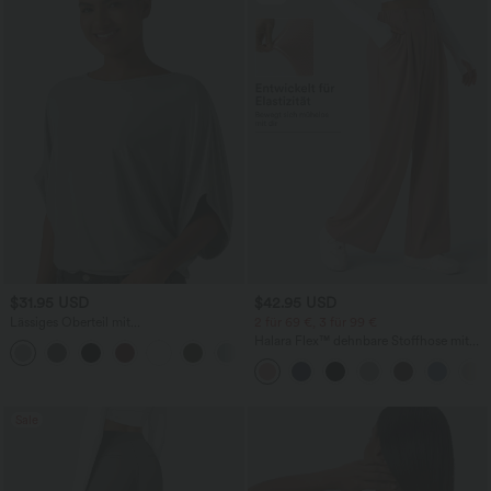
$31.95 USD
$42.95 USD
Lässiges Oberteil mit
2 für 69 €, 3 für 99 €
Rundhalsausschnitt und
Halara Flex™ dehnbare Stoffhose mit
+1
Fledermausärmeln
hohem Bund, Waffelmuster,
Seitentaschen und weitem Bein
Sale