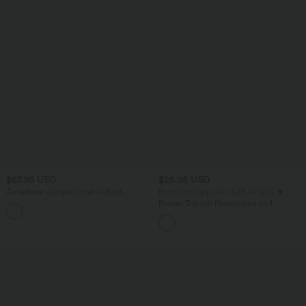
$67.95 USD
$25.95 USD
Ärmelloser Jumpsuit mit U-Boot-
Extra Schnäppchen $23.49 USD
Ausschnitt, Seitentaschen, seitlichen
Blusen-Top mit Neckholder und
+8
Bindebändern, Streifen und InstantCool
Schlüssellochausschnitt, plissiert,
- Easy Peezy Edition
ärmellos, abgerundeter Saum