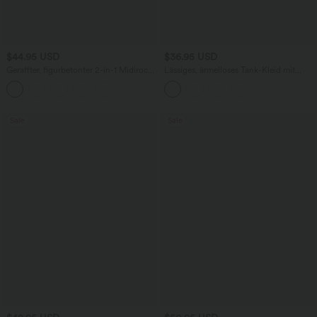
$44.95 USD
$36.95 USD
Geraffter, figurbetonter 2-in-1 Midirock
Lässiges, ärmelloses Tank-Kleid mit
aus Kunstleder mit hohem Bund und
Rundhalsausschnitt und Seitentaschen
abgerundetem Saum
Sale
Sale