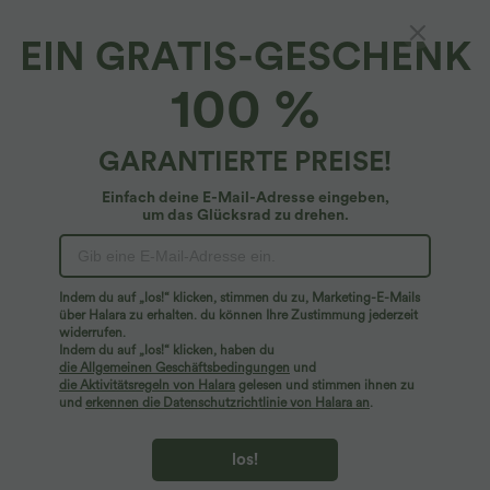
EIN GRATIS-GESCHENK
Gestreifte Freizeit-Latzhose mit mehreren
100 %
Taschen, verstellbaren Trägern und Knöpfen
4.9
(
28
)
GARANTIERTE PREISE!
$36.95 USD
Einfach deine E-Mail-Adresse eingeben,
um das Glücksrad zu drehen.
Indem du auf „los!“ klicken, stimmen du zu, Marketing-E-Mails
über Halara zu erhalten. du können Ihre Zustimmung jederzeit
widerrufen.
Indem du auf „los!“ klicken, haben du
die Allgemeinen Geschäftsbedingungen
und
die Aktivitätsregeln von Halara
gelesen und stimmen ihnen zu
und
erkennen die Datenschutzrichtlinie von Halara an
.
los!