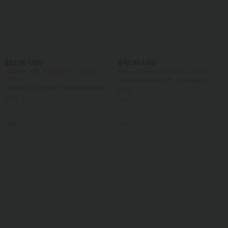
$22.95 USD
$42.95 USD
2 Stück -10%, 3 Stück -15%, 4 Stück
Nimm 3, zahle 2; nimm 6, zahle 4
-20%
Halara UltraSculpt™ - Formende
Lässiges T-Shirt mit V-Ausschnitt und
Workout-Leggings mit hohem Bund,
kurzen Ärmeln
Seitentaschen, Booty-Scrunch und
+9
Bauchkontrolle
Sale
Sale