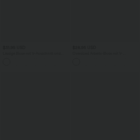
$31.95 USD
$28.95 USD
Lässige Bluse mit V-Ausschnitt und
Oversized Arbeits-Bluse mit V-
kurzen Puffärmeln
Ausschnitt und kurzen Ärmeln -
knitterfrei