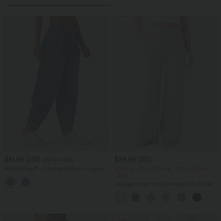
Sale
$61.95 USD
$39.95 USD
$67.95 USD
Halara Flex™ - Lässige Ballon-Joggers
2 Stück -10%, 3 Stück -15%, 4 Stück
aus Denim mit mittelhohem Bund und
-20%
mehreren Taschen
Lässige Hose mit Leinengefühl, hoher
Taille, Kordelzug an der Seite und
weitem Bein
Sale