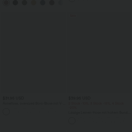
+7
Sale
$31.95 USD
$39.95 USD
Ärmellose, oversized Büro-Bluse mit V-
2 Stück -10%, 3 Stück -15%, 4 Stück
Ausschnitt - knitterfrei
-20%
Lässige Leinen-Hose mit hohem Bund,
Kordelzug, weitem Bein und Taschen