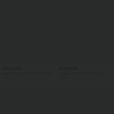
$39.95 USD
$33.95 USD
Lässiges Top mit U-Boot-Ausschnitt,
Lässiges, schulterfreies T-Shirt aus
langen Ärmeln, Streifen und Kordelzug
geripptem Strick mit langen Ärmeln,
am Saum
integriertem BH und Streifen