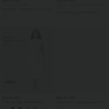
$42.95 USD
$50.95 USD
2 für 69 €, 3 für 99 €
2 Stück -10%, 3 Stück -15%, 4 Stück
-20%
DayStretch - Lässige Hose mit hohem
Bund, Seitentaschen und Barrel-Leg
Rückenfreies, gedrehtes Urlaubs-
+5
Maxikleid mit Seitentaschen und Schlitz
$72.95 USD
$50.95 USD
Fließendes Midi-Arbeitskleid mit
Halara Flex™ - Lässige, gewaschene
Seitentaschen, Fledermausärmeln und
Bermuda-Shorts aus elastischem Strick-