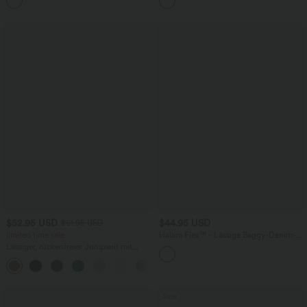
$52.95 USD
$44.95 USD
$61.95 USD
limited time sale
Halara Flex™ - Lässige Baggy-Denim-
Shorts mit hohem Crossover-Bund und
Lässiger, rückenfreier Jumpsuit mit
mehreren Taschen
Seitentaschen
+10
Sale