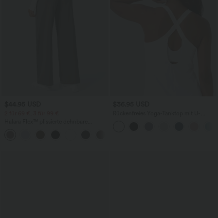
$44.95 USD
$36.95 USD
2 für 69 €, 3 für 99 €
Rückenfreies Yoga-Tanktop mit U-
Ausschnitt, überkreuzten Trägern und
Halara Flex™ plissierte dehnbare
abgerundetem Saum
Stoffhose mit hohem Bund,
+23
Seitentaschen und geradem Bein