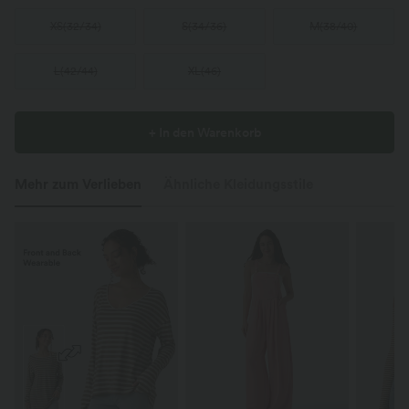
XS
(
32/34
)
S
(
34/36
)
M
(
38/40
)
L
(
42/44
)
XL
(
46
)
+ In den Warenkorb
Mehr zum Verlieben
Ähnliche Kleidungsstile