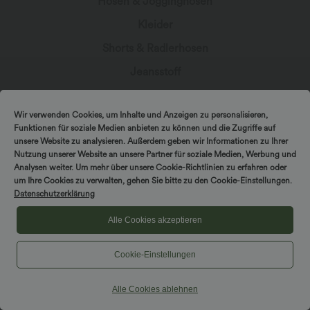
Hosen & Jogginghosen
Kleider
Shorts & Radlerhosen
Jeansstoff
Leggings
Wir verwenden Cookies, um Inhalte und Anzeigen zu personalisieren,
Oberteile
Funktionen für soziale Medien anbieten zu können und die Zugriffe auf
Röcke
unsere Website zu analysieren. Außerdem geben wir Informationen zu Ihrer
Nutzung unserer Website an unsere Partner für soziale Medien, Werbung und
Overalls
Analysen weiter. Um mehr über unsere Cookie-Richtlinien zu erfahren oder
um Ihre Cookies zu verwalten, gehen Sie bitte zu den Cookie-Einstellungen.
Große Größen
Datenschutzerklärung
Jacken & Blazer
Alle Cookies akzeptieren
Bademode
Cookie-Einstellungen
Sports-BH
Alle Cookies ablehnen