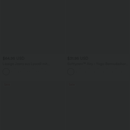
$64.95 USD
$31.95 USD
Lässige Jeans aus Lyocell mit
Softlyzero™ Airy - Yoga-Bermudashorts
mittelhohem Bund, mehreren Taschen
mit hohem Bund, mehreren Taschen
und Kordelzug
und InstantCool
Sale
Sale