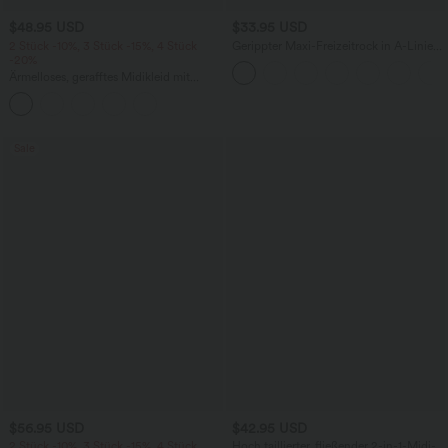
$48.95 USD
$33.95 USD
2 Stück -10%, 3 Stück -15%, 4 Stück
Gerippter Maxi-Freizeitrock in A-Linie
-20%
mit hohem Bund und Schlitzsaum
Ärmelloses, gerafftes Midikleid mit
eckigem Ausschnitt, integriertem BH
und überkreuztem Rückendesign
Sale
$56.95 USD
$42.95 USD
2 Stück -10%, 3 Stück -15%, 4 Stück
Hoch taillierter, fließender 2-in-1-Midi-