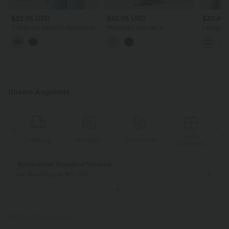
$22.95 USD
$42.95 USD
$33.95
T-Shirt mit tiefem V-Ausschnitt,
Plissierte Latzhose in
Lässiges, 
langen Ärmeln, Daumenlöchern
Leinenoptik mit mehreren
aus gerip
und Streifen - beidseitig tragbar
Taschen und verstellbaren
Ärmeln, i
Trägern
Streifen
Unsere Angebote
Gratis
g
Rückgabe
Gutscheine
Lieferung
Geschenk
Gratis Rückgabe
Einfache Rückg
nur für Neukunden in Deutschland
innerhalb 30 Tage
PRODUKT ID: 02693237