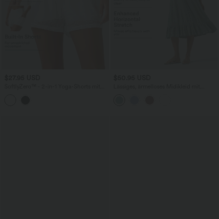
$27.95 USD
$50.95 USD
SoftlyZero™ - 2-in-1 Yoga-Shorts mit
Lässiges, ärmelloses Midikleid mit
hohem Crossover-Bund, mehreren
Rundhalsausschnitt, integriertem BH
Taschen und Ösen - schnelltrocknend,
und Rüschensaum
7,6 cm