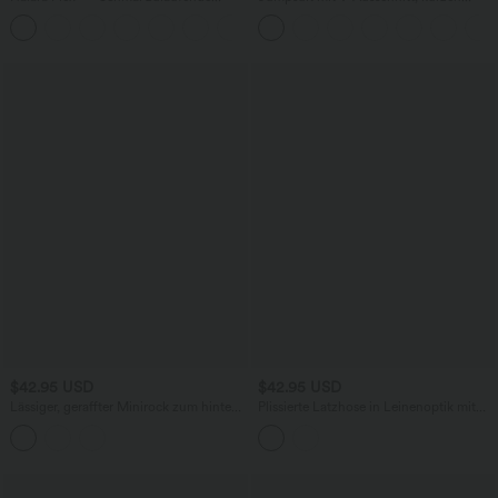
Bürohose mit hohem Bund,
Ärmeln, plissierten Seitentaschen und
+8
Seitentaschen und Waffelstoff
weitem Bein, fließendem Waffelmuster
$42.95 USD
$42.95 USD
Lässiger, geraffter Minirock zum hinten
Plissierte Latzhose in Leinenoptik mit
binden mit hohem Bund und
mehreren Taschen und verstellbaren
Stufendesign
Trägern