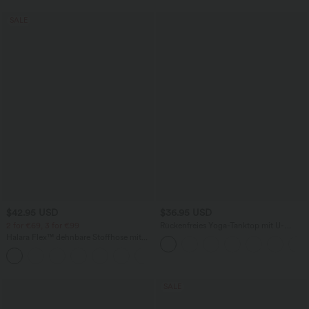
SALE
$42.95 USD
$36.95 USD
2 for €69, 3 for €99
Rückenfreies Yoga-Tanktop mit U-
Ausschnitt, überkreuzten Trägern und
Halara Flex™ dehnbare Stoffhose mit
abgerundetem Saum
hohem Bund, Waffelmuster,
+20
Seitentaschen und weitem Bein
SALE