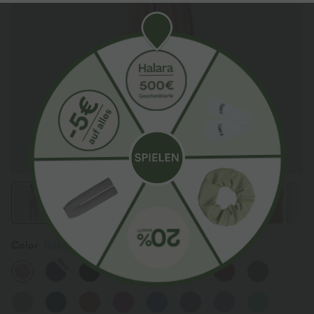
Color
Rose Tan
New