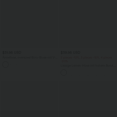
$31.95 USD
$39.95 USD
Ärmellose, oversized Büro-Bluse mit V-
2 pieces -10%, 3 pieces -15%, 4 pieces
Ausschnitt - knitterfrei
-20%
Lässige Leinen-Hose mit hohem Bund,
Kordelzug, weitem Bein und Taschen