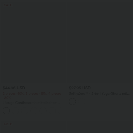
SALE
$44.95 USD
$27.95 USD
2 pieces -10%, 3 pieces -15%, 4 pieces
SoftlyZero™ - 2-in-1 Yoga-Shorts mit
-20%
hohem Crossover-Bund, mehreren
Taschen und Ösen - schnelltrocknend,
Lässige Cordhose mit mittelhohem
7,6 cm
Bund, Reißverschluss und Seitentaschen
+7
SALE