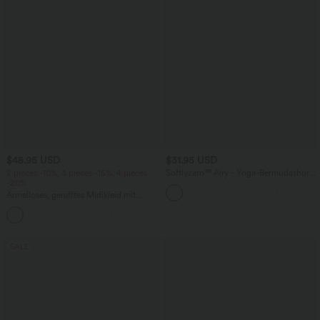
$48.95 USD
$31.95 USD
2 pieces -10%, 3 pieces -15%, 4 pieces
Softlyzero™ Airy - Yoga-Bermudashorts
-20%
mit hohem Bund, mehreren Taschen
und InstantCool
Ärmelloses, gerafftes Midikleid mit
eckigem Ausschnitt, integriertem BH
und überkreuztem Rückendesign
SALE