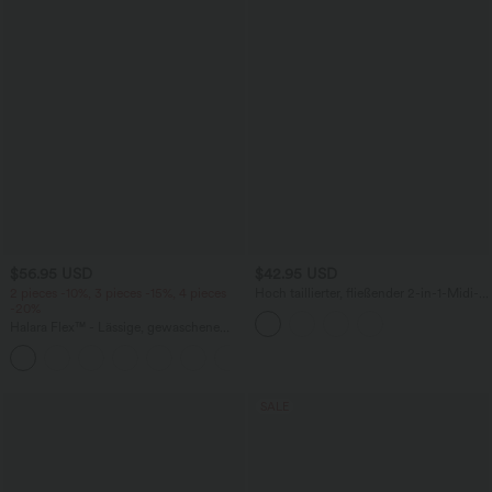
$56.95 USD
$42.95 USD
2 pieces -10%, 3 pieces -15%, 4 pieces
Hoch taillierter, fließender 2-in-1-Midi-
-20%
Tanzrock mit Seitentasche
Halara Flex™ - Lässige, gewaschene
Baggy-Jeans aus drapiertem Lyocell mit
mittelhohem Bund, mehreren Taschen
und weitem Bein
SALE