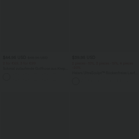
$44.95 USD
$39.95 USD
$48.95 USD
2 for €69, 3 for €99
2 pieces -10%, 3 pieces -15%, 4 pieces
-20%
Schmal zulaufende Golfhose aus Krepp
mit hohem Bund und Seitentaschen
Halara UltraSculpt™ Rückenfreies Lauf-
Tanktop mit U-Ausschnitt und
überkreuztem, abgerundetem Saum