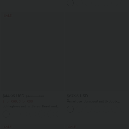
weitem Bein, fließendem Waffelmuster
SALE
$44.95 USD
$67.95 USD
$48.95 USD
2 for €69, 3 for €99
Ärmelloser Jumpsuit mit U-Boot-
Ausschnitt, Seitentaschen, seitlichen
Schlaghose mit mittlerem Bund und
Bindebändern, Streifen und InstantCool
seitlichen Reißverschlusstaschen
- Easy Peezy Edition
+12
SALE
SALE