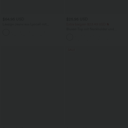
$64.95 USD
$25.95 USD
Lässige Jeans aus Lyocell mit
Extra bargain $23.49 USD
mittelhohem Bund, mehreren Taschen
Blusen-Top mit Neckholder und
und Kordelzug
Schlüssellochausschnitt, plissiert,
ärmellos, abgerundeter Saum
SALE