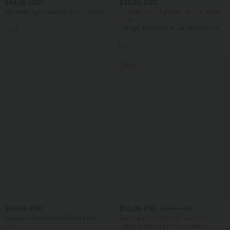
$44.95 USD
$39.95 USD
Geraffter, figurbetonter 2-in-1 Midirock
2 pieces -10%, 3 pieces -15%, 4 pieces
aus Kunstleder mit hohem Bund und
-20%
abgerundetem Saum
Lässiger Maxirock in Leinenoptik mit
hohem Bund und Kordelzug
SALE
$50.95 USD
$33.95 USD
$36.95 USD
Lässiges, ärmelloses Midikleid mit
Buy 3, pay for 2; buy 6, pay for 4
Rundhalsausschnitt, integriertem BH
Halara UltraSculpt™ - Formende