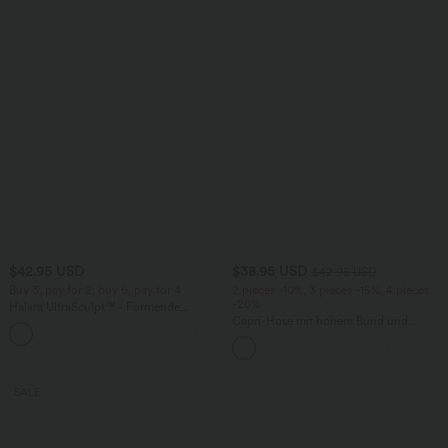
$42.95 USD
$38.95 USD
$42.95 USD
Buy 3, pay for 2; buy 6, pay for 4
2 pieces -10%, 3 pieces -15%, 4 pieces
-20%
Halara UltraSculpt™ - Formende
Workout-Leggings mit hohem Bund,
Capri-Hose mit hohem Bund und
+13
Seitentaschen, Booty-Scrunch und
Seitentaschen - leinenähnliches Material
Bauchkontrolle
SALE