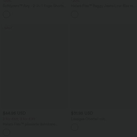
-20%
-20%
Softlyzero™ Airy - 2-in-1 Yoga-Shorts
Halara Flex™ Baggy Jeans Low Rise mit
mit superhohem Bund, mehreren
Knopf und Reißverschluss, mehreren
+23
Taschen und InstantCool - 17,78 cm
Taschen, weitem Bein
SALE
$44.95 USD
$31.95 USD
2 for €69, 3 for €99
Lässiges Oberteil mit
Rundhalsausschnitt und
Halara Flex™ plissierte dehnbare
Fledermausärmeln
Stoffhose mit hohem Bund,
+23
Seitentaschen und geradem Bein