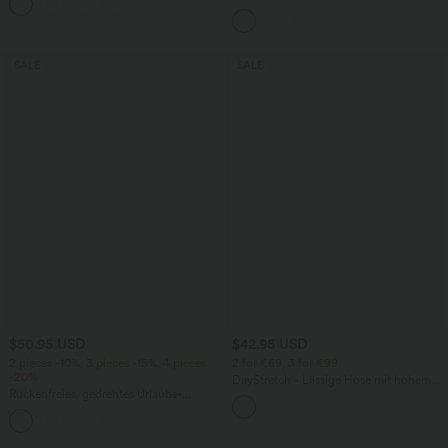
und Rüschensaum
Workout-Leggings mit hohem Bund,
Seitentaschen und Bauchkontrolle
SALE
SALE
$50.95 USD
$42.95 USD
2 pieces -10%, 3 pieces -15%, 4 pieces
2 for €69, 3 for €99
-20%
DayStretch - Lässige Hose mit hohem
Rückenfreies, gedrehtes Urlaubs-
Bund, Seitentaschen und Barrel-Leg
Maxikleid mit Seitentaschen und Schlitz
+8