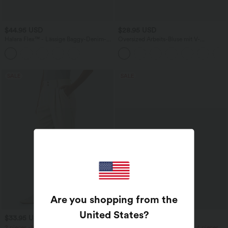
$44.95 USD
$28.95 USD
Halara Flex™ - Lässige Baggy-Denim-
Oversized Arbeits-Bluse mit V-
Shorts mit hohem Crossover-Bund und
Ausschnitt und kurzen Ärmeln -
mehreren Taschen
knitterfrei
SALE
SALE
Are you shopping from the
United States
?
$33.95 USD
$39.95 USD
2 pieces -10%, 3 pieces -15%, 4 pieces
2 pieces -10%, 3 pieces -15%, 4 pieces