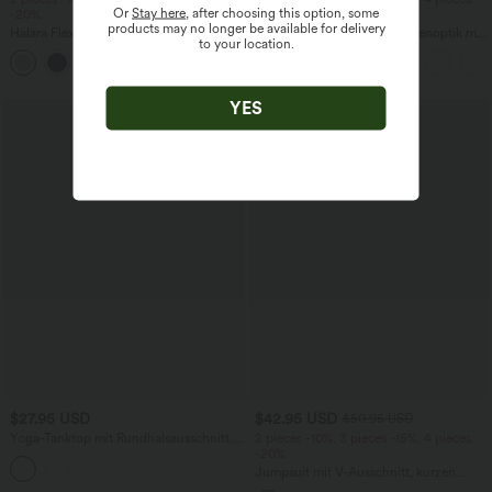
Or
Stay here
, after choosing this option, some
-20%
-20%
products may no longer be available for delivery
Halara Flex™ - Schmal zulaufende
Fließende hosenrock in Leinenoptik mit
to your location.
Bürohose mit hohem Bund,
mittelhohem Bund, Seitentaschen und
+8
Seitentaschen und Waffelstoff
weitem Bein
YES
SALE
$27.95 USD
$42.95 USD
$50.95 USD
Yoga-Tanktop mit Rundhalsausschnitt,
2 pieces -10%, 3 pieces -15%, 4 pieces
Rüschen und InstantCool
-20%
+16
Jumpsuit mit V-Ausschnitt, kurzen
Ärmeln, plissierten Seitentaschen und