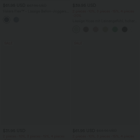
$61.95 USD
$39.95 USD
$67.95 USD
Halara Flex™ - Lässige Ballon-Joggers
2 pieces -10%, 3 pieces -15%, 4 pieces
aus Denim mit mittelhohem Bund und
-20%
mehreren Taschen
Lässige Hose mit Leinengefühl, hoher
Taille, Kordelzug an der Seite und
weitem Bein
SALE
SALE
$31.95 USD
$61.95 USD
$64.95 USD
2 pieces -10%, 3 pieces -15%, 4 pieces
2 pieces -10%, 3 pieces -15%, 4 pieces