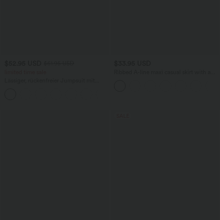
$52.95 USD
$33.95 USD
$61.95 USD
limited time sale
Ribbed A-line maxi casual skirt with a
high waistband and a slit at the hem.
Lässiger, rückenfreier Jumpsuit mit
Seitentaschen
+10
SALE