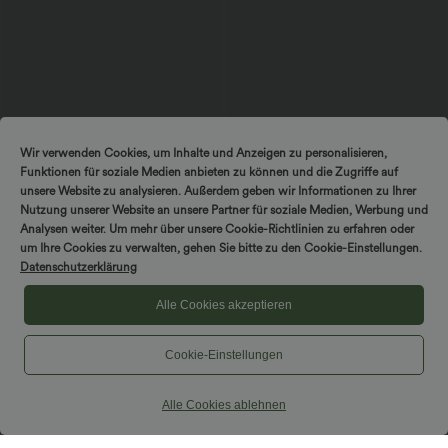
$36.95 USD
$36.95 USD
Wir verwenden Cookies, um Inhalte und Anzeigen zu personalisieren,
Funktionen für soziale Medien anbieten zu können und die Zugriffe auf
Lässige, geraffte Shorts mit hohem
Halara Flex™ Arbeitsleggings aus
Bund, mehreren Taschen und Poka-Dots
elastischem Strick-Denim mit hohem
unsere Website zu analysieren. Außerdem geben wir Informationen zu Ihrer
- 7,6 cm
Bund und mehreren Taschen
Nutzung unserer Website an unsere Partner für soziale Medien, Werbung und
Analysen weiter. Um mehr über unsere Cookie-Richtlinien zu erfahren oder
um Ihre Cookies zu verwalten, gehen Sie bitte zu den Cookie-Einstellungen.
Datenschutzerklärung
Alle Cookies akzeptieren
Cookie-Einstellungen
Alle Cookies ablehnen