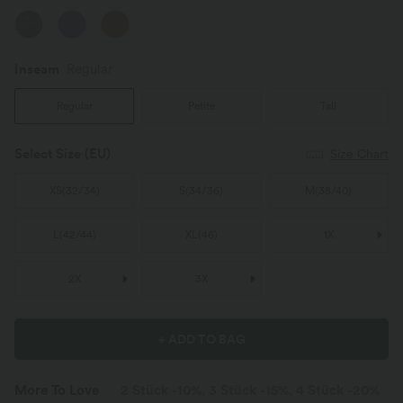
Inseam️
Regular
Regular
Petite
Tall
Select Size
(EU)
Size Chart
XS
(
32/34
)
S
(
34/36
)
M
(
38/40
)
L
(
42/44
)
XL
(
46
)
1X
2X
3X
+ ADD TO BAG
More To Love
2 Stück -10%, 3 Stück -15%, 4 Stück -20%