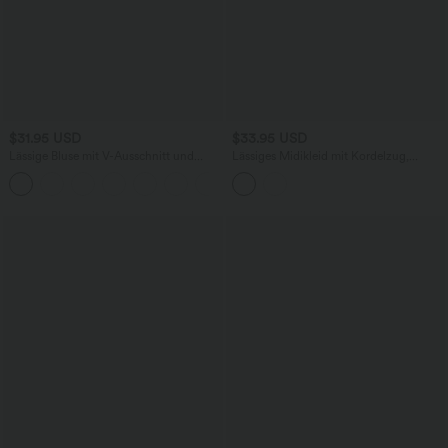
$31.95 USD
$33.95 USD
Lässige Bluse mit V-Ausschnitt und
Lässiges Midikleid mit Kordelzug,
kurzen Puffärmeln
Schlitz und geschwungenem Saum