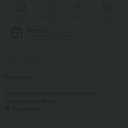
Free gift
Delivery
Return
Vouchers
Surprise gift
on orders of $223 USD or more
PRODUCT ID: 02676641
Fit & Features
Loose Fit
Back Pockets
Front Pocket
Free standard shipping on orders over
$77.37 USD
Easy returns within 30 days
Side Pockets
Y-back
Square Neck
Pleated
Easy Payment
Button Fly
Pull-on
Casual
Ankle Length
Sleeveless
Two-Way Stretch
Overalls