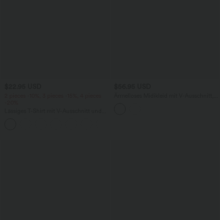
$22.95 USD
$56.95 USD
2 pieces -10%, 3 pieces -15%, 4 pieces
Ärmelloses Midikleid mit V-Ausschnitt,
-20%
Seitentaschen und Reißverschluss
Lässiges T-Shirt mit V-Ausschnitt und
kurzen Ärmeln
+9