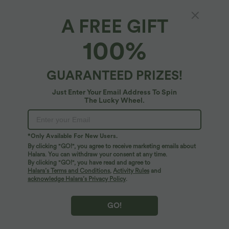
A FREE GIFT
Lässige Jogger-Latzhose mit mehreren
100%
Taschen, verstellbaren Trägern, Knöpfen und
Waffelstruktur
4.5
(
920
)
GUARANTEED PRIZES!
$44.95 USD
2 Stück -10%, 3 Stück -15%, 4 Stück -20%
Just Enter Your Email Address To Spin
The Lucky Wheel.
*Only Available For New Users.
By clicking "GO!", you agree to receive marketing emails about
Halara. You can withdraw your consent at any time.
By clicking "GO!", you have read and agree to
Halara’s Terms and Conditions
,
Activity Rules
and
acknowledge Halara’s Privacy Policy
.
GO!