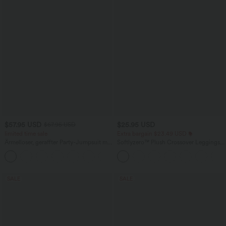
$57.95 USD
$25.95 USD
$67.95 USD
limited time sale
Extra bargain $23.49 USD
Ärmelloser, geraffter Party-Jumpsuit mit
Softlyzero™ Plush Crossover Leggings
V-Ausschnitt, Seitentaschen und
mit Taschen
+7
unsichtbarem Reißverschluss - pipi-
praktisch
SALE
SALE