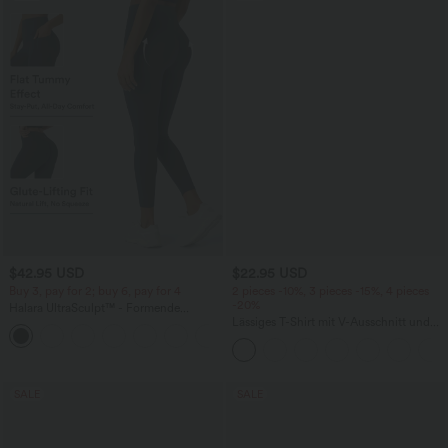
$42.95 USD
$22.95 USD
Buy 3, pay for 2; buy 6, pay for 4
2 pieces -10%, 3 pieces -15%, 4 pieces
-20%
Halara UltraSculpt™ - Formende
Workout-Leggings mit hohem Bund,
Lässiges T-Shirt mit V-Ausschnitt und
+13
Seitentaschen, Booty-Scrunch und
kurzen Ärmeln
Bauchkontrolle
SALE
SALE