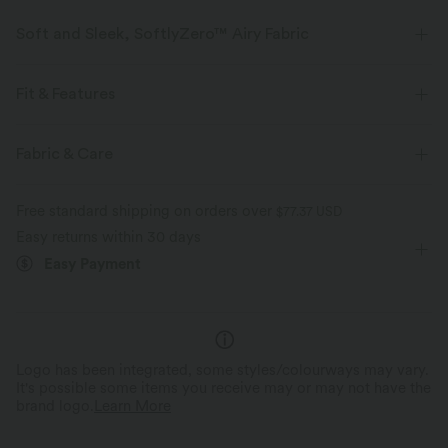
Soft and Sleek, SoftlyZero™ Airy Fabric
Feel like you're floating on air with our super-soft fabric that's cool to
touch.
Fit & Features
Four-way stretch
Breathable
High Stretch
Four-Way Stretch
Fabric & Care
Feels cool to the touch
Soft and sleek
Free standard shipping on orders over
$77.37 USD
Easy returns within 30 days
Moisture-wicking
Easy Payment
Logo has been integrated, some styles/colourways may vary.
It's possible some items you receive may or may not have the
brand logo.
Learn More