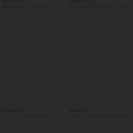
$72.95 USD
$42.95 USD
Fließendes Midi-Arbeitskleid mit
Hoch taillierter, fließender 2-in-1-Midi-
Seitentaschen, Fledermausärmeln und
Tanzrock mit Seitentasche
Bauchkontrolle
$36.95 USD
$31.95 USD
Halara Flex™ Arbeitsleggings aus
Ärmellose, oversized Büro-Bluse mit V-
elastischem Strick-Denim mit hohem
Ausschnitt - knitterfrei
+1
Bund und mehreren Taschen