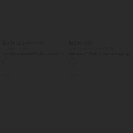
$57.95 USD
$25.95 USD
$67.95 USD
limited time sale
Extra bargain $23.49 USD
Ärmelloser, geraffter Party-Jumpsuit mit
Softlyzero™ Plush Crossover Leggings
V-Ausschnitt, Seitentaschen und
mit Taschen
+7
unsichtbarem Reißverschluss - pipi-
praktisch
SALE
SALE