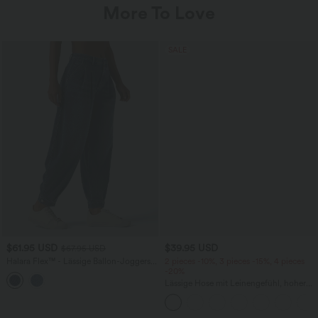
More To Love
SALE
$61.95 USD
$39.95 USD
$67.95 USD
Halara Flex™ - Lässige Ballon-Joggers
2 pieces -10%, 3 pieces -15%, 4 pieces
aus Denim mit mittelhohem Bund und
-20%
mehreren Taschen
Lässige Hose mit Leinengefühl, hoher
Taille, Kordelzug an der Seite und
weitem Bein