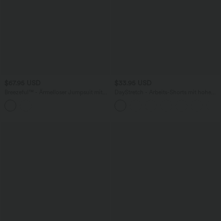
$67.95 USD
$33.95 USD
Breezeful™ - Ärmelloser Jumpsuit mit
DayStretch - Arbeits-Shorts mit hohem
Seitentaschen - schnelltrocknend, Easy
Bund, Seitentaschen und weitem Bein
Peezy Edition