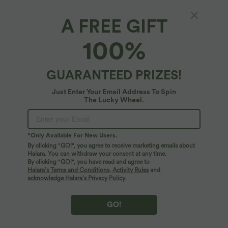
A FREE GIFT
SoftlyZero™ Airy*
100%
Backless 2-in-1 active dress with adjustable
straps and pockets - Easy Peezy Edition
$48.95 USD
GUARANTEED PRIZES!
Just Enter Your Email Address To Spin
The Lucky Wheel.
*Only Available For New Users.
By clicking "GO!", you agree to receive marketing emails about
Halara. You can withdraw your consent at any time.
By clicking "GO!", you have read and agree to
Halara’s Terms and Conditions
,
Activity Rules
and
acknowledge Halara’s Privacy Policy
.
GO!