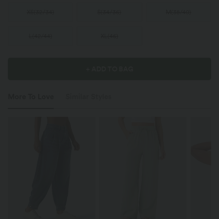
XS
(
32/34
)
S
(
34/36
)
M
(
38/40
)
L
(
42/44
)
XL
(
46
)
+ ADD TO BAG
More To Love
Similar Styles