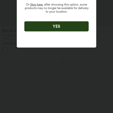
Or
Stay here
, after choosing this option, some
products may no longer be available for delivery
to your location.
YES
$39.95 USD
$64.95 USD
2 pieces -10%, 3 pieces -15%, 4 pieces
Lässige Jeans aus Lyocell mit
-20%
mittelhohem Bund, mehreren Taschen
und Kordelzug
Lässiger Maxirock in Leinenoptik mit
hohem Bund und Kordelzug
SALE