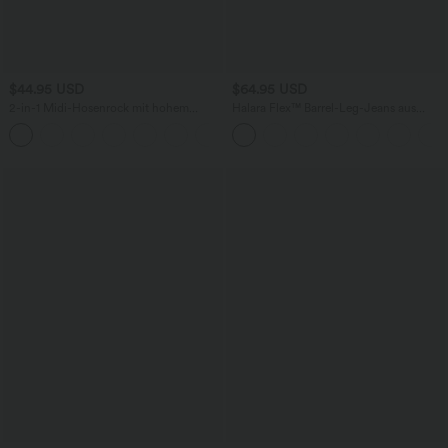
$44.95 USD
$64.95 USD
2-in-1 Midi-Hosenrock mit hohem
Halara Flex™ Barrel-Leg-Jeans aus
Bund, Seitentaschen, Kordelzug und
elastischem Strick-Denim mit niedrigem
+15
kontrastierendem Netz
Bund, Knopf, Reißverschluss und
mehreren Taschen