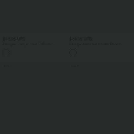
$56.95 USD
$64.95 USD
Lässiger Jumpsuit mit U-Boot-
Lässige Jeans mit hohem Bund
Ausschnitt, Seitentaschen, kurzen
mehreren Taschen und weitem Bein
Ärmeln und Kordelzug - Easy Peezy
Edition
SALE
SALE