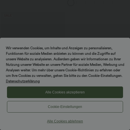
Rückendesign und Schnalle
SALE
Wir verwenden Cookies, um Inhalte und Anzeigen zu personalisieren,
Funktionen für soziale Medien anbieten zu können und die Zugriffe auf
unsere Website zu analysieren. Außerdem geben wir Informationen zu Ihrer
Nutzung unserer Website an unsere Partner für soziale Medien, Werbung und
Analysen weiter. Um mehr über unsere Cookie-Richtlinien zu erfahren oder
um Ihre Cookies zu verwalten, gehen Sie bitte zu den Cookie-Einstellungen.
Datenschutzerklärung
Alle Cookies akzeptieren
$44.95 USD
$50.95 USD
2 pieces -10%, 3 pieces -15%, 4 pieces
-20%
Cookie-Einstellungen
Halara Flex™ - Lässige Capri-Jeans mit
hohem Bund, mehreren Taschen und
geschlitztem Saum - slim
Alle Cookies ablehnen