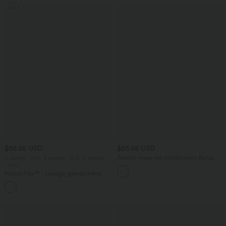
SALE
$56.95 USD
$53.95 USD
2 pieces -10%, 3 pieces -15%, 4 pieces
Arbeits-Hose mit mittelhohem Bund,
-20%
Seitentaschen und Barrel-Leg
Halara Flex™ - Lässige, gewaschene
Baggy-Jeans aus drapiertem Lyocell mit
mittelhohem Bund, mehreren Taschen
und weitem Bein