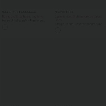
$33.95 USD
$39.95 USD
$36.95 USD
Buy 3, pay for 2; buy 6, pay for 4
2 pieces -10%, 3 pieces -15%, 4 pieces
-20%
Halara UltraSculpt™ - Formende
Workout-Leggings mit hohem Bund,
Lässige Leinen-Hose mit hohem Bund,
+17
Seitentaschen und Bauchkontrolle
Kordelzug, weitem Bein und Taschen