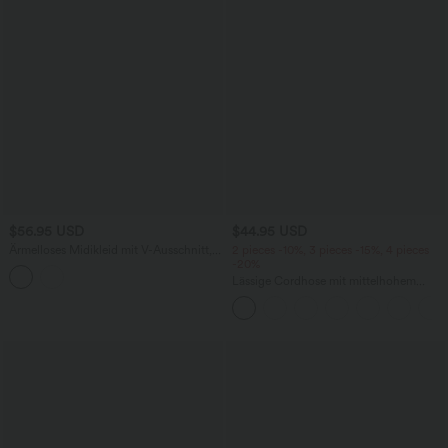
$56.95 USD
$44.95 USD
Ärmelloses Midikleid mit V-Ausschnitt,
2 pieces -10%, 3 pieces -15%, 4 pieces
Seitentaschen und Reißverschluss
-20%
Lässige Cordhose mit mittelhohem
Bund, Reißverschluss und Seitentaschen