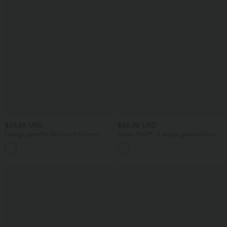
$36.95 USD
$50.95 USD
Lässige, geraffte Shorts mit hohem
Halara Flex™ - Lässige, gewaschene
Bund, mehreren Taschen und Poka-Dots
Bermuda-Shorts aus elastischem Strick-
- 7,6 cm
Denim mit hohem Bund, mehreren
Taschen und Rollsaum