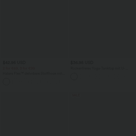
$42.95 USD
$36.95 USD
2 for €69, 3 for €99
Rückenfreies Yoga-Tanktop mit U-
Ausschnitt, überkreuzten Trägern und
Halara Flex™ dehnbare Stoffhose mit
abgerundetem Saum
hohem Bund, Waffelmuster,
+20
Seitentaschen und weitem Bein
SALE