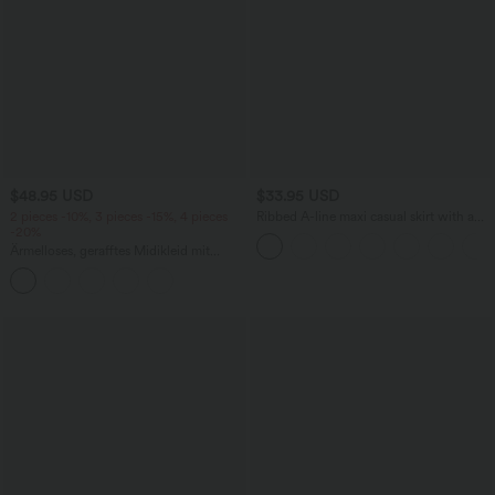
$48.95 USD
$33.95 USD
2 pieces -10%, 3 pieces -15%, 4 pieces
Ribbed A-line maxi casual skirt with a
-20%
high waistband and a slit at the hem.
Ärmelloses, gerafftes Midikleid mit
eckigem Ausschnitt, integriertem BH
und überkreuztem Rückendesign