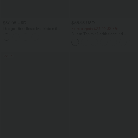
$50.95 USD
$25.95 USD
Lässiges, ärmelloses Midikleid mit
Extra bargain $23.49 USD
Rundhalsausschnitt, integriertem BH
Blusen-Top mit Neckholder und
und Rüschensaum
Schlüssellochausschnitt, plissiert,
ärmellos, abgerundeter Saum
SALE