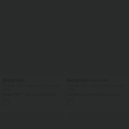
$33.95 USD
$42.95 USD
$50.95 USD
2 pieces -10%, 3 pieces -15%, 4 pieces
2 pieces -10%, 3 pieces -15%, 4 pieces
-20%
-20%
Halara Flex™ - Schmal zulaufende
Jumpsuit mit V-Ausschnitt, kurzen
Bürohose mit hohem Bund,
Ärmeln, plissierten Seitentaschen und
+8
Seitentaschen und Waffelstoff
weitem Bein, fließendem Waffelmuster
SALE