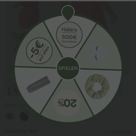
Color
Salsa
SALE
Select Size
(EU)
Size Chart