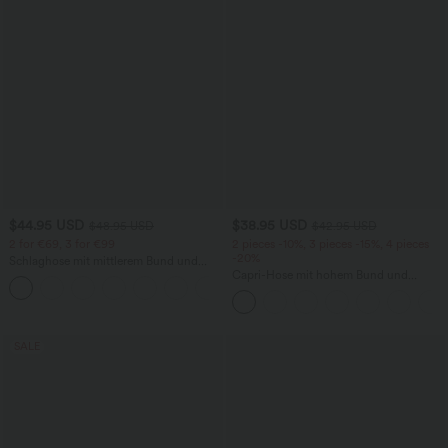
$44.95 USD
$38.95 USD
$48.95 USD
$42.95 USD
2 for €69, 3 for €99
2 pieces -10%, 3 pieces -15%, 4 pieces
-20%
Schlaghose mit mittlerem Bund und
seitlichen Reißverschlusstaschen
Capri-Hose mit hohem Bund und
+12
Seitentaschen - leinenähnliches Material
SALE