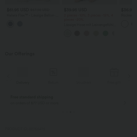
$61.95 USD
$39.95 USD
$36.95
$67.95 USD
Halara Flex™ - Lässige Ballon-
2 pieces -10%, 3 pieces -15%, 4
Rückenfre
Joggers aus Denim mit
pieces -20%
U-Ausschn
mittelhohem Bund und
Trägern 
Lässige Hose mit Leinengefühl,
mehreren Taschen
Saum
hoher Taille, Kordelzug an der
Seite und weitem Bein
Our Offerings
Delivery
Return
Vouchers
Free gift
Free standard shipping
on orders of $77 USD or more
PRODUCT ID: 02750475