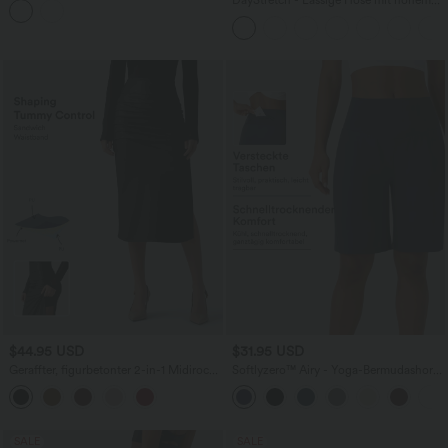
DayStretch - Lässige Hose mit hohem
Taschen und Ösen - schnelltrocknend,
Bund, Seitentaschen und Barrel-Leg
7,6 cm
$44.95 USD
$31.95 USD
Geraffter, figurbetonter 2-in-1 Midirock
Softlyzero™ Airy - Yoga-Bermudashorts
aus Kunstleder mit hohem Bund und
mit hohem Bund, mehreren Taschen
abgerundetem Saum
und InstantCool
SALE
SALE