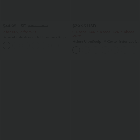
$44.95 USD
$39.95 USD
$48.95 USD
2 for €69, 3 for €99
2 pieces -10%, 3 pieces -15%, 4 pieces
-20%
Schmal zulaufende Golfhose aus Krepp
mit hohem Bund und Seitentaschen
Halara UltraSculpt™ Rückenfreies Lauf-
Tanktop mit U-Ausschnitt und
überkreuztem, abgerundetem Saum