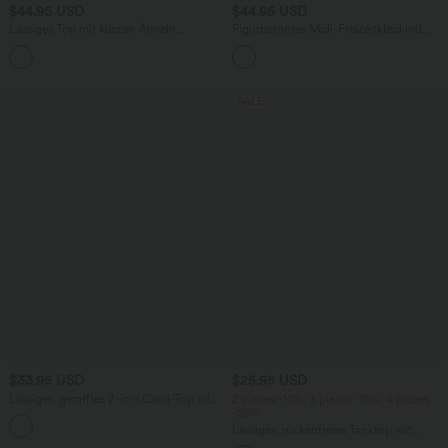
$44.95 USD
$44.95 USD
Lässiges Top mit kurzen Ärmeln,
Figurbetontes Midi-Freizeitkleid mit
integriertem BH, One-Shoulder-Design,
Schlitz, rückenfreiem Korsett mit
Polka-Dots und abgerundetem Saum
quadratischem Ausschnitt und Rüschen
SALE
$33.95 USD
$25.95 USD
Lässiges, gerafftes 2-in-1 Cami-Top mit
2 pieces -10%, 3 pieces -15%, 4 pieces
verstellbaren Trägern und integriertem
-20%
BH
Lässiges, rückenfreies Tanktop mit
verstellbaren Trägern, gedrehtem