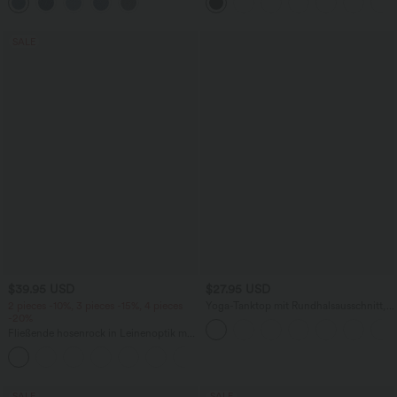
mehreren Taschen
knitterfrei
SALE
$39.95 USD
$27.95 USD
2 pieces -10%, 3 pieces -15%, 4 pieces
Yoga-Tanktop mit Rundhalsausschnitt,
-20%
Rüschen und InstantCool
Fließende hosenrock in Leinenoptik mit
mittelhohem Bund, Seitentaschen und
+1
weitem Bein
SALE
SALE