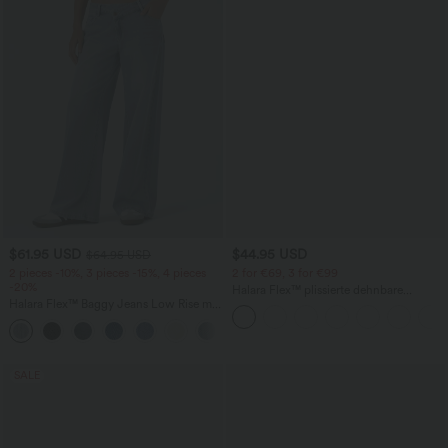
$61.95 USD
$44.95 USD
$64.95 USD
2 pieces -10%, 3 pieces -15%, 4 pieces
2 for €69, 3 for €99
-20%
Halara Flex™ plissierte dehnbare
Halara Flex™ Baggy Jeans Low Rise mit
Stoffhose mit hohem Bund,
Knopf und Reißverschluss, mehreren
Seitentaschen und geradem Bein
+5
Taschen, weitem Bein
SALE