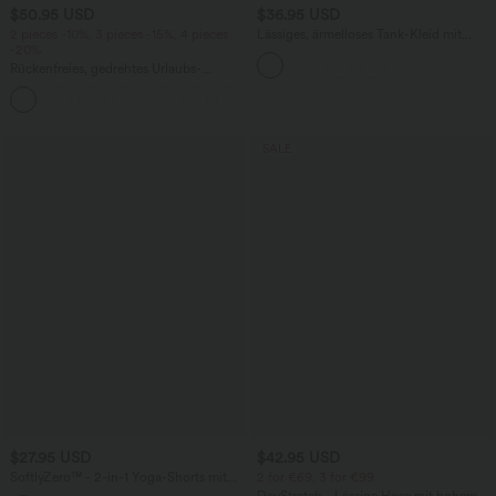
$50.95 USD
$36.95 USD
2 pieces -10%, 3 pieces -15%, 4 pieces
Lässiges, ärmelloses Tank-Kleid mit
-20%
Rundhalsausschnitt und Seitentaschen
Rückenfreies, gedrehtes Urlaubs-
Maxikleid mit Seitentaschen und Schlitz
+8
SALE
$27.95 USD
$42.95 USD
SoftlyZero™ - 2-in-1 Yoga-Shorts mit
2 for €69, 3 for €99
hohem Crossover-Bund, mehreren