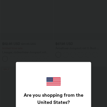
$52.95 USD
$67.95 USD
$61.95 USD
limited time sale
Ärmelloser Jumpsuit mit U-Boot-
Ausschnitt, Seitentaschen, seitlichen
Lässiger, rückenfreier Jumpsuit mit
Bindebändern, Streifen und InstantCool
Seitentaschen
- Easy Peezy Edition
+10
SALE
Are you shopping from the
United States
?