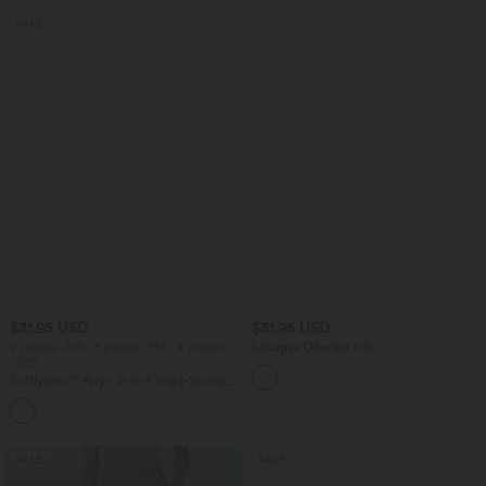
SALE
$31.95 USD
$31.95 USD
2 pieces -10%, 3 pieces -15%, 4 pieces
Lässiges Oberteil mit
-20%
Rundhalsausschnitt und
Fledermausärmeln
Softlyzero™ Airy - 2-in-1 Yoga-Shorts
mit superhohem Bund, mehreren
+23
Taschen und InstantCool - 17,78 cm
SALE
SALE