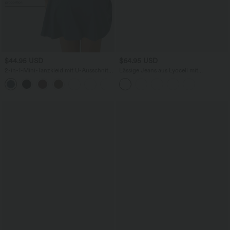
$44.95 USD
$64.95 USD
2-in-1-Mini-Tanzkleid mit U-Ausschnitt,
Lässige Jeans aus Lyocell mit
rückenfrei, verdrehter Ausschnitt,
mittelhohem Bund, mehreren Taschen
+13
Seitentasche-Easy Peezy
und Kordelzug