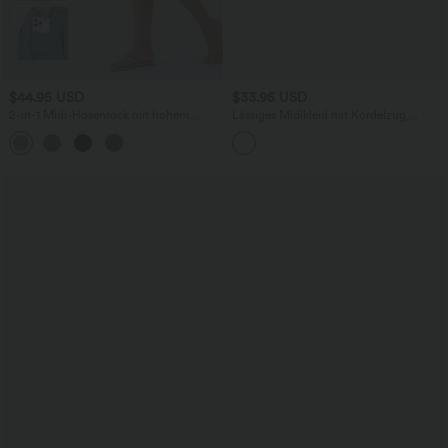
$44.95 USD
$33.95 USD
2-in-1 Midi-Hosenrock mit hohem
Lässiges Midikleid mit Kordelzug,
Bund, Seitentaschen, Kordelzug und
Schlitz und geschwungenem Saum
+15
kontrastierendem Netz