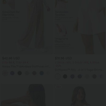
$42.95 USD
$31.95 USD
2 für 69 €, 3 für 99 €
2 Stück -10%, 3 Stück -15%, 4 Stück
-20%
Halara Flex™ dehnbare Stoffhose mit
hohem Bund, Waffelmuster,
Softlyzero™ Airy - 2-in-1 Yoga-Shorts
+20
Seitentaschen und weitem Bein
mit superhohem Bund, mehreren
Taschen und InstantCool - 17,78 cm
Sale