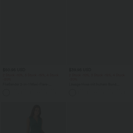
$50.95 USD
$39.95 USD
2 Stück -10%, 3 Stück -15%, 4 Stück
2 Stück -10%, 3 Stück -15%, 4 Stück
-20%
-20%
Fließender 2-in-1 Maxi-Flare-
Lässige Hose mit hohem Bund,
Freizeitrock mit hohem Bund,
Kordelzug, weitem Bein und verkürzter
+1
Seitentaschen und kontrastierendem
Länge, Leinenoptik, mit Seitentaschen
Netzstoff