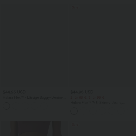
Sale
$44.95 USD
$44.95 USD
Halara Flex™ - Lässige Baggy-Denim-
2 für 69 €, 3 für 99 €
Shorts mit hohem Crossover-Bund und
Halara Flex™ 7/8-Skinny-Jeans,
mehreren Taschen
Röhrenjeans aus elastischem Strick-
Denim im 5-Pocket-Style mit hohem
Bund
Sale