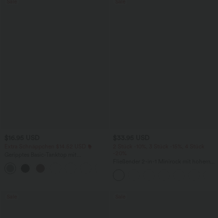
Sale
Sale
$16.95 USD
$33.95 USD
Extra Schnäppchen $14.52 USD
2 Stück -10%, 3 Stück -15%, 4 Stück
-20%
Geripptes Basic-Tanktop mit
Rundhalsausschnitt und lässigem
Fließender 2-in-1 Minirock mit hohem
Schnitt
Bund, Seitentaschen, Kordelzug,
Kontrast-Mesh und ausgestelltem Bein -
extralang
Sale
Sale