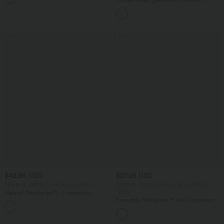
Maxikleid mit Seitentaschen und Schlitz
Sale
Sale
$42.95 USD
$27.95 USD
Nimm 3, zahle 2; nimm 6, zahle 4
2 Stück -10%, 3 Stück -15%, 4 Stück
-20%
Halara UltraSculpt™ - Formende
Workout-Leggings mit hohem Bund,
Everyday Softlyzero™ Airy Crossover 2-
+13
Seitentaschen, Booty-Scrunch und
in-1-Mini-Tennisrock mit Seitentaschen-
Bauchkontrolle
Lucid