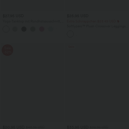
$27.95 USD
$25.95 USD
Yoga-Tanktop mit Rundhalsausschnitt,
Extra Schnäppchen $23.49 USD
Rüschen und InstantCool
Softlyzero™ Plush Crossover Leggings
+16
mit Taschen
Sale
Sale
-52%
$20.95 USD
$33.95 USD
$43.95 USD
$36.95 USD