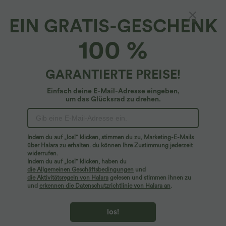
EIN GRATIS-GESCHENK
100 %
GARANTIERTE PREISE!
Einfach deine E-Mail-Adresse eingeben,
um das Glücksrad zu drehen.
Hoppla!
Wir können die von Ihnen gesuchte Seite nicht
Indem du auf „los!“ klicken, stimmen du zu, Marketing-E-Mails
finden.
über Halara zu erhalten. du können Ihre Zustimmung jederzeit
widerrufen.
Indem du auf „los!“ klicken, haben du
Mehr einkaufen
die Allgemeinen Geschäftsbedingungen
und
die Aktivitätsregeln von Halara
gelesen und stimmen ihnen zu
und
erkennen die Datenschutzrichtlinie von Halara an
.
los!