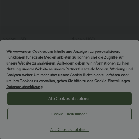
$33.95 USD
$67.95 USD
Halara UltraSculpt™ - Formende
Rückenfreies, ärmelloses, fließendes
Workout-Shorts mit hohe Bund,
Midikleid mit Seitentaschen und
Wir verwenden Cookies, um Inhalte und Anzeigen zu personalisieren,
+10
Seitentaschen und Bauchkontrolle - 17,8
überkreuztem Design
Funktionen für soziale Medien anbieten zu können und die Zugriffe auf
cm
unsere Website zu analysieren. Außerdem geben wir Informationen zu Ihrer
Sale
Nutzung unserer Website an unsere Partner für soziale Medien, Werbung und
Analysen weiter. Um mehr über unsere Cookie-Richtlinien zu erfahren oder
um Ihre Cookies zu verwalten, gehen Sie bitte zu den Cookie-Einstellungen.
Datenschutzerklärung
Alle Cookies akzeptieren
Cookie-Einstellungen
Alle Cookies ablehnen