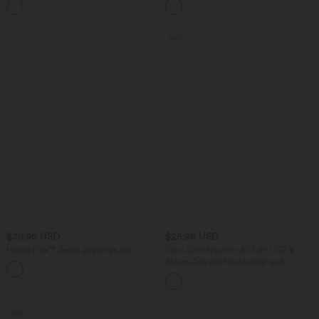
+5
weitem Bein, fließendem Waffelmuster
überkreuztem, abgerundetem Saum
Sale
$39.95 USD
$25.95 USD
Halara Flex™ Jeans Jeggings aus
Extra Schnäppchen $23.49 USD
elastischem Strick-Denim mit hohem
Blusen-Top mit Neckholder und
Bund und Gesäßtaschen
Schlüssellochausschnitt, plissiert,
ärmellos, abgerundeter Saum
Sale