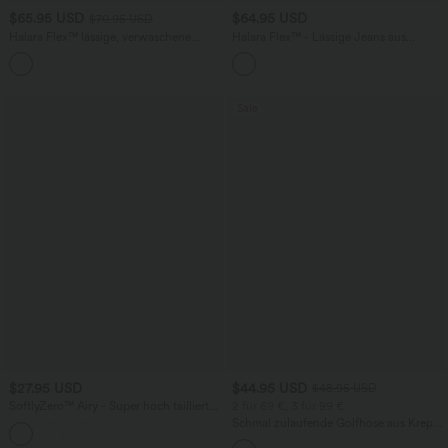
$65.95 USD
$64.95 USD
$70.95 USD
Halara Flex™ lässige, verwaschene
Halara Flex™ - Lässige Jeans aus
Baggy Jeans aus elastischem Strick-
elastischem Strick-Denim mit hohem
+3
Denim mit niedrigem Bund, Knopf,
Bund, mehreren Taschen,
Reißverschluss, mehreren Taschen und
Knopfverschluss und geradem Bein
weitem Bein
Sale
$27.95 USD
$44.95 USD
$48.95 USD
SoftlyZero™ Airy - Super hoch taillierte
2 für 69 €, 3 für 99 €
2-in-1-Yoga-Shorts mit Gesäßtasche
Schmal zulaufende Golfhose aus Krepp
+20
und Seitentasche-längere Länge
mit hohem Bund und Seitentaschen