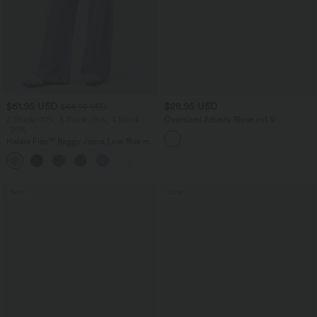
$61.95 USD
$28.95 USD
$64.95 USD
2 Stück -10%, 3 Stück -15%, 4 Stück
Oversized Arbeits-Bluse mit V-
-20%
Ausschnitt und kurzen Ärmeln -
knitterfrei
Halara Flex™ Baggy Jeans Low Rise mit
Knopf und Reißverschluss, mehreren
+5
Taschen, weitem Bein
Sale
Sale