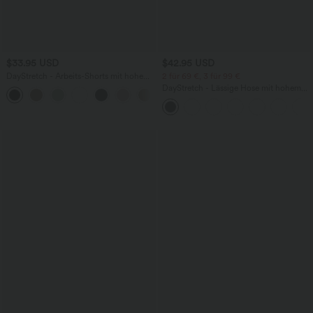
$33.95 USD
$42.95 USD
DayStretch - Arbeits-Shorts mit hohem
2 für 69 €, 3 für 99 €
Bund, Seitentaschen und weitem Bein
DayStretch - Lässige Hose mit hohem
+11
Bund, Seitentaschen und Barrel-Leg