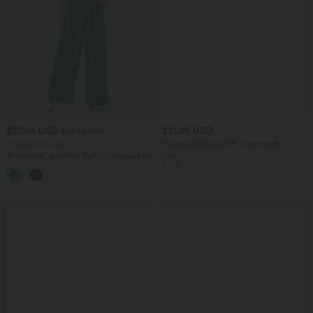
$57.95 USD
$31.95 USD
$67.95 USD
limited time sale
Halara UltraSculpt™ - Formende
Workout-Shorts mit hohem Bund,
Ärmelloser, geraffter Party-Jumpsuit mit
Tasche und Bauchkontrolle - 22,9 cm
V-Ausschnitt, Seitentaschen und
+7
unsichtbarem Reißverschluss - pipi-
praktisch