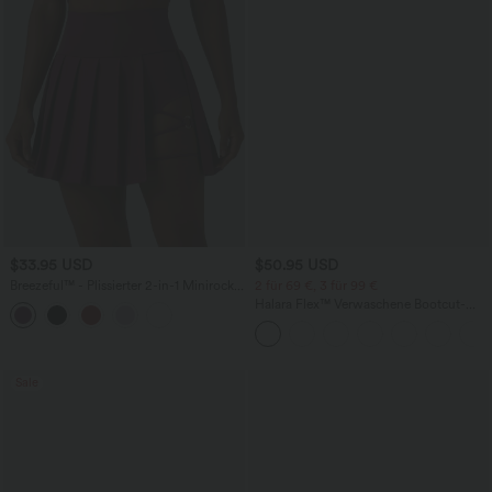
$33.95 USD
$50.95 USD
Breezeful™ - Plissierter 2-in-1 Minirock
2 für 69 €, 3 für 99 €
mit hohem Bund, Taschen und
Halara Flex™ Verwaschene Bootcut-
asymmetrischem Saum -
Jeans aus elastischem Strick-Denim mit
schnelltrocknend, extralang
hohem Bund und mehrere Taschen
Sale