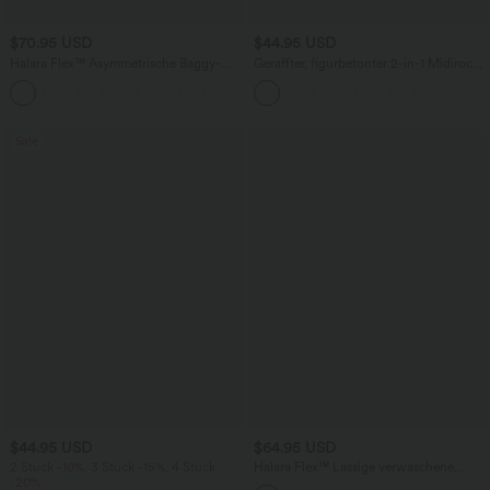
$70.95 USD
$44.95 USD
Halara Flex™ Asymmetrische Baggy-
Geraffter, figurbetonter 2-in-1 Midirock
Jeans mit hohem Bund und Taschen​
aus Kunstleder mit hohem Bund und
abgerundetem Saum
Sale
$44.95 USD
$64.95 USD
2 Stück -10%, 3 Stück -15%, 4 Stück
Halara Flex™ Lässige verwaschene
-20%
Bootcut-Jeans aus elastischem Strick-