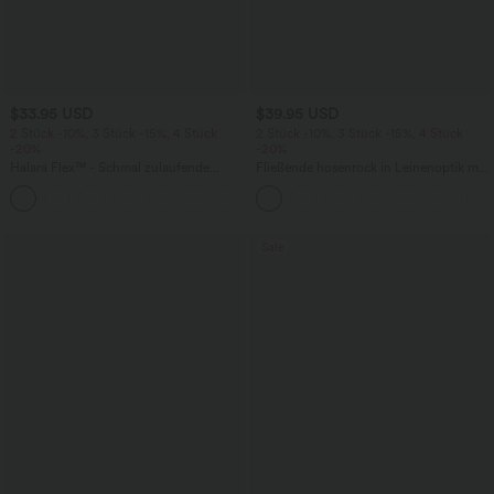
$33.95 USD
$39.95 USD
2 Stück -10%, 3 Stück -15%, 4 Stück
2 Stück -10%, 3 Stück -15%, 4 Stück
-20%
-20%
Halara Flex™ - Schmal zulaufende
Fließende hosenrock in Leinenoptik mit
Bürohose mit hohem Bund,
mittelhohem Bund, Seitentaschen und
+8
Seitentaschen und Waffelstoff
weitem Bein
Sale