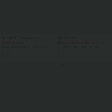
$52.95 USD
$27.95 USD
$61.95 USD
limited time sale
Extra Schnäppchen $25.73 USD
Lässiger, rückenfreier Jumpsuit mit
Gerafftes Yoga-Sport-Top mit
Seitentaschen
Rundhalsausschnitt und kurzen Ärmeln
+10
- UPF50+
Sale