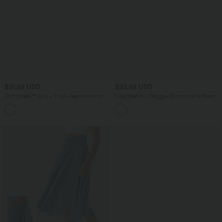
$31.95 USD
$33.95 USD
Softlyzero™ Airy - Yoga-Bermudashorts
DayStretch - Baggy-Shorts mit hohem
mit hohem Bund, mehreren Taschen
Bund und Seitentaschen - 17,8 cm
+16
und InstantCool