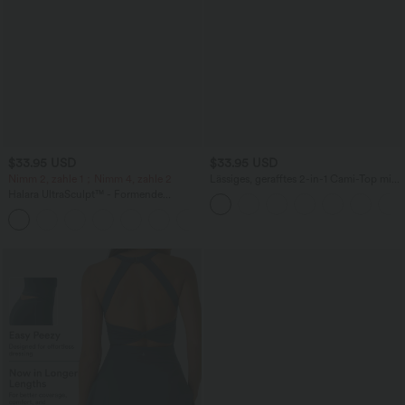
$33.95 USD
$33.95 USD
Nimm 2, zahle 1；Nimm 4, zahle 2
Lässiges, gerafftes 2-in-1 Cami-Top mit
verstellbaren Trägern und integriertem
Halara UltraSculpt™ - Formende
BH
Workout-Leggings mit hohem Bund,
+11
Seitentaschen und Bauchkontrolle - 12,7
cm