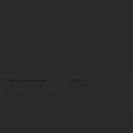
$38.95 USD
$31.95 USD
$42.95 USD
2 Stück -10%, 3 Stück -15%, 4 Stück
Lässige Bluse mit V-Ausschnitt und
-20%
kurzen Puffärmeln
Capri-Hose mit hohem Bund und
Seitentaschen - leinenähnliches Material
+7
Sale