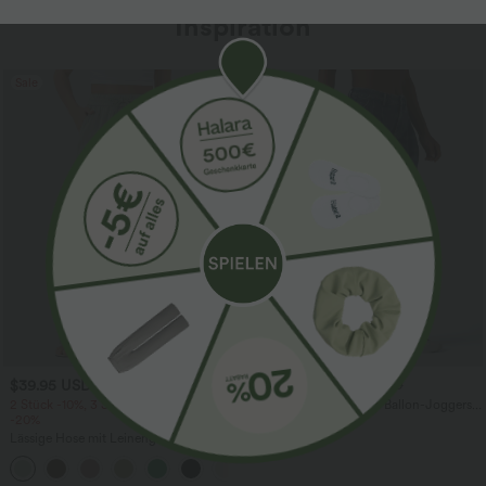
Inspiration
Sale
$39.95 USD
$61.95 USD
$67.95 USD
2 Stück -10%, 3 Stück -15%, 4 Stück
Halara Flex™ - Lässige Ballon-Joggers
-20%
aus Denim mit mittelhohem Bund und
mehreren Taschen
Lässige Hose mit Leinengefühl, hoher
Taille, Kordelzug an der Seite und
+15
weitem Bein