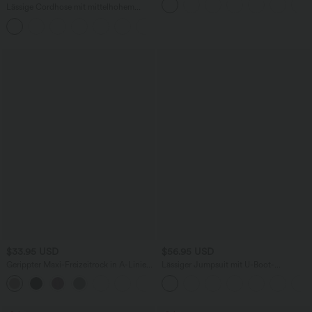
Denim mit niedrigem Bund, Knopf,
Lässige Cordhose mit mittelhohem
Reißverschluss und mehreren Taschen
Bund, Reißverschluss und Seitentaschen
+7
$33.95 USD
$56.95 USD
Gerippter Maxi-Freizeitrock in A-Linie
Lässiger Jumpsuit mit U-Boot-
mit hohem Bund und Schlitzsaum
Ausschnitt, Seitentaschen, kurzen
Ärmeln und Kordelzug - Easy Peezy
Edition