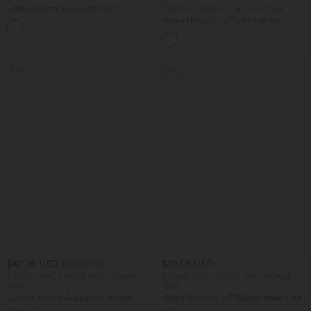
Lässige Shorts aus elastischem
Nimm 3, zahle 2; nimm 6, zahle 4
Kunstleder mit hohem Bund und
Halara UltraSculpt™ - Formende
Seitentaschen
Workout-Leggings mit hohem Bund,
Seitentaschen und Bauchkontrolle
Sale
Sale
$42.95 USD
$39.95 USD
$50.95 USD
2 Stück -10%, 3 Stück -15%, 4 Stück
2 Stück -10%, 3 Stück -15%, 4 Stück
-20%
-20%
Jumpsuit mit V-Ausschnitt, kurzen
Halara UltraSculpt™ Rückenfreies Lauf-
Ärmeln, plissierten Seitentaschen und
Tanktop mit U-Ausschnitt und