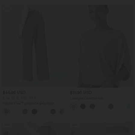
Sale
$44.95 USD
$31.95 USD
2 für 69 €, 3 für 99 €
Lässiges Oberteil mit
Rundhalsausschnitt und
Halara Flex™ plissierte dehnbare
Fledermausärmeln
Stoffhose mit hohem Bund,
+23
Seitentaschen und geradem Bein
Sale
Sale