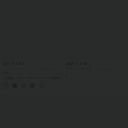
$39.95 USD
$33.95 USD
2 Stück -10%, 3 Stück -15%, 4 Stück
Softlyzero™ Airy - 2-in-1 Yoga-Shorts
-20%
mit superhohem Bund, mehreren
Taschen und InstantCool - 22,9 cm
Lässige Leinen-Hose mit hohem Bund,
Kordelzug, weitem Bein und Taschen
+5