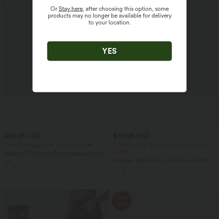
Or
Stay here
, after choosing this option, some
products may no longer be available for delivery
to your location.
YES
$25.95 USD
$39.95 USD
Extra Schnäppchen $20.13 USD
2 Stück -10%, 3 Stück -15%, 4 Stück
-20%
Arbeits-T-Shirt mit Rundhalsausschnitt
und kurzen Fledermausärmeln
Lässiger Maxirock in Leinenoptik mit
+1
hohem Bund und Kordelzug
Sale
-47%