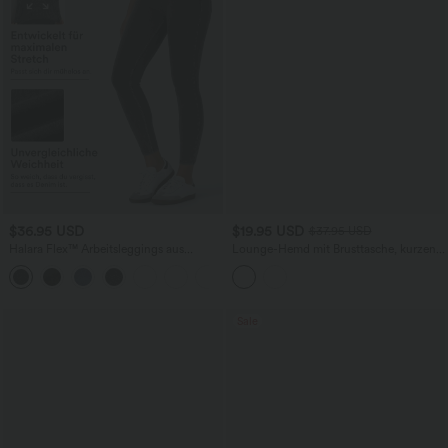
$36.95 USD
$19.95 USD
$37.95 USD
Halara Flex™ Arbeitsleggings aus
Lounge-Hemd mit Brusttasche, kurzen
elastischem Strick-Denim mit hohem
Ärmeln und Streifen
+1
Bund und mehreren Taschen
Sale