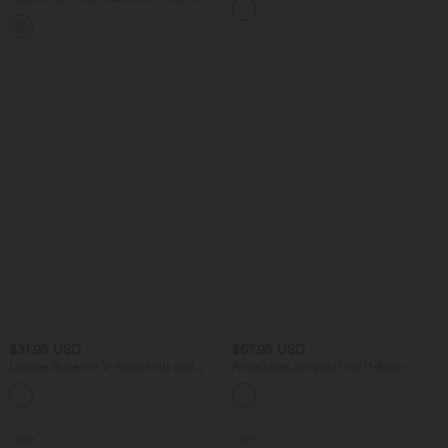
hohem Bund, Waffelmuster,
+20
Seitentaschen und weitem Bein
$31.95 USD
$67.95 USD
Lässige Bluse mit V-Ausschnitt und
Ärmelloser Jumpsuit mit U-Boot-
kurzen Puffärmeln
Ausschnitt, Seitentaschen, seitlichen
Bindebändern, Streifen und InstantCool
- Easy Peezy Edition
Sale
Sale