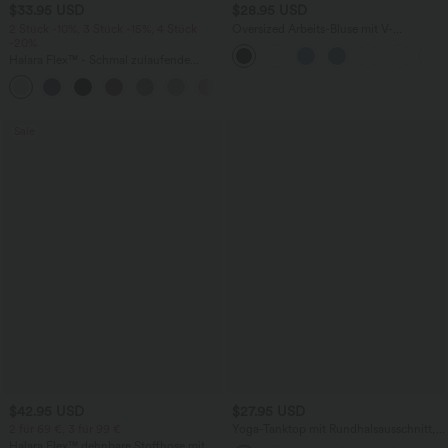
$33.95 USD
$28.95 USD
2 Stück -10%, 3 Stück -15%, 4 Stück
Oversized Arbeits-Bluse mit V-
-20%
Ausschnitt und kurzen Ärmeln -
knitterfrei
Halara Flex™ - Schmal zulaufende
Bürohose mit hohem Bund,
+8
Seitentaschen und Waffelstoff
Sale
$42.95 USD
$27.95 USD
2 für 69 €, 3 für 99 €
Yoga-Tanktop mit Rundhalsausschnitt,
Rüschen und InstantCool
Halara Flex™ dehnbare Stoffhose mit