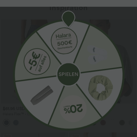
Inspiration
$61.95 USD
$31.95 USD
$67.95 USD
Halara Flex™ - Lässige Ballon-Joggers
Lässiges Oberteil mit
aus Denim mit mittelhohem Bund und
Rundhalsausschnitt und
mehreren Taschen
Fledermausärmeln
Sale
Sale