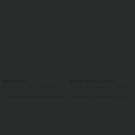
$39.95 USD
$23.95 USD
$50.95 USD
2 Stück -10%, 3 Stück -15%, 4 Stück
2 Stück -10%, 3 Stück -15%, 4 Stück
-20%
-20%
Fließende hosenrock in Leinenoptik mit
Jumpsuit mit V-Ausschnitt, kurzen
mittelhohem Bund, Seitentaschen und
Ärmeln, plissierten Seitentaschen und
+1
weitem Bein
weitem Bein, fließendem Waffelmuster
Sale