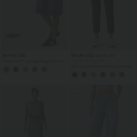
$44.95 USD
$44.95 USD
$48.95 USD
Halara Flex™ - Lässige Baggy-Denim-
2 für 69 €, 3 für 99 €
Shorts mit hohem Crossover-Bund und
Schmal zulaufende Golfhose aus Krepp
mehreren Taschen
mit hohem Bund und Seitentaschen
Sale