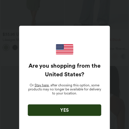
$33.95 USD
$61.95 USD
$64.95 USD
Lässiges Midikleid mit Kordelzug,
2 Stück -10%, 3 Stück -15%, 4 Stück
Schlitz und geschwungenem Saum
-20%
Halara Flex™ Baggy Jeans Low Rise mit
Knopf und Reißverschluss, mehreren
Taschen, weitem Bein
Are you shopping from the
United States
?
Or
Stay here
, after choosing this option, some
products may no longer be available for delivery
to your location.
YES