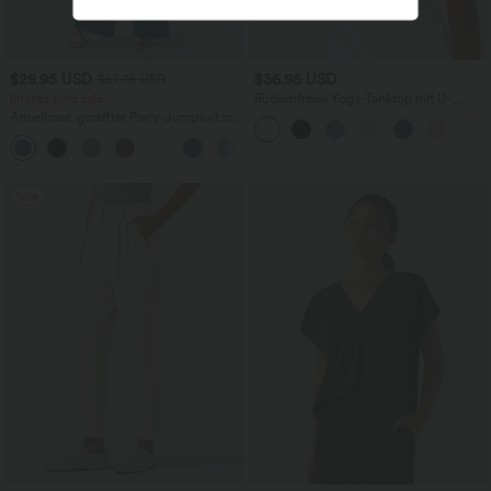
$28.95 USD
$36.95 USD
$67.95 USD
limited time sale
Rückenfreies Yoga-Tanktop mit U-
Ausschnitt, überkreuzten Trägern und
Ärmelloser, geraffter Party-Jumpsuit mit
abgerundetem Saum
V-Ausschnitt, Seitentaschen und
+7
unsichtbarem Reißverschluss - pipi-
praktisch
Sale