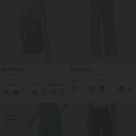
$39.95 USD
$44.95 USD
2 Stück -10%, 3 Stück -15%, 4 Stück
2 für 69 €, 3 für 99 €
-20%
Halara Flex™ plissierte dehnbare
Halara UltraSculpt™ Rückenfreies Lauf-
Stoffhose mit hohem Bund,
Tanktop mit U-Ausschnitt und
Seitentaschen und geradem Bein
+11
überkreuztem, abgerundetem Saum
Sale