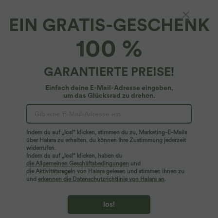
EIN GRATIS-GESCHENK
100 %
GARANTIERTE PREISE!
Einfach deine E-Mail-Adresse eingeben,
um das Glücksrad zu drehen.
Hoppla!
Wir können die von Ihnen gesuchte Seite nicht
Indem du auf „los!“ klicken, stimmen du zu, Marketing-E-Mails
finden.
über Halara zu erhalten. du können Ihre Zustimmung jederzeit
widerrufen.
Indem du auf „los!“ klicken, haben du
Mehr einkaufen
die Allgemeinen Geschäftsbedingungen
und
die Aktivitätsregeln von Halara
gelesen und stimmen ihnen zu
und
erkennen die Datenschutzrichtlinie von Halara an
.
los!