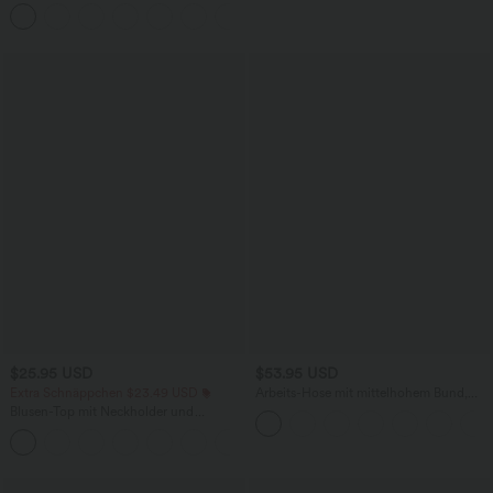
hohem Bund und Kordelzug
$25.95 USD
$53.95 USD
Extra Schnäppchen $23.49 USD
Arbeits-Hose mit mittelhohem Bund,
Seitentaschen und Barrel-Leg
Blusen-Top mit Neckholder und
Schlüssellochausschnitt, plissiert,
+3
ärmellos, abgerundeter Saum