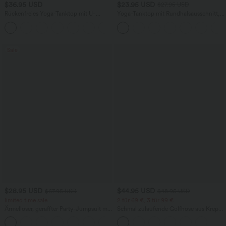
$36.95 USD
$23.95 USD
$27.95 USD
Rückenfreies Yoga-Tanktop mit U-
Yoga-Tanktop mit Rundhalsausschnitt,
Ausschnitt, überkreuzten Trägern und
Rüschen und InstantCool
abgerundetem Saum
Sale
$28.95 USD
$44.95 USD
$67.95 USD
$48.95 USD
limited time sale
2 für 69 €, 3 für 99 €
Ärmelloser, geraffter Party-Jumpsuit mit
Schmal zulaufende Golfhose aus Krepp
V-Ausschnitt, Seitentaschen und
mit hohem Bund und Seitentaschen
+7
unsichtbarem Reißverschluss - pipi-