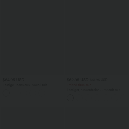
$64.95 USD
$52.95 USD
$61.95 USD
Lässige Jeans aus Lyocell mit
limited time sale
mittelhohem Bund, mehreren Taschen
Lässiger, rückenfreier Jumpsuit mit
und Kordelzug
Seitentaschen