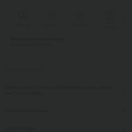
Gratis
Lieferung
Rückgabe
Gutscheine
k
Geschenk
Kostenloser Standard-Versand
bei Bestellung ab $77 USD
PRODUKT ID: 02788619
Stretchy with Enhanced Wrinkle Recovery, Halara
Flex™ Luxe Fabric
Mit einer subtilen, zarten Textur ist dieser elegante Fischgrätstoff die
ideale Wahl für einen stilvollen Look.
Passform & Features
Vier-Wege-Stretch
Atmungsaktiv
formend
flacher Bund
Gesäßtaschen
Stoff & Pflege