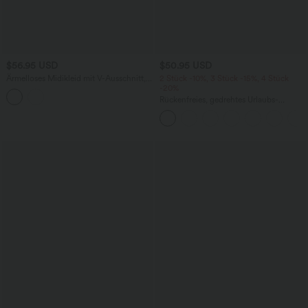
$56.95 USD
$50.95 USD
Ärmelloses Midikleid mit V-Ausschnitt,
2 Stück -10%, 3 Stück -15%, 4 Stück
Seitentaschen und Reißverschluss
-20%
Rückenfreies, gedrehtes Urlaubs-
Maxikleid mit Seitentaschen und Schlitz