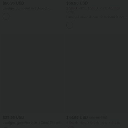
$56.95 USD
$39.95 USD
Lässiger Jumpsuit mit U-Boot-
2 Stück -10%, 3 Stück -15%, 4 Stück
Ausschnitt, Seitentaschen, kurzen
-20%
Ärmeln und Kordelzug - Easy Peezy
Lässige Leinen-Hose mit hohem Bund,
Edition
Kordelzug, weitem Bein und Taschen
$33.95 USD
$44.95 USD
$50.95 USD
Lässiges, gerafftes 2-in-1 Cami-Top mit
2 Stück -10%, 3 Stück -15%, 4 Stück
verstellbaren Trägern und integriertem
-20%