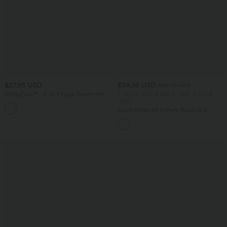
$27.95 USD
$38.95 USD
$42.95 USD
SoftlyZero™ - 2-in-1 Yoga-Shorts mit
2 Stück -10%, 3 Stück -15%, 4 Stück
hohem Crossover-Bund, mehreren
-20%
Taschen und Ösen - schnelltrocknend,
Capri-Hose mit hohem Bund und
7,6 cm
Seitentaschen - leinenähnliches Material