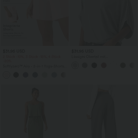
$31.95 USD
$31.95 USD
2 Stück -10%, 3 Stück -15%, 4 Stück
Lässiges Oberteil mit
-20%
Rundhalsausschnitt und
Fledermausärmeln
Softlyzero™ Airy - 2-in-1 Yoga-Shorts
mit superhohem Bund, mehreren
+23
Taschen und InstantCool - 17,78 cm