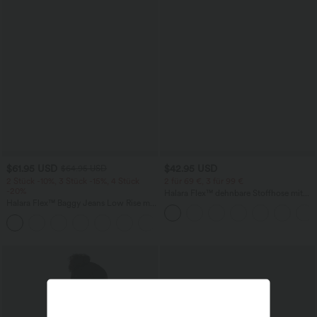
$61.95 USD
$42.95 USD
$64.95 USD
2 Stück -10%, 3 Stück -15%, 4 Stück
2 für 69 €, 3 für 99 €
-20%
Halara Flex™ dehnbare Stoffhose mit
Halara Flex™ Baggy Jeans Low Rise mit
hohem Bund, Waffelmuster,
Knopf und Reißverschluss, mehreren
Seitentaschen und weitem Bein
+5
Taschen, weitem Bein