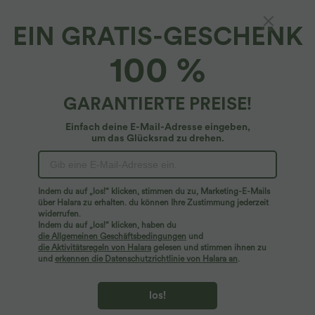
EIN GRATIS-GESCHENK
Halara Flex™ Luxe*
100 %
Arbeits-Leggings mit hohem Bund,
Reißverschlusstaschen, dekorativer
Knopfleiste, Bauchkontrolle und
4.6
(
330
)
GARANTIERTE PREISE!
Fischgrätenmuster
$59.95 USD
Einfach deine E-Mail-Adresse eingeben,
um das Glücksrad zu drehen.
Indem du auf „los!“ klicken, stimmen du zu, Marketing-E-Mails
über Halara zu erhalten. du können Ihre Zustimmung jederzeit
widerrufen.
Indem du auf „los!“ klicken, haben du
die Allgemeinen Geschäftsbedingungen
und
die Aktivitätsregeln von Halara
gelesen und stimmen ihnen zu
und
erkennen die Datenschutzrichtlinie von Halara an
.
los!