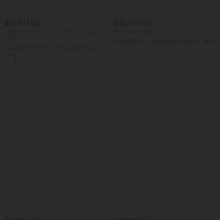
$22.95 USD
$42.95 USD
2 Stück -10%, 3 Stück -15%, 4 Stück
2 für 69 €, 3 für 99 €
-20%
DayStretch - Lässige Hose mit hohem
Lässiges T-Shirt mit V-Ausschnitt und
Bund, Seitentaschen und Barrel-Leg
kurzen Ärmeln
+9
$31.95 USD
$67.95 USD