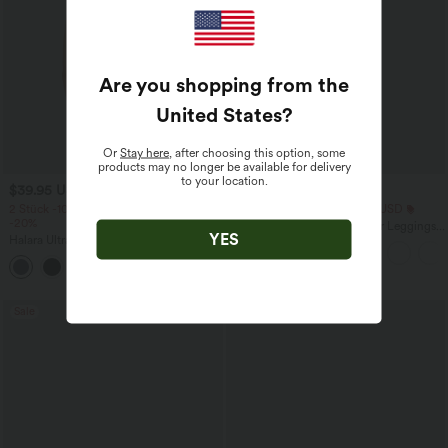
Are you shopping from the
United States
?
Or
Stay here
, after choosing this option, some
products may no longer be available for delivery
to your location.
$39.95 USD
$25.95 USD
2 Stück -10%, 3 Stück -15%, 4 Stück
Extra Schnäppchen $23.49 USD
-20%
Softlyzero™ Plush Crossover Leggings
YES
Halara UltraSculpt™ Rückenfreies Lauf-
mit Taschen
Tanktop mit U-Ausschnitt und
+11
überkreuztem, abgerundetem Saum
Sale