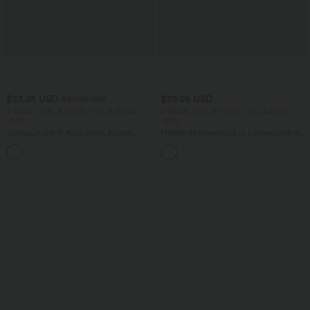
$23.95 USD
$39.95 USD
$50.95 USD
2 Stück -10%, 3 Stück -15%, 4 Stück
2 Stück -10%, 3 Stück -15%, 4 Stück
-20%
-20%
Jumpsuit mit V-Ausschnitt, kurzen
Fließende hosenrock in Leinenoptik mit
Ärmeln, plissierten Seitentaschen und
mittelhohem Bund, Seitentaschen und
+5
weitem Bein, fließendem Waffelmuster
weitem Bein