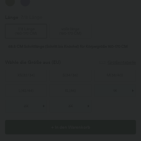
Länge
7/8 Länge
7/8 Länge
volle länge
(
160-170 CM
)
(
160-170 CM
)
68.5 CM Schrittlänge (Schritt bis Knöchel) für Körpergröße 160-170 CM
Wähle die Größe aus
(EU)
Größentabelle
XS
(
32/34
)
S
(
34/36
)
M
(
38/40
)
L
(
42/44
)
XL
(
46
)
1X
2X
3X
+ In den Warenkorb