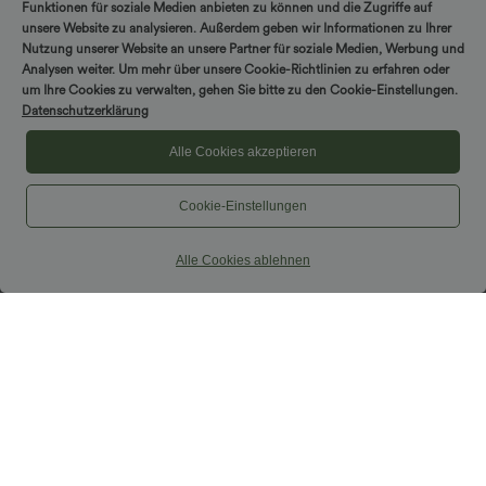
Funktionen für soziale Medien anbieten zu können und die Zugriffe auf
unsere Website zu analysieren. Außerdem geben wir Informationen zu Ihrer
Nutzung unserer Website an unsere Partner für soziale Medien, Werbung und
Analysen weiter. Um mehr über unsere Cookie-Richtlinien zu erfahren oder
um Ihre Cookies zu verwalten, gehen Sie bitte zu den Cookie-Einstellungen.
Datenschutzerklärung
Alle Cookies akzeptieren
Cookie-Einstellungen
Alle Cookies ablehnen
$31.95 USD
$42.95 USD
Ärmellose, oversized Büro-Bluse mit V-
Hoch taillierter, fließender 2-in-1-Midi-
Ausschnitt - knitterfrei
Tanzrock mit Seitentasche