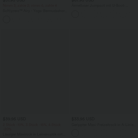
Nimm 3, zahle 2; nimm 6, zahle 4
Ärmelloser Jumpsuit mit U-Boot-
Ausschnitt, Seitentaschen, seitlichen
Softlyzero™ Airy - Yoga-Bermudashorts
Bindebändern, Streifen und InstantCool
mit hohem Bund, mehreren Taschen
- Easy Peezy Edition
+16
und InstantCool
$39.95 USD
$33.95 USD
2 Stück -10%, 3 Stück -15%, 4 Stück
Gerippter Maxi-Freizeitrock in A-Linie
-20%
mit hohem Bund und Schlitzsaum
Lässiger Maxirock in Leinenoptik mit