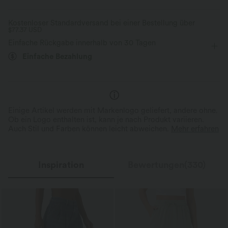
Reißverschlusstaschen
dekorative Knöpfe
überziehen
weich
Feuchtigkeitsableitend
Kostenloser Standardversand bei einer Bestellung über
$77.37 USD
Oficina
7/8-Länge
mit hohem Bund
Verbesserte Selbstglättung
Einfache Rückgabe innerhalb von 30 Tagen
eng geschnitten
Mittlere Dehnung
Vier-Wege-Stretch
Einfache Bezahlung
Skinny / Hauteng
Einige Artikel werden mit Markenlogo geliefert, andere ohne.
Ob ein Logo enthalten ist, kann je nach Produkt variieren.
Auch Stil und Farben können leicht abweichen.
Mehr erfahren
Inspiration
Bewertungen(330)