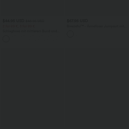
$44.95 USD
$67.95 USD
$48.95 USD
2 für 69 €, 3 für 99 €
Breezeful™ - Ärmelloser Jumpsuit mit
Seitentaschen - schnelltrocknend, Easy
Schlaghose mit mittlerem Bund und
Peezy Edition
seitlichen Reißverschlusstaschen
+12