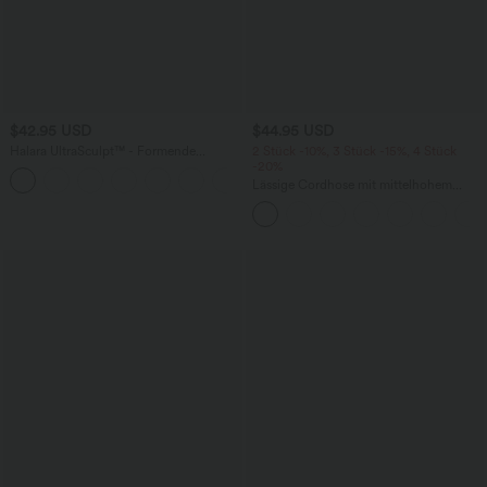
$42.95 USD
$44.95 USD
Halara UltraSculpt™ - Formende
2 Stück -10%, 3 Stück -15%, 4 Stück
Workout-Leggings mit hohem Bund,
-20%
+13
Seitentaschen, Booty-Scrunch und
Lässige Cordhose mit mittelhohem
Bauchkontrolle
Bund, Reißverschluss und Seitentaschen