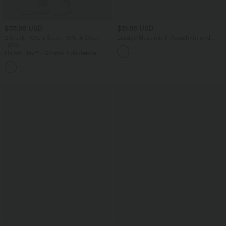
$33.95 USD
$31.95 USD
2 Stück -10%, 3 Stück -15%, 4 Stück
Lässige Bluse mit V-Ausschnitt und
-20%
kurzen Puffärmeln
Halara Flex™ - Schmal zulaufende
Bürohose mit hohem Bund,
+8
Seitentaschen und Waffelstoff