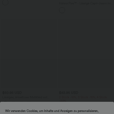
BH
Halara Flex™ - Lässige Capri-Jeans mit
hohem Bund, mehreren Taschen und
geschlitztem Saum - slim
$50.95 USD
$42.95 USD
Lässiges, ärmelloses Midikleid mit
2 Stück -10%, 3 Stück -15%, 4 Stück
Rundhalsausschnitt, integriertem BH
-20%
und Rüschensaum
Lässiger, fließender Maxirock mit hohem
Bund und Raffung
Wir verwenden Cookies, um Inhalte und Anzeigen zu personalisieren,