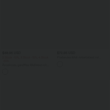
$48.95 USD
$72.95 USD
2 Stück -10%, 3 Stück -15%, 4 Stück
Fließendes Midi-Arbeitskleid mit
-20%
Seitentaschen, Fledermausärmeln und
Bauchkontrolle
Ärmelloses, gerafftes Midikleid mit
eckigem Ausschnitt, integriertem BH
und überkreuztem Rückendesign