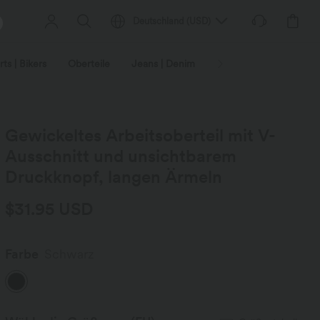
Deutschland
(
USD
)
ts | Bikers
Oberteile
Jeans | Denim
Leggings
Plus-Size
Gewickeltes Arbeitsoberteil mit V-
Ausschnitt und unsichtbarem
Druckknopf, langen Ärmeln
$31.95 USD
Farbe
Schwarz