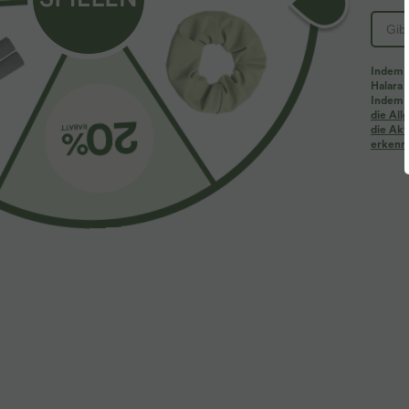
Nicht bügeln
Nicht bleichen
Mit ähnlichen Farben waschen
Indem d
Drehen Sie das Kleidungsstück vor dem Waschen um
Halara 
Indem d
die Al
die Akt
erkenne
Inspiration
Sale