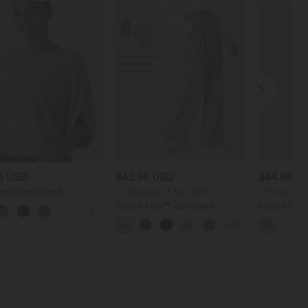
95 USD
$42.95 USD
$44.95 U
es Oberteil mit
2 für 69 €, 3 für 99 €
2 für 69 €,
alsausschnitt und
Halara Flex™ dehnbare
Halara Flex
+5
rmausärmeln
Stoffhose mit hohem Bund,
dehnbare S
+24
Waffelmuster, Seitentaschen
hohem Bund
und weitem Bein
und gerad