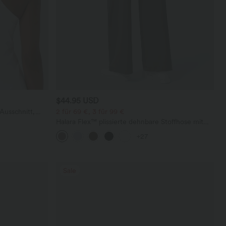
$44.95 USD
Ausschnitt,
2 für 69 €, 3 für 99 €
undetem Saum
Halara Flex™ plissierte dehnbare Stoffhose mit
hohem Bund, Seitentaschen und geradem Bein
+27
Sale