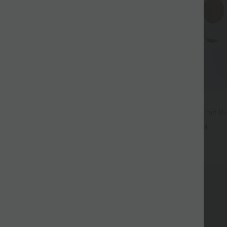
$36.95 USD
3 Stück -15%, 4 Stück -20%
Rückenfreies Yoga-Tanktop mit U-
überkreuzten Trägern und abger
t Leinengefühl, hoher Taille,
+4
er Seite und weitem Bein
+19