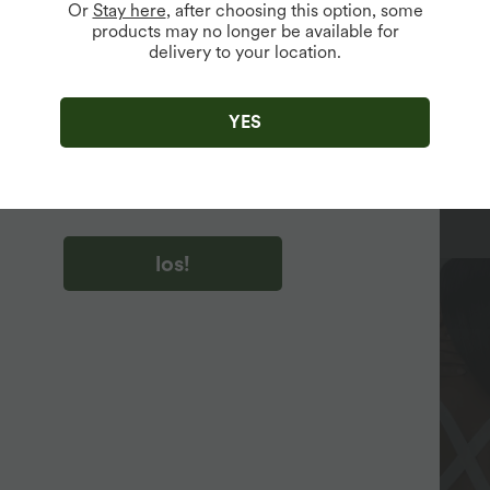
Or
Stay here
, after choosing this option, some
products may no longer be available for
delivery to your location.
u auf „los!“ klicken, stimmen du zu, Marketing-E-Mails über
zu erhalten. du können Ihre Zustimmung jederzeit widerrufen.
YES
u auf „los!“ klicken, haben du
lgemeinen Geschäftsbedingungen
und
ivitätsregeln von Halara
gelesen und stimmen ihnen zu und
n die Datenschutzrichtlinie von Halara an
.
los!