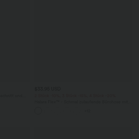
$33.95 USD
schnitt und
2 Stück -10%, 3 Stück -15%, 4 Stück -20%
Halara Flex™ - Schmal zulaufende Bürohose mit
hohem Bund, Seitentaschen und Waffelstoff
+12