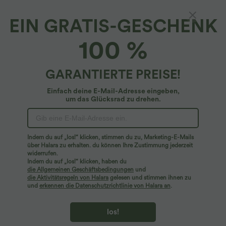
EIN GRATIS-GESCHENK
Thermo-Yoga-Leggings mit hohem Bund und
100 %
Seitentaschen
4.9
(
53
)
GARANTIERTE PREISE!
$33.95 USD
Einfach deine E-Mail-Adresse eingeben,
um das Glücksrad zu drehen.
Indem du auf „los!“ klicken, stimmen du zu, Marketing-E-Mails
über Halara zu erhalten. du können Ihre Zustimmung jederzeit
widerrufen.
Indem du auf „los!“ klicken, haben du
die Allgemeinen Geschäftsbedingungen
und
die Aktivitätsregeln von Halara
gelesen und stimmen ihnen zu
und
erkennen die Datenschutzrichtlinie von Halara an
.
los!