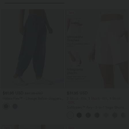
Sale
$61.95 USD
$31.95 USD
$67.95 USD
Halara Flex™ - Lässige Ballon-Joggers
2 Stück -10%, 3 Stück -15%, 4 Stück
aus Denim mit mittelhohem Bund und
-20%
mehreren Taschen
Softlyzero™ Airy - 2-in-1 Yoga-Shorts
mit superhohem Bund, mehreren
Taschen und InstantCool - 17,78 cm
Sale
Sale