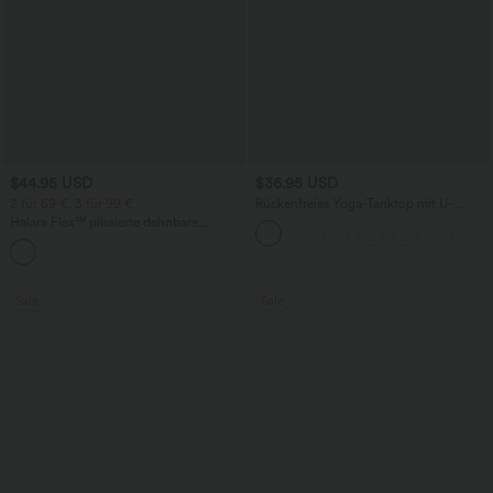
$44.95 USD
$36.95 USD
2 für 69 €, 3 für 99 €
Rückenfreies Yoga-Tanktop mit U-
Ausschnitt, überkreuzten Trägern und
Halara Flex™ plissierte dehnbare
abgerundetem Saum
Stoffhose mit hohem Bund,
+23
Seitentaschen und geradem Bein
Sale
Sale