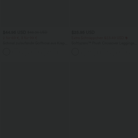
$44.95 USD
$25.95 USD
$48.95 USD
2 für 69 €, 3 für 99 €
Extra Schnäppchen $23.49 USD
Schmal zulaufende Golfhose aus Krepp
Softlyzero™ Plush Crossover Leggings
mit hohem Bund und Seitentaschen
mit Taschen