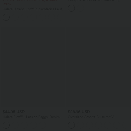
2 Stück -10%, 3 Stück -15%, 4 Stück
Lässiges Midikleid mit Kordelzug,
-20%
Schlitz und geschwungenem Saum
Halara UltraSculpt™ Rückenfreies Lauf-
Tanktop mit U-Ausschnitt und
+11
überkreuztem, abgerundetem Saum
$44.95 USD
$28.95 USD
Halara Flex™ - Lässige Baggy-Denim-
Oversized Arbeits-Bluse mit V-
Shorts mit hohem Crossover-Bund und
Ausschnitt und kurzen Ärmeln -
mehreren Taschen
knitterfrei