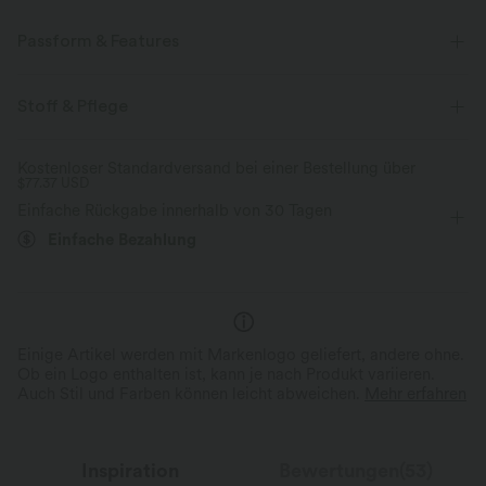
Passform & Features
wärmend
flacher Bund
Seitentaschen
Stoff & Pflege
überziehen
Yoga & Pilates
7/8-Länge
Kostenloser Standardversand bei einer Bestellung über
$77.37 USD
mit hohem Bund
eng geschnitten
Mittlere Dehnung
Einfache Rückgabe innerhalb von 30 Tagen
Vier-Wege-Stretch
Skinny / Hauteng
Einfache Bezahlung
Einige Artikel werden mit Markenlogo geliefert, andere ohne.
Ob ein Logo enthalten ist, kann je nach Produkt variieren.
Auch Stil und Farben können leicht abweichen.
Mehr erfahren
Inspiration
Bewertungen(53)