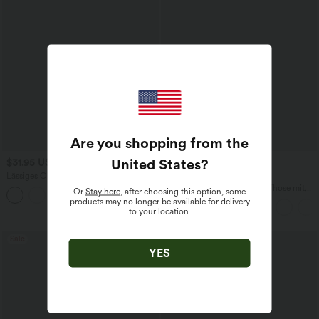
Are you shopping from the
United States
?
$31.95 USD
$42.95 USD
Lässiges Oberteil mit
2 für 69 €, 3 für 99 €
Rundhalsausschnitt und
Halara Flex™ dehnbare Stoffhose mit
Or
Stay here
, after choosing this option, some
+1
Fledermausärmeln
hohem Bund, Waffelmuster,
products may no longer be available for delivery
Seitentaschen und weitem Bein
to your location.
Sale
YES