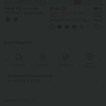
$61.95 USD
$31.95 USD
$39.95
$67.95 USD
Halara Flex™ - Lässige Ballon-
2 Stück -10%, 3 Stück -15%, 4
2 Stück -
Joggers aus Denim mit
Stück -20%
Stück -2
mittelhohem Bund und
Softlyzero™ Airy - 2-in-1 Yoga-
Lässige H
mehreren Taschen
Shorts mit superhohem Bund,
hoher Tai
mehreren Taschen und
Seite und
InstantCool - 17,78 cm
Unsere Angebote
Gratis
Lieferung
Rückgabe
Gutscheine
k
Geschenk
Kostenloser Standard-Versand
bei Bestellung ab $77 USD
PRODUKT ID: 02806605