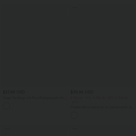
Sale
$27.95 USD
$39.95 USD
Yoga-Tanktop mit Rundhalsausschnitt,
2 Stück -10%, 3 Stück -15%, 4 Stück
Rüschen und InstantCool
-20%
+16
Fließende hosenrock in Leinenoptik mit
mittelhohem Bund, Seitentaschen und
weitem Bein
Sale
Sale