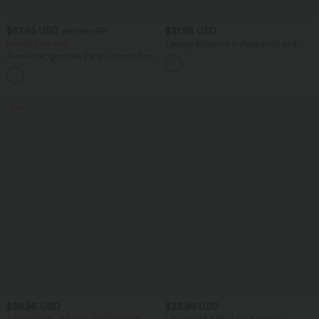
$57.95 USD
$31.95 USD
$67.95 USD
limited time sale
Lässige Bluse mit V-Ausschnitt und
kurzen Puffärmeln
Ärmelloser, geraffter Party-Jumpsuit mit
V-Ausschnitt, Seitentaschen und
+7
unsichtbarem Reißverschluss - pipi-
praktisch
Sale
$39.95 USD
$33.95 USD