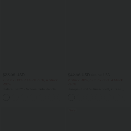
$33.95 USD
$42.95 USD
$50.95 USD
2 Stück -10%, 3 Stück -15%, 4 Stück
2 Stück -10%, 3 Stück -15%, 4 Stück
-20%
-20%
Halara Flex™ - Schmal zulaufende
Jumpsuit mit V-Ausschnitt, kurzen
Bürohose mit hohem Bund,
Ärmeln, plissierten Seitentaschen und
+8
Seitentaschen und Waffelstoff
weitem Bein, fließendem Waffelmuster
Sale