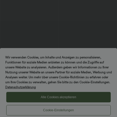
$67.95 USD
$48.95 USD
Wir verwenden Cookies, um Inhalte und Anzeigen zu personalisieren,
Ärmelloser Jumpsuit mit U-Boot-
2 Stück -10%, 3 Stück -15%, 4 Stück
Funktionen für soziale Medien anbieten zu können und die Zugriffe auf
Ausschnitt, Seitentaschen, seitlichen
-20%
+8
Bindebändern, Streifen und InstantCool
Ärmelloses, gerafftes Midikleid mit
unsere Website zu analysieren. Außerdem geben wir Informationen zu Ihrer
- Easy Peezy Edition
eckigem Ausschnitt, integriertem BH
Nutzung unserer Website an unsere Partner für soziale Medien, Werbung und
und überkreuztem Rückendesign
Analysen weiter. Um mehr über unsere Cookie-Richtlinien zu erfahren oder
um Ihre Cookies zu verwalten, gehen Sie bitte zu den Cookie-Einstellungen.
Sale
Sale
Datenschutzerklärung
Alle Cookies akzeptieren
Cookie-Einstellungen