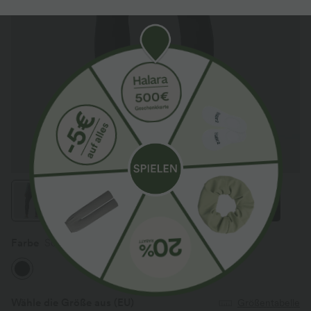
Farbe
Schwarz
Wähle die Größe aus
(EU)
Größentabelle