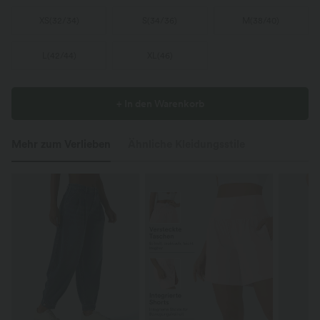
XS
(
32/34
)
S
(
34/36
)
M
(
38/40
)
L
(
42/44
)
XL
(
46
)
+ In den Warenkorb
Mehr zum Verlieben
Ähnliche Kleidungsstile