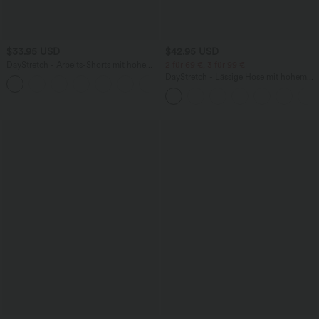
$33.95 USD
$42.95 USD
DayStretch - Arbeits-Shorts mit hohem
2 für 69 €, 3 für 99 €
Bund, Seitentaschen und weitem Bein
DayStretch - Lässige Hose mit hohem
+11
Bund, Seitentaschen und Barrel-Leg