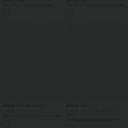
Halara Flex™ - Lässige Jeans aus
SoftlyZero™ Airy - Super hoch taillierte
elastischem Strick-Denim mit hohem
2-in-1-Yoga-Shorts mit Gesäßtasche
Bund, mehreren Taschen,
und Seitentasche-längere Länge
Knopfverschluss und geradem Bein
Sale
Sale
$44.95 USD
$48.95 USD
$48.95 USD
2 für 69 €, 3 für 99 €
2 Stück -10%, 3 Stück -15%, 4 Stück
-20%
Schmal zulaufende Golfhose aus Krepp
mit hohem Bund und Seitentaschen
Ärmelloses, gerafftes Midikleid mit
eckigem Ausschnitt, integriertem BH
und überkreuztem Rückendesign