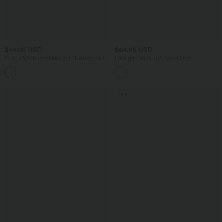
$44.95 USD
$64.95 USD
2-in-1-Mini-Tanzkleid mit U-Ausschnitt,
Lässige Jeans aus Lyocell mit
rückenfrei, verdrehter Ausschnitt,
mittelhohem Bund, mehreren Taschen
+13
Seitentasche-Easy Peezy
und Kordelzug
Sale