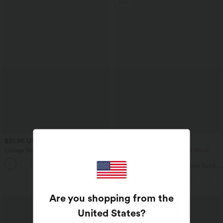
Sale
$31.95 USD
$39.95 USD
Lässige Bluse mit V-Ausschnitt und
2 Stück -10%, 3 Stück -15%, 4 Stück
kurzen Puffärmeln
-20%
Lässige Leinen-Hose mit hohem Bund,
Kordelzug, weitem Bein und Taschen
Are you shopping from the
United States
?