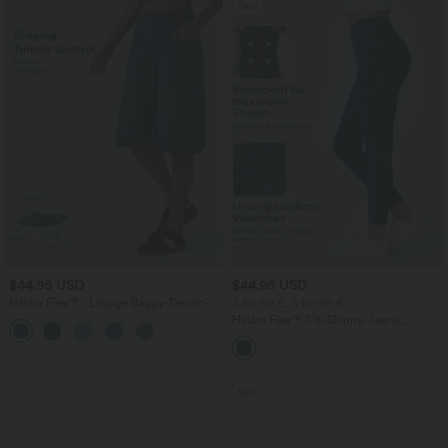
Sale
$44.95 USD
$44.95 USD
Halara Flex™ - Lässige Baggy-Denim-
2 für 69 €, 3 für 99 €
Shorts mit hohem Crossover-Bund und
Halara Flex™ 7/8-Skinny-Jeans,
mehreren Taschen
Röhrenjeans aus elastischem Strick-
Denim im 5-Pocket-Style mit hohem
Bund
Sale