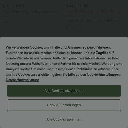
$70.95 USD
$44.95 USD
Halara Flex™ Asymmetrische Baggy-
1 Stück -20%, 2 Stück -30%, 3 Stück
Jeans mit hohem Bund und Taschen​
-40%
DayStretch - Tanzhose mit hohem
Bund, Seitentaschen und Barrel-Leg
Sale
Wir verwenden Cookies, um Inhalte und Anzeigen zu personalisieren,
Funktionen für soziale Medien anbieten zu können und die Zugriffe auf
unsere Website zu analysieren. Außerdem geben wir Informationen zu Ihrer
Nutzung unserer Website an unsere Partner für soziale Medien, Werbung und
Analysen weiter. Um mehr über unsere Cookie-Richtlinien zu erfahren oder
um Ihre Cookies zu verwalten, gehen Sie bitte zu den Cookie-Einstellungen.
Datenschutzerklärung
Alle Cookies akzeptieren
Cookie-Einstellungen
Alle Cookies ablehnen
$44.95 USD
$44.95 USD
Geraffter, figurbetonter 2-in-1 Midirock
2 Stück -10%, 3 Stück -15%, 4 Stück