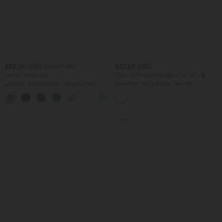
$52.95 USD
$27.95 USD
$61.95 USD
limited time sale
Extra Schnäppchen $25.73 USD
Lässiger, rückenfreier Jumpsuit mit
Gerafftes Yoga-Sport-Top mit
Seitentaschen
Rundhalsausschnitt und kurzen Ärmeln
+10
- UPF50+
Sale