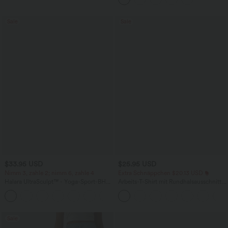
Sale
Sale
$33.95 USD
$25.95 USD
Nimm 3, zahle 2; nimm 6, zahle 4
Extra Schnäppchen $20.13 USD
Halara UltraSculpt™ - Yoga-Sport-BH
Arbeits-T-Shirt mit Rundhalsausschnitt
mit leichtem Support und geformten
und kurzen Fledermausärmeln
Körbchen - Push-Up
Sale