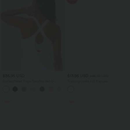
-79%
$36.95 USD
$13.95 USD
$66.95 USD
Rückenfreies Yoga-Tanktop mit U-
Trainingsjacke mit Kapuze,
Ausschnitt, überkreuzten Trägern und
Seitentaschen, langen Ärmeln und
abgerundetem Saum
Rüschensaum - UPF40+
Sale
Sale