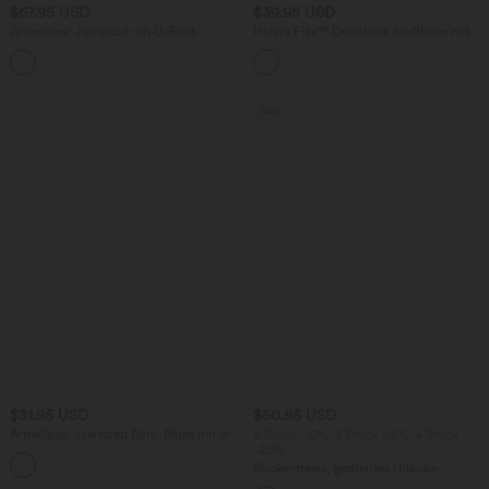
$67.95 USD
$39.95 USD
Ärmelloser Jumpsuit mit U-Boot-
Halara Flex™ Dehnbare Stoffhose mit
Ausschnitt, Seitentaschen, seitlichen
hohem Bund und Seitentasche hinten
+8
Bindebändern, Streifen und InstantCool
- Easy Peezy Edition
Sale
$31.95 USD
$50.95 USD
Ärmellose, oversized Büro-Bluse mit V-
2 Stück -10%, 3 Stück -15%, 4 Stück
Ausschnitt - knitterfrei
-20%
Rückenfreies, gedrehtes Urlaubs-
Maxikleid mit Seitentaschen und Schlitz