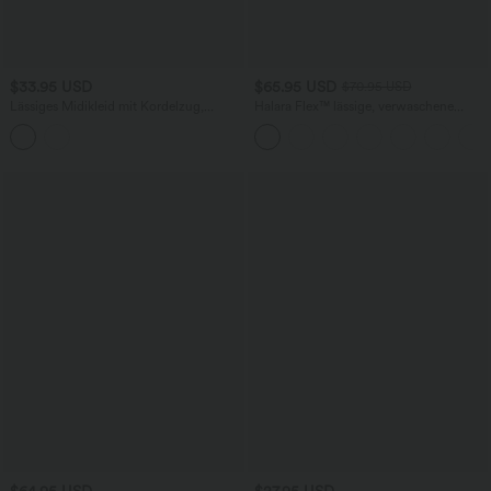
$33.95 USD
$65.95 USD
$70.95 USD
Lässiges Midikleid mit Kordelzug,
Halara Flex™ lässige, verwaschene
Schlitz und geschwungenem Saum
Baggy Jeans aus elastischem Strick-
Denim mit niedrigem Bund, Knopf,
Reißverschluss, mehreren Taschen und
weitem Bein
$64.95 USD
$27.95 USD