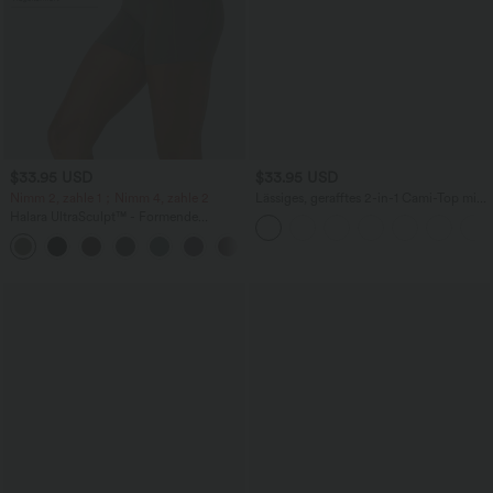
$33.95 USD
$33.95 USD
Nimm 2, zahle 1；Nimm 4, zahle 2
Lässiges, gerafftes 2-in-1 Cami-Top mit
verstellbaren Trägern und integriertem
Halara UltraSculpt™ - Formende
BH
Workout-Leggings mit hohem Bund,
+11
Seitentaschen und Bauchkontrolle - 12,7
cm