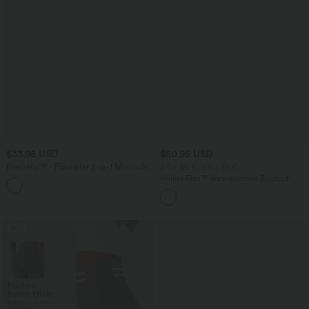
$33.95 USD
$50.95 USD
Breezeful™ - Plissierter 2-in-1 Minirock
2 für 69 €, 3 für 99 €
mit hohem Bund, Taschen und
Halara Flex™ Verwaschene Bootcut-
asymmetrischem Saum -
Jeans aus elastischem Strick-Denim mit
schnelltrocknend, extralang
hohem Bund und mehrere Taschen
Sale