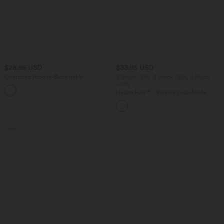
$28.95 USD
$33.95 USD
Oversized Arbeits-Bluse mit V-
2 Stück -10%, 3 Stück -15%, 4 Stück
Ausschnitt und kurzen Ärmeln -
-20%
+1
knitterfrei
Halara Flex™ - Schmal zulaufende
Bürohose mit hohem Bund,
Seitentaschen und Waffelstoff
Sale