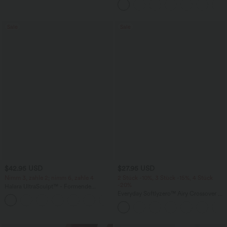
Sale
Sale
$42.95 USD
$27.95 USD
Nimm 3, zahle 2; nimm 6, zahle 4
2 Stück -10%, 3 Stück -15%, 4 Stück
-20%
Halara UltraSculpt™ - Formende
Workout-Leggings mit hohem Bund,
Everyday Softlyzero™ Airy Crossover 2-
+13
Seitentaschen, Booty-Scrunch und
in-1-Mini-Tennisrock mit Seitentaschen-
Bauchkontrolle
Lucid