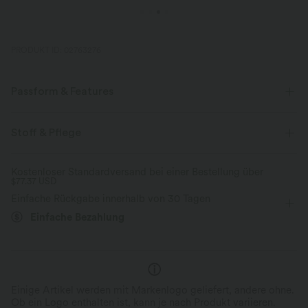
PRODUKT ID: 02763276
Passform & Features
flacher Bund
überziehen
Yoga & Pilates
Stoff & Pflege
mit hohem Bund
eng geschnitten
Hautfreundlich
Kostenloser Standardversand bei einer Bestellung über
$77.37 USD
Skinny / Hauteng
Einfache Rückgabe innerhalb von 30 Tagen
Einfache Bezahlung
Einige Artikel werden mit Markenlogo geliefert, andere ohne.
Ob ein Logo enthalten ist, kann je nach Produkt variieren.