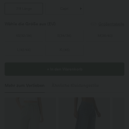
7/8 Länge
Capri
Wähle die Größe aus
(EU)
Größentabelle
XS
(
32/34
)
S
(
34/36
)
M
(
38/40
)
L
(
42/44
)
XL
(
46
)
+ In den Warenkorb
Mehr zum Verlieben
Ähnliche Kleidungsstile