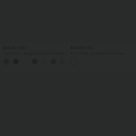
$33.95 USD
$44.95 USD
DayStretch - Baggy-Shorts mit hohem
2-in-1 Midi-Hosenrock mit hohem
Bund und Seitentaschen - 17,8 cm
Bund, Seitentaschen, Kordelzug und
+4
kontrastierendem Netz