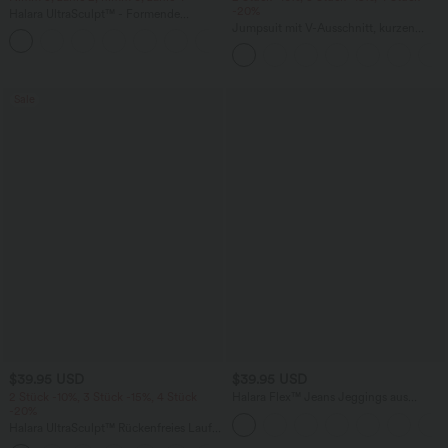
-20%
Halara UltraSculpt™ - Formende
Workout-Leggings mit hohem Bund,
Jumpsuit mit V-Ausschnitt, kurzen
+17
Seitentaschen und Bauchkontrolle
Ärmeln, plissierten Seitentaschen und
weitem Bein, fließendem Waffelmuster
Sale
$39.95 USD
$39.95 USD
2 Stück -10%, 3 Stück -15%, 4 Stück
Halara Flex™ Jeans Jeggings aus
-20%
elastischem Strick-Denim mit hohem
Bund und Gesäßtaschen
Halara UltraSculpt™ Rückenfreies Lauf-
Tanktop mit U-Ausschnitt und