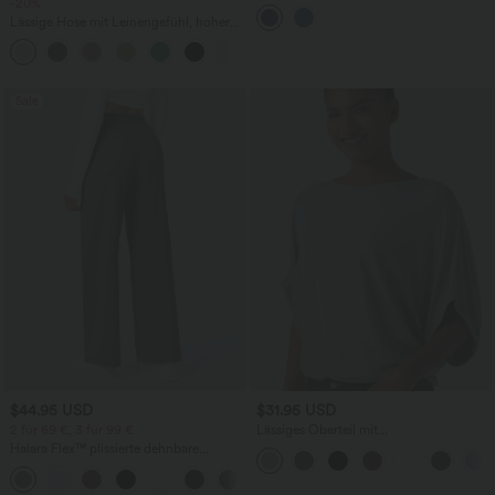
-20%
aus Denim mit mittelhohem Bund und
mehreren Taschen
Lässige Hose mit Leinengefühl, hoher
Taille, Kordelzug an der Seite und
+15
weitem Bein
Sale
$44.95 USD
$31.95 USD
2 für 69 €, 3 für 99 €
Lässiges Oberteil mit
Rundhalsausschnitt und
Halara Flex™ plissierte dehnbare
Fledermausärmeln
Stoffhose mit hohem Bund,
+23
Seitentaschen und geradem Bein