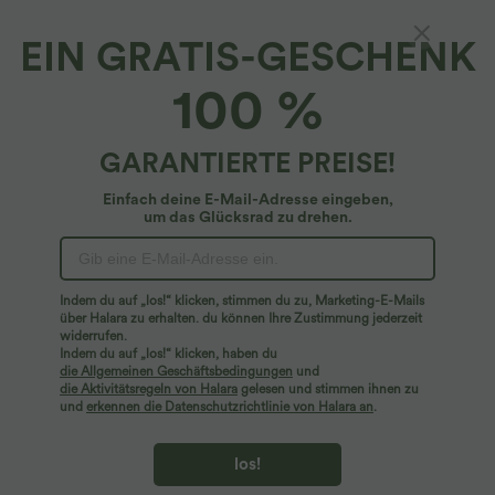
EIN GRATIS-GESCHENK
OneForm - Geraffte 7/8-Yoga-Leggings mit
100 %
hohem Bund und nahtlosem Flow
4.7
(
1213
)
GARANTIERTE PREISE!
$25.95 USD
Einfach deine E-Mail-Adresse eingeben,
um das Glücksrad zu drehen.
Indem du auf „los!“ klicken, stimmen du zu, Marketing-E-Mails
über Halara zu erhalten. du können Ihre Zustimmung jederzeit
widerrufen.
Indem du auf „los!“ klicken, haben du
die Allgemeinen Geschäftsbedingungen
und
die Aktivitätsregeln von Halara
gelesen und stimmen ihnen zu
und
erkennen die Datenschutzrichtlinie von Halara an
.
los!