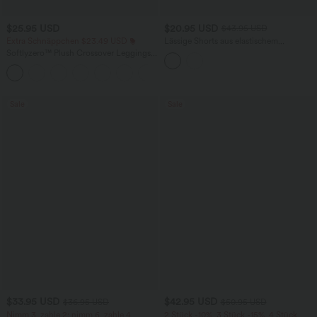
$25.95 USD
$20.95 USD
$43.95 USD
Extra Schnäppchen $23.49 USD
Lässige Shorts aus elastischem
Kunstleder mit hohem Bund und
Softlyzero™ Plush Crossover Leggings
Seitentaschen
mit Taschen
+16
Sale
Sale
$33.95 USD
$42.95 USD
$36.95 USD
$50.95 USD
Nimm 3, zahle 2; nimm 6, zahle 4
2 Stück -10%, 3 Stück -15%, 4 Stück