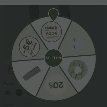
Farbe
Forest Night
Länge
7/8 Länge