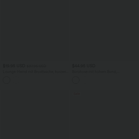
$19.95 USD
$44.95 USD
$37.95 USD
Lounge-Hemd mit Brusttasche, kurzen
Bürohose mit hohem Bund,
Ärmeln und Streifen
Seitentaschen, dekorativen Knöpfen,
Streifen und weitem Bein
Sale