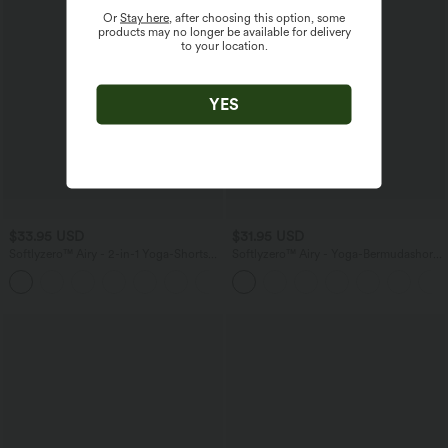
Or
Stay here
, after choosing this option, some
products may no longer be available for delivery
to your location.
YES
$33.95 USD
$31.95 USD
Softlyzero™ Airy - 2-in-1 Yoga-Shorts
Softlyzero™ Airy - Yoga-Bermudashorts
mit superhohem Bund, mehreren
mit hohem Bund, mehreren Taschen
+10
Taschen und InstantCool - 22,9 cm
und InstantCool