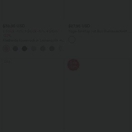
$39.95 USD
$27.95 USD
2 Stück -10%, 3 Stück -15%, 4 Stück
Yoga-Tanktop mit Rundhalsausschnitt,
-20%
Rüschen und InstantCool
Fließende hosenrock in Leinenoptik mit
mittelhohem Bund, Seitentaschen und
+1
weitem Bein
Sale
Sale
-52%