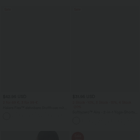
Sale
Sale
$42.95 USD
$31.95 USD
2 für 69 €, 3 für 99 €
2 Stück -10%, 3 Stück -15%, 4 Stück
-20%
Halara Flex™ dehnbare Stoffhose mit
hohem Bund, Waffelmuster,
Softlyzero™ Airy - 2-in-1 Yoga-Shorts
+20
Seitentaschen und weitem Bein
mit superhohem Bund, mehreren
Taschen und InstantCool - 17,78 cm
Sale