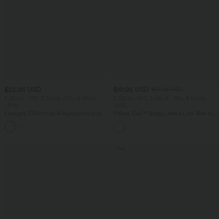
$22.95 USD
$61.95 USD
$64.95 USD
2 Stück -10%, 3 Stück -15%, 4 Stück
2 Stück -10%, 3 Stück -15%, 4 Stück
-20%
-20%
Lässiges T-Shirt mit V-Ausschnitt und
Halara Flex™ Baggy Jeans Low Rise mit
kurzen Ärmeln
Knopf und Reißverschluss, mehreren
+9
Taschen, weitem Bein
Sale