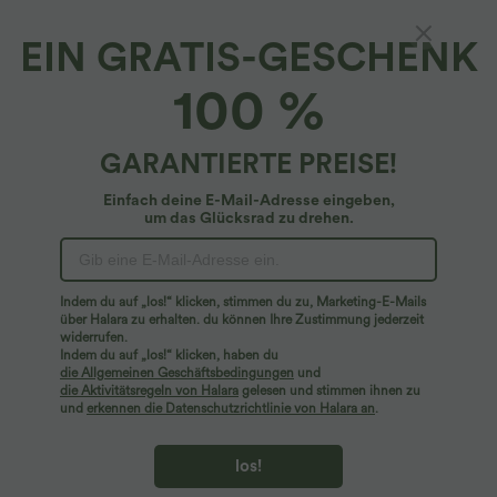
EIN GRATIS-GESCHENK
100 %
GARANTIERTE PREISE!
Einfach deine E-Mail-Adresse eingeben,
um das Glücksrad zu drehen.
Hoppla!
Wir können die von Ihnen gesuchte Seite nicht
Indem du auf „los!“ klicken, stimmen du zu, Marketing-E-Mails
finden.
über Halara zu erhalten. du können Ihre Zustimmung jederzeit
widerrufen.
Indem du auf „los!“ klicken, haben du
Mehr einkaufen
die Allgemeinen Geschäftsbedingungen
und
die Aktivitätsregeln von Halara
gelesen und stimmen ihnen zu
und
erkennen die Datenschutzrichtlinie von Halara an
.
los!