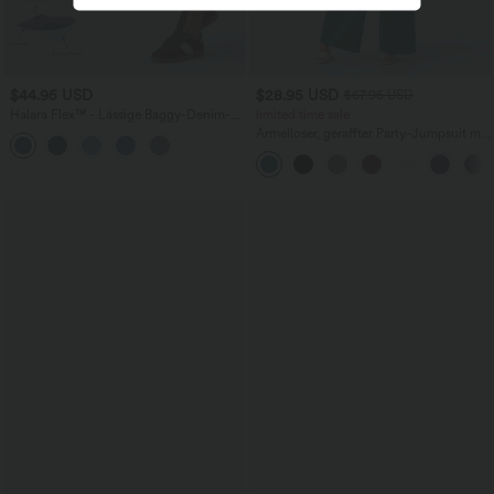
$44.95 USD
$28.95 USD
$67.95 USD
Halara Flex™ - Lässige Baggy-Denim-
limited time sale
Shorts mit hohem Crossover-Bund und
Ärmelloser, geraffter Party-Jumpsuit mit
mehreren Taschen
V-Ausschnitt, Seitentaschen und
unsichtbarem Reißverschluss - pipi-
praktisch