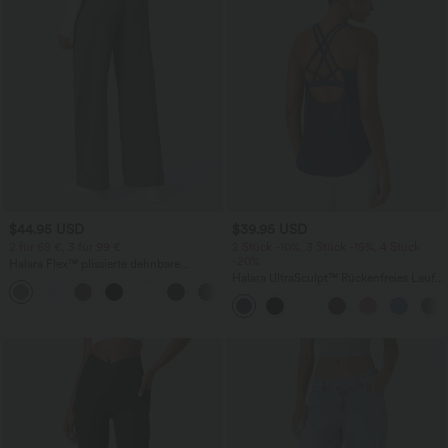
$44.95 USD
$39.95 USD
2 für 69 €, 3 für 99 €
2 Stück -10%, 3 Stück -15%, 4 Stück
-20%
Halara Flex™ plissierte dehnbare
Stoffhose mit hohem Bund,
Halara UltraSculpt™ Rückenfreies Lauf-
+23
Seitentaschen und geradem Bein
Tanktop mit U-Ausschnitt und
überkreuztem, abgerundetem Saum