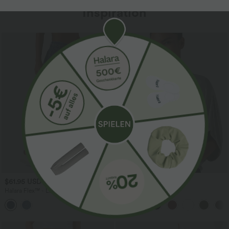
Inspiration
$61.95 USD
$31.95 USD
$67.95 USD
Halara Flex™ - Lässige Ballon-Joggers
Lässiges Oberteil mit
aus Denim mit mittelhohem Bund und
Rundhalsausschnitt und
mehreren Taschen
Fledermausärmeln