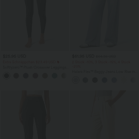
$25.95 USD
$61.95 USD
$64.95 USD
Extra Schnäppchen $23.49 USD
2 Stück -10%, 3 Stück -15%, 4 Stück
-20%
Softlyzero™ Plush Crossover Leggings
mit Taschen
Halara Flex™ Baggy Jeans Low Rise mit
+16
Knopf und Reißverschluss, mehreren
Taschen, weitem Bein