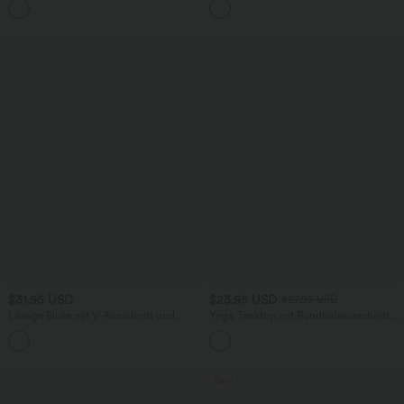
abgerundetem Saum
knitterfrei
$31.95 USD
$23.95 USD
$27.95 USD
Lässige Bluse mit V-Ausschnitt und
Yoga-Tanktop mit Rundhalsausschnitt,
kurzen Puffärmeln
Rüschen und InstantCool
Sale