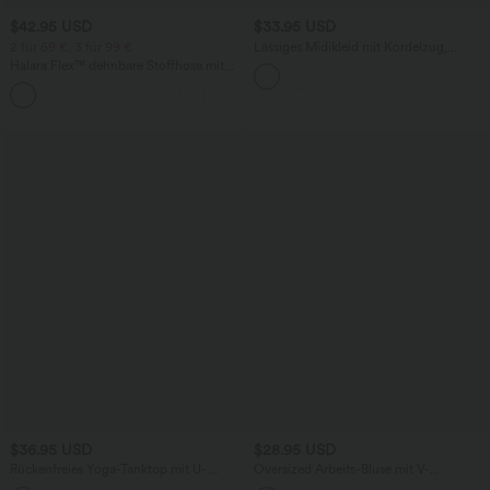
$42.95 USD
$33.95 USD
2 für 69 €, 3 für 99 €
Lässiges Midikleid mit Kordelzug,
Schlitz und geschwungenem Saum
Halara Flex™ dehnbare Stoffhose mit
hohem Bund, Waffelmuster,
+20
Seitentaschen und weitem Bein
$36.95 USD
$28.95 USD
Rückenfreies Yoga-Tanktop mit U-
Oversized Arbeits-Bluse mit V-
Ausschnitt, überkreuzten Trägern und
Ausschnitt und kurzen Ärmeln -