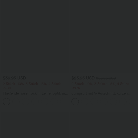
$39.95 USD
$23.95 USD
$50.95 USD
2 Stück -10%, 3 Stück -15%, 4 Stück
2 Stück -10%, 3 Stück -15%, 4 Stück
-20%
-20%
Fließende hosenrock in Leinenoptik mit
Jumpsuit mit V-Ausschnitt, kurzen
mittelhohem Bund, Seitentaschen und
Ärmeln, plissierten Seitentaschen und
+1
weitem Bein
weitem Bein, fließendem Waffelmuster