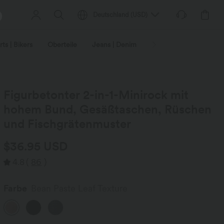
Deutschland
(
USD
)
ts | Bikers
Oberteile
Jeans | Denim
Leggings
Plus-Size
Figurbetonter 2-in-1-Minirock mit
hohem Bund, Gesäßtaschen, Rüschen
und Fischgrätenmuster
$36.95 USD
4.8
(
86
)
Farbe
Bean Paste Leaf Texture