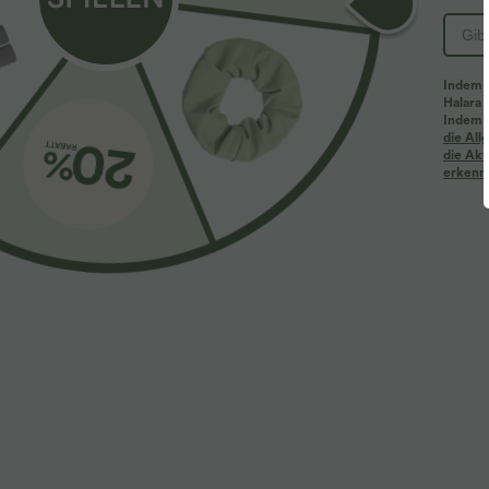
Indem d
Halara 
Indem d
Mehr zum Verlieben
Ähnliche Kleidungsstile
die Al
die Akt
erkenne
$39.95 USD
$61.95 USD
$67.95 USD
2 Stück -10%, 3 Stück -15%, 4
Halara Flex™ - Lässige
2