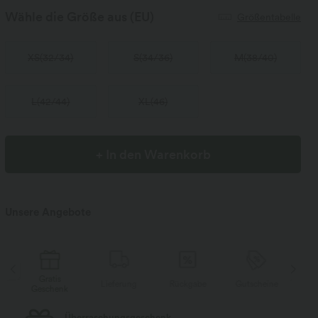
Wähle die Größe aus
(EU)
Größentabelle
XS
(
32/34
)
S
(
34/36
)
M
(
38/40
)
L
(
42/44
)
XL
(
46
)
+ In den Warenkorb
Unsere Angebote
Gratis
Lieferung
Rückgabe
Gutscheine
Li
Geschenk
Kostenloser Standard-Versand