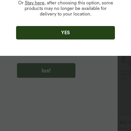
Or
Stay here
, after choosing this option, some
products may no longer be available for
delivery to your location.
u auf „los!“ klicken, stimmen du zu, Marketing-E-Mails über
zu erhalten. du können Ihre Zustimmung jederzeit widerrufen.
YES
u auf „los!“ klicken, haben du
lgemeinen Geschäftsbedingungen
und
ivitätsregeln von Halara
gelesen und stimmen ihnen zu und
n die Datenschutzrichtlinie von Halara an
.
los!
$44.95 USD
$31.95 USD
$42.
 für 69 €, 3 für 99 €
Lässiges Oberteil mit
2 für 