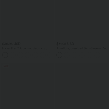
$36.95 USD
$31.95 USD
Halara Flex™ Arbeitsleggings aus
Ärmellose, oversized Büro-Bluse mit V-
elastischem Strick-Denim mit hohem
Ausschnitt - knitterfrei
+1
Bund und mehreren Taschen
Sale