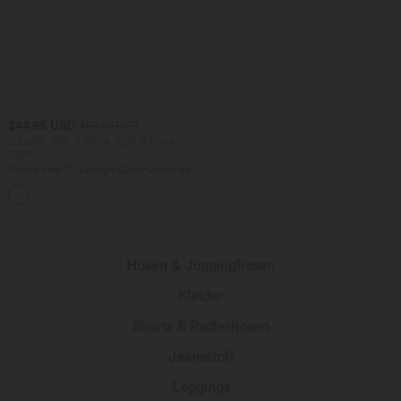
$44.95 USD
$50.95 USD
2 Stück -10%, 3 Stück -15%, 4 Stück
-20%
Halara Flex™ - Lässige Capri-Jeans mit
hohem Bund, mehreren Taschen und
geschlitztem Saum - slim
Hosen & Jogginghosen
Kleider
Shorts & Radlerhosen
Jeansstoff
Leggings