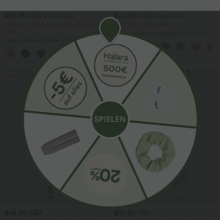
$38.95 USD
$44.95 USD
$42.95 USD
$48.95 USD
2 Stück -10%, 3 Stück -15%, 4 Stück
2 für 69 €, 3 für 99 €
-20%
Schlaghose mit mittlerem Bund und
Capri-Hose mit hohem Bund und
seitlichen Reißverschlusstaschen
Seitentaschen - leinenähnliches Material
+7
Sale
$48.95 USD
$33.95 USD