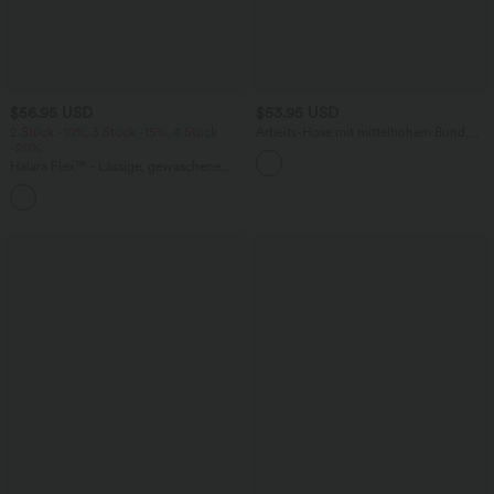
$56.95 USD
$53.95 USD
2 Stück -10%, 3 Stück -15%, 4 Stück
Arbeits-Hose mit mittelhohem Bund,
-20%
Seitentaschen und Barrel-Leg
Halara Flex™ - Lässige, gewaschene
Baggy-Jeans aus drapiertem Lyocell mit
mittelhohem Bund, mehreren Taschen
und weitem Bein