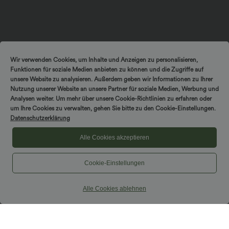
Wir verwenden Cookies, um Inhalte und Anzeigen zu personalisieren,
Funktionen für soziale Medien anbieten zu können und die Zugriffe auf
unsere Website zu analysieren. Außerdem geben wir Informationen zu Ihrer
Nutzung unserer Website an unsere Partner für soziale Medien, Werbung und
Analysen weiter. Um mehr über unsere Cookie-Richtlinien zu erfahren oder
um Ihre Cookies zu verwalten, gehen Sie bitte zu den Cookie-Einstellungen.
Datenschutzerklärung
Alle Cookies akzeptieren
Cookie-Einstellungen
Alle Cookies ablehnen