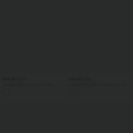
$44.95 USD
$44.95 USD
Lässiges Top mit kurzen Ärmeln,
Figurbetontes Midi-Freizeitkleid mit
integriertem BH, One-Shoulder-Design,
Schlitz, rückenfreiem Korsett mit
Polka-Dots und abgerundetem Saum
quadratischem Ausschnitt und Rüschen
Sale