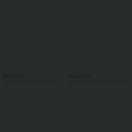
$72.95 USD
$42.95 USD
Fließendes Midi-Arbeitskleid mit
Hoch taillierter, fließender 2-in-1-Midi-
Seitentaschen, Fledermausärmeln und
Tanzrock mit Seitentasche
Bauchkontrolle