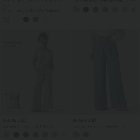
2 Stück -10%, 3 Stück -15%, 4 Stück
Gerippter Maxi-Freizeitrock in A-Linie
-20%
mit hohem Bund und Schlitzsaum
Ärmelloses, gerafftes Midikleid mit
eckigem Ausschnitt, integriertem BH
und überkreuztem Rückendesign
$56.95 USD
$64.95 USD
Lässiger Jumpsuit mit U-Boot-
Lässige Jeans mit hohem Bund
Ausschnitt, Seitentaschen, kurzen
mehreren Taschen und weitem Bein
Ärmeln und Kordelzug - Easy Peezy
Edition