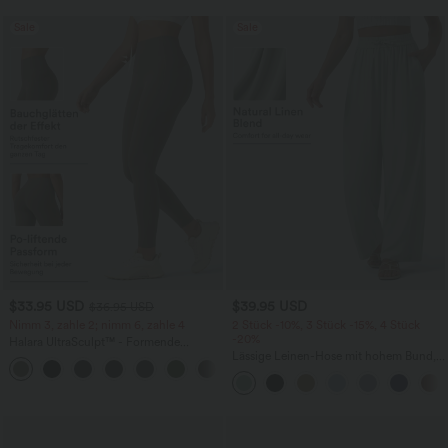
Sale
Sale
$33.95 USD
$39.95 USD
$36.95 USD
Nimm 3, zahle 2; nimm 6, zahle 4
2 Stück -10%, 3 Stück -15%, 4 Stück
-20%
Halara UltraSculpt™ - Formende
Workout-Leggings mit hohem Bund,
Lässige Leinen-Hose mit hohem Bund,
+17
Seitentaschen und Bauchkontrolle
Kordelzug, weitem Bein und Taschen