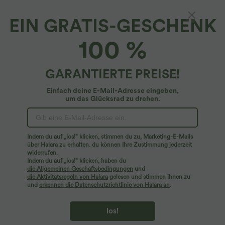
EIN GRATIS-GESCHENK
100 %
$22.95 USD
$42.95 USD
2 Stück -10%, 3 Stück -15%, 4 Stück
Nimm 3, zahle 2; nimm 6, zahle 4
-20%
Halara UltraSculpt™ - Formende
Lässiges T-Shirt mit V-Ausschnitt und
Workout-Leggings mit hohem Bund,
GARANTIERTE PREISE!
kurzen Ärmeln
Seitentaschen, Booty-Scrunch und
+9
Bauchkontrolle
Einfach deine E-Mail-Adresse eingeben,
um das Glücksrad zu drehen.
Sale
Sale
Indem du auf „los!“ klicken, stimmen du zu, Marketing-E-Mails
über Halara zu erhalten. du können Ihre Zustimmung jederzeit
widerrufen.
Indem du auf „los!“ klicken, haben du
die Allgemeinen Geschäftsbedingungen
und
die Aktivitätsregeln von Halara
gelesen und stimmen ihnen zu
und
erkennen die Datenschutzrichtlinie von Halara an
.
los!