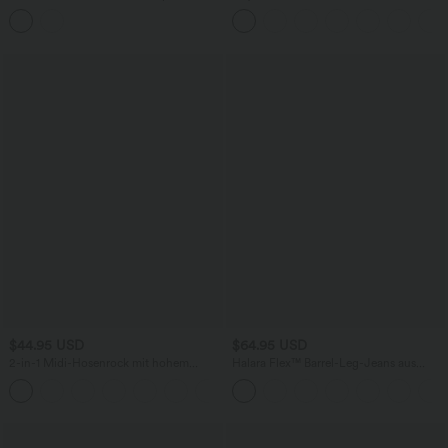
Seitentaschen - schnelltrocknend, Easy
Bund, Seitentaschen und weitem Bein
Peezy Edition
$44.95 USD
$64.95 USD
2-in-1 Midi-Hosenrock mit hohem
Halara Flex™ Barrel-Leg-Jeans aus
Bund, Seitentaschen, Kordelzug und
elastischem Strick-Denim mit niedrigem
+15
kontrastierendem Netz
Bund, Knopf, Reißverschluss und
mehreren Taschen