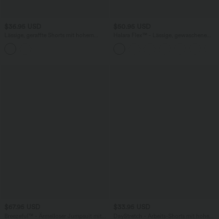
$36.95 USD
$50.95 USD
Lässige, geraffte Shorts mit hohem
Halara Flex™ - Lässige, gewaschene
Bund, mehreren Taschen und Poka-Dots
Bermuda-Shorts aus elastischem Strick-
- 7,6 cm
Denim mit hohem Bund, mehreren
Taschen und Rollsaum
$67.95 USD
$33.95 USD
Breezeful™ - Ärmelloser Jumpsuit mit
DayStretch - Arbeits-Shorts mit hohem