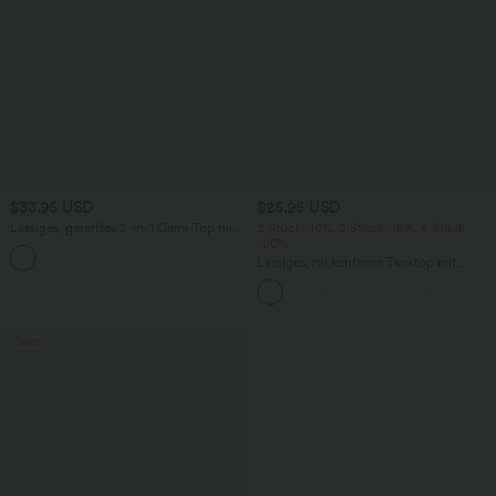
$33.95 USD
$25.95 USD
Lässiges, gerafftes 2-in-1 Cami-Top mit
2 Stück -10%, 3 Stück -15%, 4 Stück
verstellbaren Trägern und integriertem
-20%
BH
Lässiges, rückenfreies Tanktop mit
verstellbaren Trägern, gedrehtem
Rückendesign und Schnalle
Sale