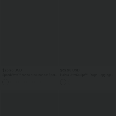
$25.95 USD
$39.95 USD
SpeedWave™ schnelltrocknender​​ Sport-
Halara UltraSculpt™ - Yoga-Leggings
BH mit leichtem Support
mit hohem Bund, Bundtasche,
Bauchkontrolle und seitlichen Streifen