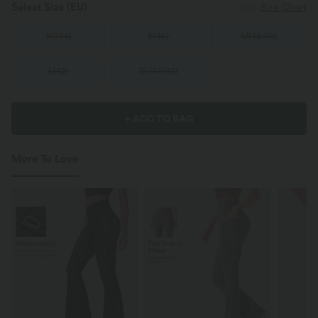
Select Size
(EU)
Size Chart
XS
(
34
)
S
(
36
)
M
(
38/40
)
L
(
42
)
XL
(
44/46
)
+ ADD TO BAG
More To Love