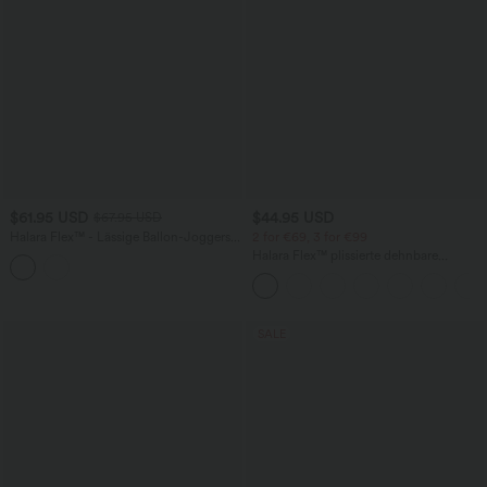
$61.95 USD
$44.95 USD
$67.95 USD
Halara Flex™ - Lässige Ballon-Joggers
2 for €69, 3 for €99
aus Denim mit mittelhohem Bund und
Halara Flex™ plissierte dehnbare
mehreren Taschen
Stoffhose mit hohem Bund,
Seitentaschen und geradem Bein
SALE