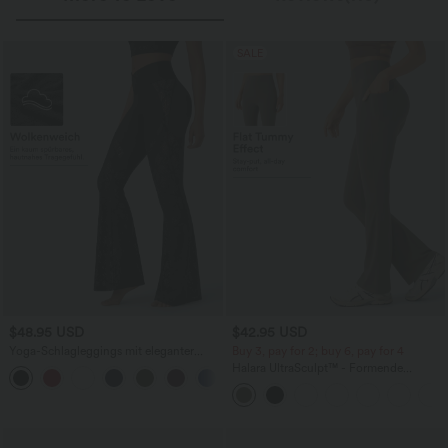
SALE
$48.95 USD
$42.95 USD
Yoga-Schlagleggings mit eleganter
Buy 3, pay for 2; buy 6, pay for 4
Spitze, hohem Crossover-Bund und
Halara UltraSculpt™ - Formende
Gesäßtasche
Bootcut-Yoga-Leggings mit hohem
Bund, Seitentaschen und
Bauchkontrolle