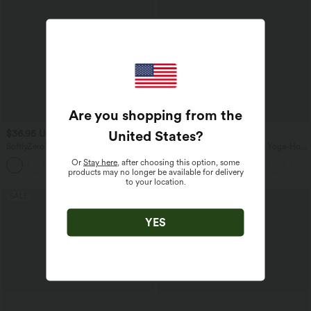
Are you shopping from the
United States
?
$36.95 USD
$59.95 USD
SoftlyZero™ - 7/8-Yoga-Leggings mit
Halara UltraSculpt™ - Baggy Yoga-Hose
hohem Bund, Seitentaschen und Cut-
mit hohem Bund, Seitentaschen,
Or
Stay here
, after choosing this option, some
Out-Design - UPF50+
Bauchkontrolle, Streifen und Farbblock
products may no longer be available for delivery
to your location.
SALE
YES