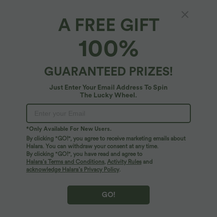
A FREE GIFT
SoftlyZero™ Airy*
100%
SoftlyZero™ Airy - Yoga-Sport-BH mit
niedrigem Support, InstantCool und
kontrastierendem Mesh - A-D Cups, UPF50+
4.6
(
116
)
GUARANTEED PRIZES!
$25.95 USD
Just Enter Your Email Address To Spin
The Lucky Wheel.
*Only Available For New Users.
By clicking "GO!", you agree to receive marketing emails about
Halara. You can withdraw your consent at any time.
By clicking "GO!", you have read and agree to
Halara’s Terms and Conditions
,
Activity Rules
and
acknowledge Halara’s Privacy Policy
.
GO!