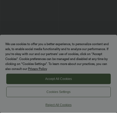
$31.95 USD
$42.95 USD
Lässiges Oberteil mit
2 for €69, 3 for €99
We use cookies to offer you a better experience, to personalize content and
Rundhalsausschnitt und
Halara Flex™ dehnbare Stoffhose mit
+1
Fledermausärmeln
hohem Bund, Waffelmuster,
ads, to enable social media functionality and to analyze our performance. If
Seitentaschen und weitem Bein
you're okay with our and our partners’ use of cookies, click on “Accept
Cookies”. Cookie preferences can be managed and disabled at any time by
clicking on “Cookies Settings”. To learn more about our practices, you can
SALE
also consult our
Privacy Policy
Accept All Cookies
Cookies Settings
Reject All Cookies