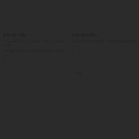
$39.95 USD
$36.95 USD
2 pieces -10%, 3 pieces -15%, 4 pieces
Halara Ultrasculpt™ - Laufleggings mit
-20%
hohem Crossover-Bund, Seitentaschen
und Bauchkontrolle
Lässige Hose mit Leinengefühl, hoher
Taille, Kordelzug an der Seite und
+15
weitem Bein
SALE