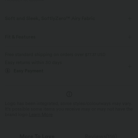
PRODUCT ID: 02801174
Soft and Sleek, SoftlyZero™ Airy Fabric
Feel like you're floating on air with our super-soft fabric that's cool to
touch.
Fit & Features
Four-way stretch
Breathable
Form-Fitting
Built-in Bra
Crisscross Back
V-Neck
Free standard shipping on orders over
$77.37 USD
Easy returns within 30 days
Breathable Mesh
Backless
Pull-on
Yoga & Pilates
Feels cool to the touch
Soft and sleek
Easy Payment
Below the Chest
Sleeveless
High Stretch
Moisture-wicking
Four-Way Stretch
Logo has been integrated, some styles/colourways may vary.
It's possible some items you receive may or may not have the
brand logo.
Learn More
More To Love
Reviews(116)