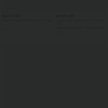
$22.95 USD
$34.95 USD
OneForm Seamless Flow - 2-in-1 Yoga-
1 piece -20%, 2 pieces -30%, 3 pieces
Sport-BH mit leichtem Support und
-40%
Farbblock
Halara UltraSculpt™ - Yoga-Sport-BH
mit mittlerem Support, U-Ausschnitt,
Farbblock und gedrehtem Design