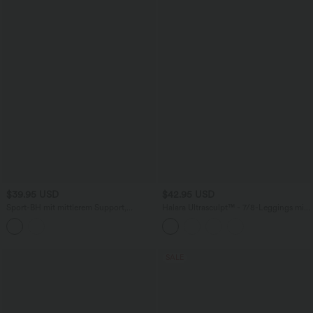
$39.95 USD
$42.95 USD
Sport-BH mit mittlerem Support,
Halara Ultrasculpt™ - 7/8-Leggings mit
verstellbarer Schnalle, atmungsaktivem
hohem Bund, Bauchkontrolle und
Mesh und InstantCool -
Streifen
schnelltrocknend, UPF50+
SALE