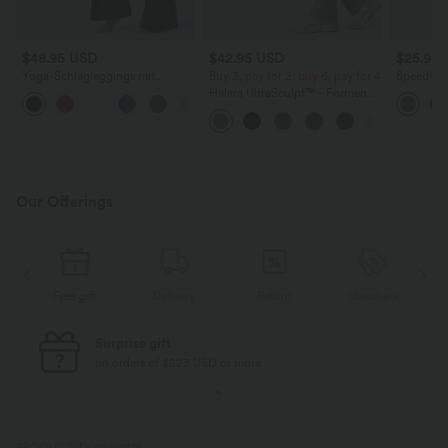
$48.95 USD
$42.95 USD
$25.95
Yoga-Schlagleggings mit
Buy 3, pay for 2; buy 6, pay for 4
SpeedWa
eleganter Spitze, hohem
schnelltr
Halara UltraSculpt™ - Formende
Crossover-Bund und
mit leich
Bootcut-Yoga-Leggings mit
Gesäßtasche
hohem Bund, Seitentaschen und
Bauchkontrolle
Our Offerings
Free gift
Delivery
Return
Vouchers
Surprise gift
on orders of $223 USD or more