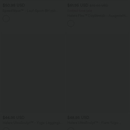
$50.95 USD
$61.95 USD
$72.95 USD
SpeedWave™ - Lauf-Sport-BH mit
limited time sale
mittlerem Support, Reißverschluss und
Halara Flex™ DayStretch - Ausgestellte
verstellbarer Schnalle - A-C Cups, Push-
Arbeits-Hose mit hohem Bund und
Up, schnelltrocknend
Seitentaschen
$44.95 USD
$48.95 USD
Halara UltraSculpt™ - Yoga-Leggings
Halara UltraSculpt™ - Flare-Yoga-
mit hohem Bund, Seitentaschen,
Leggings mit hohem Bund,