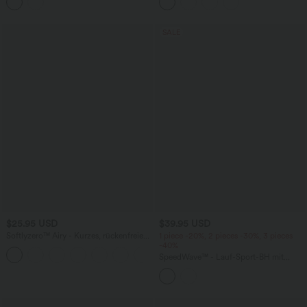
Bauchkontrolle und Farbblock-Design
Seitentaschen und Bauchkontrolle
SALE
$25.95 USD
$39.95 USD
Softlyzero™ Airy - Kurzes, rückenfreies
1 piece -20%, 2 pieces -30%, 3 pieces
Yoga-Tanktop mit quadratischem
-40%
+12
Ausschnitt, überkreuzten Trägern und
SpeedWave™ - Lauf-Sport-BH mit
Cool Touch - A-C Cups, UPF50+
mittlerem Support, eingenähten Pads
und Reißverschluss - schnelltrocknend