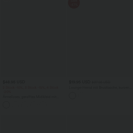
Sale
-47%
$48.95 USD
$19.95 USD
$37.95 USD
2 Stück -10%, 3 Stück -15%, 4 Stück
Lounge-Hemd mit Brusttasche, kurzen
-20%
Ärmeln und Streifen
Ärmelloses, gerafftes Midikleid mit
eckigem Ausschnitt, integriertem BH
und überkreuztem Rückendesign