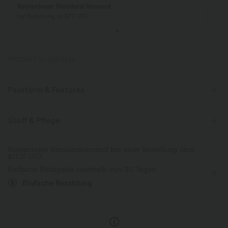
Kostenloser Standard-Versand
bei Bestellung ab $77 USD
PRODUKT ID: 02873235
Passform & Features
Innenshorts
flacher Bund
abgerundeter Saum
Stoff & Pflege
atmungsaktives Mesh
Kordelzug
Laufen
12,5 cm
Kostenloser Standardversand bei einer Bestellung über
$77.37 USD
mit mittlerem Bund
Track / Workout
Einfache Rückgabe innerhalb von 30 Tagen
Einfache Bezahlung