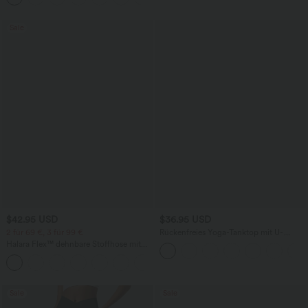
Sale
$42.95 USD
$36.95 USD
2 für 69 €, 3 für 99 €
Rückenfreies Yoga-Tanktop mit U-
Ausschnitt, überkreuzten Trägern und
Halara Flex™ dehnbare Stoffhose mit
abgerundetem Saum
hohem Bund, Waffelmuster,
+20
Seitentaschen und weitem Bein
Sale
Sale