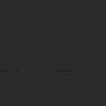
Sale
$33.95 USD
$52.95 USD
$61.95 USD
Nimm 3, zahle 2; nimm 6, zahle 4
limited time sale
Halara UltraSculpt™ - Yoga-Sport-BH
Lässiger, rückenfreier Jumpsuit mit
mit leichtem Support und geformten
Seitentaschen
Körbchen - Push-Up
Sale