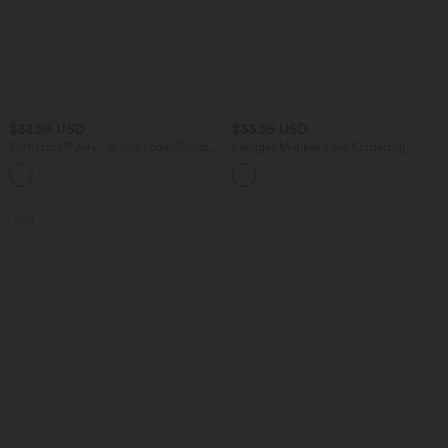
$33.95 USD
$33.95 USD
Softlyzero™ Airy - 2-in-1 Yoga-Shorts
Lässiges Midikleid mit Kordelzug,
mit superhohem Bund, mehreren
Schlitz und geschwungenem Saum
+10
Taschen und InstantCool - 22,9 cm
Sale