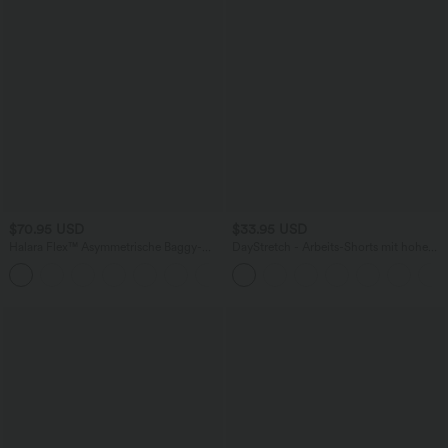
$70.95 USD
$33.95 USD
Halara Flex™ Asymmetrische Baggy-
DayStretch - Arbeits-Shorts mit hohem
Jeans mit hohem Bund und Taschen​
Bund, Seitentaschen und weitem Bein