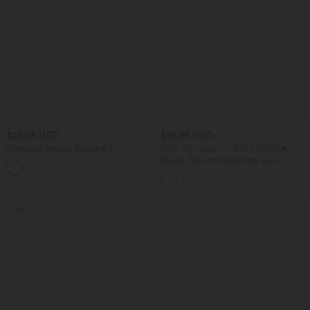
$28.95 USD
$25.95 USD
Oversized Arbeits-Bluse mit V-
Extra Schnäppchen $23.49 USD
Ausschnitt und kurzen Ärmeln -
Blusen-Top mit Neckholder und
+1
knitterfrei
Schlüssellochausschnitt, plissiert,
ärmellos, abgerundeter Saum
Sale