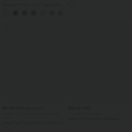
Fledermausärmeln
Softlyzero™ Airy - 2-in-1 Yoga-Shorts
mit superhohem Bund, mehreren
+23
Taschen und InstantCool - 17,78 cm
Sale
Sale
$61.95 USD
$44.95 USD
$64.95 USD
2 Stück -10%, 3 Stück -15%, 4 Stück
2 für 69 €, 3 für 99 €
-20%
Halara Flex™ plissierte dehnbare
Halara Flex™ Baggy Jeans Low Rise mit
Stoffhose mit hohem Bund,
Knopf und Reißverschluss, mehreren
Seitentaschen und geradem Bein
+5
Taschen, weitem Bein