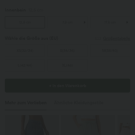
Innenbein
12,5 cm
12,5 cm
7,5 cm
17.5 cm
Wähle die Größe aus
(EU)
Größentabelle
XS
(
32/34
)
S
(
34/36
)
M
(
38/40
)
L
(
42/44
)
XL
(
46
)
+ In den Warenkorb
Mehr zum Verlieben
Ähnliche Kleidungsstile