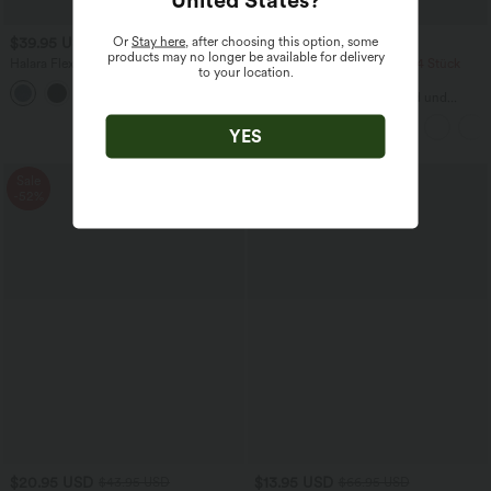
Or
Stay here
, after choosing this option, some
$39.95 USD
$38.95 USD
$42.95 USD
products may no longer be available for delivery
Halara Flex™ Jeans Jeggings aus
2 Stück -10%, 3 Stück -15%, 4 Stück
to your location.
elastischem Strick-Denim mit hohem
-20%
Bund und Gesäßtaschen
Capri-Hose mit hohem Bund und
Seitentaschen - leinenähnliches Material
YES
Sale
Sale
-52%
-79%
$20.95 USD
$13.95 USD
$43.95 USD
$66.95 USD