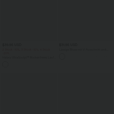
$39.95 USD
$31.95 USD
2 Stück -10%, 3 Stück -15%, 4 Stück
Lässige Bluse mit V-Ausschnitt und
-20%
kurzen Puffärmeln
Halara UltraSculpt™ Rückenfreies Lauf-
Tanktop mit U-Ausschnitt und
+11
überkreuztem, abgerundetem Saum