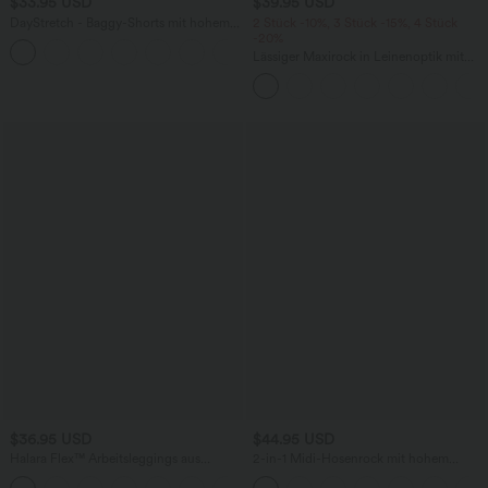
$33.95 USD
$39.95 USD
DayStretch - Baggy-Shorts mit hohem
2 Stück -10%, 3 Stück -15%, 4 Stück
Bund und Seitentaschen - 17,8 cm
-20%
+4
Lässiger Maxirock in Leinenoptik mit
hohem Bund und Kordelzug
$36.95 USD
$44.95 USD
Halara Flex™ Arbeitsleggings aus
2-in-1 Midi-Hosenrock mit hohem
elastischem Strick-Denim mit hohem
Bund, Seitentaschen, Kordelzug und