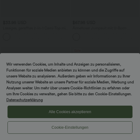
$33.95 USD
$67.95 USD
Lässiges, gerafftes 2-in-1 Cami-Top mit
Ärmelloser Jumpsuit mit U-Boot-
verstellbaren Trägern und integriertem
Ausschnitt, Seitentaschen, seitlichen
BH
Bindebändern, Streifen und InstantCool
- Easy Peezy Edition
Sale
Wir verwenden Cookies, um Inhalte und Anzeigen zu personalisieren,
Funktionen für soziale Medien anbieten zu können und die Zugriffe auf
unsere Website zu analysieren. Außerdem geben wir Informationen zu Ihrer
Nutzung unserer Website an unsere Partner für soziale Medien, Werbung und
Analysen weiter. Um mehr über unsere Cookie-Richtlinien zu erfahren oder
DREH & GEWINNE!
um Ihre Cookies zu verwalten, gehen Sie bitte zu den Cookie-Einstellungen.
Datenschutzerklärung
Alle Cookies akzeptieren
Cookie-Einstellungen
$64.95 USD
$42.95 USD