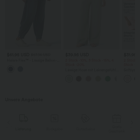
$61.95 USD
$39.95 USD
$31.95 
$67.95 USD
Halara Flex™ - Lässige Ballon-
2 Stück -10%, 3 Stück -15%, 4
2 Stück -
Joggers aus Denim mit
Stück -20%
Stück -2
mittelhohem Bund und
Lässige Hose mit Leinengefühl,
Softlyzer
mehreren Taschen
hoher Taille, Kordelzug an der
Shorts m
Seite und weitem Bein
mehreren
InstantCo
Unsere Angebote
Gratis
Lieferung
Rückgabe
Gutscheine
k
Geschenk