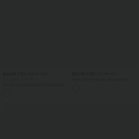
$44.95 USD
$65.95 USD
$48.95 USD
$70.95 USD
2 für 69 €, 3 für 99 €
Halara Flex™ lässige, verwaschene
Baggy Jeans aus elastischem Strick-
Schmal zulaufende Golfhose aus Krepp
Denim mit niedrigem Bund, Knopf,
mit hohem Bund und Seitentaschen
Reißverschluss, mehreren Taschen und
weitem Bein
Sale