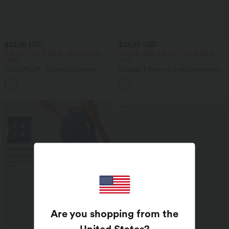
$33.95 USD
$22.95 USD
2 Stück -10%, 3 Stück -15%, 4 Stück
2 Stück -10%, 3 Stück -15%, 4 Stück
-20%
-20%
Halara Flex™ - Schmal zulaufende
Lässiges T-Shirt mit V-Ausschnitt und
Bürohose mit hohem Bund,
kurzen Ärmeln
+8
Seitentaschen und Waffelstoff
Sale
Are you shopping from the
United States
?