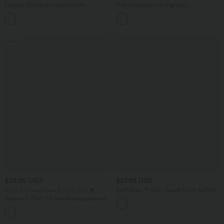
Lässige Shorts aus elastischem
Trainingsjacke mit Kapuze,
Kunstleder mit hohem Bund und
Seitentaschen, langen Ärmeln und
Seitentaschen
Rüschensaum - UPF40+
Sale
$25.95 USD
$27.95 USD
Extra Schnäppchen $20.13 USD
SoftlyZero™ Airy - Super hoch taillierte
2-in-1-Yoga-Shorts mit Gesäßtasche
Arbeits-T-Shirt mit Rundhalsausschnitt
und Seitentasche-längere Länge
und kurzen Fledermausärmeln
+1