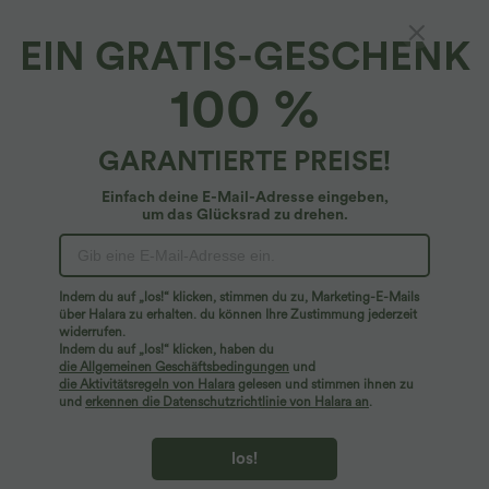
EIN GRATIS-GESCHENK
Fließende 2-in-1-Laufshorts aus
100 %
kontrastierendem Netzstoff mit mittelhohem
Bund und Kordelzug, 12,7 cm
4.7
(
362
)
GARANTIERTE PREISE!
$36.95 USD
Einfach deine E-Mail-Adresse eingeben,
um das Glücksrad zu drehen.
Indem du auf „los!“ klicken, stimmen du zu, Marketing-E-Mails
über Halara zu erhalten. du können Ihre Zustimmung jederzeit
widerrufen.
Indem du auf „los!“ klicken, haben du
die Allgemeinen Geschäftsbedingungen
und
die Aktivitätsregeln von Halara
gelesen und stimmen ihnen zu
und
erkennen die Datenschutzrichtlinie von Halara an
.
los!