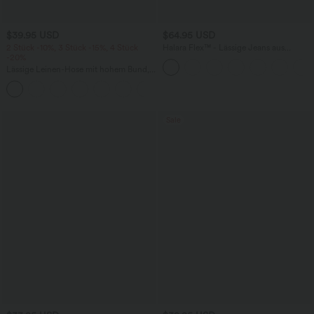
$39.95 USD
$64.95 USD
2 Stück -10%, 3 Stück -15%, 4 Stück
Halara Flex™ - Lässige Jeans aus
-20%
elastischem Strick-Denim mit hohem
Bund, mehreren Taschen,
Lässige Leinen-Hose mit hohem Bund,
Knopfverschluss und geradem Bein
Kordelzug, weitem Bein und Taschen
+5
Sale