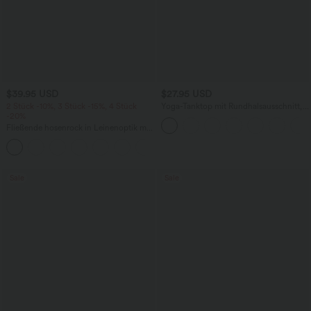
$39.95 USD
$27.95 USD
2 Stück -10%, 3 Stück -15%, 4 Stück
Yoga-Tanktop mit Rundhalsausschnitt,
-20%
Rüschen und InstantCool
Fließende hosenrock in Leinenoptik mit
mittelhohem Bund, Seitentaschen und
+1
weitem Bein
Sale
Sale