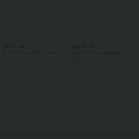
$31.95 USD
$44.95 USD
Ärmellose, oversized Büro-Bluse mit V-
Halara Flex™ - Lässige Baggy-Denim-
Ausschnitt - knitterfrei
Shorts mit hohem Crossover-Bund und
mehreren Taschen