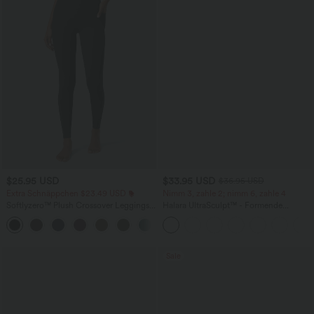
$25.95 USD
$33.95 USD
$36.95 USD
Extra Schnäppchen $23.49 USD
Nimm 3, zahle 2; nimm 6, zahle 4
Softlyzero™ Plush Crossover Leggings
Halara UltraSculpt™ - Formende
mit Taschen
Workout-Leggings mit hohem Bund,
+16
Seitentaschen und Bauchkontrolle
Sale