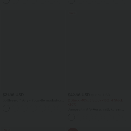
+1
Bund und mehreren Taschen
kontrastierendem Netz
Sale
$31.95 USD
$42.95 USD
$50.95 USD
Softlyzero™ Airy - Yoga-Bermudashorts
2 Stück -10%, 3 Stück -15%, 4 Stück
mit hohem Bund, mehreren Taschen
-20%
+16
und InstantCool
Jumpsuit mit V-Ausschnitt, kurzen
Ärmeln, plissierten Seitentaschen und
weitem Bein, fließendem Waffelmuster
Sale