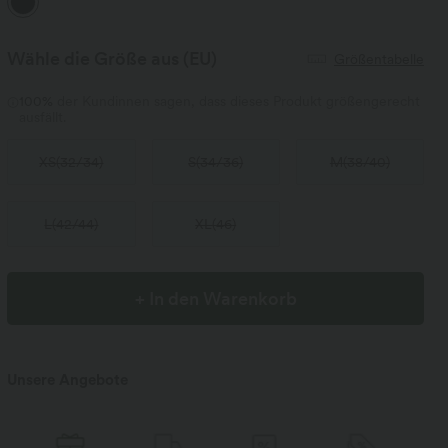
Wähle die Größe aus
(EU)
Größentabelle
100%
der Kundinnen sagen, dass dieses Produkt größengerecht
ausfällt.
XS
(
32/34
)
S
(
34/36
)
M
(
38/40
)
L
(
42/44
)
XL
(
46
)
+ In den Warenkorb
Unsere Angebote