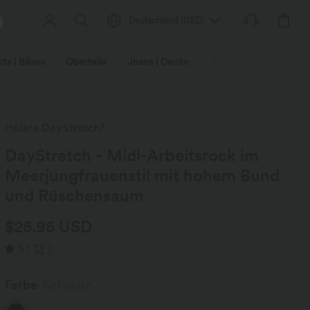
Deutschland
(
USD
)
ts | Bikers
Oberteile
Jeans | Denim
Leggings
Plus-Size
Halara DayStretch*
DayStretch - Midi-Arbeitsrock im
Meerjungfrauenstil mit hohem Bund
und Rüschensaum
$25.95 USD
5
(
13
)
Farbe
Schwarz