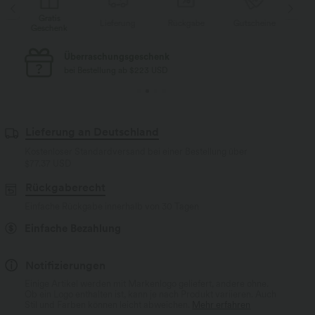
Gratis
Lieferung
Rückgabe
Gutscheine
Li
Geschenk
Kostenloser Standard-Versand
bei Bestellung ab $77 USD
Lieferung an Deutschland
Kostenloser Standardversand bei einer Bestellung über
$77.37 USD
Rückgaberecht
Einfache Rückgabe innerhalb von 30 Tagen
Einfache Bezahlung
Notifizierungen
Einige Artikel werden mit Markenlogo geliefert, andere ohne.
Ob ein Logo enthalten ist, kann je nach Produkt variieren. Auch
Stil und Farben können leicht abweichen.
Mehr erfahren