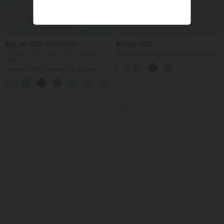
$42.95 USD
$27.95 USD
$50.95 USD
2 Stück -10%, 3 Stück -15%, 4 Stück
Yoga-Tanktop mit Rundhalsausschnitt,
-20%
Rüschen und InstantCool
Jumpsuit mit V-Ausschnitt, kurzen
Ärmeln, plissierten Seitentaschen und
+5
weitem Bein, fließendem Waffelmuster
Sale