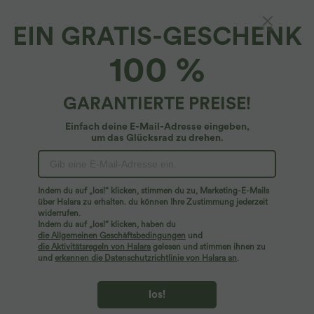
EIN GRATIS-GESCHENK
100 %
GARANTIERTE PREISE!
Einfach deine E-Mail-Adresse eingeben,
um das Glücksrad zu drehen.
Hoppla!
Wir können die von Ihnen gesuchte Seite nicht
Indem du auf „los!“ klicken, stimmen du zu, Marketing-E-Mails
finden.
über Halara zu erhalten. du können Ihre Zustimmung jederzeit
widerrufen.
Indem du auf „los!“ klicken, haben du
Mehr einkaufen
die Allgemeinen Geschäftsbedingungen
und
die Aktivitätsregeln von Halara
gelesen und stimmen ihnen zu
und
erkennen die Datenschutzrichtlinie von Halara an
.
los!