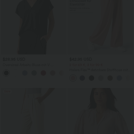
$28.95 USD
$42.95 USD
Oversized Arbeits-Bluse mit V-
2 für 69 €, 3 für 99 €
Ausschnitt und kurzen Ärmeln -
Halara Flex™ dehnbare Stoffhose mit
+1
knitterfrei
hohem Bund, Waffelmuster,
Seitentaschen und weitem Bein
Sale