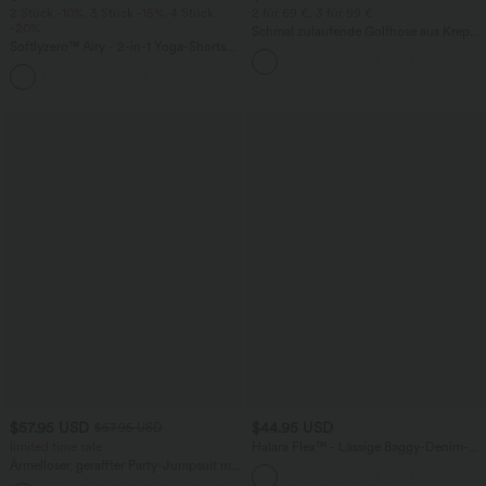
2 Stück -10%, 3 Stück -15%, 4 Stück
2 für 69 €, 3 für 99 €
-20%
Schmal zulaufende Golfhose aus Krepp
Softlyzero™ Airy - 2-in-1 Yoga-Shorts
mit hohem Bund und Seitentaschen
mit superhohem Bund, mehreren
+23
Taschen und InstantCool - 17,78 cm
$57.95 USD
$44.95 USD
$67.95 USD
limited time sale
Halara Flex™ - Lässige Baggy-Denim-
Shorts mit hohem Crossover-Bund und
Ärmelloser, geraffter Party-Jumpsuit mit
mehreren Taschen
V-Ausschnitt, Seitentaschen und