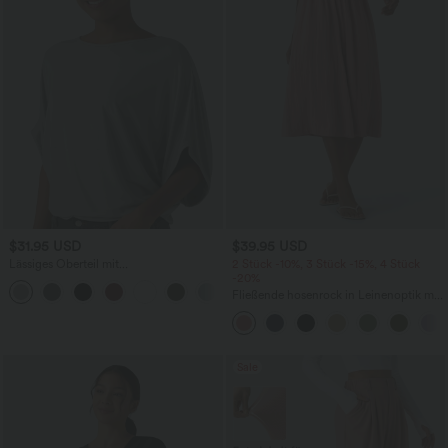
$31.95 USD
$39.95 USD
Lässiges Oberteil mit
2 Stück -10%, 3 Stück -15%, 4 Stück
Rundhalsausschnitt und
-20%
+1
Fledermausärmeln
Fließende hosenrock in Leinenoptik mit
mittelhohem Bund, Seitentaschen und
weitem Bein
Sale