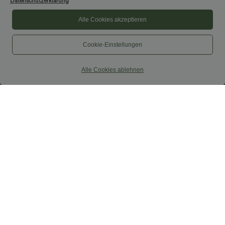
Datenschutzerklärung
Alle Cookies akzeptieren
Cookie-Einstellungen
Alle Cookies ablehnen
$44.95 USD
$52.95 USD
$61.95 USD
2 Stück -10%, 3 Stück -15%, 4 Stück
limited time sale
-20%
Lässiger, rückenfreier Jumpsuit mit
Lässige Cordhose mit mittelhohem
Seitentaschen
Bund, Reißverschluss und Seitentaschen
+7
Sale