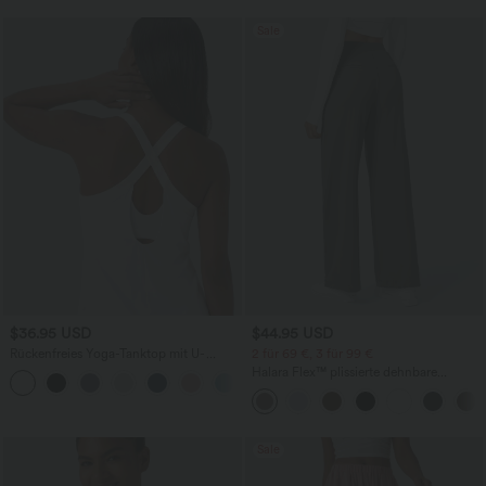
Sale
$36.95 USD
$44.95 USD
Rückenfreies Yoga-Tanktop mit U-
2 für 69 €, 3 für 99 €
Ausschnitt, überkreuzten Trägern und
Halara Flex™ plissierte dehnbare
abgerundetem Saum
Stoffhose mit hohem Bund,
Seitentaschen und geradem Bein
Sale