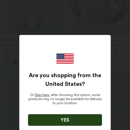
$33.95 USD
$31.95 USD
2 Stück -10%, 3 Stück -15%, 4 Stück
Lässige Bluse mit V-Ausschnitt und
-20%
kurzen Puffärmeln
Halara Flex™ - Schmal zulaufende
Bürohose mit hohem Bund,
+8
Seitentaschen und Waffelstoff
Are you shopping from the
Sale
United States
?
Or
Stay here
, after choosing this option, some
products may no longer be available for delivery
to your location.
YES