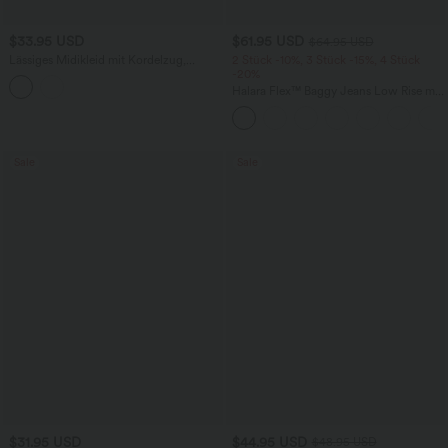
$33.95 USD
$61.95 USD
$64.95 USD
Lässiges Midikleid mit Kordelzug,
2 Stück -10%, 3 Stück -15%, 4 Stück
Schlitz und geschwungenem Saum
-20%
Halara Flex™ Baggy Jeans Low Rise mit
Knopf und Reißverschluss, mehreren
Taschen, weitem Bein
Sale
Sale
$31.95 USD
$44.95 USD
$48.95 USD