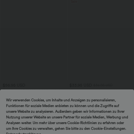
Sale
$56.95 USD
$33.95 USD
$36.95 USD
Ärmelloses Midikleid mit V-Ausschnitt,
Nimm 3, zahle 2; nimm 6, zahle 4
Seitentaschen und Reißverschluss
Halara UltraSculpt™ - Formende
Workout-Leggings mit hohem Bund,
Wir verwenden Cookies, um Inhalte und Anzeigen zu personalisieren,
Seitentaschen und Bauchkontrolle
Funktionen für soziale Medien anbieten zu können und die Zugriffe auf
unsere Website zu analysieren. Außerdem geben wir Informationen zu Ihrer
Sale
Nutzung unserer Website an unsere Partner für soziale Medien, Werbung und
Analysen weiter. Um mehr über unsere Cookie-Richtlinien zu erfahren oder
um Ihre Cookies zu verwalten, gehen Sie bitte zu den Cookie-Einstellungen.