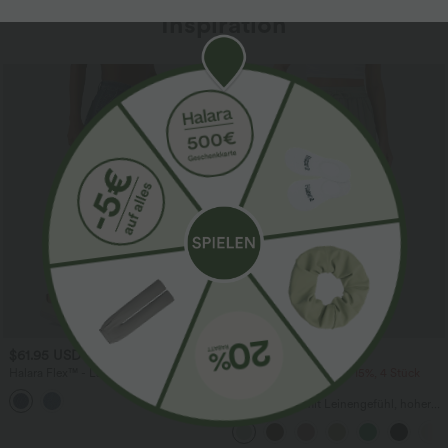
Inspiration
Sale
$61.95 USD
$39.95 USD
$67.95 USD
Halara Flex™ - Lässige Ballon-Joggers
2 Stück -10%, 3 Stück -15%, 4 Stück
aus Denim mit mittelhohem Bund und
-20%
mehreren Taschen
Lässige Hose mit Leinengefühl, hoher
Taille, Kordelzug an der Seite und
weitem Bein