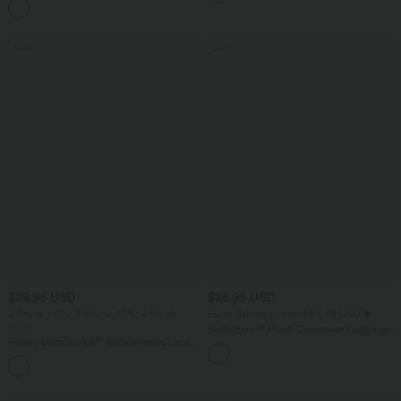
+7
unsichtbarem Reißverschluss - pipi-
praktisch
Sale
Sale
$39.95 USD
$25.95 USD
2 Stück -10%, 3 Stück -15%, 4 Stück
Extra Schnäppchen $23.49 USD
-20%
Softlyzero™ Plush Crossover Leggings
Halara UltraSculpt™ Rückenfreies Lauf-
mit Taschen
Tanktop mit U-Ausschnitt und
+11
überkreuztem, abgerundetem Saum