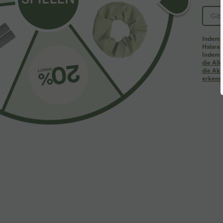
Stoff & Pflege
Indem d
Halara 
Indem d
die Al
Materialien
die Akt
59 % Baumwolle, 32 % Polyester und 9 % Elasthan
erkenne
Pflege
Maschinenwäsche kalt
Nicht chemisch reinigen
Nicht bügeln
Nicht bleichen
Mit ähnlichen Farben waschen
Drehen Sie das Kleidungsstück vor dem Waschen um
Es wird empfohlen, vor dem Tragen zu waschen
Leichtes Verblassen ist beim ersten Waschen normal