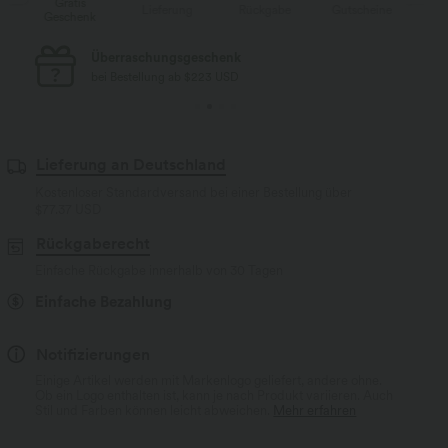
Gratis
Lieferung
Rückgabe
Gutscheine
Li
Geschenk
Kostenloser Standard-Versand
bei Bestellung ab $77 USD
Lieferung an Deutschland
Kostenloser Standardversand bei einer Bestellung über
$77.37 USD
Rückgaberecht
Einfache Rückgabe innerhalb von 30 Tagen
Einfache Bezahlung
Notifizierungen
Einige Artikel werden mit Markenlogo geliefert, andere ohne.
Ob ein Logo enthalten ist, kann je nach Produkt variieren. Auch
Stil und Farben können leicht abweichen.
Mehr erfahren