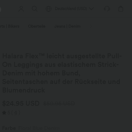
Deutschland
(
USD
)
ts | Bikers
Oberteile
Jeans | Denim
Leggings
Plus-Size
Halara Flex™ leicht ausgestellte Pull-
On Leggings aus elastischem Strick-
Denim mit hohem Bund,
Seitentaschen auf der Rückseite und
Blumendruck
$24.95 USD
$50.95 USD
5
(
4
)
Farbe
Floral Blue Denim