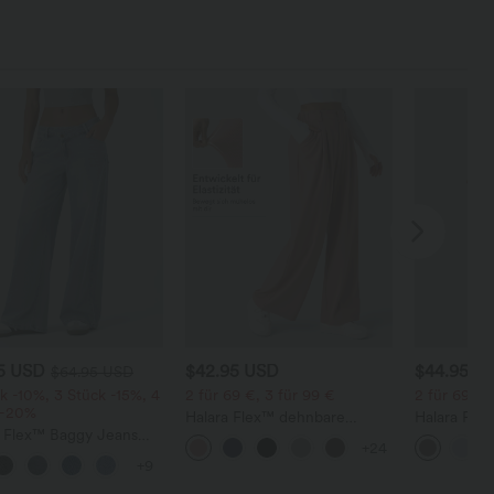
95 USD
$42.95 USD
$44.95 U
$64.95 USD
k -10%, 3 Stück -15%, 4
2 für 69 €, 3 für 99 €
2 für 69 €,
 -20%
Halara Flex™ dehnbare
Halara Flex
a Flex™ Baggy Jeans
Stoffhose mit hohem Bund,
dehnbare S
+24
ise mit Knopf und
Waffelmuster, Seitentaschen
hohem Bund
+9
erschluss, mehreren
und weitem Bein
und gerad
en, weitem Bein