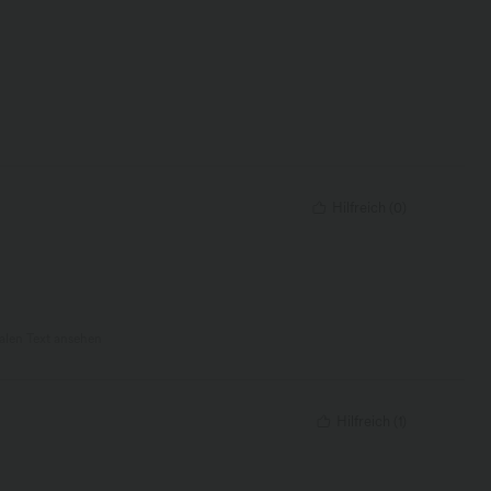
Hilfreich
(
0
)
nalen Text ansehen
Hilfreich
(
1
)