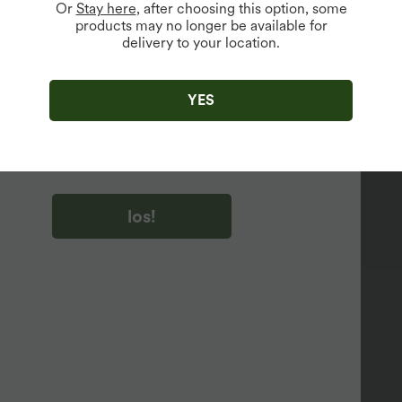
Or
Stay here
, after choosing this option, some
products may no longer be available for
delivery to your location.
u auf „los!“ klicken, stimmen du zu, Marketing-E-Mails über
zu erhalten. du können Ihre Zustimmung jederzeit widerrufen.
YES
u auf „los!“ klicken, haben du
lgemeinen Geschäftsbedingungen
und
ivitätsregeln von Halara
gelesen und stimmen ihnen zu und
n die Datenschutzrichtlinie von Halara an
.
los!