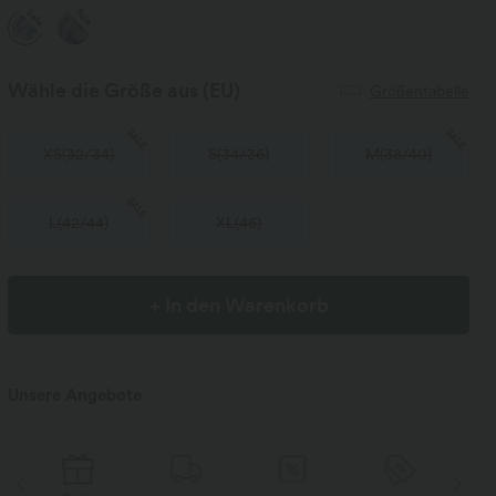
Sale
Sale
Wähle die Größe aus
(EU)
Größentabelle
SALE
SALE
XS
(
32/34
)
S
(
34/36
)
M
(
38/40
)
SALE
L
(
42/44
)
XL
(
46
)
+ In den Warenkorb
Unsere Angebote