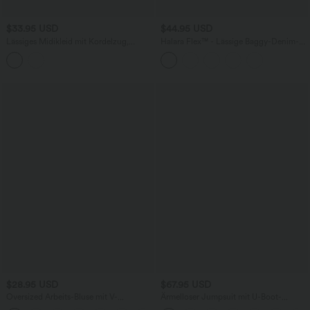
$33.95 USD
$44.95 USD
Lässiges Midikleid mit Kordelzug,
Halara Flex™ - Lässige Baggy-Denim-
Schlitz und geschwungenem Saum
Shorts mit hohem Crossover-Bund und
mehreren Taschen
$28.95 USD
$67.95 USD
Oversized Arbeits-Bluse mit V-
Ärmelloser Jumpsuit mit U-Boot-
Ausschnitt und kurzen Ärmeln -
Ausschnitt, Seitentaschen, seitlichen