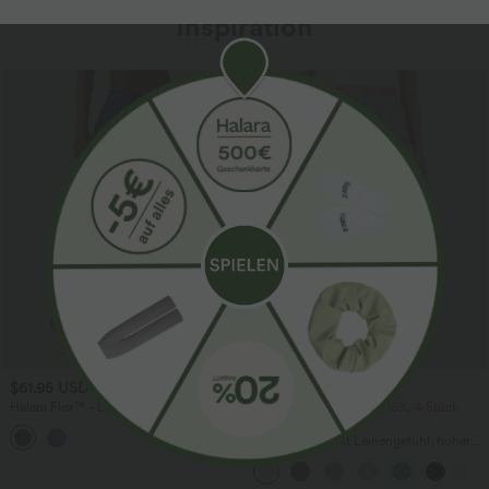
Inspiration
Sale
$61.95 USD
$39.95 USD
$67.95 USD
Halara Flex™ - Lässige Ballon-Joggers
2 Stück -10%, 3 Stück -15%, 4 Stück
aus Denim mit mittelhohem Bund und
-20%
mehreren Taschen
Lässige Hose mit Leinengefühl, hoher
Taille, Kordelzug an der Seite und
weitem Bein