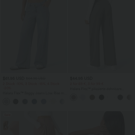
$61.95 USD
$44.95 USD
$64.95 USD
2 Stück -10%, 3 Stück -15%, 4 Stück
2 für 69 €, 3 für 99 €
-20%
Halara Flex™ plissierte dehnbare
Halara Flex™ Baggy Jeans Low Rise mit
Stoffhose mit hohem Bund,
Knopf und Reißverschluss, mehreren
Seitentaschen und geradem Bein
+5
Taschen, weitem Bein
Sale