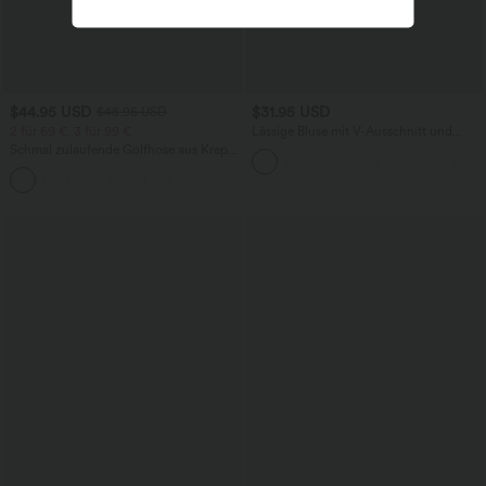
$44.95 USD
$31.95 USD
$48.95 USD
2 für 69 €, 3 für 99 €
Lässige Bluse mit V-Ausschnitt und
kurzen Puffärmeln
Schmal zulaufende Golfhose aus Krepp
mit hohem Bund und Seitentaschen