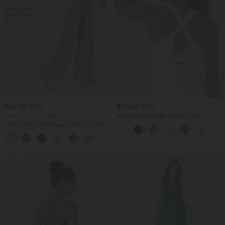
$42.95 USD
$36.95 USD
2 für 69 €, 3 für 99 €
Rückenfreies Yoga-Tanktop mit U-
Ausschnitt, überkreuzten Trägern und
Halara Flex™ dehnbare Stoffhose mit
abgerundetem Saum
hohem Bund, Waffelmuster,
+20
Seitentaschen und weitem Bein
Sale