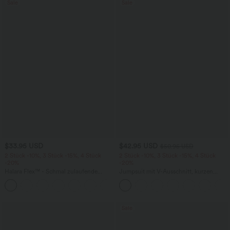
Sale
Sale
$33.95 USD
$42.95 USD
$50.95 USD
2 Stück -10%, 3 Stück -15%, 4 Stück
2 Stück -10%, 3 Stück -15%, 4 Stück
-20%
-20%
Halara Flex™ - Schmal zulaufende
Jumpsuit mit V-Ausschnitt, kurzen
Bürohose mit hohem Bund,
Ärmeln, plissierten Seitentaschen und
+8
Seitentaschen und Waffelstoff
weitem Bein, fließendem Waffelmuster
Sale