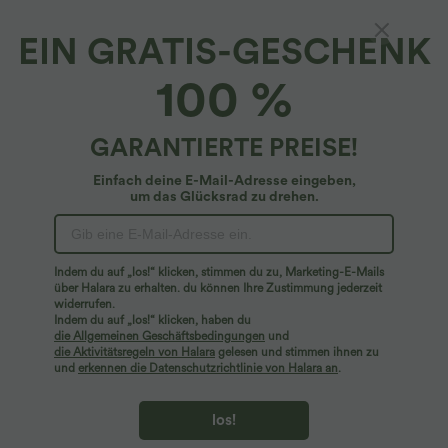
EIN GRATIS-GESCHENK
100 %
GARANTIERTE PREISE!
Einfach deine E-Mail-Adresse eingeben,
um das Glücksrad zu drehen.
Hoppla!
Wir können die von Ihnen gesuchte Seite nicht
Indem du auf „los!“ klicken, stimmen du zu, Marketing-E-Mails
finden.
über Halara zu erhalten. du können Ihre Zustimmung jederzeit
widerrufen.
Indem du auf „los!“ klicken, haben du
Mehr einkaufen
die Allgemeinen Geschäftsbedingungen
und
die Aktivitätsregeln von Halara
gelesen und stimmen ihnen zu
und
erkennen die Datenschutzrichtlinie von Halara an
.
los!