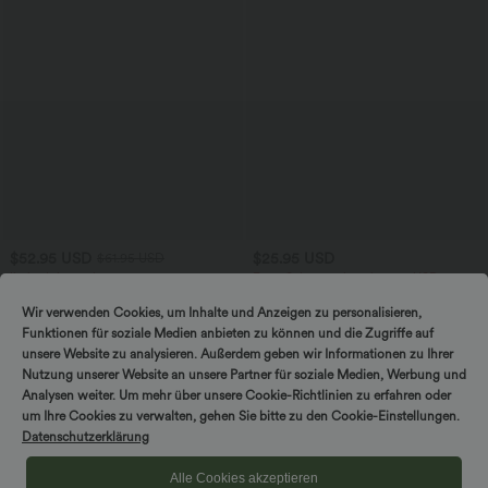
$52.95 USD
$25.95 USD
$61.95 USD
limited time sale
Extra Schnäppchen $23.49 USD
Lässiger, rückenfreier Jumpsuit mit
Softlyzero™ Plush Crossover Leggings
Seitentaschen
mit Taschen
Wir verwenden Cookies, um Inhalte und Anzeigen zu personalisieren,
+10
Funktionen für soziale Medien anbieten zu können und die Zugriffe auf
unsere Website zu analysieren. Außerdem geben wir Informationen zu Ihrer
Sale
Nutzung unserer Website an unsere Partner für soziale Medien, Werbung und
Analysen weiter. Um mehr über unsere Cookie-Richtlinien zu erfahren oder
um Ihre Cookies zu verwalten, gehen Sie bitte zu den Cookie-Einstellungen.
Datenschutzerklärung
Alle Cookies akzeptieren