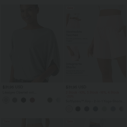
Sale
$31.95 USD
$31.95 USD
Lässiges Oberteil mit
2 Stück -10%, 3 Stück -15%, 4 Stück
Rundhalsausschnitt und
-20%
+1
Fledermausärmeln
Softlyzero™ Airy - 2-in-1 Yoga-Shorts
mit superhohem Bund, mehreren
Taschen und InstantCool - 17,78 cm
Sale
Sale