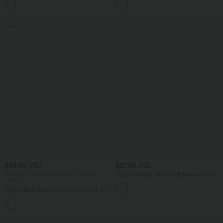
+1
knitterfrei
Bindebändern, Streifen und InstantCool
- Easy Peezy Edition
Sale
$39.95 USD
$27.95 USD
2 Stück -10%, 3 Stück -15%, 4 Stück
Yoga-Tanktop mit Rundhalsausschnitt,
-20%
Rüschen und InstantCool
Fließende hosenrock in Leinenoptik mit
mittelhohem Bund, Seitentaschen und
+1
weitem Bein