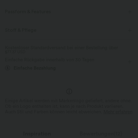
Passform & Features
Schmale Passform
tiefer Rückenausschnitt
Stoff & Pflege
Rüschensaum
V-Ausschnitt
rückenfrei
Oficina
Kostenloser Standardversand bei einer Bestellung über
$77.37 USD
taillenlang
ärmellos
Mittlere Dehnung
Einfache Rückgabe innerhalb von 30 Tagen
Vier-Wege-Stretch
Einfache Bezahlung
Einige Artikel werden mit Markenlogo geliefert, andere ohne.
Ob ein Logo enthalten ist, kann je nach Produkt variieren.
Auch Stil und Farben können leicht abweichen.
Mehr erfahren
Inspiration
Bewertungen(12)