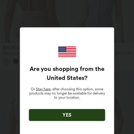
$33.95 USD
$39.95 USD
Lässiges, plissiertes Tanktop mit
Softlyzero™ Airy - Lässige Weste mit V-
Neckholder und Bindeband am Rücken
Ausschnitt und InstantCool
Are you shopping from the
United States
?
Or
Stay here
, after choosing this option, some
products may no longer be available for delivery
to your location.
YES