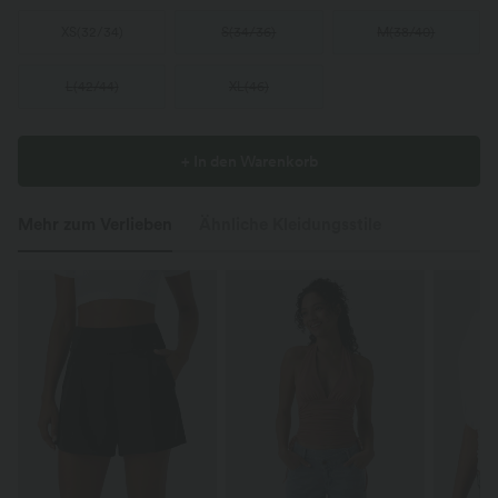
XS
(
32/34
)
S
(
34/36
)
M
(
38/40
)
L
(
42/44
)
XL
(
46
)
+ In den Warenkorb
Mehr zum Verlieben
Ähnliche Kleidungsstile