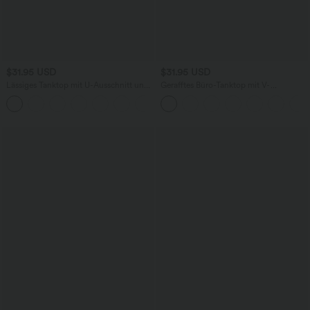
$31.95 USD
$31.95 USD
Lässiges Tanktop mit U-Ausschnitt und
Gerafftes Büro-Tanktop mit V-
integriertem BH - loose fit
Ausschnitt und integriertem BH