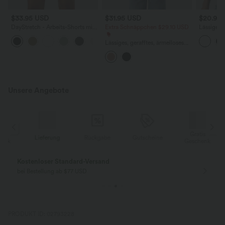
$33.95 USD
$31.95 USD
$20.95
DayStretch - Arbeits-Shorts mit
Extra Schnäppchen $29.10 USD
Lässiges, 
hohem Bund, Seitentaschen und
kurzen Ä
+11
weitem Bein
Shoulder
Lässiges, gerafftes, ärmelloses
Top mit tiefem V-Ausschnitt,
Neckholder und Kordelzug
Unsere Angebote
Gratis
Lieferung
Rückgabe
Gutscheine
k
Geschenk
Kostenloser Standard-Versand
bei Bestellung ab $77 USD
PRODUKT ID: 02793228