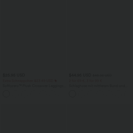
$25.95 USD
$44.95 USD
$48.95 USD
Extra Schnäppchen $23.49 USD
2 für 69 €, 3 für 99 €
Softlyzero™ Plush Crossover Leggings
Schlaghose mit mittlerem Bund und
mit Taschen
seitlichen Reißverschlusstaschen
+16