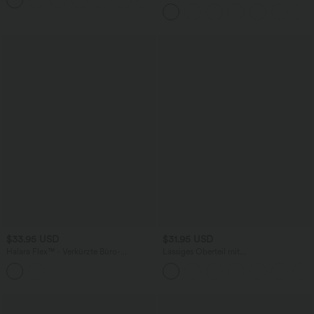
abgerundetem Saum
Stoffhose mit hohem Bund,
Seitentaschen und geradem Bein
$33.95 USD
$31.95 USD
Halara Flex™ - Verkürzte Büro-
Lässiges Oberteil mit
Schlaghose mit hohem Bund und
Rundhalsausschnitt und
Gesäßtaschen
Fledermausärmeln