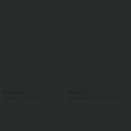
$31.95 USD
$27.95 USD
DayStretch - Tanktop mit
Rückenfreies, lässiges Strick-Tanktop
quadratischem Ausschnitt und
mit V-Ausschnitt und Cut-Outs
Reißverschluss