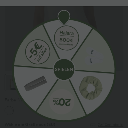
Farbe
Weiß
Wähle die Größe aus
(EU)
Größentabelle