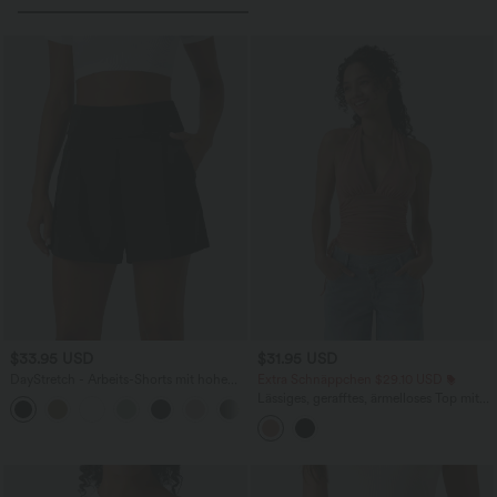
$33.95 USD
$31.95 USD
DayStretch - Arbeits-Shorts mit hohem
Extra Schnäppchen $29.10 USD
Bund, Seitentaschen und weitem Bein
Lässiges, gerafftes, ärmelloses Top mit
+11
tiefem V-Ausschnitt, Neckholder und
Kordelzug