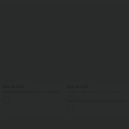
$56.95 USD
$39.95 USD
Ärmelloses Midikleid mit V-Ausschnitt,
2 Stück -10%, 3 Stück -15%, 4 Stück
Seitentaschen und Reißverschluss
-20%
Halara UltraSculpt™ Rückenfreies Lauf-
Tanktop mit U-Ausschnitt und
überkreuztem, abgerundetem Saum