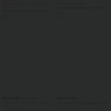
2 Stück -10%, 3 Stück -15%, 4 Stück
2 für 69 €, 3 für 99 €
-20%
Schmal zulaufende Golfhose aus Krepp
Jumpsuit mit V-Ausschnitt, kurzen
mit hohem Bund und Seitentaschen
Ärmeln, plissierten Seitentaschen und
+5
weitem Bein, fließendem Waffelmuster
$61.95 USD
$44.95 USD
$64.95 USD
2 Stück -10%, 3 Stück -15%, 4 Stück
Halara Flex™ - Lässige Baggy-Denim-
-20%
Shorts mit hohem Crossover-Bund und
mehreren Taschen
Halara Flex™ Baggy Jeans Low Rise mit