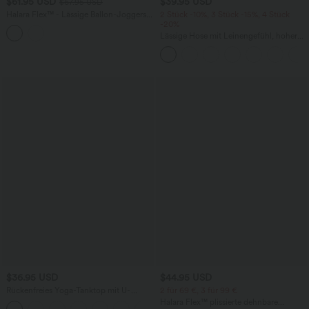
$61.95 USD
$39.95 USD
$67.95 USD
Halara Flex™ - Lässige Ballon-Joggers
2 Stück -10%, 3 Stück -15%, 4 Stück
aus Denim mit mittelhohem Bund und
-20%
mehreren Taschen
Lässige Hose mit Leinengefühl, hoher
Taille, Kordelzug an der Seite und
weitem Bein
$36.95 USD
$44.95 USD
Rückenfreies Yoga-Tanktop mit U-
2 für 69 €, 3 für 99 €
Ausschnitt, überkreuzten Trägern und
Halara Flex™ plissierte dehnbare