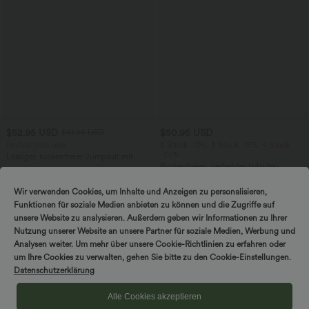
$52.95 USD
$50.95 USD
$61.95 USD
limited time sale
2 Stück -10%, 3 Stück -15%, 4 Stück
-20%
Lässiger, rückenfreier Jumpsuit mit
Seitentaschen
Rückenfreies, gedrehtes Urlaubs-
+10
Maxikleid mit Seitentaschen und Schlitz
Wir verwenden Cookies, um Inhalte und Anzeigen zu personalisieren,
Funktionen für soziale Medien anbieten zu können und die Zugriffe auf
unsere Website zu analysieren. Außerdem geben wir Informationen zu Ihrer
Nutzung unserer Website an unsere Partner für soziale Medien, Werbung und
Analysen weiter. Um mehr über unsere Cookie-Richtlinien zu erfahren oder
um Ihre Cookies zu verwalten, gehen Sie bitte zu den Cookie-Einstellungen.
Datenschutzerklärung
Alle Cookies akzeptieren