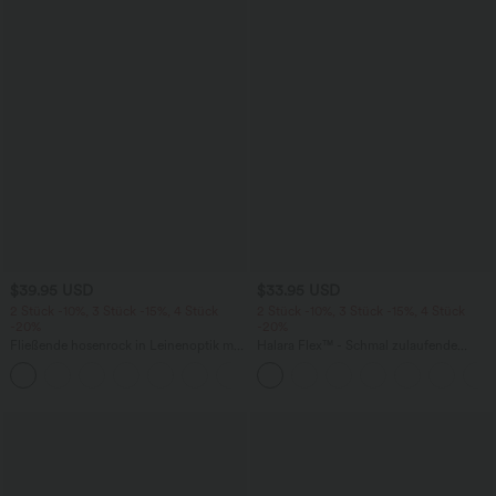
$39.95 USD
$33.95 USD
2 Stück -10%, 3 Stück -15%, 4 Stück
2 Stück -10%, 3 Stück -15%, 4 Stück
-20%
-20%
Fließende hosenrock in Leinenoptik mit
Halara Flex™ - Schmal zulaufende
mittelhohem Bund, Seitentaschen und
Bürohose mit hohem Bund,
+1
weitem Bein
Seitentaschen und Waffelstoff