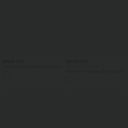
$33.95 USD
$42.95 USD
Lässiges, gerafftes Tanktop mit U-Boot-
2 für 69 €, 3 für 99 €
Ausschnitt vorne und
Halara Flex™ dehnbare Stoffhose mit
Wasserfallausschnitt hinten
hohem Bund, Waffelmuster,
Seitentaschen und weitem Bein