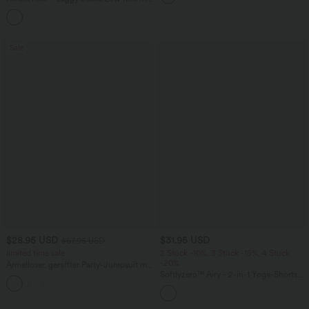
Knopf und Reißverschluss, mehreren
+5
Taschen, weitem Bein
Sale
$28.95 USD
$31.95 USD
$67.95 USD
limited time sale
2 Stück -10%, 3 Stück -15%, 4 Stück
-20%
Ärmelloser, geraffter Party-Jumpsuit mit
V-Ausschnitt, Seitentaschen und
Softlyzero™ Airy - 2-in-1 Yoga-Shorts
+7
unsichtbarem Reißverschluss - pipi-
mit superhohem Bund, mehreren
praktisch
Taschen und InstantCool - 17,78 cm