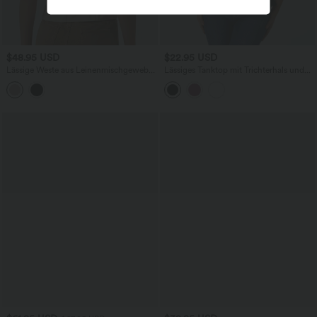
$48.95 USD
$22.95 USD
Lässige Weste aus Leinenmischgewebe
Lässiges Tanktop mit Trichterhals und
mit V-Ausschnitt
Schößchen