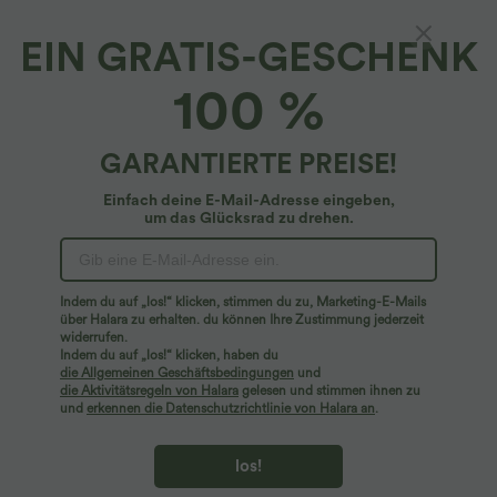
EIN GRATIS-GESCHENK
Schmales Tanktop fürs Büro mit V-Ausschnitt
100 %
und Rüschenbesatz
4.9
(
12
)
GARANTIERTE PREISE!
$25.95 USD
Einfach deine E-Mail-Adresse eingeben,
um das Glücksrad zu drehen.
Indem du auf „los!“ klicken, stimmen du zu, Marketing-E-Mails
über Halara zu erhalten. du können Ihre Zustimmung jederzeit
widerrufen.
Indem du auf „los!“ klicken, haben du
die Allgemeinen Geschäftsbedingungen
und
die Aktivitätsregeln von Halara
gelesen und stimmen ihnen zu
und
erkennen die Datenschutzrichtlinie von Halara an
.
los!