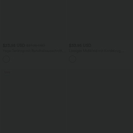
$23.95 USD
$33.95 USD
$27.95 USD
Yoga-Tanktop mit Rundhalsausschnitt,
Lässiges Midikleid mit Kordelzug,
Rüschen und InstantCool
Schlitz und geschwungenem Saum
+16
Sale