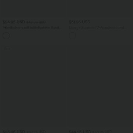
$24.95 USD
$31.95 USD
$42.95 USD
Arbeitsshorts mit mittelhohem Bund,
Lässige Bluse mit V-Ausschnitt und
Seitentaschen und Knopfverschluss -
kurzen Puffärmeln
22,86 cm
Sale
$23.95 USD
$44.95 USD
$50.95 USD
$48.95 USD