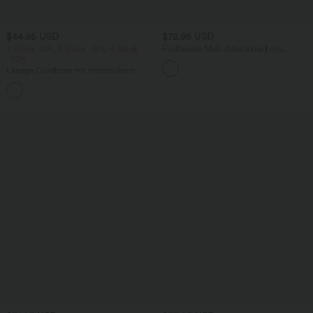
$44.95 USD
$72.95 USD
2 Stück -10%, 3 Stück -15%, 4 Stück
Fließendes Midi-Arbeitskleid mit
-20%
Seitentaschen, Fledermausärmeln und
Bauchkontrolle
Lässige Cordhose mit mittelhohem
Bund, Reißverschluss und Seitentaschen
+7