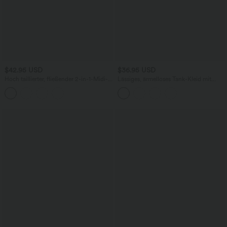
$42.95 USD
$36.95 USD
Hoch taillierter, fließender 2-in-1-Midi-
Lässiges, ärmelloses Tank-Kleid mit
Tanzrock mit Seitentasche
Rundhalsausschnitt und Seitentaschen