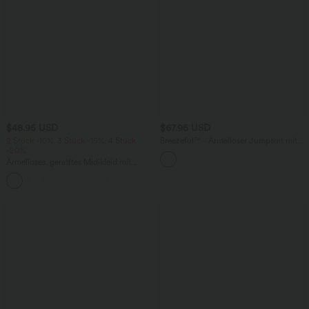
$48.95 USD
$67.95 USD
2 Stück -10%, 3 Stück -15%, 4 Stück
Breezeful™ - Ärmelloser Jumpsuit mit
-20%
Seitentaschen - schnelltrocknend, Easy
Peezy Edition
Ärmelloses, gerafftes Midikleid mit
eckigem Ausschnitt, integriertem BH
und überkreuztem Rückendesign