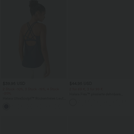
$39.95 USD
$44.95 USD
2 Stück -10%, 3 Stück -15%, 4 Stück
2 für 69 €, 3 für 99 €
-20%
Halara Flex™ plissierte dehnbare
Halara UltraSculpt™ Rückenfreies Lauf-
Stoffhose mit hohem Bund,
Tanktop mit U-Ausschnitt und
Seitentaschen und geradem Bein
+11
überkreuztem, abgerundetem Saum