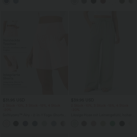
mehreren Taschen
Fledermausärmeln
$31.95 USD
$39.95 USD
2 Stück -10%, 3 Stück -15%, 4 Stück
2 Stück -10%, 3 Stück -15%, 4 Stück
-20%
-20%
Softlyzero™ Airy - 2-in-1 Yoga-Shorts
Lässige Hose mit Leinengefühl, hoher
mit superhohem Bund, mehreren
Taille, Kordelzug an der Seite und
+23
Taschen und InstantCool - 17,78 cm
weitem Bein