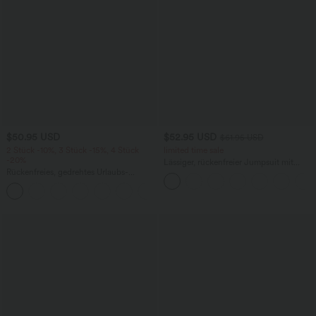
$50.95 USD
$52.95 USD
$61.95 USD
2 Stück -10%, 3 Stück -15%, 4 Stück
limited time sale
-20%
Lässiger, rückenfreier Jumpsuit mit
Rückenfreies, gedrehtes Urlaubs-
Seitentaschen
Maxikleid mit Seitentaschen und Schlitz
+8