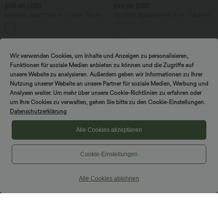
$33.95 USD
$44.95 USD
Lässiges, gerafftes 2-in-1 Cami-Top mit
Geraffter, figurbetonter 2-in-1 Midirock
verstellbaren Trägern und integriertem
aus Kunstleder mit hohem Bund und
BH
abgerundetem Saum
Wir verwenden Cookies, um Inhalte und Anzeigen zu personalisieren,
Funktionen für soziale Medien anbieten zu können und die Zugriffe auf
unsere Website zu analysieren. Außerdem geben wir Informationen zu Ihrer
Nutzung unserer Website an unsere Partner für soziale Medien, Werbung und
Analysen weiter. Um mehr über unsere Cookie-Richtlinien zu erfahren oder
um Ihre Cookies zu verwalten, gehen Sie bitte zu den Cookie-Einstellungen.
Datenschutzerklärung
Alle Cookies akzeptieren
Cookie-Einstellungen
Alle Cookies ablehnen
$50.95 USD
$44.95 USD
Lässiges, ärmelloses Midikleid mit
Lässiges Top mit kurzen Ärmeln,
Rundhalsausschnitt, integriertem BH
integriertem BH, One-Shoulder-Design,
und Rüschensaum
Polka-Dots und abgerundetem Saum