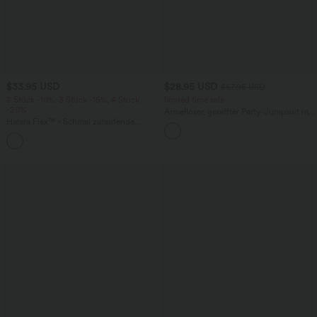
$33.95 USD
$28.95 USD
$67.95 USD
2 Stück -10%, 3 Stück -15%, 4 Stück
limited time sale
-20%
Ärmelloser, geraffter Party-Jumpsuit mit
Halara Flex™ - Schmal zulaufende
V-Ausschnitt, Seitentaschen und
Bürohose mit hohem Bund,
unsichtbarem Reißverschluss - pipi-
+8
Seitentaschen und Waffelstoff
praktisch