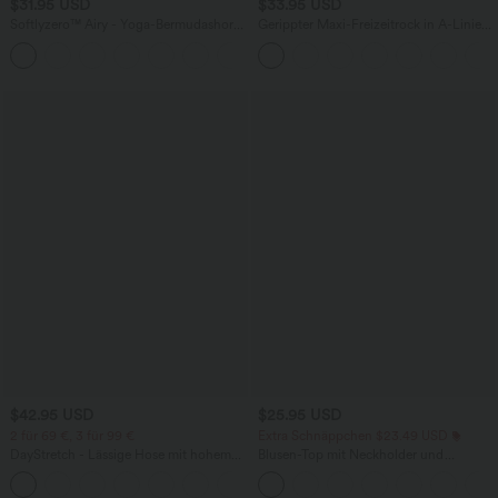
$31.95 USD
$33.95 USD
Softlyzero™ Airy - Yoga-Bermudashorts
Gerippter Maxi-Freizeitrock in A-Linie
mit hohem Bund, mehreren Taschen
mit hohem Bund und Schlitzsaum
+16
und InstantCool
$42.95 USD
$25.95 USD
2 für 69 €, 3 für 99 €
Extra Schnäppchen $23.49 USD
DayStretch - Lässige Hose mit hohem
Blusen-Top mit Neckholder und
Bund, Seitentaschen und Barrel-Leg
Schlüssellochausschnitt, plissiert,
+5
ärmellos, abgerundeter Saum