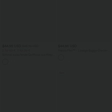
$44.95 USD
$44.95 USD
$48.95 USD
2 für 69 €, 3 für 99 €
Halara Flex™ - Lässige Baggy-Denim-
Shorts mit hohem Crossover-Bund und
Schmal zulaufende Golfhose aus Krepp
mehreren Taschen
mit hohem Bund und Seitentaschen
Sale