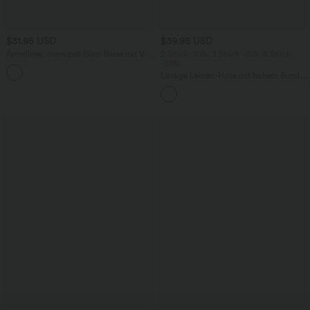
$31.95 USD
$39.95 USD
Ärmellose, oversized Büro-Bluse mit V-
2 Stück -10%, 3 Stück -15%, 4 Stück
Ausschnitt - knitterfrei
-20%
Lässige Leinen-Hose mit hohem Bund,
Kordelzug, weitem Bein und Taschen