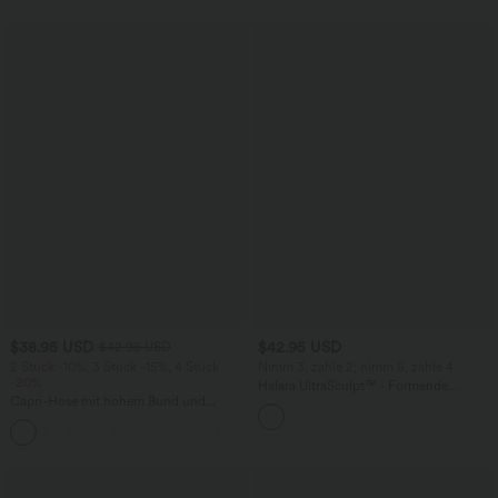
$38.95 USD
$42.95 USD
$42.95 USD
2 Stück -10%, 3 Stück -15%, 4 Stück
Nimm 3, zahle 2; nimm 6, zahle 4
-20%
Halara UltraSculpt™ - Formende
Capri-Hose mit hohem Bund und
Workout-Leggings mit hohem Bund,
Seitentaschen - leinenähnliches Material
Seitentaschen, Booty-Scrunch und
+7
Bauchkontrolle