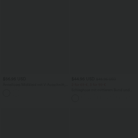
$56.95 USD
$44.95 USD
$48.95 USD
Ärmelloses Midikleid mit V-Ausschnitt,
2 für 69 €, 3 für 99 €
Seitentaschen und Reißverschluss
Schlaghose mit mittlerem Bund und
seitlichen Reißverschlusstaschen