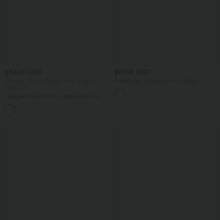
$39.95 USD
$67.95 USD
2 Stück -10%, 3 Stück -15%, 4 Stück
Ärmelloser Jumpsuit mit U-Boot-
-20%
Ausschnitt, Seitentaschen, seitlichen
Bindebändern, Streifen und InstantCool
Lässiger Maxirock in Leinenoptik mit
- Easy Peezy Edition
hohem Bund und Kordelzug