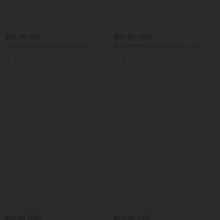
$33.95 USD
$36.95 USD
Lässiges Midikleid mit Kordelzug,
Rückenfreies Yoga-Tanktop mit U-
Schlitz und geschwungenem Saum
Ausschnitt, überkreuzten Trägern und
abgerundetem Saum
$42.95 USD
$28.95 USD