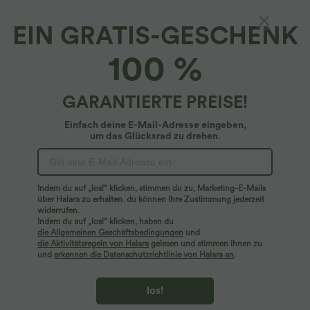
EIN GRATIS-GESCHENK
Halara Flex™ Denim*
100 %
Halara Flex™ Lässige Bootcut-Jeans aus
elastischem Strick-Denim mit hohem Bund
und dekorativen Knöpfen und Seitentaschen
5
(
47
)
GARANTIERTE PREISE!
$64.95 USD
Einfach deine E-Mail-Adresse eingeben,
um das Glücksrad zu drehen.
Indem du auf „los!“ klicken, stimmen du zu, Marketing-E-Mails
über Halara zu erhalten. du können Ihre Zustimmung jederzeit
widerrufen.
Indem du auf „los!“ klicken, haben du
die Allgemeinen Geschäftsbedingungen
und
die Aktivitätsregeln von Halara
gelesen und stimmen ihnen zu
und
erkennen die Datenschutzrichtlinie von Halara an
.
los!