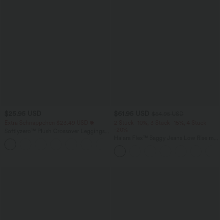
$25.95 USD
$61.95 USD
$64.95 USD
Extra Schnäppchen $23.49 USD
2 Stück -10%, 3 Stück -15%, 4 Stück
-20%
Softlyzero™ Plush Crossover Leggings
mit Taschen
Halara Flex™ Baggy Jeans Low Rise mit
+16
Knopf und Reißverschluss, mehreren
Taschen, weitem Bein