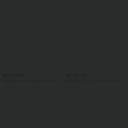
$53.95 USD
$27.95 USD
Arbeits-Hose mit mittelhohem Bund,
SoftlyZero™ - 2-in-1 Yoga-Shorts mit
Seitentaschen und Barrel-Leg
hohem Crossover-Bund, mehreren
+3
Taschen und Ösen - schnelltrocknend,
7,6 cm