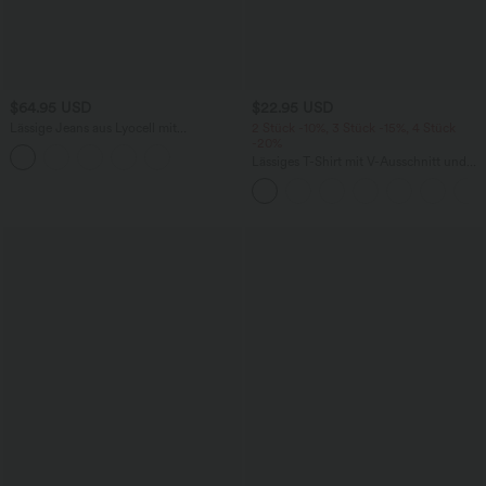
$64.95 USD
$22.95 USD
Lässige Jeans aus Lyocell mit
2 Stück -10%, 3 Stück -15%, 4 Stück
mittelhohem Bund, mehreren Taschen
-20%
und Kordelzug
Lässiges T-Shirt mit V-Ausschnitt und
kurzen Ärmeln