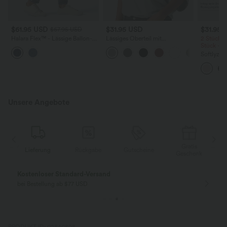
$61.95 USD
$31.95 USD
$31.95 
$67.95 USD
Halara Flex™ - Lässige Ballon-
Lässiges Oberteil mit
2 Stück -
Joggers aus Denim mit
Rundhalsausschnitt und
Stück -2
mittelhohem Bund und
Fledermausärmeln
Softlyzer
mehreren Taschen
Shorts m
mehreren
InstantCo
Unsere Angebote
Gratis
Lieferung
Rückgabe
Gutscheine
k
Geschenk
Kostenloser Standard-Versand
bei Bestellung ab $77 USD