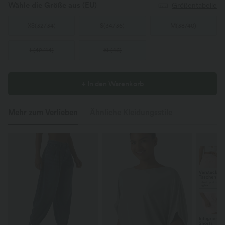
Wähle die Größe aus
(EU)
Größentabelle
XS
(
32/34
)
S
(
34/36
)
M
(
38/40
)
L
(
42/44
)
XL
(
46
)
+ In den Warenkorb
Mehr zum Verlieben
Ähnliche Kleidungsstile