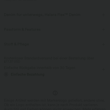
PRODUKT ID: 02840898
Denim für unterwegs, Halara Flex™ Denim
Sieht aus wie Denim, fühlt sich an wie Athleisure. Halara Flex™ Denim
gibt dir die Dehnbarkeit und Weichheit, die du brauchst, um dich
Passform & Features
uneingeschränkt bewegen zu können.
Für: Freizeitaktivitäten
Schmale Passform
flacher Bund
Stoff & Pflege
Vier-Wege-Stretch
weich
Vordertasche
dekorative Knöpfe
überziehen
bequem wie Leggings
Leichtgewichtig
Kostenloser Standardversand bei einer Bestellung über
$77.37 USD
7/8-Länge
mit hohem Bund
Bootcut
Einfache Rückgabe innerhalb von 30 Tagen
Mittlere Dehnung
Vier-Wege-Stretch
Einfache Bezahlung
Einige Artikel werden mit Markenlogo geliefert, andere ohne.
Ob ein Logo enthalten ist, kann je nach Produkt variieren.
Auch Stil und Farben können leicht abweichen.
Mehr erfahren