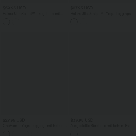
$59.95 USD
$27.95 USD
Halara UltraSculpt™ - Yogahose mit
Halara UltraSculpt™ - Yoga-Leggings
hohem Bund, Seitentaschen,
mit hohem Bund
Bauchkontrolle, Karomuster und
geradem Bein
$27.95 USD
$39.95 USD
OneForm - Yoga-Leggings mit hohem
Ausgestellte Bürohose mit hohem Bund,
Bund, Bauchkontrolle und nahtlosem
Gesäßtaschen und Streifen
Flow - Po-Lifting