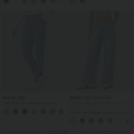
+1
knitterfrei
Sale
$48.95 USD
$61.95 USD
$64.95 USD
Golf-Hose mit mittelhohem Bund,
2 Stück -10%, 3 Stück -15%, 4 Stück
Seitentaschen und schmal zulaufendem
-20%
+2
Bein - schnelltrocknend, UPF40+
Halara Flex™ Baggy Jeans Low Rise mit
Knopf und Reißverschluss, mehreren
Taschen, weitem Bein
Sale