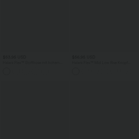
$53.95 USD
$56.95 USD
Halara Flex™ Stoffhose mit hohem
Halara Flex™ Mid Low Rise Knopf
Bund, geradem Bein und
Reißverschluss Mehrere Taschen
Hahnentrittmuster und Taschen
Dehnbarer Strick Lässige Röhrenjeans