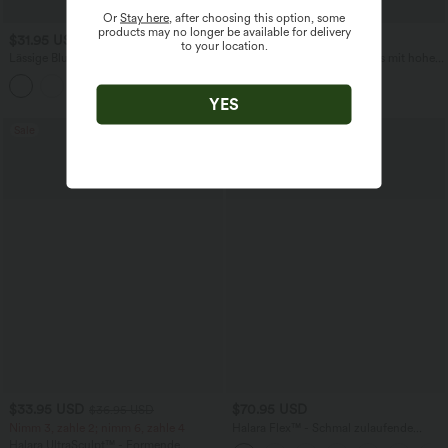
Or
Stay here
, after choosing this option, some
products may no longer be available for delivery
$31.95 USD
$53.95 USD
to your location.
Lässige Bluse mit V-Ausschnitt und
Halara Flex™ - Lässige Jeans mit hohem
kurzen Puffärmeln
Bund, mehreren Taschen,
Bauchkontrolle und umgeschlagenem
Saum
YES
Sale
$33.95 USD
$70.95 USD
$36.95 USD
Nimm 3, zahle 2; nimm 6, zahle 4
Halara Flex™ - Schmal zulaufende
Arbeits-Hose mit hohem Bund und
Halara UltraSculpt™ - Formende