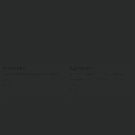
$22.95 USD
$42.95 USD
Seamless Flow Leggings mit hoher
Nimm 3, zahle 2; nimm 6, zahle 4
Taille und Rüschen
Halara UltraSculpt™ - Formende
+1
Workout-Leggings mit hohem Bund,
Seitentaschen, Booty-Scrunch und
Bauchkontrolle