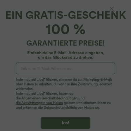
EIN GRATIS-GESCHENK
Halara Flex™ Denim*
100 %
Halara Flex™ Lässige, gefärbte Bootcut-
Jeans aus elastischem Strick-Denim mit
hohem Bund und mehreren Taschen
4.9
(
70
)
GARANTIERTE PREISE!
$61.95 USD
Einfach deine E-Mail-Adresse eingeben,
um das Glücksrad zu drehen.
Indem du auf „los!“ klicken, stimmen du zu, Marketing-E-Mails
über Halara zu erhalten. du können Ihre Zustimmung jederzeit
widerrufen.
Indem du auf „los!“ klicken, haben du
die Allgemeinen Geschäftsbedingungen
und
die Aktivitätsregeln von Halara
gelesen und stimmen ihnen zu
und
erkennen die Datenschutzrichtlinie von Halara an
.
los!