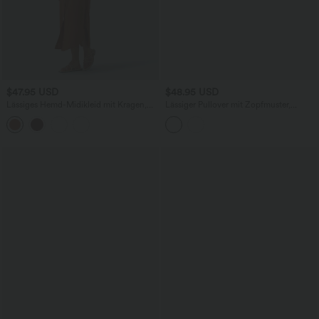
$47.95 USD
$48.95 USD
Lässiges Hemd-Midikleid mit Kragen,
Lässiger Pullover mit Zopfmuster,
mehreren Taschen, kurzen Ärmeln,
hohem Halsausschnitt und langen
Gürtel und abgerundetem Saum
Ärmeln