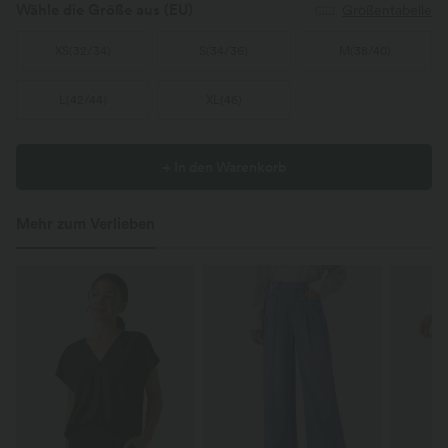
Wähle die Größe aus
(EU)
Größentabelle
XS
(
32/34
)
S
(
34/36
)
M
(
38/40
)
L
(
42/44
)
XL
(
46
)
+ In den Warenkorb
Mehr zum Verlieben