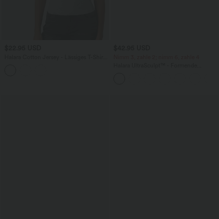
$22.95 USD
$42.95 USD
Halara Cotton Jersey - Lässiges T-Shirt
Nimm 3, zahle 2; nimm 6, zahle 4
aus Baumwolle mit Rundhalsausschnitt
Halara UltraSculpt™ - Formende
und kurzen Ärmeln
Bootcut-Yoga-Leggings mit hohem
Bund, Seitentaschen und
Bauchkontrolle