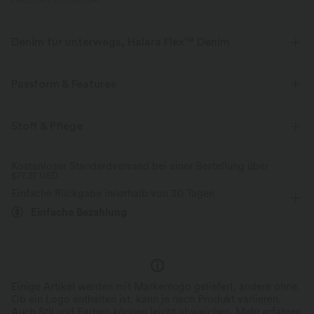
PRODUKT ID: 02631541
Denim für unterwegs, Halara Flex™ Denim
Sieht aus wie Denim, fühlt sich an wie Athleisure. Halara Flex™ Denim
gibt dir die Dehnbarkeit und Weichheit, die du brauchst, um dich
Passform & Features
uneingeschränkt bewegen zu können.
flacher Bund
Gesäßtaschen
Seitentaschen
Stoff & Pflege
Vier-Wege-Stretch
weich
überziehen
lässig
7/8-Länge
mit hohem Bund
bequem wie Leggings
Leichtgewichtig
Kostenloser Standardversand bei einer Bestellung über
$77.37 USD
Bootcut
Mittlere Dehnung
Vier-Wege-Stretch
Einfache Rückgabe innerhalb von 30 Tagen
Schmale Passform
Einfache Bezahlung
Einige Artikel werden mit Markenlogo geliefert, andere ohne.
Ob ein Logo enthalten ist, kann je nach Produkt variieren.
Auch Stil und Farben können leicht abweichen.
Mehr erfahren