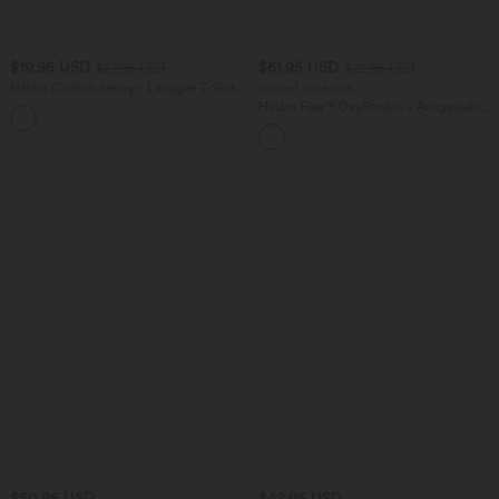
$19.95 USD
$61.95 USD
$27.95 USD
$72.95 USD
Halara Cotton Jersey - Lässiges T-Shirt
limited time sale
aus Baumwolle mit Polokragen und
Halara Flex™ DayStretch - Ausgestellte
kurzen Ärmeln
Arbeits-Hose mit hohem Bund und
Seitentaschen
$50.95 USD
$42.95 USD