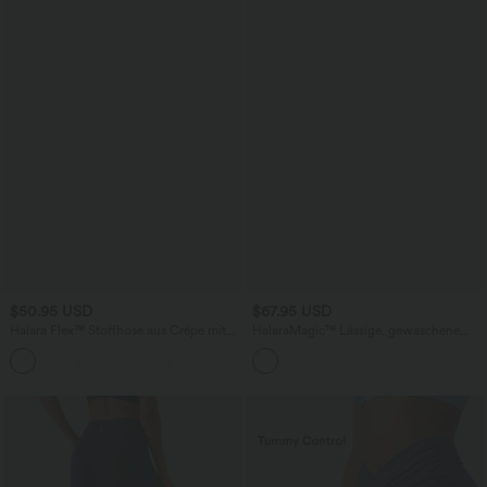
$50.95 USD
$67.95 USD
Halara Flex™ Stoffhose aus Crêpe mit
HalaraMagic™ Lässige, gewaschene
hoher Taille und geradem Bein und
Jeans aus elastischem Strick Denim mit
Seitentaschen
hohem Bund, Seitentaschen und
weitem Bein