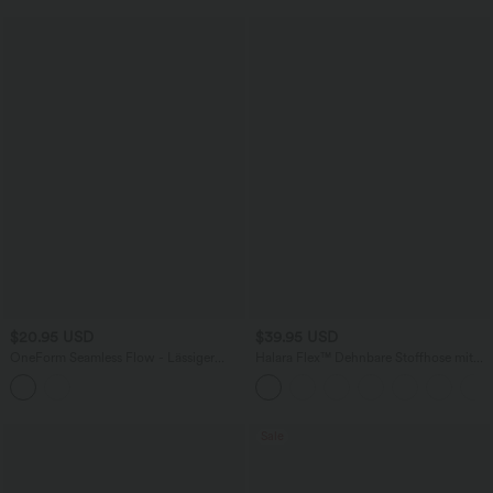
$20.95 USD
$39.95 USD
OneForm Seamless Flow - Lässiger
Halara Flex™ Dehnbare Stoffhose mit
Sport-BH mit Kontrastspitze und
hohem Bund und Seitentasche hinten
geringem Support
Sale