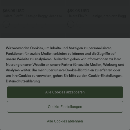
$56.95 USD
$59.95 USD
Halara Flex™ - Lässige Baggy-Jeans mit
Halara Flex™ - Lässige, drapierte Baggy-
mittelhohem Bund, Seitentaschen udn
Jeans aus verwaschenem Lyocell mit
Bauchkontrolle
hohem Crossover-Bund und mehreren
Taschen
Wir verwenden Cookies, um Inhalte und Anzeigen zu personalisieren,
Funktionen für soziale Medien anbieten zu können und die Zugriffe auf
unsere Website zu analysieren. Außerdem geben wir Informationen zu Ihrer
Nutzung unserer Website an unsere Partner für soziale Medien, Werbung und
Analysen weiter. Um mehr über unsere Cookie-Richtlinien zu erfahren oder
DREH & GEWINNE!
um Ihre Cookies zu verwalten, gehen Sie bitte zu den Cookie-Einstellungen.
Datenschutzerklärung
Alle Cookies akzeptieren
Cookie-Einstellungen
$39.95 USD
$42.95 USD
Alle Cookies ablehnen
Halara Flex™ Kurze, schmal zulaufende
Halara UltraSculpt™ - Yoga-Leggings
Arbeitshose mit hohem Bund und
mit Kontrastspitze, hohem V-förmigem