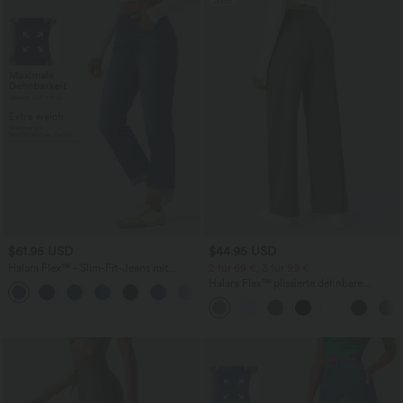
$61.95 USD
$44.95 USD
Halara Flex™ - Slim-Fit-Jeans mit
2 für 69 €, 3 für 99 €
hohem Bund, Seitentaschen und
Halara Flex™ plissierte dehnbare
gerolltem Saum
Stoffhose mit hohem Bund,
Seitentaschen und geradem Bein