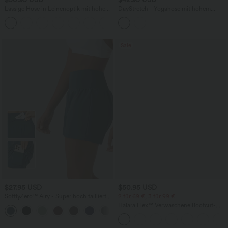
Lässige Hose in Leinenoptik mit hohem
DayStretch - Yogahose mit hohem
Bund, mehreren Taschen und geradem
Crossover-Bund, mehreren Taschen,
+5
Bein
Bauchkontrolle und geradem Bein
Sale
$27.95 USD
$50.95 USD
SoftlyZero™ Airy - Super hoch taillierte
2 für 69 €, 3 für 99 €
2-in-1-Yoga-Shorts mit Gesäßtasche
Halara Flex™ Verwaschene Bootcut-
+20
und Seitentasche-längere Länge
Jeans aus elastischem Strick-Denim mit
hohem Bund und mehrere Taschen