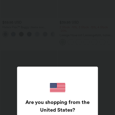
$59.95 USD
$39.95 USD
Halara Flex™ Baggy Jeans aus
2 Stück -10%, 3 Stück -15%, 4 Stück
verwaschenem Stretch-Strick mit
-20%
+2
hohem Bund, mehreren Taschen und
Lässige Hose mit Leinengefühl, hoher
weitem Bein, Wide Leg Jeans
Taille, Kordelzug an der Seite und
weitem Bein
Are you shopping from the
United States
?