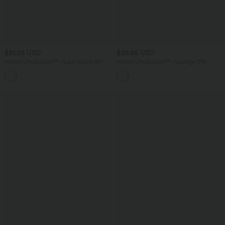
$31.95 USD
$36.95 USD
Halara UltraSculpt™ - Lauf-Sport-BH
Halara UltraSculpt™ - Lässige 7/8-
mit V-Ausschnitt, leichtem Support und
Leggings mit hohem Bund und
Racerback - E-G-Cups
Gesäßtaschen