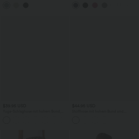
Rundhalsausschnitt und langen Ärmeln
Bund, Seitentaschen, Kordelzug und
konischem Schnitt - schnelltrocknend -
UPF40+
$39.95 USD
$44.95 USD
Yoga-Schlaghose mit hohem Bund,
Stoffhose mit hohem Bund und
Kordelzug und Streifen
Knopftasche und weitem Bein
+1