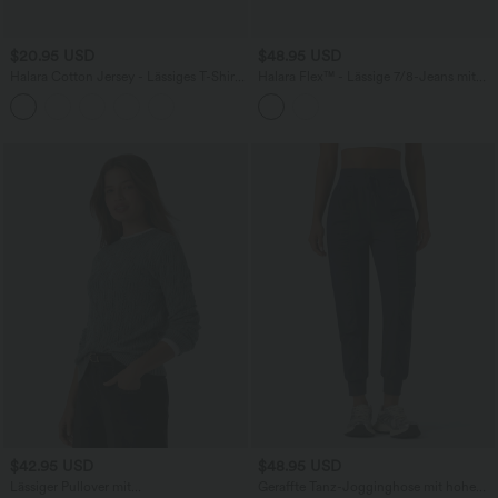
$20.95 USD
$48.95 USD
Halara Cotton Jersey - Lässiges T-Shirt
Halara Flex™ - Lässige 7/8-Jeans mit
aus Baumwolle mit Rundhalsausschnitt
hohem Bund, Seitentaschen,
und kurzen Ärmeln
Bauchkontrolle und geschwungenem
Saum - skinny fit
$42.95 USD
$48.95 USD
Lässiger Pullover mit
Geraffte Tanz-Jogginghose mit hohem