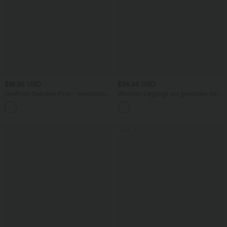
$16.95 USD
$36.95 USD
OneForm Seamless Flow - Verkürztes,
Workout-Leggings aus geripptem Strick
gerafftes Yoga-Tanktop mit V-
mit hohem Bund, Seitentaschen,
Ausschnitt
Bauchkontrolle und Kordelzug -
schnelltrocknend, UPF50+
Sale