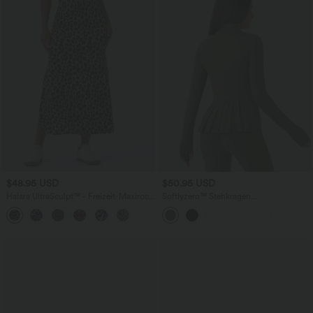
$48.95 USD
$50.95 USD
Halara UltraSculpt™ - Freizeit-Maxirock
Softlyzero™ Stehkragen
mit hohem Bund, Leopardenmuster und
Daumenlochtaschen Plissierter
Schlitz
Reißverschluss Schlanke Reitjacke