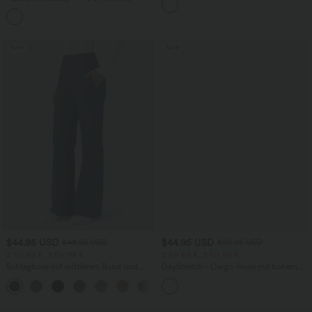
Seitentaschen
Workout-Leggings mit hohem Bund,
+17
Seitentaschen und Bauchkontrolle
Sale
Sale
$44.95 USD
$44.95 USD
$48.95 USD
$50.95 USD
2 für 69 €, 3 für 99 €
2 für 69 €, 3 für 99 €
Schlaghose mit mittlerem Bund und
DayStretch - Cargo-Hose mit hohem
seitlichen Reißverschlusstaschen
Bund, Seitentaschen und schmaler
+12
Passform