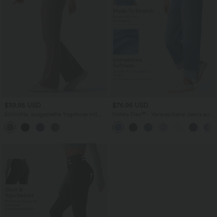
$39.95 USD
$76.95 USD
Schlichte, ausgestellte Yogahose mit
Halara Flex™ - Verwaschene Jeans aus
hohem Bund, Seitentaschen und
elastischem Strick-Denim mit hohem
Kordelzug
Bund, mehreren Taschen, Rollsaum und
weitem Bein