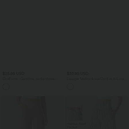
$25.95 USD
$33.95 USD
OneForm - Gerafftes, rückenfreies
Lässiger Midirock aus Cord in A-Linie
Yoga-Tanktop mit überkreuzten
mit hohem Bund und Klapptaschen
Doppelträgern und nahtlosem Flow -
extralang