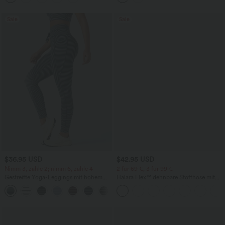
Sale
Sale
$36.95 USD
$42.95 USD
Nimm 3, zahle 2; nimm 6, zahle 4
2 für 69 €, 3 für 99 €
Gestreifte Yoga-Leggings mit hohem
Halara Flex™ dehnbare Stoffhose mit
Bund, Seitentaschen und Kordelzug
hohem Bund, Waffelmuster,
+9
Seitentaschen und weitem Bein