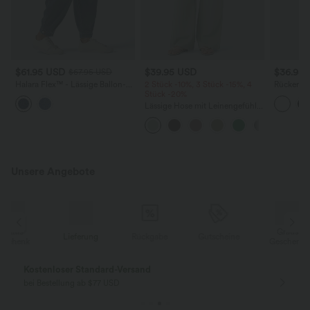
$61.95 USD
$39.95 USD
$36.95
$67.95 USD
Halara Flex™ - Lässige Ballon-
2 Stück -10%, 3 Stück -15%, 4
Rückenfre
Joggers aus Denim mit
Stück -20%
U-Ausschn
mittelhohem Bund und
Trägern 
Lässige Hose mit Leinengefühl,
mehreren Taschen
Saum
hoher Taille, Kordelzug an der
Seite und weitem Bein
Unsere Angebote
Gratis
Lieferung
Rückgabe
Gutscheine
k
Geschenk
Kostenloser Standard-Versand
bei Bestellung ab $77 USD