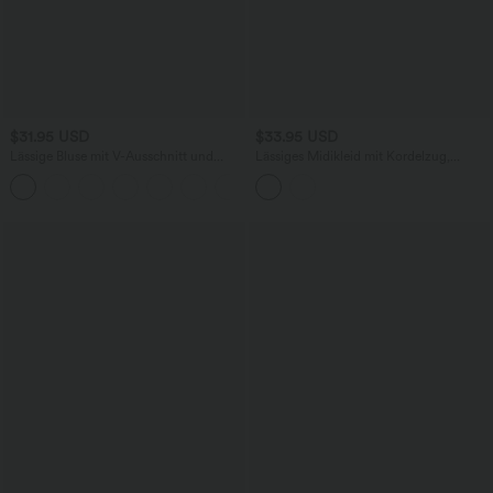
$31.95 USD
$33.95 USD
Lässige Bluse mit V-Ausschnitt und
Lässiges Midikleid mit Kordelzug,
kurzen Puffärmeln
Schlitz und geschwungenem Saum