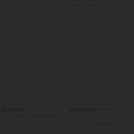
Halara Flex™ - Schmal zulaufende
Fließende hosenrock in Leinenoptik mit
Bürohose mit hohem Bund,
mittelhohem Bund, Seitentaschen und
+8
Seitentaschen und Waffelstoff
weitem Bein
Sale
$27.95 USD
$42.95 USD
$50.95 USD
Yoga-Tanktop mit Rundhalsausschnitt,
2 Stück -10%, 3 Stück -15%, 4 Stück
Rüschen und InstantCool
-20%
+16
Jumpsuit mit V-Ausschnitt, kurzen
Ärmeln, plissierten Seitentaschen und
weitem Bein, fließendem Waffelmuster