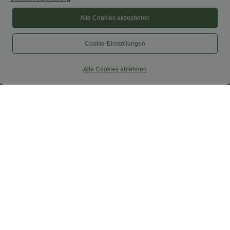
Alle Cookies akzeptieren
Cookie-Einstellungen
Alle Cookies ablehnen
$52.95 USD
$39.95 USD
$61.95 USD
limited time sale
2 Stück -10%, 3 Stück -15%, 4 Stück
-20%
Lässiger, rückenfreier Jumpsuit mit
Seitentaschen
Lässiger Maxirock in Leinenoptik mit
+10
hohem Bund und Kordelzug