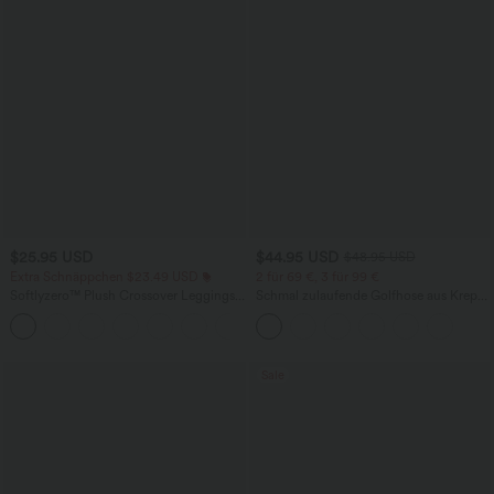
$25.95 USD
$44.95 USD
$48.95 USD
Extra Schnäppchen $23.49 USD
2 für 69 €, 3 für 99 €
Softlyzero™ Plush Crossover Leggings
Schmal zulaufende Golfhose aus Krepp
mit Taschen
mit hohem Bund und Seitentaschen
+16
Sale