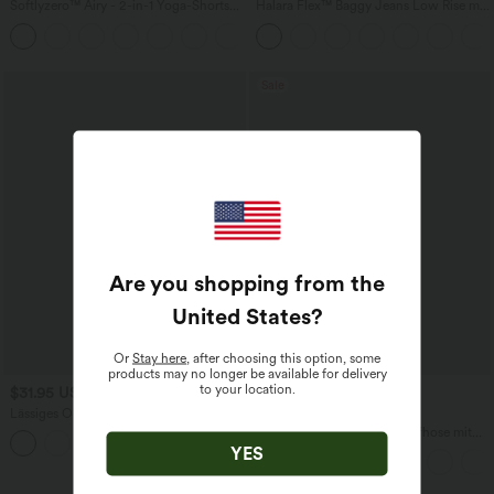
Softlyzero™ Airy - 2-in-1 Yoga-Shorts
Halara Flex™ Baggy Jeans Low Rise mit
mit superhohem Bund, mehreren
Knopf und Reißverschluss, mehreren
+23
Taschen und InstantCool - 17,78 cm
Taschen, weitem Bein
Sale
Are you shopping from the
United States
?
Or
Stay here
, after choosing this option, some
products may no longer be available for delivery
to your location.
$31.95 USD
$42.95 USD
Lässiges Oberteil mit
2 für 69 €, 3 für 99 €
Rundhalsausschnitt und
Halara Flex™ dehnbare Stoffhose mit
+1
Fledermausärmeln
hohem Bund, Waffelmuster,
YES
Seitentaschen und weitem Bein