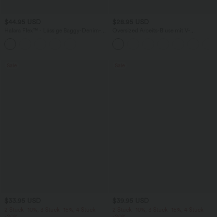
$44.95 USD
$28.95 USD
Halara Flex™ - Lässige Baggy-Denim-
Oversized Arbeits-Bluse mit V-
Shorts mit hohem Crossover-Bund und
Ausschnitt und kurzen Ärmeln -
mehreren Taschen
knitterfrei
Sale
Sale
$33.95 USD
$39.95 USD
2 Stück -10%, 3 Stück -15%, 4 Stück
2 Stück -10%, 3 Stück -15%, 4 Stück
-20%
-20%