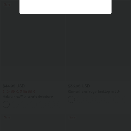
Sale
$44.95 USD
$36.95 USD
2 für 69 €, 3 für 99 €
Rückenfreies Yoga-Tanktop mit U-
Ausschnitt, überkreuzten Trägern und
Halara Flex™ plissierte dehnbare
abgerundetem Saum
Stoffhose mit hohem Bund,
+23
Seitentaschen und geradem Bein
Sale
Sale