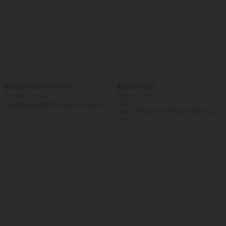
$57.95 USD
$39.95 USD
$67.95 USD
limited time sale
2 Stück -10%, 3 Stück -15%, 4 Stück
-20%
Ärmelloser, geraffter Party-Jumpsuit mit
V-Ausschnitt, Seitentaschen und
Halara UltraSculpt™ Rückenfreies Lauf-
+7
unsichtbarem Reißverschluss - pipi-
Tanktop mit U-Ausschnitt und
praktisch
überkreuztem, abgerundetem Saum