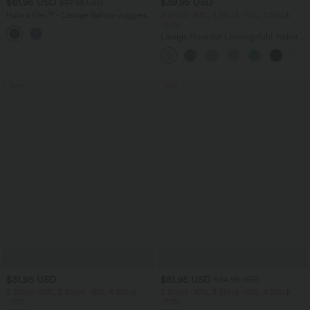
$61.95 USD
$39.95 USD
$67.95 USD
Halara Flex™ - Lässige Ballon-Joggers
2 Stück -10%, 3 Stück -15%, 4 Stück
aus Denim mit mittelhohem Bund und
-20%
mehreren Taschen
Lässige Hose mit Leinengefühl, hoher
Taille, Kordelzug an der Seite und
weitem Bein
Sale
Sale
$31.95 USD
$61.95 USD
$64.95 USD
2 Stück -10%, 3 Stück -15%, 4 Stück
2 Stück -10%, 3 Stück -15%, 4 Stück
-20%
-20%