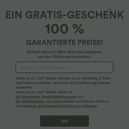
EIN GRATIS-GESCHENK
Halara DayStretch*
100 %
DayStretch - Arbeits-Biker-Shorts mit hohem
Bund und Seitentaschen - 20,3 cm
5
(
22
)
GARANTIERTE PREISE!
$19.95 USD
$31.95 USD
Einfach deine E-Mail-Adresse eingeben,
um das Glücksrad zu drehen.
Indem du auf „los!“ klicken, stimmen du zu, Marketing-E-Mails
über Halara zu erhalten. du können Ihre Zustimmung jederzeit
widerrufen.
Indem du auf „los!“ klicken, haben du
die Allgemeinen Geschäftsbedingungen
und
die Aktivitätsregeln von Halara
gelesen und stimmen ihnen zu
und
erkennen die Datenschutzrichtlinie von Halara an
.
los!