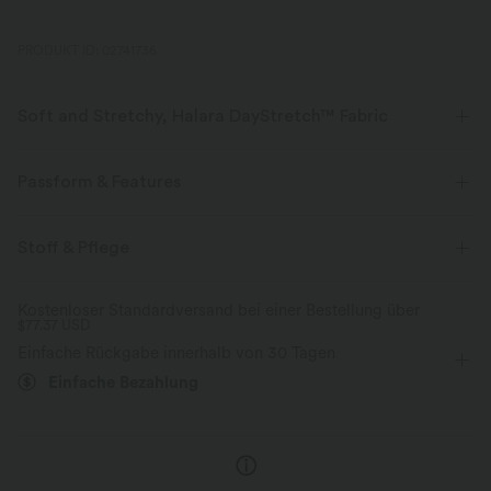
PRODUKT ID: 02741736
Soft and Stretchy, Halara DayStretch™ Fabric
Feel-good comfort that's soft, stretchy, and breathable enough for any
activity.
Passform & Features
Vier-Wege-Stretch
Atmungsaktiv
flacher Bund
Aufgesetzte Tasche mit Patte
Stoff & Pflege
Seitentaschen
überziehen
Oficina
22,8 cm
weich
Feuchtigkeitsableitend
Kostenloser Standardversand bei einer Bestellung über
$77.37 USD
mit hohem Bund
eng geschnitten
Hohe Dehnung
Verbesserte Selbstglättung
Einfache Rückgabe innerhalb von 30 Tagen
Vier-Wege-Stretch
Einfache Bezahlung