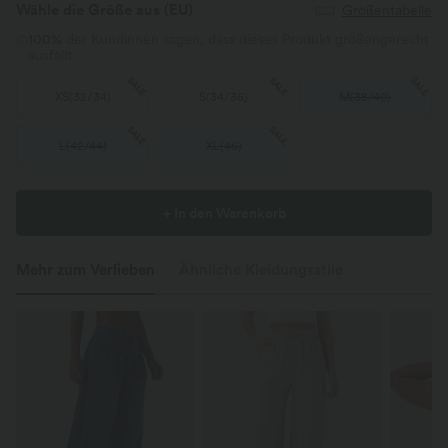
Wähle die Größe aus
(EU)
Größentabelle
100%
der Kundinnen sagen, dass dieses Produkt größengerecht
ausfällt.
SALE
SALE
SALE
XS
(
32/34
)
S
(
34/36
)
M
(
38/40
)
SALE
SALE
L
(
42/44
)
XL
(
46
)
+ In den Warenkorb
Mehr zum Verlieben
Ähnliche Kleidungsstile