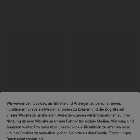
Sale
$56.95 USD
$44.95 USD
Wir verwenden Cookies, um Inhalte und Anzeigen zu personalisieren,
Ärmelloses Midikleid mit V-Ausschnitt,
2 Stück -10%, 3 Stück -15%, 4 Stück
Funktionen für soziale Medien anbieten zu können und die Zugriffe auf
Seitentaschen und Reißverschluss
-20%
Lässige Cordhose mit mittelhohem
unsere Website zu analysieren. Außerdem geben wir Informationen zu Ihrer
Bund, Reißverschluss und Seitentaschen
Nutzung unserer Website an unsere Partner für soziale Medien, Werbung und
Analysen weiter. Um mehr über unsere Cookie-Richtlinien zu erfahren oder
um Ihre Cookies zu verwalten, gehen Sie bitte zu den Cookie-Einstellungen.
Sale
Datenschutzerklärung