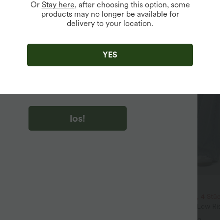
Or
Stay here
, after choosing this option, some
products may no longer be available for
delivery to your location.
u auf „los!“ klicken, stimmen du zu, Marketing-E-Mails über
zu erhalten. du können Ihre Zustimmung jederzeit widerrufen.
YES
u auf „los!“ klicken, haben du
lgemeinen Geschäftsbedingungen
und
ivitätsregeln von Halara
gelesen und stimmen ihnen zu und
n die Datenschutzrichtlinie von Halara an
.
los!
$61.95 USD
$50.95 USD
$64.95 USD
3 Stück -15%, 4 Stück -20%
2 Stück -10%, 3 Stück -15%, 4 Stü
-Ausschnitt, kurzen Ärmeln,
Halara Flex™ Baggy Jeans Low Ri
itentaschen und weitem Bein,
und Reißverschluss, mehreren Ta