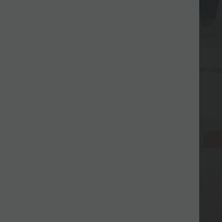
$61.95 USD
$67.95 USD
ür 99 €
Halara Flex™ - Lässige Ballon-Jo
mit mittelhohem Bund und mehre
issierte dehnbare Stoffhose mit
eitentaschen und geradem Bein
+27
Sale