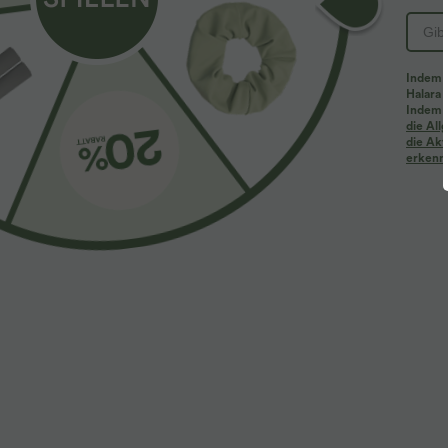
Indem d
Halara 
Indem d
die Al
die Akt
erkenne
$33.95 USD
$42.95 USD
$36.95 USD
Nimm 3, zahle 2; nimm 6, zahle 4
2 Stück -10%, 
Halara UltraSculpt™ - Formende Workout-
Jumpsuit mit V
Leggings mit hohem Bund, Seitentaschen und
plissierten Se