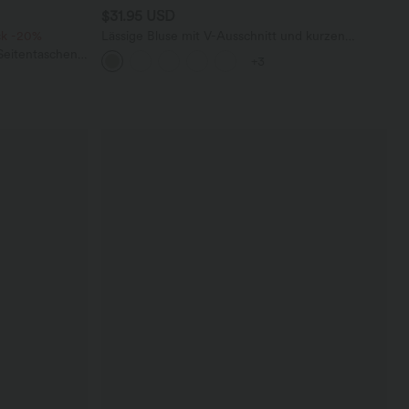
$31.95 USD
ck -20%
Lässige Bluse mit V-Ausschnitt und kurzen
Puffärmeln
eitentaschen -
+3