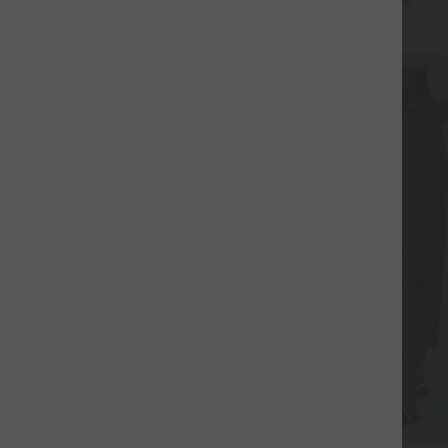
+9
+9
ffelmuster
Bein
Sale