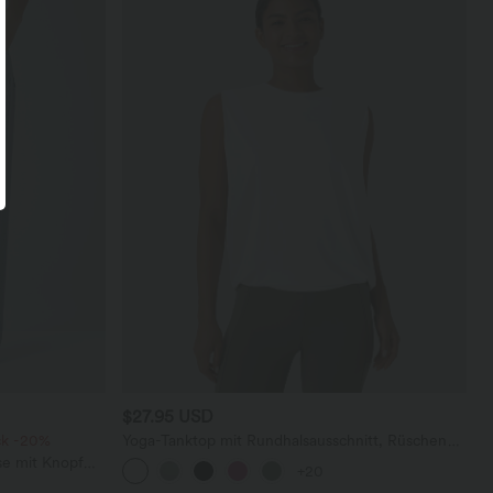
$27.95 USD
ck -20%
Yoga-Tanktop mit Rundhalsausschnitt, Rüschen
und InstantCool
se mit Knopf
+20
schen, weitem