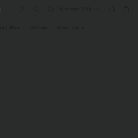
Deutschland
(
USD
)
ts | Bikers
Oberteile
Jeans | Denim
Leggings
Plus-Size