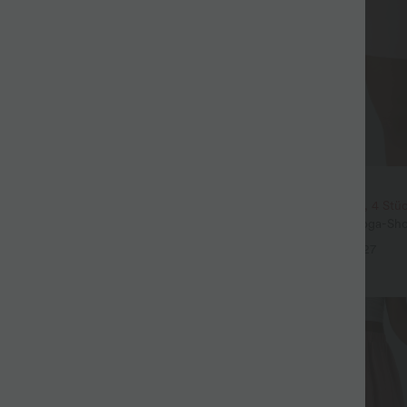
$31.95 USD
oga-Tanktop mit U-Ausschnitt,
2 Stück -10%, 3 Stück -15%, 4 Stü
Trägern und abgerundetem Saum
Softlyzero™ Airy - 2-in-1 Yoga-Sho
+4
superhohem Bund, mehreren Tas
+27
InstantCool - 17,78 cm
Sale