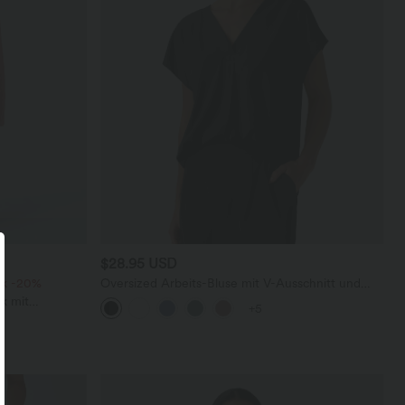
$28.95 USD
ck -20%
Oversized Arbeits-Bluse mit V-Ausschnitt und
kurzen Ärmeln - knitterfrei
k mit
+5
 und weitem