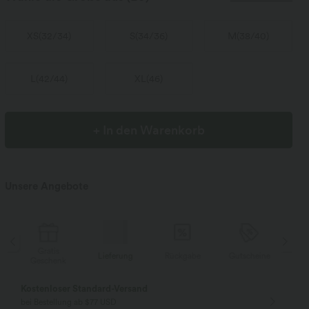
XS
(
32/34
)
S
(
34/36
)
M
(
38/40
)
L
(
42/44
)
XL
(
46
)
+ In den Warenkorb
Unsere Angebote
Gratis
Lieferung
Rückgabe
Gutscheine
Li
Geschenk
Kostenloser Standard-Versand
bei Bestellung ab $77 USD