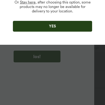
Or
Stay here
, after choosing this option, some
products may no longer be available for
delivery to your location.
u auf „los!“ klicken, stimmen du zu, Marketing-E-Mails über
zu erhalten. du können Ihre Zustimmung jederzeit widerrufen.
YES
u auf „los!“ klicken, haben du
lgemeinen Geschäftsbedingungen
und
ivitätsregeln von Halara
gelesen und stimmen ihnen zu und
n die Datenschutzrichtlinie von Halara an
.
Plissiert
überziehen
lässig
Knöchellänge
los!