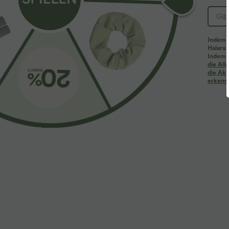
PRODUKT ID: 02645139
Indem d
Halara 
Passform & Features
Indem d
die Al
die Akt
erkenne
flacher Bund
Seitentaschen
gerollter Saum
Zwei-Wege-Stretch
Lockerer Passform
Stoff & Pflege
Materialien
100% Polyester