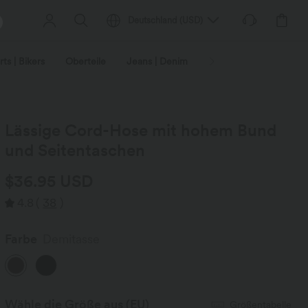
Deutschland
(
USD
)
ts | Bikers
Oberteile
Jeans | Denim
Leggings
Plus-Size
Lässige Cord-Hose mit hohem Bund
und Seitentaschen
$36.95 USD
4.8
(
38
)
Farbe
Demitasse
Wähle die Größe aus
(EU)
Größentabelle