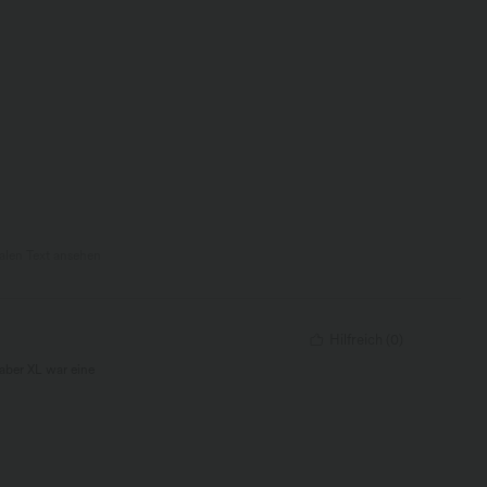
nalen Text ansehen
Hilfreich
(
0
)
aber XL war eine