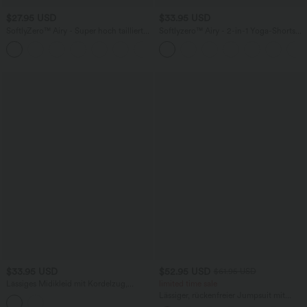
$27.95 USD
$33.95 USD
SoftlyZero™ Airy - Super hoch taillierte
Softlyzero™ Airy - 2-in-1 Yoga-Shorts
2-in-1-Yoga-Shorts mit Gesäßtasche
mit superhohem Bund, mehreren
+20
und Seitentasche-längere Länge
Taschen und InstantCool - 22,9 cm
$33.95 USD
$52.95 USD
$61.95 USD
Lässiges Midikleid mit Kordelzug,
limited time sale
Schlitz und geschwungenem Saum
Lässiger, rückenfreier Jumpsuit mit
Seitentaschen