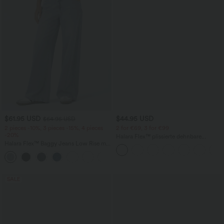
$61.95 USD
$44.95 USD
$64.95 USD
2 pieces -10%, 3 pieces -15%, 4 pieces
2 for €69, 3 for €99
-20%
Halara Flex™ plissierte dehnbare
Halara Flex™ Baggy Jeans Low Rise mit
Stoffhose mit hohem Bund,
Knopf und Reißverschluss, mehreren
Seitentaschen und geradem Bein
+5
Taschen, weitem Bein
SALE