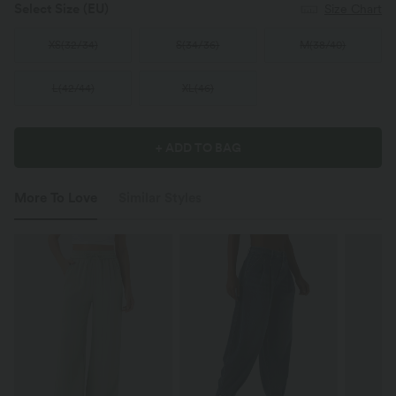
Select Size
(EU)
Size Chart
XS
(
32/34
)
S
(
34/36
)
M
(
38/40
)
L
(
42/44
)
XL
(
46
)
+ ADD TO BAG
More To Love
Similar Styles