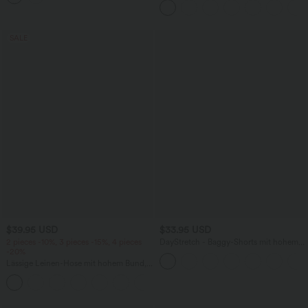
SALE
$39.95 USD
$33.95 USD
2 pieces -10%, 3 pieces -15%, 4 pieces
DayStretch - Baggy-Shorts mit hohem
-20%
Bund und Seitentaschen - 17,8 cm
Lässige Leinen-Hose mit hohem Bund,
Kordelzug, weitem Bein und Taschen
+5