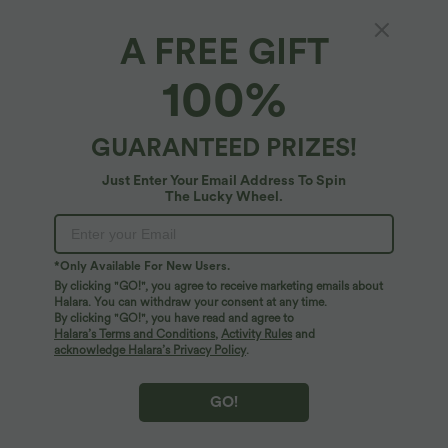
A FREE GIFT
Halara DayStretch*
100%
DayStretch - Ärmelloses 2-teiliges Golf-Mini-
Active-Kleid mit Kragen, Reißverschluss,
Seitentaschen und Farbblock - Golf Tee
4.9
(
63
)
GUARANTEED PRIZES!
Pocket
$48.95 USD
Just Enter Your Email Address To Spin
The Lucky Wheel.
*Only Available For New Users.
By clicking "GO!", you agree to receive marketing emails about
Halara. You can withdraw your consent at any time.
By clicking "GO!", you have read and agree to
Halara’s Terms and Conditions
,
Activity Rules
and
acknowledge Halara’s Privacy Policy
.
GO!