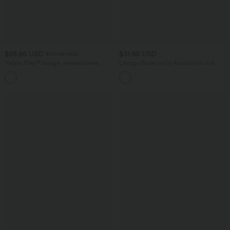
$65.95 USD
$31.95 USD
$70.95 USD
Halara Flex™ lässige, verwaschene
Lässige Bluse mit V-Ausschnitt und
Baggy Jeans aus elastischem Strick-
kurzen Puffärmeln
+3
Denim mit niedrigem Bund, Knopf,
Reißverschluss, mehreren Taschen und
weitem Bein