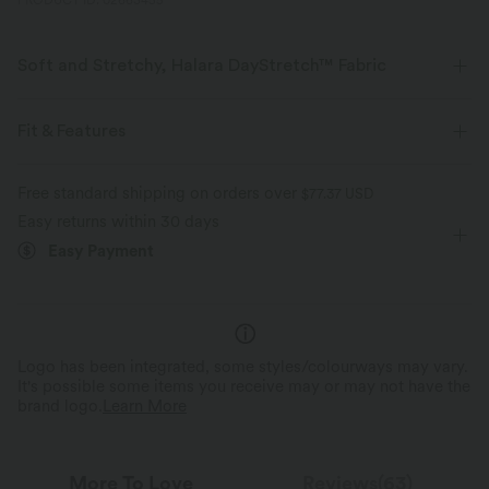
PRODUCT ID: 02663455
Soft and Stretchy, Halara DayStretch™ Fabric
Feel-good comfort that's soft, stretchy, and breathable enough for any
activity.
Fit & Features
Four-way stretch
Breathable
Soft
Slim Fit
Built-in Shorts
Hidden Pockets
Polo
Free standard shipping on orders over
$77.37 USD
Easy returns within 30 days
Half Zip
Zip Fly
Golf
Mini
Narrow
Moisture-wicking
Enhanced Wrinkle Recovery
Easy Payment
Sleeveless
High Stretch
Four-Way Stretch
Bodycon
Logo has been integrated, some styles/colourways may vary.
It's possible some items you receive may or may not have the
brand logo.
Learn More
More To Love
Reviews(63)