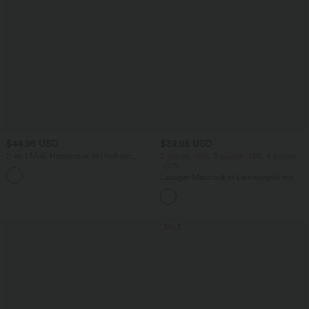
$44.95 USD
$39.95 USD
2-in-1 Midi-Hosenrock mit hohem
2 pieces -10%, 3 pieces -15%, 4 pieces
Bund, Seitentaschen, Kordelzug und
-20%
+15
kontrastierendem Netz
Lässiger Maxirock in Leinenoptik mit
hohem Bund und Kordelzug
SALE