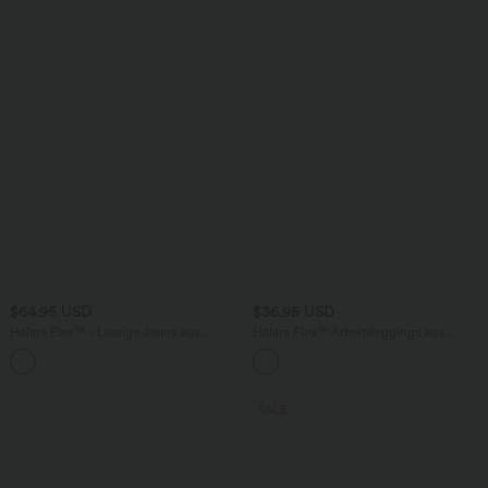
$64.95 USD
$36.95 USD
Halara Flex™ - Lässige Jeans aus
Halara Flex™ Arbeitsleggings aus
elastischem Strick-Denim mit hohem
elastischem Strick-Denim mit hohem
Bund, mehreren Taschen,
Bund und mehreren Taschen
Knopfverschluss und geradem Bein
SALE