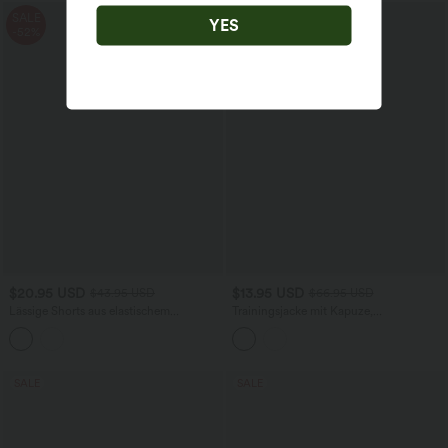
SALE
SALE
YES
-52%
-79%
$20.95 USD
$13.95 USD
$43.95 USD
$66.95 USD
Lässige Shorts aus elastischem
Trainingsjacke mit Kapuze,
Kunstleder mit hohem Bund und
Seitentaschen, langen Ärmeln und
Seitentaschen
Rüschensaum - UPF40+
SALE
SALE