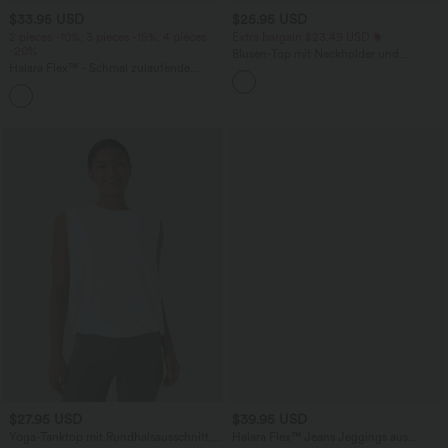
$33.95 USD
$25.95 USD
2 pieces -10%, 3 pieces -15%, 4 pieces
Extra bargain $23.49 USD
-20%
Blusen-Top mit Neckholder und
Halara Flex™ - Schmal zulaufende
Schlüssellochausschnitt, plissiert,
Bürohose mit hohem Bund,
ärmellos, abgerundeter Saum
+8
Seitentaschen und Waffelstoff
$27.95 USD
$39.95 USD
Yoga-Tanktop mit Rundhalsausschnitt,
Halara Flex™ Jeans Jeggings aus