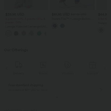
$39.95 USD
$61.95 USD
$44.95
$67.95 USD
2 pieces -10%, 3 pieces -15%, 4
Halara Flex™ - Lässige Ballon-
2 for €69
pieces -20%
Joggers aus Denim mit
Halara Fl
mittelhohem Bund und
Lässige Hose mit Leinengefühl,
Stoffhos
mehreren Taschen
hoher Taille, Kordelzug an der
Seitenta
+15
Seite und weitem Bein
Our Offerings
Delivery
Return
Vouchers
Free gift
Free standard shipping
on orders of $77 USD or more