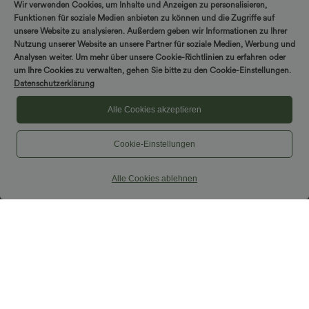
schnelltrocknend, extralang
Wir verwenden Cookies, um Inhalte und Anzeigen zu personalisieren,
Funktionen für soziale Medien anbieten zu können und die Zugriffe auf
SALE
unsere Website zu analysieren. Außerdem geben wir Informationen zu Ihrer
Nutzung unserer Website an unsere Partner für soziale Medien, Werbung und
Analysen weiter. Um mehr über unsere Cookie-Richtlinien zu erfahren oder
um Ihre Cookies zu verwalten, gehen Sie bitte zu den Cookie-Einstellungen.
Datenschutzerklärung
Alle Cookies akzeptieren
Cookie-Einstellungen
Alle Cookies ablehnen
$27.95 USD
$39.95 USD
2 pieces -10%, 3 pieces -15%, 4 pieces
Halara Flex™ Dehnbare Stoffhose mit
-20%
hohem Bund und Seitentasche hinten
Everyday Softlyzero™ Airy Crossover 2-
in-1-Mini-Tennisrock mit Seitentaschen-
+25
Lucid
SALE
SALE