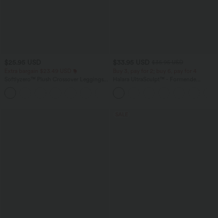
$25.95 USD
$33.95 USD
$36.95 USD
Extra bargain $23.49 USD
Buy 3, pay for 2; buy 6, pay for 4
Softlyzero™ Plush Crossover Leggings
Halara UltraSculpt™ - Formende
mit Taschen
Workout-Leggings mit hohem Bund,
+16
Seitentaschen und Bauchkontrolle
SALE