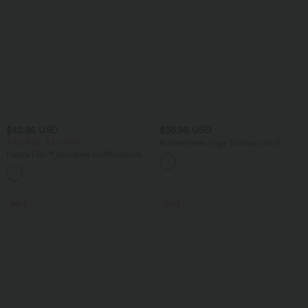
$42.95 USD
$36.95 USD
2 for €69, 3 for €99
Rückenfreies Yoga-Tanktop mit U-
Ausschnitt, überkreuzten Trägern und
Halara Flex™ dehnbare Stoffhose mit
abgerundetem Saum
hohem Bund, Waffelmuster,
+20
Seitentaschen und weitem Bein
SALE
SALE