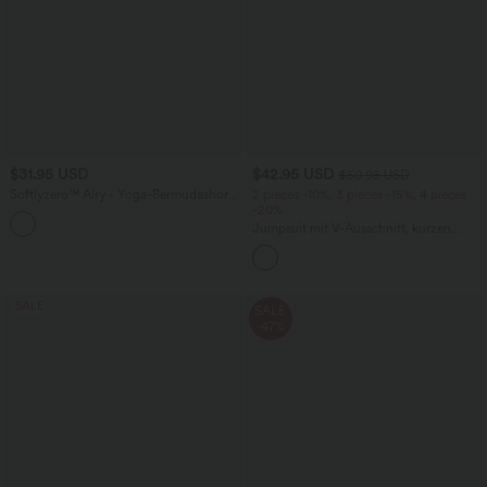
$31.95 USD
$42.95 USD
$50.95 USD
Softlyzero™ Airy - Yoga-Bermudashorts
2 pieces -10%, 3 pieces -15%, 4 pieces
mit hohem Bund, mehreren Taschen
-20%
+16
und InstantCool
Jumpsuit mit V-Ausschnitt, kurzen
Ärmeln, plissierten Seitentaschen und
weitem Bein, fließendem Waffelmuster
SALE
SALE
-47%