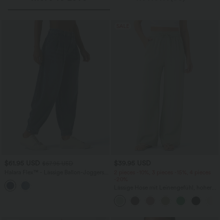
SALE
$61.95 USD
$39.95 USD
$67.95 USD
Halara Flex™ - Lässige Ballon-Joggers
2 pieces -10%, 3 pieces -15%, 4 pieces
aus Denim mit mittelhohem Bund und
-20%
mehreren Taschen
Lässige Hose mit Leinengefühl, hoher
Taille, Kordelzug an der Seite und
weitem Bein