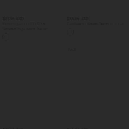
$27.95 USD
$33.95 USD
Extra bargain $25.73 USD
DayStretch - Arbeits-Shorts mit hohem
Bund, Seitentaschen und weitem Bein
Gerafftes Yoga-Sport-Top mit
Rundhalsausschnitt und kurzen Ärmeln
+11
- UPF50+
SALE