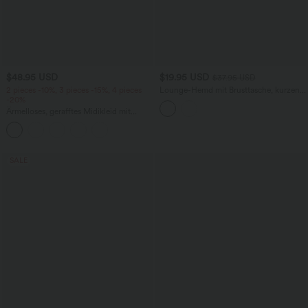
$48.95 USD
$19.95 USD
$37.95 USD
2 pieces -10%, 3 pieces -15%, 4 pieces
Lounge-Hemd mit Brusttasche, kurzen
-20%
Ärmeln und Streifen
Ärmelloses, gerafftes Midikleid mit
eckigem Ausschnitt, integriertem BH
und überkreuztem Rückendesign
SALE