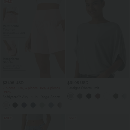
SALE
$31.95 USD
$31.95 USD
2 pieces -10%, 3 pieces -15%, 4 pieces
Lässiges Oberteil mit
-20%
Rundhalsausschnitt und
Fledermausärmeln
Softlyzero™ Airy - 2-in-1 Yoga-Shorts
mit superhohem Bund, mehreren
+23
Taschen und InstantCool - 17,78 cm
SALE
SALE