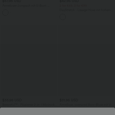
$67.95 USD
$42.95 USD
Ärmelloser Jumpsuit mit U-Boot-
2 for €69, 3 for €99
Ausschnitt, Seitentaschen, seitlichen
DayStretch - Lässige Hose mit hohem
+8
Bindebändern, Streifen und InstantCool
Bund, Seitentaschen und Barrel-Leg
- Easy Peezy Edition
$33.95 USD
$31.95 USD
Breezeful™ - Plissierter 2-in-1 Minirock
Ärmellose, oversized Büro-Bluse mit V-
mit hohem Bund, Taschen und
Ausschnitt - knitterfrei
asymmetrischem Saum -