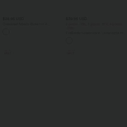
$28.95 USD
$39.95 USD
Oversized Arbeits-Bluse mit V-
2 pieces -10%, 3 pieces -15%, 4 pieces
Ausschnitt und kurzen Ärmeln -
-20%
+1
knitterfrei
Fließende hosenrock in Leinenoptik mit
mittelhohem Bund, Seitentaschen und
weitem Bein
SALE
SALE