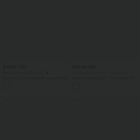
$25.95 USD
$33.95 USD
Extra Bargain $20.13 USD
Buy 3, pay for 2; buy 6, pay for 4
Arbeits-T-Shirt mit Rundhalsausschnitt
Halara UltraSculpt™ - Yoga-Sport-BH
und kurzen Fledermausärmeln
mit leichtem Support und geformten
+1
Körbchen - Push-Up
SALE
SALE