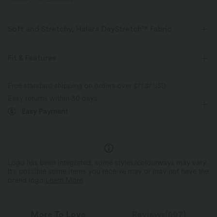
PRODUCT ID: 02645004
Soft and Stretchy, Halara DayStretch™ Fabric
Feel-good comfort that's soft, stretchy, and breathable enough for any
activity.
Fit & Features
Four-way stretch
Breathable
Soft
Crossover Waist
Crossover
Pull-on
Free standard shipping on orders over
$77.37 USD
Easy returns within 30 days
Yoga & Pilates
Floor Length
High-waisted
Flare
Moisture-wicking
Enhanced Wrinkle Recovery
Easy Payment
High Stretch
Four-Way Stretch
Slim Fit
Logo has been integrated, some styles/colourways may vary.
It's possible some items you receive may or may not have the
brand logo.
Learn More
More To Love
Reviews(697)