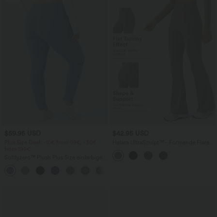
$59.95 USD
$42.95 USD
Plus Size Deal: -10€ from 99€, -30€
Halara UltraSculpt™ - Formende Flare-
from 199€
Yoga-Leggings mit hohem Bund und
Bauchkontrolle
Softlyzero™ Plush Plus Size einfarbige
InstantCool-Jogginghose mit hohem
Bund, Seitentaschen und Kordelzug