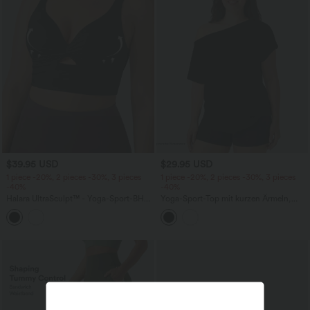
$39.95 USD
$29.95 USD
1 piece -20%, 2 pieces -30%, 3 pieces
1 piece -20%, 2 pieces -30%, 3 pieces
-40%
-40%
Halara UltraSculpt™ - Yoga-Sport-BH
Yoga-Sport-Top mit kurzen Ärmeln,
mit leichtem Support und vorgeformten
One-Shoulder-Design und
Cups - Push-Up, Plus-Size
abgerundetem Saum - Plus-Size,
schnelltrocknend