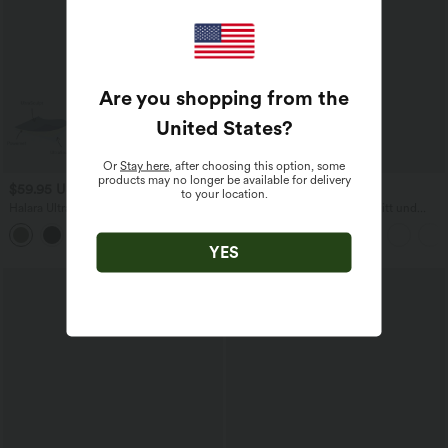
Are you shopping from the
United States
?
Or
Stay here
, after choosing this option, some
products may no longer be available for delivery
$59.95 USD
$31.95 USD
to your location.
Halara UltraSculpt™ - Baggy Yoga-Hose
Lässige Bluse mit V-Ausschnitt und
mit hohem Bund, Seitentaschen,
kurzen Puffärmeln
Bauchkontrolle, Streifen und Farbblock
YES