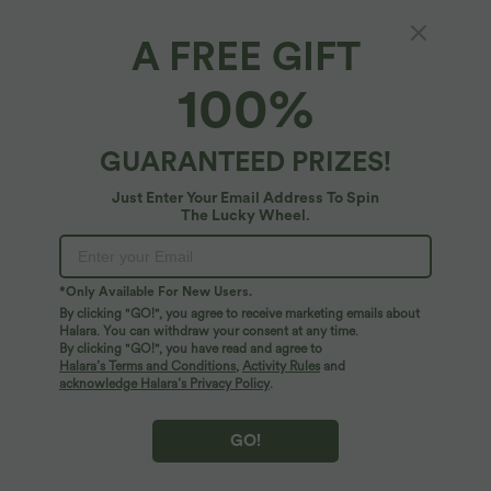
A FREE GIFT
Halara DayStretch*
100%
Crossover Flare Yoga-Leggings mit hohem
Bund - Plus Size
4.8
(
697
)
GUARANTEED PRIZES!
$42.95 USD
Plus Size Deal: -10 € ab 99 €, -30 € ab 199 €
Just Enter Your Email Address To Spin
The Lucky Wheel.
*Only Available For New Users.
By clicking "GO!", you agree to receive marketing emails about
Halara. You can withdraw your consent at any time.
By clicking "GO!", you have read and agree to
Halara’s Terms and Conditions
,
Activity Rules
and
acknowledge Halara’s Privacy Policy
.
GO!