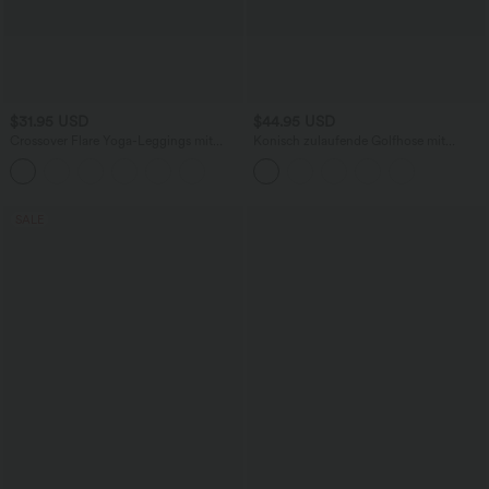
$31.95 USD
$44.95 USD
Crossover Flare Yoga-Leggings mit
Konisch zulaufende Golfhose mit
hohem Bund
hohem Bund, Seitentaschen und
Kordelzug - schnelltrocknend
SALE