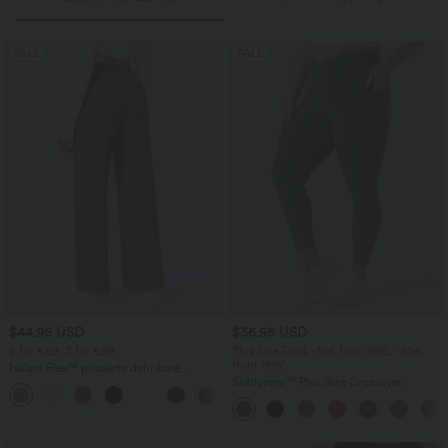
SALE
SALE
$44.95 USD
$36.95 USD
2 for €69, 3 for €99
Plus Size Deal: -10€ from 99€, -30€
from 199€
Halara Flex™ plissierte dehnbare
Stoffhose mit hohem Bund,
Softlyzero™ Plus Size Crossover
+23
Seitentaschen und geradem Bein
Leggings mit hohem Bund, seitlicher
Tasche