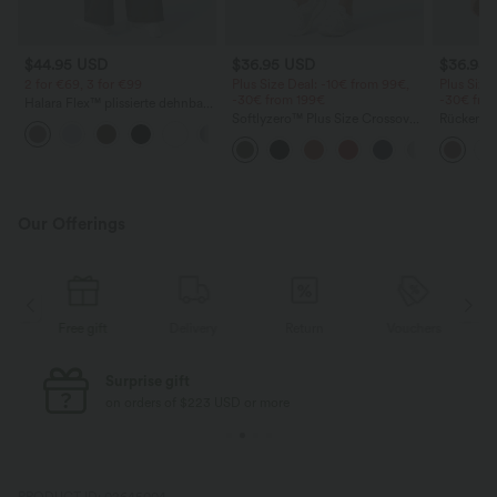
$44.95 USD
$36.95 USD
$36.95
2 for €69, 3 for €99
Plus Size Deal: -10€ from 99€,
Plus Size
-30€ from 199€
-30€ fro
Halara Flex™ plissierte dehnbare
Stoffhose mit hohem Bund,
Softlyzero™ Plus Size Crossover
Rückenfre
+23
Seitentaschen und geradem Bein
Leggings mit hohem Bund,
mit U-Aus
seitlicher Tasche
Our Offerings
ee gift
Delivery
Return
Vouchers
Free gift
Free standard shipping
on orders of $77 USD or more