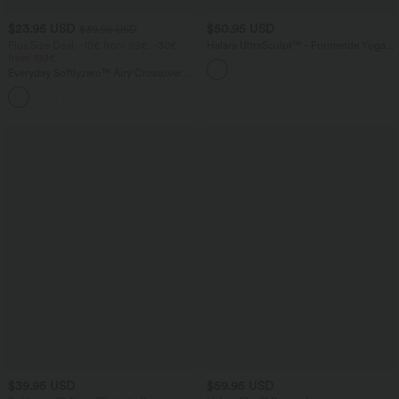
$23.95 USD
$50.95 USD
$39.95 USD
Plus Size Deal: -10€ from 99€, -30€
Halara UltraSculpt™ - Formende Yoga-
from 199€
Leggings mit hohem Bund,
Seitentaschen, Booty-Scrunch und
Everyday Softlyzero™ Airy Crossover
Bauchkontrolle - Po-Lifting
Side Pocket 2-in-1 Tennisrock in
Übergröße-Lucid
$39.95 USD
$59.95 USD