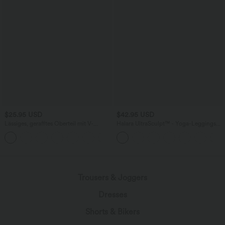
$25.95 USD
$42.95 USD
Lässiges, gerafftes Oberteil mit V-
Halara UltraSculpt™ - Yoga-Leggings
Ausschnitt und kurzen Ärmeln
mit Kontrastspitze, hohem V-förmigem
+1
Bund und Seitentaschen
Trousers & Joggers
Dresses
Shorts & Bikers