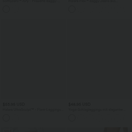
Softlyzero™ Airy - Plissierte Baggy-
Halara Flex™ Baggy Jeans aus
Yogahose mit hohem Bund,
verwaschenem Stretch-Strick mit
Seitentaschen und InstantCool
hohem Bund, mehreren Taschen und
weitem Bein, Wide Leg Jeans
$53.95 USD
$48.95 USD
Halara UltraSculpt™ - Flare-Leggings
Yoga-Schlagleggings mit eleganter
mit eleganter Kontrastspitze, hohem
Spitze, hohem Crossover-Bund und
Bund, mehreren Taschen und
Gesäßtasche
Bauchkontrolle
SALE