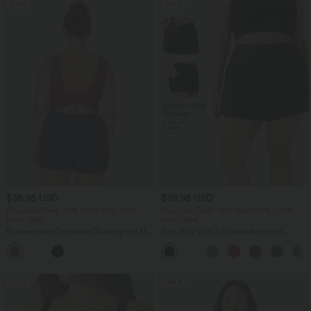
SALE
SALE
$36.95 USD
$39.95 USD
Plus Size Deal: -10€ from 99€, -30€
Plus Size Deal: -10€ from 99€, -30€
from 199€
from 199€
Rückenfreies Crossover-Tanktop mit U-
Plus-Size 2-in-1 Fitnessshorts mit
Ausschnitt - Plus Size
Gesäßtasche und versteckter
Seitentasche - 8,9 cm
SALE
SALE