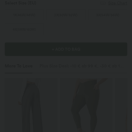
Select Size
(EU)
Size Chart
1X
(
46W/48W
)
2X
(
50W/52W
)
3X
(
54W/56W
)
4X
(
58W/60W
)
+ ADD TO BAG
More To Love
Plus Size Deal: -10 € ab 99 €, -30 € ab 199 €