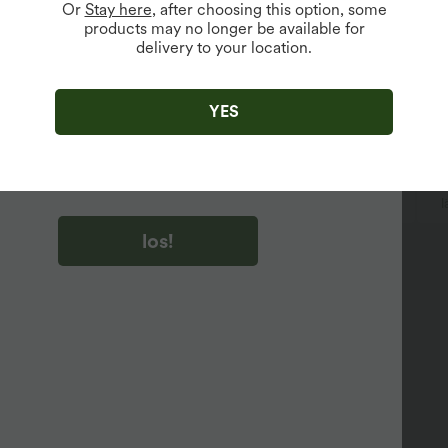
Or
Stay here
, after choosing this option, some
products may no longer be available for
delivery to your location.
u auf „los!“ klicken, stimmen du zu, Marketing-E-Mails über
zu erhalten. du können Ihre Zustimmung jederzeit widerrufen.
YES
u auf „los!“ klicken, haben du
lgemeinen Geschäftsbedingungen
und
ivitätsregeln von Halara
gelesen und stimmen ihnen zu und
n die Datenschutzrichtlinie von Halara an
.
dekorative Knöpfe
Plissiert
Reißverschluss
l
los!
94%
6%