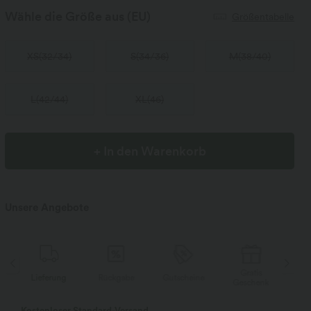
Wähle die Größe aus
(EU)
Größentabelle
XS
(
32/34
)
S
(
34/36
)
M
(
38/40
)
L
(
42/44
)
XL
(
46
)
+ In den Warenkorb
Unsere Angebote
Gratis
Lieferung
Rückgabe
Gutscheine
Li
Geschenk
Kostenloser Standard-Versand