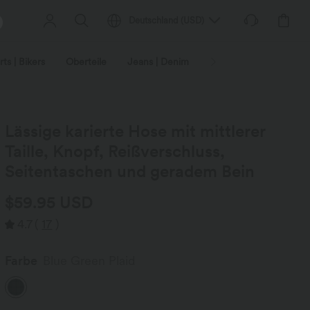
Deutschland
(
USD
)
ts | Bikers
Oberteile
Jeans | Denim
Leggings
Plus-Size
Lässige karierte Hose mit mittlerer
Taille, Knopf, Reißverschluss,
Seitentaschen und geradem Bein
$59.95 USD
4.7
(
17
)
Farbe
Blue Green Plaid