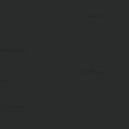
Hilfreich
(
0
)
nalen Text ansehen
Hilfreich
(
0
)
t aus <3
nalen Text ansehen