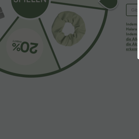
PRODUKT ID: 02722024
Indem d
Halara 
Passform & Features
Indem d
die Al
die Akt
erkenne
flacher Bund
Seitentaschen
gerollter Saum
gerades Bein
Lockerer Passform
Bewertungen
4.7
PASSGENAU
(17)
ZU KLEIN