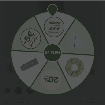
Color
Winter Moss
Select Size
(EU)
Size Chart