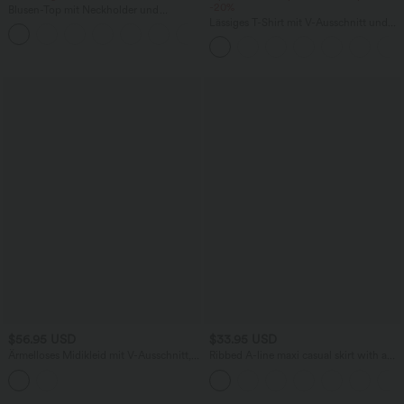
-20%
Blusen-Top mit Neckholder und
Schlüssellochausschnitt, plissiert,
Lässiges T-Shirt mit V-Ausschnitt und
+3
ärmellos, abgerundeter Saum
kurzen Ärmeln
$56.95 USD
$33.95 USD
Ärmelloses Midikleid mit V-Ausschnitt,
Ribbed A-line maxi casual skirt with a
Seitentaschen und Reißverschluss
high waistband and a slit at the hem.