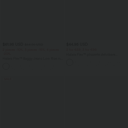
$61.95 USD
$44.95 USD
$64.95 USD
2 pieces -10%, 3 pieces -15%, 4 pieces
2 for €69, 3 for €99
-20%
Halara Flex™ plissierte dehnbare
Halara Flex™ Baggy Jeans Low Rise mit
Stoffhose mit hohem Bund,
Knopf und Reißverschluss, mehreren
Seitentaschen und geradem Bein
+5
Taschen, weitem Bein
SALE