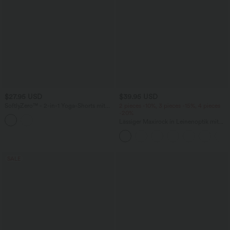
$27.95 USD
$39.95 USD
SoftlyZero™ - 2-in-1 Yoga-Shorts mit
2 pieces -10%, 3 pieces -15%, 4 pieces
hohem Crossover-Bund, mehreren
-20%
Taschen und Ösen - schnelltrocknend,
Lässiger Maxirock in Leinenoptik mit
7,6 cm
hohem Bund und Kordelzug
SALE