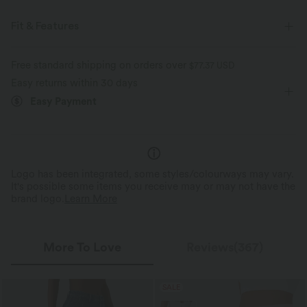
Fit & Features
For: casual activities
Front Pocket
Y-back
Free standard shipping on orders over
$77.37 USD
Easy returns within 30 days
Square Neck
Pull-on
7/8 Length
Sleeveless
Easy Payment
Logo has been integrated, some styles/colourways may vary.
It's possible some items you receive may or may not have the
brand logo.
Learn More
More To Love
Reviews(367)
SALE