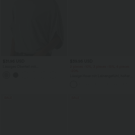
$31.95 USD
$39.95 USD
Lässiges Oberteil mit
2 pieces -10%, 3 pieces -15%, 4 pieces
Rundhalsausschnitt und
-20%
+1
Fledermausärmeln
Lässige Hose mit Leinengefühl, hoher
Taille, Kordelzug an der Seite und
weitem Bein
SALE
SALE