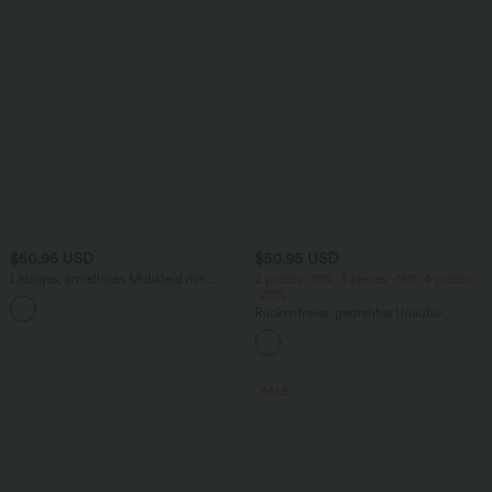
$50.95 USD
$50.95 USD
Lässiges, ärmelloses Midikleid mit
2 pieces -10%, 3 pieces -15%, 4 pieces
Rundhalsausschnitt, integriertem BH
-20%
und Rüschensaum
Rückenfreies, gedrehtes Urlaubs-
Maxikleid mit Seitentaschen und Schlitz
SALE