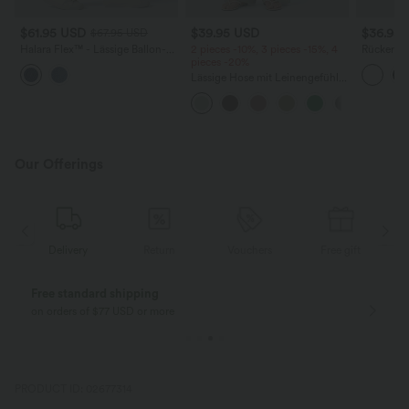
$61.95 USD
$39.95 USD
$36.95
$67.95 USD
Halara Flex™ - Lässige Ballon-
2 pieces -10%, 3 pieces -15%, 4
Rückenfre
Joggers aus Denim mit
pieces -20%
U-Ausschn
mittelhohem Bund und
Trägern 
Lässige Hose mit Leinengefühl,
mehreren Taschen
Saum
hoher Taille, Kordelzug an der
Seite und weitem Bein
Our Offerings
Delivery
Return
Vouchers
Free gift
Free standard shipping
on orders of $77 USD or more
PRODUCT ID: 02677314