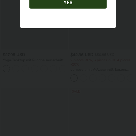
YES
$27.95 USD
$42.95 USD
$50.95 USD
Yoga-Tanktop mit Rundhalsausschnitt,
2 pieces -10%, 3 pieces -15%, 4 pieces
Rüschen und InstantCool
-20%
+16
Jumpsuit mit V-Ausschnitt, kurzen
Ärmeln, plissierten Seitentaschen und
weitem Bein, fließendem Waffelmuster
SALE