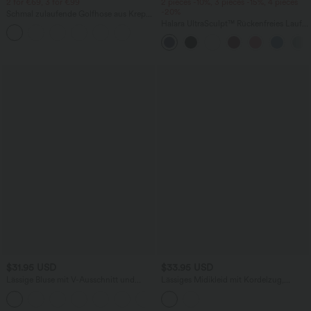
2 for €69, 3 for €99
2 pieces -10%, 3 pieces -15%, 4 pieces
-20%
Schmal zulaufende Golfhose aus Krepp
mit hohem Bund und Seitentaschen
Halara UltraSculpt™ Rückenfreies Lauf-
Tanktop mit U-Ausschnitt und
überkreuztem, abgerundetem Saum
$31.95 USD
$33.95 USD
Lässige Bluse mit V-Ausschnitt und
Lässiges Midikleid mit Kordelzug,
kurzen Puffärmeln
Schlitz und geschwungenem Saum