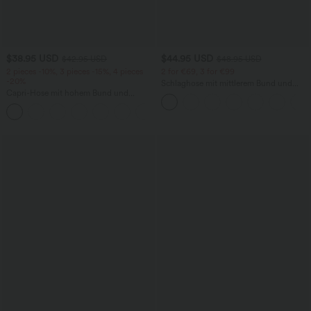
$38.95 USD
$44.95 USD
$42.95 USD
$48.95 USD
2 pieces -10%, 3 pieces -15%, 4 pieces
2 for €69, 3 for €99
-20%
Schlaghose mit mittlerem Bund und
Capri-Hose mit hohem Bund und
seitlichen Reißverschlusstaschen
Seitentaschen - leinenähnliches Material
+7