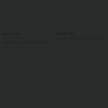
$42.95 USD
$44.95 USD
2 for €69, 3 for €99
Geraffter, figurbetonter 2-in-1 Midirock
aus Kunstleder mit hohem Bund und
DayStretch - Lässige Hose mit hohem
abgerundetem Saum
Bund, Seitentaschen und Barrel-Leg
+5
SALE