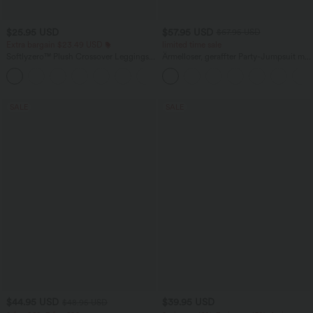
$25.95 USD
$57.95 USD
$67.95 USD
Extra bargain $23.49 USD
limited time sale
Softlyzero™ Plush Crossover Leggings
Ärmelloser, geraffter Party-Jumpsuit mit
mit Taschen
V-Ausschnitt, Seitentaschen und
+16
unsichtbarem Reißverschluss - pipi-
praktisch
SALE
SALE
$44.95 USD
$39.95 USD
$48.95 USD