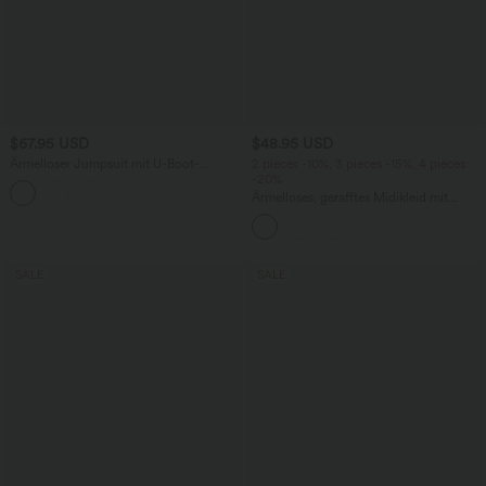
$67.95 USD
$48.95 USD
Ärmelloser Jumpsuit mit U-Boot-
2 pieces -10%, 3 pieces -15%, 4 pieces
Ausschnitt, Seitentaschen, seitlichen
-20%
+8
Bindebändern, Streifen und InstantCool
Ärmelloses, gerafftes Midikleid mit
- Easy Peezy Edition
eckigem Ausschnitt, integriertem BH
und überkreuztem Rückendesign
SALE
SALE