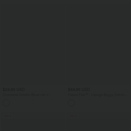
$28.95 USD
$44.95 USD
Oversized Arbeits-Bluse mit V-
Halara Flex™ - Lässige Baggy-Denim-
Ausschnitt und kurzen Ärmeln -
Shorts mit hohem Crossover-Bund und
+1
knitterfrei
mehreren Taschen
SALE
SALE