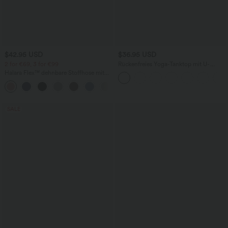
$42.95 USD
$36.95 USD
2 for €69, 3 for €99
Rückenfreies Yoga-Tanktop mit U-
Ausschnitt, überkreuzten Trägern und
Halara Flex™ dehnbare Stoffhose mit
abgerundetem Saum
hohem Bund, Waffelmuster,
+20
Seitentaschen und weitem Bein
SALE