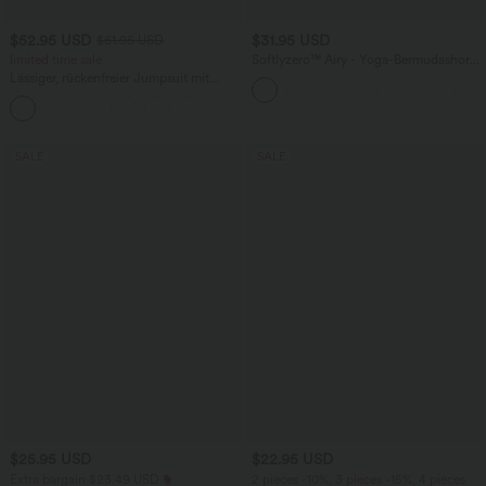
$52.95 USD
$31.95 USD
$61.95 USD
limited time sale
Softlyzero™ Airy - Yoga-Bermudashorts
mit hohem Bund, mehreren Taschen
Lässiger, rückenfreier Jumpsuit mit
und InstantCool
Seitentaschen
+10
SALE
SALE
$25.95 USD
$22.95 USD
Extra bargain $23.49 USD
2 pieces -10%, 3 pieces -15%, 4 pieces