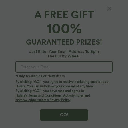
A FREE GIFT
Rückenfreie, lässige Latzhose mit mehreren
100%
Taschen
4.8
(
367
)
GUARANTEED PRIZES!
$44.95 USD
Just Enter Your Email Address To Spin
The Lucky Wheel.
*Only Available For New Users.
By clicking "GO!", you agree to receive marketing emails about
Halara. You can withdraw your consent at any time.
By clicking "GO!", you have read and agree to
Halara’s Terms and Conditions
,
Activity Rules
and
acknowledge Halara’s Privacy Policy
.
GO!