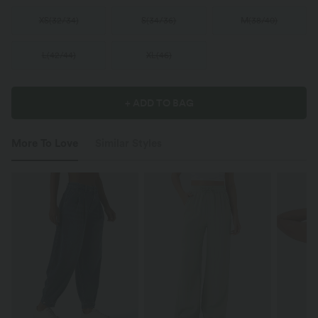
XS
(
32/34
)
S
(
34/36
)
M
(
38/40
)
L
(
42/44
)
XL
(
46
)
+ ADD TO BAG
More To Love
Similar Styles