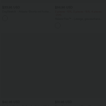
$33.95 USD
$56.95 USD
DayStretch - Arbeits-Shorts mit hohem
2 pieces -10%, 3 pieces -15%, 4 pieces
Bund, Seitentaschen und weitem Bein
-20%
+11
Halara Flex™ - Lässige, gewaschene
Baggy-Jeans aus drapiertem Lyocell mit
mittelhohem Bund, mehreren Taschen
und weitem Bein
$42.95 USD
$31.95 USD