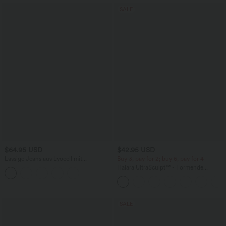
SALE
$64.95 USD
$42.95 USD
Lässige Jeans aus Lyocell mit
Buy 3, pay for 2; buy 6, pay for 4
mittelhohem Bund, mehreren Taschen
Halara UltraSculpt™ - Formende
und Kordelzug
Workout-Leggings mit hohem Bund,
Seitentaschen, Booty-Scrunch und
Bauchkontrolle
SALE