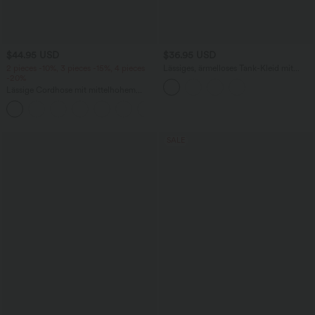
$44.95 USD
$36.95 USD
2 pieces -10%, 3 pieces -15%, 4 pieces
Lässiges, ärmelloses Tank-Kleid mit
-20%
Rundhalsausschnitt und Seitentaschen
Lässige Cordhose mit mittelhohem
Bund, Reißverschluss und Seitentaschen
+7
SALE