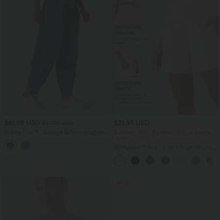
$61.95 USD
$31.95 USD
$67.95 USD
Halara Flex™ - Lässige Ballon-Joggers
2 pieces -10%, 3 pieces -15%, 4 pieces
aus Denim mit mittelhohem Bund und
-20%
mehreren Taschen
Softlyzero™ Airy - 2-in-1 Yoga-Shorts
mit superhohem Bund, mehreren
Taschen und InstantCool - 17,78 cm
SALE