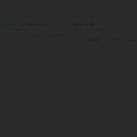
$57.95 USD
$39.95 USD
$67.95 USD
limited time sale
2 Stück -10%, 3 Stück -15%, 4 Stück
-20%
Ärmelloser, geraffter Party-Jumpsuit mit
V-Ausschnitt, Seitentaschen und
Halara UltraSculpt™ Rückenfreies Lauf-
+7
unsichtbarem Reißverschluss - pipi-
Tanktop mit U-Ausschnitt und
praktisch
überkreuztem, abgerundetem Saum