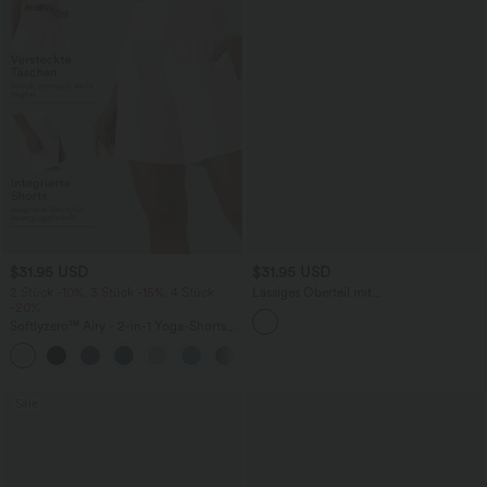
$31.95 USD
$31.95 USD
2 Stück -10%, 3 Stück -15%, 4 Stück
Lässiges Oberteil mit
-20%
Rundhalsausschnitt und
Fledermausärmeln
Softlyzero™ Airy - 2-in-1 Yoga-Shorts
mit superhohem Bund, mehreren
+23
Taschen und InstantCool - 17,78 cm
Sale