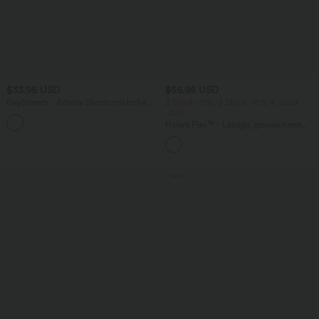
$33.95 USD
$56.95 USD
DayStretch - Arbeits-Shorts mit hohem
2 Stück -10%, 3 Stück -15%, 4 Stück
Bund, Seitentaschen und weitem Bein
-20%
+11
Halara Flex™ - Lässige, gewaschene
Baggy-Jeans aus drapiertem Lyocell mit
mittelhohem Bund, mehreren Taschen
und weitem Bein
Sale