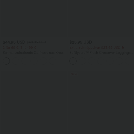
$44.95 USD
$25.95 USD
$48.95 USD
2 für 69 €, 3 für 99 €
Extra Schnäppchen $23.49 USD
Schmal zulaufende Golfhose aus Krepp
Softlyzero™ Plush Crossover Leggings
mit hohem Bund und Seitentaschen
mit Taschen
Sale