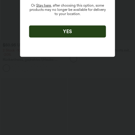
Or
Stay here
, after choosing this option, some
products may no longer be available for delivery
to your location.
YES
$50.95 USD
$27.95 USD
2 Stück -10%, 3 Stück -15%, 4 Stück
SoftlyZero™ - 2-in-1 Yoga-Shorts mit
-20%
hohem Crossover-Bund, mehreren
Taschen und Ösen - schnelltrocknend,
Rückenfreies, gedrehtes Urlaubs-
7,6 cm
Maxikleid mit Seitentaschen und Schlitz
+8