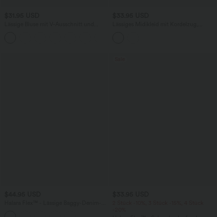
$31.95 USD
$33.95 USD
Lässige Bluse mit V-Ausschnitt und
Lässiges Midikleid mit Kordelzug,
kurzen Puffärmeln
Schlitz und geschwungenem Saum
Sale
$44.95 USD
$33.95 USD
Halara Flex™ - Lässige Baggy-Denim-
2 Stück -10%, 3 Stück -15%, 4 Stück
Shorts mit hohem Crossover-Bund und
-20%
mehreren Taschen