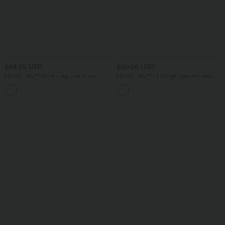
$64.95 USD
$50.95 USD
Halara Flex™ Barrel-Leg-Jeans aus
Halara Flex™ - Lässige, gewaschene
elastischem Strick-Denim mit niedrigem
Bermuda-Shorts aus elastischem Strick-
Bund, Knopf, Reißverschluss und
Denim mit hohem Bund, mehreren
mehreren Taschen
Taschen und Rollsaum