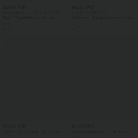
$25.95 USD
$42.95 USD
Extra Schnäppchen $23.49 USD
2 für 69 €, 3 für 99 €
Blusen-Top mit Neckholder und
DayStretch - Lässige Hose mit hohem
Schlüssellochausschnitt, plissiert,
Bund, Seitentaschen und Barrel-Leg
+3
ärmellos, abgerundeter Saum
Sale
$39.95 USD
$36.95 USD
2 Stück -10%, 3 Stück -15%, 4 Stück
Lässiges, ärmelloses Tank-Kleid mit
-20%
Rundhalsausschnitt und Seitentaschen