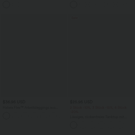
Bund, mehreren Taschen und Poka-Dots
verstellbaren Trägern und integriertem
- 7,6 cm
BH
Sale
$36.95 USD
$25.95 USD
Halara Flex™ Arbeitsleggings aus
2 Stück -10%, 3 Stück -15%, 4 Stück
elastischem Strick-Denim mit hohem
-20%
+1
Bund und mehreren Taschen
Lässiges, rückenfreies Tanktop mit
verstellbaren Trägern, gedrehtem
Rückendesign und Schnalle