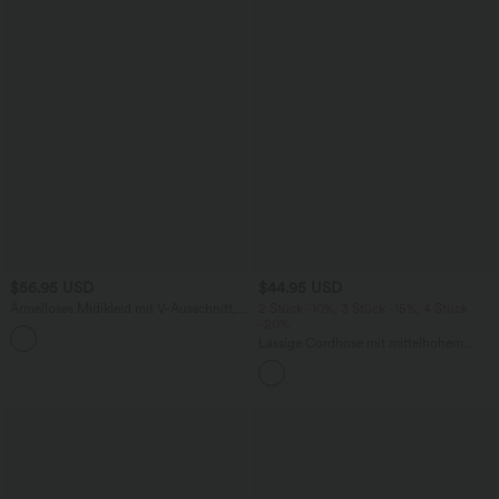
$56.95 USD
$44.95 USD
Ärmelloses Midikleid mit V-Ausschnitt,
2 Stück -10%, 3 Stück -15%, 4 Stück
Seitentaschen und Reißverschluss
-20%
Lässige Cordhose mit mittelhohem
Bund, Reißverschluss und Seitentaschen