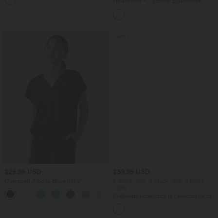
Halara Flex™ - Schmal zulaufende
Bürohose mit hohem Bund,
Seitentaschen und Waffelstoff
Sale
$28.95 USD
$39.95 USD
Oversized Arbeits-Bluse mit V-
2 Stück -10%, 3 Stück -15%, 4 Stück
Ausschnitt und kurzen Ärmeln -
-20%
+1
knitterfrei
Fließende hosenrock in Leinenoptik mit
mittelhohem Bund, Seitentaschen und
weitem Bein