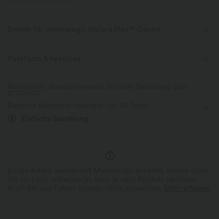
PRODUKT ID: 02673097
Denim für unterwegs, Halara Flex™ Denim
Sieht aus wie Denim, fühlt sich an wie Athleisure. Halara Flex™ Denim
gibt dir die Dehnbarkeit und Weichheit, die du brauchst, um dich
Passform & Features
uneingeschränkt bewegen zu können.
flacher Bund
Seitentaschen
Pintuck-Muster
Kostenloser Standardversand bei einer Bestellung über
Vier-Wege-Stretch
weich
$77.37 USD
Plissiert
überziehen
lässig
Knöchellänge
Einfache Rückgabe innerhalb von 30 Tagen
bequem wie Leggings
Leichtgewichtig
Einfache Bezahlung
mit hohem Bund
kegelförmig
Normale Passform
Einige Artikel werden mit Markenlogo geliefert, andere ohne.
Ob ein Logo enthalten ist, kann je nach Produkt variieren.
Auch Stil und Farben können leicht abweichen.
Mehr erfahren