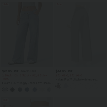
Sale
Sale
$61.95 USD
$44.95 USD
$64.95 USD
2 Stück -10%, 3 Stück -15%, 4 Stück
2 für 69 €, 3 für 99 €
-20%
Halara Flex™ plissierte dehnbare
Halara Flex™ Baggy Jeans Low Rise mit
Stoffhose mit hohem Bund,
Knopf und Reißverschluss, mehreren
Seitentaschen und geradem Bein
+5
Taschen, weitem Bein
Sale