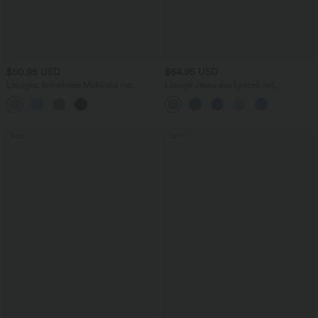
$50.95 USD
$64.95 USD
Lässiges, ärmelloses Midikleid mit
Lässige Jeans aus Lyocell mit
Rundhalsausschnitt, integriertem BH
mittelhohem Bund, mehreren Taschen
und Rüschensaum
und Kordelzug
Sale
Sale