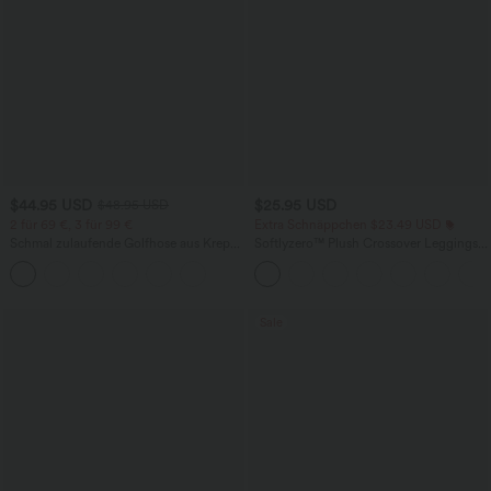
$44.95 USD
$25.95 USD
$48.95 USD
2 für 69 €, 3 für 99 €
Extra Schnäppchen $23.49 USD
Schmal zulaufende Golfhose aus Krepp
Softlyzero™ Plush Crossover Leggings
mit hohem Bund und Seitentaschen
mit Taschen
Sale