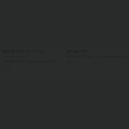
$52.95 USD
$31.95 USD
$61.95 USD
limited time sale
Softlyzero™ Airy - Yoga-Bermudashorts
mit hohem Bund, mehreren Taschen
Lässiger, rückenfreier Jumpsuit mit
und InstantCool
Seitentaschen
+10
Sale
Sale