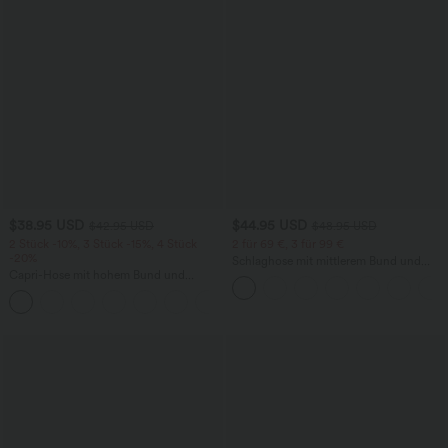
$38.95 USD
$44.95 USD
$42.95 USD
$48.95 USD
2 Stück -10%, 3 Stück -15%, 4 Stück
2 für 69 €, 3 für 99 €
-20%
Schlaghose mit mittlerem Bund und
Capri-Hose mit hohem Bund und
seitlichen Reißverschlusstaschen
Seitentaschen - leinenähnliches Material
+7