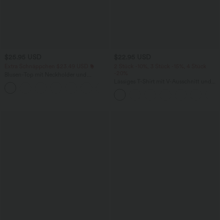
$25.95 USD
$22.95 USD
Extra Schnäppchen $23.49 USD
2 Stück -10%, 3 Stück -15%, 4 Stück
-20%
Blusen-Top mit Neckholder und
Schlüssellochausschnitt, plissiert,
Lässiges T-Shirt mit V-Ausschnitt und
+3
ärmellos, abgerundeter Saum
kurzen Ärmeln