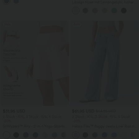
mehreren Taschen
Lässige Hose mit Leinengefühl, hoher
Taille, Kordelzug an der Seite und
weitem Bein
Sale
Sale
$31.95 USD
$61.95 USD
$64.95 USD
2 Stück -10%, 3 Stück -15%, 4 Stück
2 Stück -10%, 3 Stück -15%, 4 Stück
-20%
-20%
Softlyzero™ Airy - 2-in-1 Yoga-Shorts
Halara Flex™ Baggy Jeans Low Rise mit
mit superhohem Bund, mehreren
Knopf und Reißverschluss, mehreren
+23
Taschen und InstantCool - 17,78 cm
Taschen, weitem Bein