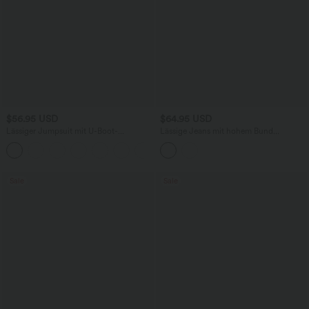
$56.95 USD
$64.95 USD
Lässiger Jumpsuit mit U-Boot-
Lässige Jeans mit hohem Bund
Ausschnitt, Seitentaschen, kurzen
mehreren Taschen und weitem Bein
Ärmeln und Kordelzug - Easy Peezy
Edition
Sale
Sale