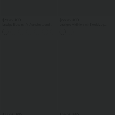
$31.95 USD
$33.95 USD
Lässige Bluse mit V-Ausschnitt und
Lässiges Midikleid mit Kordelzug,
kurzen Puffärmeln
Schlitz und geschwungenem Saum
$44.95 USD
$28.95 USD