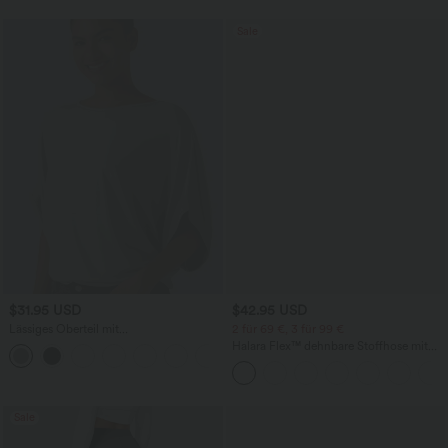
Sale
$31.95 USD
$42.95 USD
Lässiges Oberteil mit
2 für 69 €, 3 für 99 €
Rundhalsausschnitt und
Halara Flex™ dehnbare Stoffhose mit
+1
Fledermausärmeln
hohem Bund, Waffelmuster,
Seitentaschen und weitem Bein
Sale