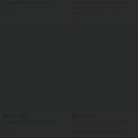
Lässige Jeans aus Lyocell mit
Nimm 3, zahle 2; nimm 6, zahle 4
mittelhohem Bund, mehreren Taschen
Halara UltraSculpt™ - Formende
und Kordelzug
Workout-Leggings mit hohem Bund,
Seitentaschen, Booty-Scrunch und
Bauchkontrolle
Sale
$50.95 USD
$50.95 USD
Lässiges, ärmelloses Midikleid mit
2 Stück -10%, 3 Stück -15%, 4 Stück
Rundhalsausschnitt, integriertem BH
-20%
und Rüschensaum
Rückenfreies, gedrehtes Urlaubs-
Maxikleid mit Seitentaschen und Schlitz