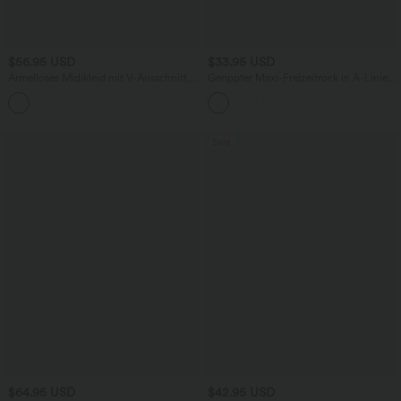
$56.95 USD
$33.95 USD
Ärmelloses Midikleid mit V-Ausschnitt,
Gerippter Maxi-Freizeitrock in A-Linie
Seitentaschen und Reißverschluss
mit hohem Bund und Schlitzsaum
Sale
$64.95 USD
$42.95 USD