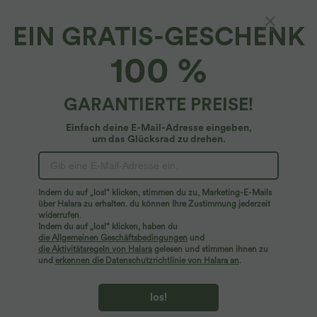
EIN GRATIS-GESCHENK
Halara Flex™ Denim*
100 %
Halara Flex™ Lässige, ausgestellte Flared
Jeans aus elastischem Strick-Denim mit
hohem Bund, Knöpfe, weitem Bein und
4.9
(
686
)
GARANTIERTE PREISE!
mehreren Taschen
$59.95 USD
Einfach deine E-Mail-Adresse eingeben,
um das Glücksrad zu drehen.
Indem du auf „los!“ klicken, stimmen du zu, Marketing-E-Mails
über Halara zu erhalten. du können Ihre Zustimmung jederzeit
widerrufen.
Indem du auf „los!“ klicken, haben du
die Allgemeinen Geschäftsbedingungen
und
die Aktivitätsregeln von Halara
gelesen und stimmen ihnen zu
und
erkennen die Datenschutzrichtlinie von Halara an
.
los!