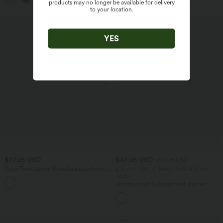
products may no longer be available for delivery
to your location.
Sale
YES
$27.95 USD
$42.95 USD
$50.95 USD
Yoga-Tanktop mit Rundhalsausschnitt,
2 Stück -10%, 3 Stück -15%, 4 Stück
Rüschen und InstantCool
-20%
+16
Jumpsuit mit V-Ausschnitt, kurzen
Ärmeln, plissierten Seitentaschen und
weitem Bein, fließendem Waffelmuster
Sale