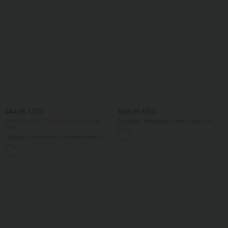
$44.95 USD
$36.95 USD
2 Stück -10%, 3 Stück -15%, 4 Stück
Lässiges, ärmelloses Tank-Kleid mit
-20%
Rundhalsausschnitt und Seitentaschen
Lässige Cordhose mit mittelhohem
Bund, Reißverschluss und Seitentaschen
+7