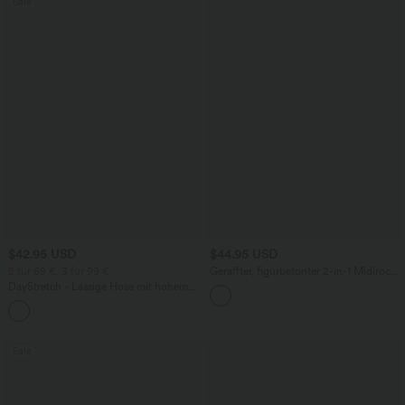
Sale
$42.95 USD
$44.95 USD
2 für 69 €, 3 für 99 €
Geraffter, figurbetonter 2-in-1 Midirock
aus Kunstleder mit hohem Bund und
DayStretch - Lässige Hose mit hohem
abgerundetem Saum
Bund, Seitentaschen und Barrel-Leg
+5
Sale