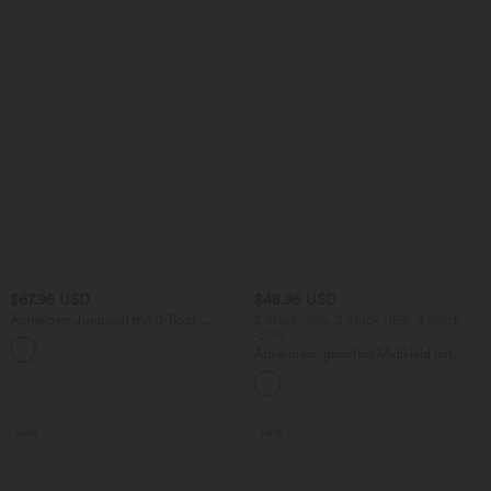
$67.95 USD
$48.95 USD
Ärmelloser Jumpsuit mit U-Boot-
2 Stück -10%, 3 Stück -15%, 4 Stück
Ausschnitt, Seitentaschen, seitlichen
-20%
+8
Bindebändern, Streifen und InstantCool
Ärmelloses, gerafftes Midikleid mit
- Easy Peezy Edition
eckigem Ausschnitt, integriertem BH
und überkreuztem Rückendesign
Sale
Sale