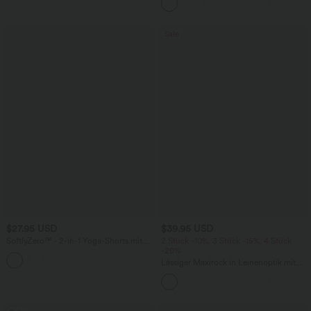
Sale
$27.95 USD
$39.95 USD
SoftlyZero™ - 2-in-1 Yoga-Shorts mit
2 Stück -10%, 3 Stück -15%, 4 Stück
hohem Crossover-Bund, mehreren
-20%
Taschen und Ösen - schnelltrocknend,
Lässiger Maxirock in Leinenoptik mit
7,6 cm
hohem Bund und Kordelzug