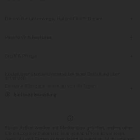
PRODUKT ID: 02715368
Denim für unterwegs, Halara Flex™ Denim
Sieht aus wie Denim, fühlt sich an wie Athleisure. Halara Flex™ Denim
gibt dir die Dehnbarkeit und Weichheit, die du brauchst, um dich
Passform & Features
uneingeschränkt bewegen zu können.
flacher Bund
Gesäßtaschen
Vordertasche
Stoff & Pflege
Vier-Wege-Stretch
weich
dekorative Knöpfe
überziehen
lässig
7/8-Länge
bequem wie Leggings
Leichtgewichtig
Kostenloser Standardversand bei einer Bestellung über
$77.37 USD
mit hohem Bund
weites Bein
Normale Passform
Einfache Rückgabe innerhalb von 30 Tagen
Einfache Bezahlung
Einige Artikel werden mit Markenlogo geliefert, andere ohne.
Ob ein Logo enthalten ist, kann je nach Produkt variieren.
Auch Stil und Farben können leicht abweichen.
Mehr erfahren