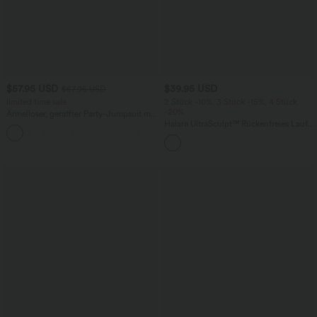
$57.95 USD
$39.95 USD
$67.95 USD
limited time sale
2 Stück -10%, 3 Stück -15%, 4 Stück
-20%
Ärmelloser, geraffter Party-Jumpsuit mit
V-Ausschnitt, Seitentaschen und
Halara UltraSculpt™ Rückenfreies Lauf-
+7
unsichtbarem Reißverschluss - pipi-
Tanktop mit U-Ausschnitt und
praktisch
überkreuztem, abgerundetem Saum