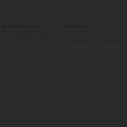
$33.95 USD
$39.95 USD
$36.95 USD
Nimm 3, zahle 2; nimm 6, zahle 4
2 Stück -10%, 3 Stück -15%, 4 Stück
-20%
Halara UltraSculpt™ - Formende
Workout-Leggings mit hohem Bund,
Lässige Leinen-Hose mit hohem Bund,
+17
Seitentaschen und Bauchkontrolle
Kordelzug, weitem Bein und Taschen