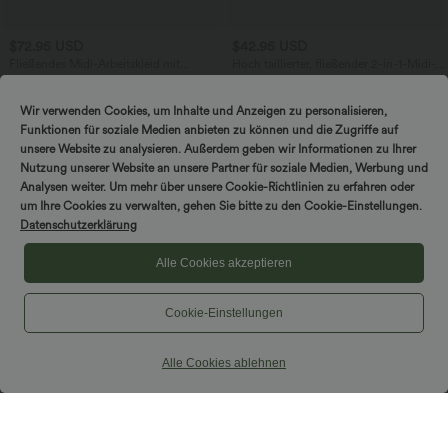
$72.95 USD
$42.95 USD
Fließendes Midi-Arbeitskleid mit
Hoch taillierter, fließender 2-in-1-Midi-
Seitentaschen, Fledermausärmeln und
Tanzrock mit Seitentasche
Bauchkontrolle
Wir verwenden Cookies, um Inhalte und Anzeigen zu personalisieren,
Funktionen für soziale Medien anbieten zu können und die Zugriffe auf
unsere Website zu analysieren. Außerdem geben wir Informationen zu Ihrer
Nutzung unserer Website an unsere Partner für soziale Medien, Werbung und
Analysen weiter. Um mehr über unsere Cookie-Richtlinien zu erfahren oder
um Ihre Cookies zu verwalten, gehen Sie bitte zu den Cookie-Einstellungen.
Datenschutzerklärung
Alle Cookies akzeptieren
Cookie-Einstellungen
Alle Cookies ablehnen
$36.95 USD
$31.95 USD
Halara Flex™ Arbeitsleggings aus
Ärmellose, oversized Büro-Bluse mit V-
elastischem Strick-Denim mit hohem
Ausschnitt - knitterfrei