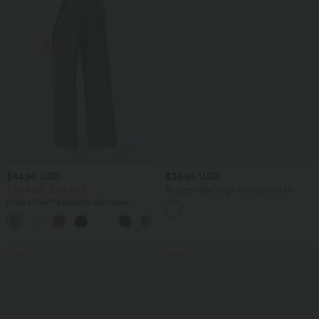
$44.95 USD
$36.95 USD
2 für 69 €, 3 für 99 €
Rückenfreies Yoga-Tanktop mit U-
Ausschnitt, überkreuzten Trägern und
Halara Flex™ plissierte dehnbare
abgerundetem Saum
Stoffhose mit hohem Bund,
+23
Seitentaschen und geradem Bein
Sale
Sale