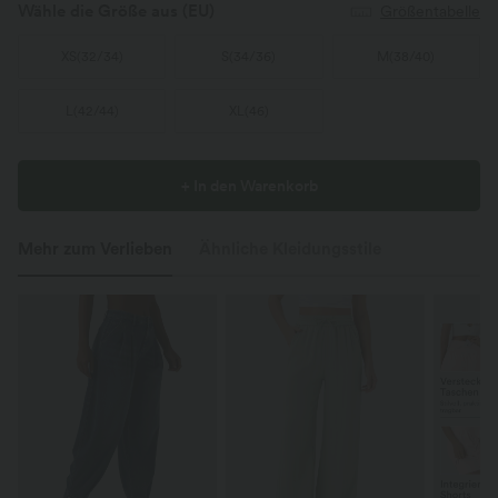
Wähle die Größe aus
(EU)
Größentabelle
XS
(
32/34
)
S
(
34/36
)
M
(
38/40
)
L
(
42/44
)
XL
(
46
)
+ In den Warenkorb
Mehr zum Verlieben
Ähnliche Kleidungsstile