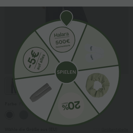
Farbe
Peacoat
Wähle die Größe aus
(EU)
Größentabelle