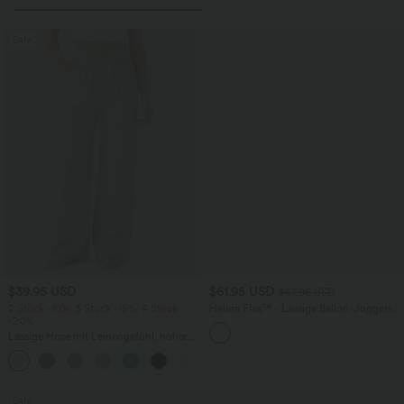
Sale
$39.95 USD
$61.95 USD
$67.95 USD
2 Stück -10%, 3 Stück -15%, 4 Stück
Halara Flex™ - Lässige Ballon-Joggers
-20%
aus Denim mit mittelhohem Bund und
mehreren Taschen
Lässige Hose mit Leinengefühl, hoher
Taille, Kordelzug an der Seite und
+15
weitem Bein
Sale