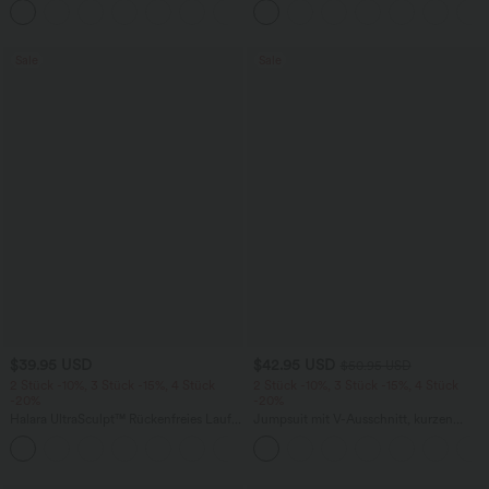
+17
Seitentaschen und Bauchkontrolle
ärmellos, abgerundeter Saum
Sale
Sale
$39.95 USD
$42.95 USD
$50.95 USD
2 Stück -10%, 3 Stück -15%, 4 Stück
2 Stück -10%, 3 Stück -15%, 4 Stück
-20%
-20%
Halara UltraSculpt™ Rückenfreies Lauf-
Jumpsuit mit V-Ausschnitt, kurzen
Tanktop mit U-Ausschnitt und
Ärmeln, plissierten Seitentaschen und
+11
überkreuztem, abgerundetem Saum
weitem Bein, fließendem Waffelmuster