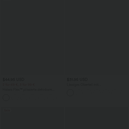
$44.95 USD
$31.95 USD
2 für 69 €, 3 für 99 €
Lässiges Oberteil mit
Rundhalsausschnitt und
Halara Flex™ plissierte dehnbare
Fledermausärmeln
Stoffhose mit hohem Bund,
+23
Seitentaschen und geradem Bein
Sale