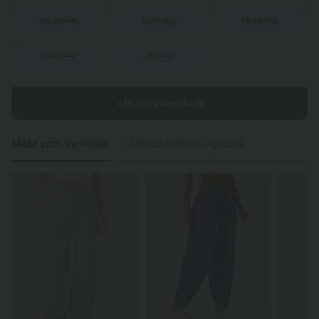
XS
(
32/34
)
S
(
34/36
)
M
(
38/40
)
L
(
42/44
)
XL
(
46
)
+ In den Warenkorb
Mehr zum Verlieben
Ähnliche Kleidungsstile