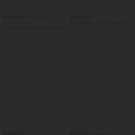
$57.95 USD
$27.95 USD
$67.95 USD
limited time sale
Yoga-Tanktop mit Rundhalsausschnitt,
Rüschen und InstantCool
Ärmelloser, geraffter Party-Jumpsuit mit
V-Ausschnitt, Seitentaschen und
+7
unsichtbarem Reißverschluss - pipi-
praktisch
Sale
Sale
$39.95 USD
$61.95 USD
$64.95 USD