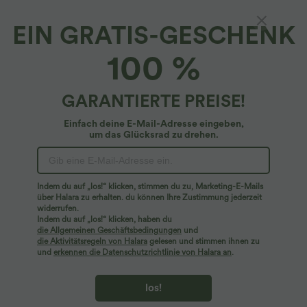
EIN GRATIS-GESCHENK
Breezeful™ Rückenfreier, fließender
100 %
Crossover-Yoga-Jumpsuit ohne Ärmel mit
Seitentaschen und Cut-Outs -
4.7
(
124
)
schnelltrocknend
GARANTIERTE PREISE!
$64.95 USD
Einfach deine E-Mail-Adresse eingeben,
um das Glücksrad zu drehen.
Indem du auf „los!“ klicken, stimmen du zu, Marketing-E-Mails
über Halara zu erhalten. du können Ihre Zustimmung jederzeit
widerrufen.
Indem du auf „los!“ klicken, haben du
die Allgemeinen Geschäftsbedingungen
und
die Aktivitätsregeln von Halara
gelesen und stimmen ihnen zu
und
erkennen die Datenschutzrichtlinie von Halara an
.
los!