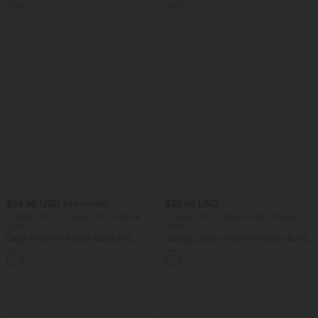
Sale
Sale
$38.95 USD
$39.95 USD
$42.95 USD
2 Stück -10%, 3 Stück -15%, 4 Stück
2 Stück -10%, 3 Stück -15%, 4 Stück
-20%
-20%
Capri-Hose mit hohem Bund und
Lässige Leinen-Hose mit hohem Bund,
Seitentaschen - leinenähnliches Material
Kordelzug, weitem Bein und Taschen
+7