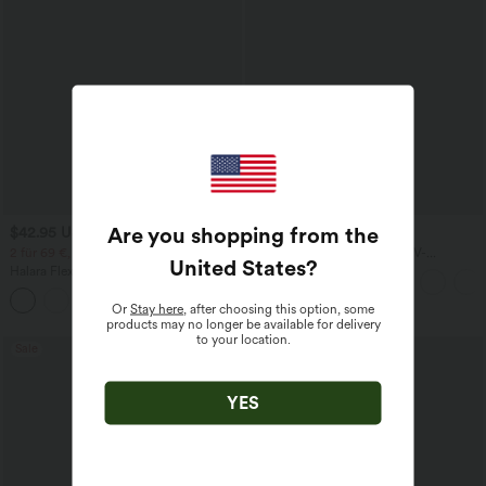
Are you shopping from the
$42.95 USD
$28.95 USD
2 für 69 €, 3 für 99 €
Oversized Arbeits-Bluse mit V-
United States
?
Ausschnitt und kurzen Ärmeln -
Halara Flex™ dehnbare Stoffhose mit
knitterfrei
hohem Bund, Waffelmuster,
+20
Seitentaschen und weitem Bein
Or
Stay here
, after choosing this option, some
products may no longer be available for delivery
to your location.
Sale
Sale
YES