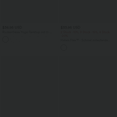
$36.95 USD
$33.95 USD
Rückenfreies Yoga-Tanktop mit U-
2 Stück -10%, 3 Stück -15%, 4 Stück
Ausschnitt, überkreuzten Trägern und
-20%
abgerundetem Saum
Halara Flex™ - Schmal zulaufende
Bürohose mit hohem Bund,
Seitentaschen und Waffelstoff