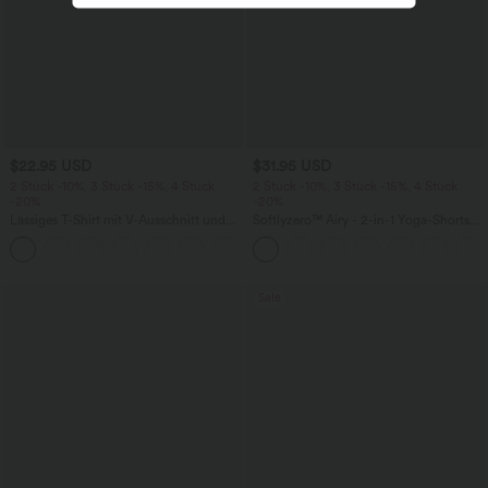
$22.95 USD
$31.95 USD
2 Stück -10%, 3 Stück -15%, 4 Stück
2 Stück -10%, 3 Stück -15%, 4 Stück
-20%
-20%
Lässiges T-Shirt mit V-Ausschnitt und
Softlyzero™ Airy - 2-in-1 Yoga-Shorts
kurzen Ärmeln
mit superhohem Bund, mehreren
+9
Taschen und InstantCool - 17,78 cm
Sale