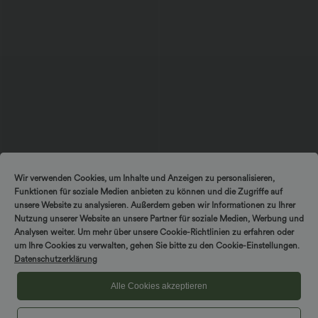
$31.95 USD
$33.95 USD
Wir verwenden Cookies, um Inhalte und Anzeigen zu personalisieren,
Lässige Bluse mit V-Ausschnitt und
Softlyzero™ Airy - 2-in-1 Yoga-Shorts
Funktionen für soziale Medien anbieten zu können und die Zugriffe auf
kurzen Puffärmeln
mit superhohem Bund, mehreren
Taschen und InstantCool - 22,9 cm
unsere Website zu analysieren. Außerdem geben wir Informationen zu Ihrer
Nutzung unserer Website an unsere Partner für soziale Medien, Werbung und
Analysen weiter. Um mehr über unsere Cookie-Richtlinien zu erfahren oder
um Ihre Cookies zu verwalten, gehen Sie bitte zu den Cookie-Einstellungen.
Datenschutzerklärung
Alle Cookies akzeptieren