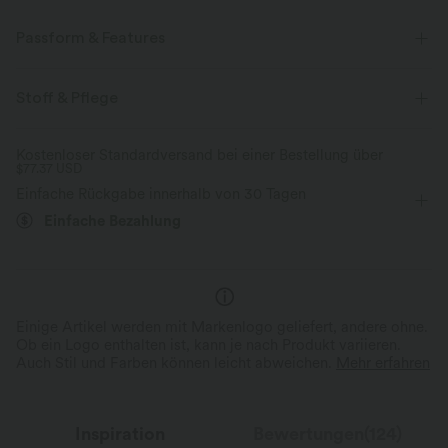
Passform & Features
Körperbetont
Easy Peezy
eingenähter BH
Stoff & Pflege
Seitentaschen
gedrehter Rücken
Kostenloser Standardversand bei einer Bestellung über
$77.37 USD
Tiefer Rundhalsausschnitt
Cut-Outs
gedreht
Einfache Rückgabe innerhalb von 30 Tagen
überziehen
Yoga & Pilates
extra lang
weites Bein
Einfache Bezahlung
ärmellos
Hohe Dehnung
Vier-Wege-Stretch
Jumpsuit
Einige Artikel werden mit Markenlogo geliefert, andere ohne.
Ob ein Logo enthalten ist, kann je nach Produkt variieren.
Auch Stil und Farben können leicht abweichen.
Mehr erfahren
Inspiration
Bewertungen(124)