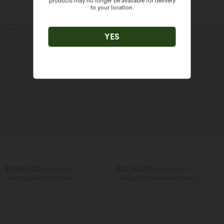
products may no longer be available for delivery
kurzen Ärmeln
Seitentaschen - leinenähnliches Material
+9
to your location.
Sale
Sale
YES
$13.95 USD
$20.95 USD
$66.95 USD
$43.95 USD
Trainingsjacke mit Kapuze,
Lässige Shorts aus elastischem
Seitentaschen, langen Ärmeln und
Kunstleder mit hohem Bund und
Rüschensaum - UPF40+
Seitentaschen