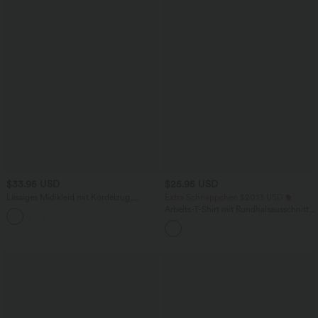
$33.95 USD
$25.95 USD
Lässiges Midikleid mit Kordelzug,
Extra Schnäppchen $20.13 USD
Schlitz und geschwungenem Saum
Arbeits-T-Shirt mit Rundhalsausschnitt
und kurzen Fledermausärmeln