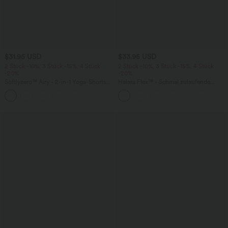
$31.95 USD
$33.95 USD
2 Stück -10%, 3 Stück -15%, 4 Stück
2 Stück -10%, 3 Stück -15%, 4 Stück
-20%
-20%
Softlyzero™ Airy - 2-in-1 Yoga-Shorts
Halara Flex™ - Schmal zulaufende
mit superhohem Bund, mehreren
Bürohose mit hohem Bund,
+23
Taschen und InstantCool - 17,78 cm
Seitentaschen und Waffelstoff