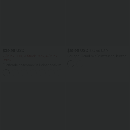
$39.95 USD
$19.95 USD
$37.95 USD
2 Stück -10%, 3 Stück -15%, 4 Stück
Lounge-Hemd mit Brusttasche, kurzen
-20%
Ärmeln und Streifen
Fließende hosenrock in Leinenoptik mit
mittelhohem Bund, Seitentaschen und
+1
weitem Bein