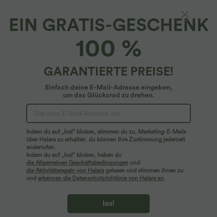
EIN GRATIS-GESCHENK
Breezeful™*
100 %
Breezeful™ Plissierter 2-in-1 Mini-Freizeitrock
in A-Linie mit hohem Bund und Seitentaschen
- schnelltrocknend
4.8
(
38
)
GARANTIERTE PREISE!
$39.95 USD
Einfach deine E-Mail-Adresse eingeben,
um das Glücksrad zu drehen.
Indem du auf „los!“ klicken, stimmen du zu, Marketing-E-Mails
über Halara zu erhalten. du können Ihre Zustimmung jederzeit
widerrufen.
Indem du auf „los!“ klicken, haben du
die Allgemeinen Geschäftsbedingungen
und
die Aktivitätsregeln von Halara
gelesen und stimmen ihnen zu
und
erkennen die Datenschutzrichtlinie von Halara an
.
los!