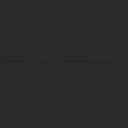
$33.95 USD
$36.95 USD
Softlyzero™ Airy - 2-in-1 Yoga-Shorts
Halara Flex™ Arbeitsleggings aus
mit superhohem Bund, mehreren
elastischem Strick-Denim mit hohem
+10
Taschen und InstantCool - 22,9 cm
Bund und mehreren Taschen