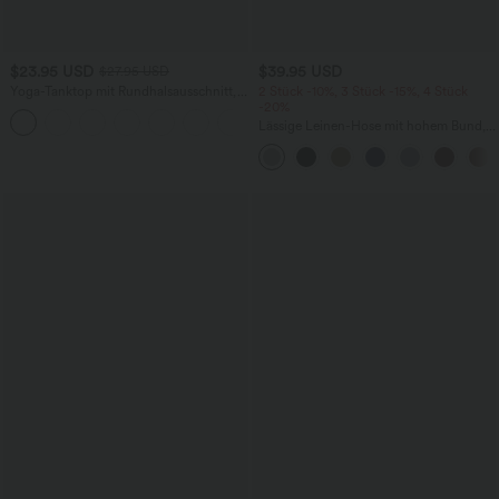
$23.95 USD
$39.95 USD
$27.95 USD
Yoga-Tanktop mit Rundhalsausschnitt,
2 Stück -10%, 3 Stück -15%, 4 Stück
Rüschen und InstantCool
-20%
+16
Lässige Leinen-Hose mit hohem Bund,
Kordelzug, weitem Bein und Taschen