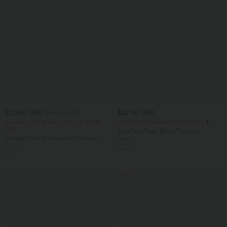
$23.95 USD
$27.95 USD
$50.95 USD
2 Stück -10%, 3 Stück -15%, 4 Stück
Extra Schnäppchen $25.73 USD
-20%
Gerafftes Yoga-Sport-Top mit
Jumpsuit mit V-Ausschnitt, kurzen
Rundhalsausschnitt und kurzen Ärmeln
Ärmeln, plissierten Seitentaschen und
- UPF50+
+5
weitem Bein, fließendem Waffelmuster
Sale