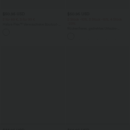
$50.95 USD
$50.95 USD
2 für 69 €, 3 für 99 €
2 Stück -10%, 3 Stück -15%, 4 Stück
-20%
Halara Flex™ Verwaschene Bootcut-
Jeans aus elastischem Strick-Denim mit
Rückenfreies, gedrehtes Urlaubs-
+5
hohem Bund und mehrere Taschen
Maxikleid mit Seitentaschen und Schlitz