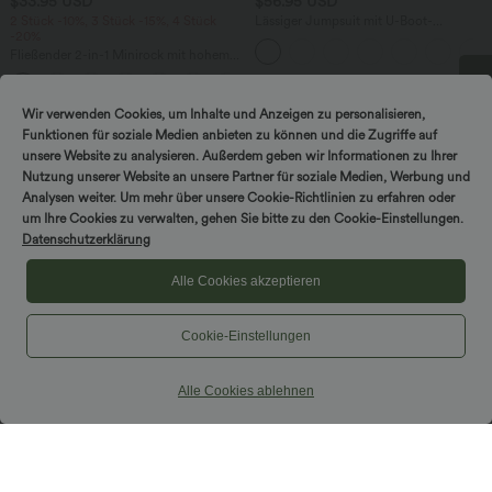
$33.95 USD
$56.95 USD
2 Stück -10%, 3 Stück -15%, 4 Stück
Lässiger Jumpsuit mit U-Boot-
-20%
Ausschnitt, Seitentaschen, kurzen
Ärmeln und Kordelzug - Easy Peezy
Fließender 2-in-1 Minirock mit hohem
Edition
Bund, Seitentaschen, Kordelzug,
Kontrast-Mesh und ausgestelltem Bein -
extralang
Wir verwenden Cookies, um Inhalte und Anzeigen zu personalisieren,
DREH & GEWINNE!
Funktionen für soziale Medien anbieten zu können und die Zugriffe auf
unsere Website zu analysieren. Außerdem geben wir Informationen zu Ihrer
Nutzung unserer Website an unsere Partner für soziale Medien, Werbung und
Analysen weiter. Um mehr über unsere Cookie-Richtlinien zu erfahren oder
um Ihre Cookies zu verwalten, gehen Sie bitte zu den Cookie-Einstellungen.
Datenschutzerklärung
Alle Cookies akzeptieren
Cookie-Einstellungen
Alle Cookies ablehnen
$31.95 USD
$33.95 USD
Ärmellose, oversized Büro-Bluse mit V-
Nimm 2, zahle 1；Nimm 4, zahle 2
Ausschnitt - knitterfrei
Halara UltraSculpt™ - Formende