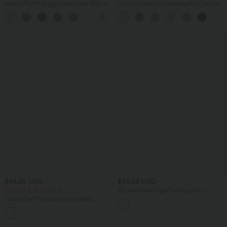
Halara Flex™ Baggy Jeans Low Rise mit
Lässige Hose mit Leinengefühl, hoher
Knopf und Reißverschluss, mehreren
Taille, Kordelzug an der Seite und
+5
Taschen, weitem Bein
weitem Bein
$44.95 USD
$36.95 USD
2 für 69 €, 3 für 99 €
Rückenfreies Yoga-Tanktop mit U-
Ausschnitt, überkreuzten Trägern und
Halara Flex™ plissierte dehnbare
abgerundetem Saum
Stoffhose mit hohem Bund,
+23
Seitentaschen und geradem Bein