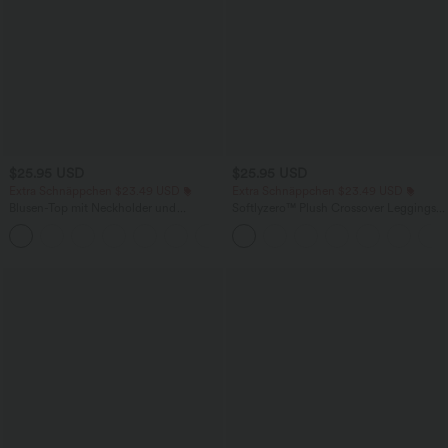
$25.95 USD
$25.95 USD
Extra Schnäppchen $23.49 USD
Extra Schnäppchen $23.49 USD
Blusen-Top mit Neckholder und
Softlyzero™ Plush Crossover Leggings
Schlüssellochausschnitt, plissiert,
mit Taschen
+3
ärmellos, abgerundeter Saum