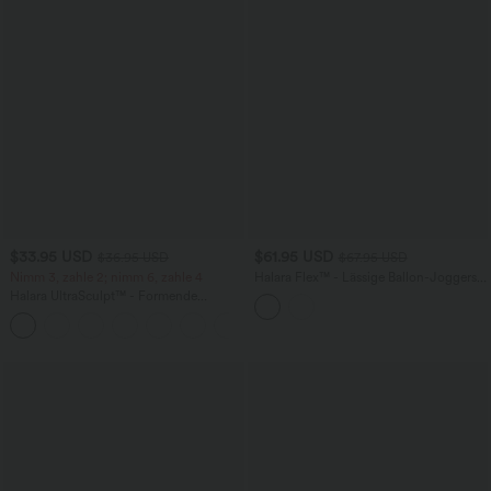
$33.95 USD
$61.95 USD
$36.95 USD
$67.95 USD
Nimm 3, zahle 2; nimm 6, zahle 4
Halara Flex™ - Lässige Ballon-Joggers
aus Denim mit mittelhohem Bund und
Halara UltraSculpt™ - Formende
mehreren Taschen
Workout-Leggings mit hohem Bund,
+17
Seitentaschen und Bauchkontrolle