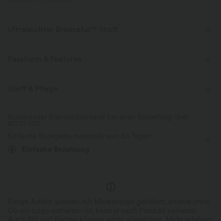
PRODUKT ID: 02699486
Ultraleichter Breezeful™ Stoff
Mache jede Bewegung mühelos. Dies ist unser leichtester Stoff, der
schnell trocknet, um zusätzlichen Komfort zu bieten.
Passform & Features
Vier-Wege-Stretch
Atmungsaktiv
Innenshorts
flacher Bund
versteckte Taschen
Stoff & Pflege
Plissiert
überziehen
lässig
Mini
Ultraleichtgewicht
schnelltrocknend
Kostenloser Standardversand bei einer Bestellung über
$77.37 USD
mit hohem Bund
Vier-Wege-Stretch
Skort
Feuchtigkeitsableitend
Einfache Rückgabe innerhalb von 30 Tagen
A-Linie
Einfache Bezahlung
Einige Artikel werden mit Markenlogo geliefert, andere ohne.
Ob ein Logo enthalten ist, kann je nach Produkt variieren.
Auch Stil und Farben können leicht abweichen.
Mehr erfahren