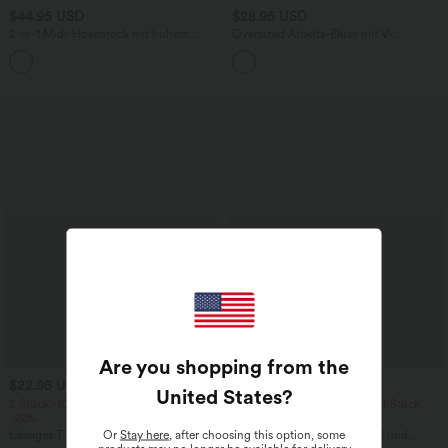
$44.95 USD
$28.95 USD
2-in-1 Midi-Hosenrock mit hohem
Oversized Arbeits-Bluse mit V-
Bund, Seitentaschen, Kordelzug und
Ausschnitt und kurzen Ärmeln -
+15
kontrastierendem Netz
knitterfrei
Are you shopping from the
$22.95 USD
$38.95 USD
$42.95 USD
United States
?
2 Stück -10%, 3 Stück -15%, 4 Stück
2 Stück -10%, 3 Stück -15%, 4 Stück
-20%
-20%
Or
Stay here
, after choosing this option, some
Lässiges T-Shirt mit V-Ausschnitt und
Capri-Hose mit hohem Bund und