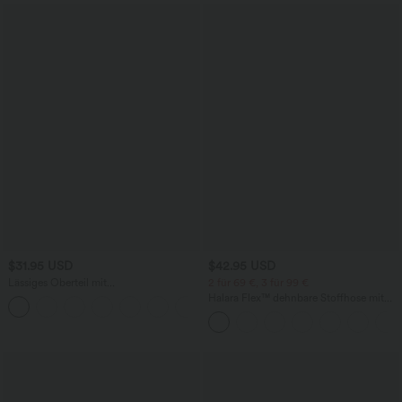
$31.95 USD
$42.95 USD
Lässiges Oberteil mit
2 für 69 €, 3 für 99 €
Rundhalsausschnitt und
Halara Flex™ dehnbare Stoffhose mit
+1
Fledermausärmeln
hohem Bund, Waffelmuster,
Seitentaschen und weitem Bein