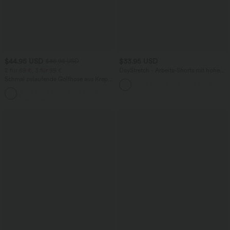
$44.95 USD
$33.95 USD
$48.95 USD
2 für 69 €, 3 für 99 €
DayStretch - Arbeits-Shorts mit hohem
Bund, Seitentaschen und weitem Bein
Schmal zulaufende Golfhose aus Krepp
mit hohem Bund und Seitentaschen