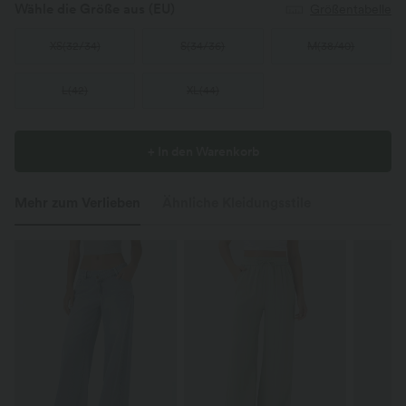
Wähle die Größe aus
(EU)
Größentabelle
XS
(
32/34
)
S
(
34/36
)
M
(
38/40
)
L
(
42
)
XL
(
44
)
+ In den Warenkorb
Mehr zum Verlieben
Ähnliche Kleidungsstile