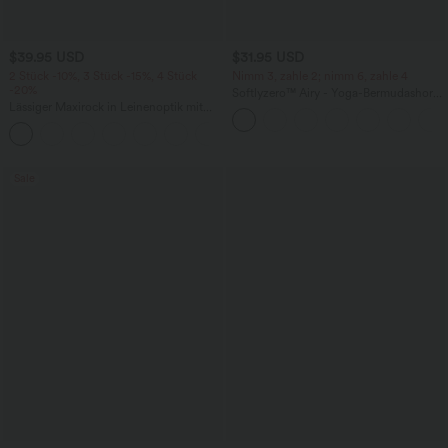
$39.95 USD
$31.95 USD
2 Stück -10%, 3 Stück -15%, 4 Stück
Nimm 3, zahle 2; nimm 6, zahle 4
-20%
Softlyzero™ Airy - Yoga-Bermudashorts
Lässiger Maxirock in Leinenoptik mit
mit hohem Bund, mehreren Taschen
hohem Bund und Kordelzug
und InstantCool
Sale