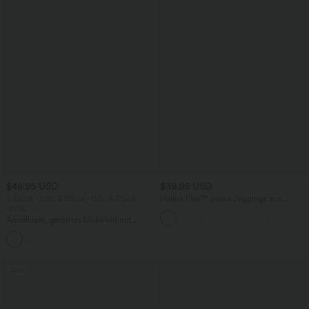
$48.95 USD
$39.95 USD
2 Stück -10%, 3 Stück -15%, 4 Stück
Halara Flex™ Jeans Jeggings aus
-20%
elastischem Strick-Denim mit hohem
Bund und Gesäßtaschen
Ärmelloses, gerafftes Midikleid mit
eckigem Ausschnitt, integriertem BH
und überkreuztem Rückendesign
Sale