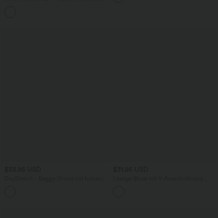
Tanktop mit U-Ausschnitt und
+11
überkreuztem, abgerundetem Saum
$33.95 USD
$31.95 USD
DayStretch - Baggy-Shorts mit hohem
Lässige Bluse mit V-Ausschnitt und
Bund und Seitentaschen - 17,8 cm
kurzen Puffärmeln
+4