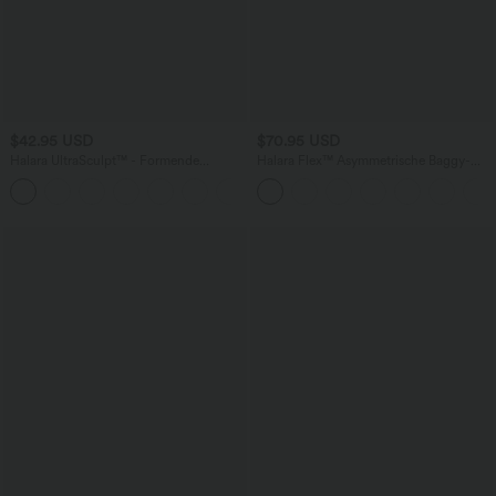
$42.95 USD
$70.95 USD
Halara UltraSculpt™ - Formende
Halara Flex™ Asymmetrische Baggy-
Workout-Leggings mit hohem Bund,
Jeans mit hohem Bund und Taschen​
+13
Seitentaschen, Booty-Scrunch und
Bauchkontrolle