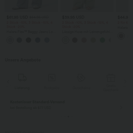
$61.95 USD
$39.95 USD
$44.95
$64.95 USD
2 Stück -10%, 3 Stück -15%, 4
2 Stück -10%, 3 Stück -15%, 4
2 für 69 €
Stück -20%
Stück -20%
Halara Fl
Halara Flex™ Baggy Jeans Low
Lässige Hose mit Leinengefühl,
Stoffhos
Rise mit Knopf und
hoher Taille, Kordelzug an der
Seitenta
+5
Reißverschluss, mehreren
Seite und weitem Bein
Taschen, weitem Bein
Unsere Angebote
Gratis
Lieferung
Rückgabe
Gutscheine
k
Geschenk
Kostenloser Standard-Versand
bei Bestellung ab $77 USD