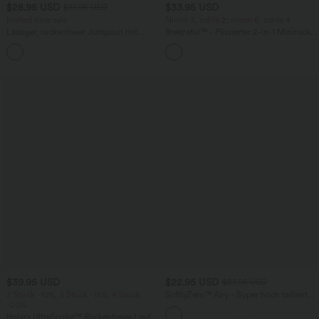
$28.95 USD
$33.95 USD
$61.95 USD
limited time sale
Nimm 3, zahle 2; nimm 6, zahle 4
Lässiger, rückenfreier Jumpsuit mit
Breezeful™ - Plissierter 2-in-1 Minirock
Seitentaschen
mit hohem Bund, Taschen und
+10
asymmetrischem Saum -
schnelltrocknend, extralang
$39.95 USD
$22.95 USD
$27.95 USD
2 Stück -10%, 3 Stück -15%, 4 Stück
SoftlyZero™ Airy - Super hoch taillierte
-20%
2-in-1-Yoga-Shorts mit Gesäßtasche
und Seitentasche-längere Länge
Halara UltraSculpt™ Rückenfreies Lauf-