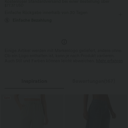
Kostenloser Standardversand bei einer Bestellung über
Kompression zur Formgebung
$77.37 USD
Seitentaschen
überziehen
Capri
Einfache Rückgabe innerhalb von 30 Tagen
mit hohem Bund
eng geschnitten
Hohe Dehnung
Feuchtigkeitsableitend
Einfache Bezahlung
Vier-Wege-Stretch
Einige Artikel werden mit Markenlogo geliefert, andere ohne.
Ob ein Logo enthalten ist, kann je nach Produkt variieren.
Auch Stil und Farben können leicht abweichen.
Mehr erfahren
Inspiration
Bewertungen(167)
Sale