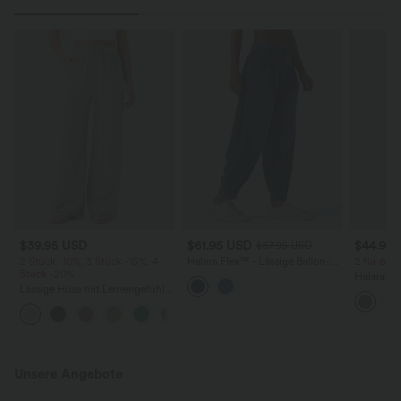
$39.95 USD
$61.95 USD
$44.95
$67.95 USD
2 Stück -10%, 3 Stück -15%, 4
Halara Flex™ - Lässige Ballon-
2 für 69 €
Stück -20%
Joggers aus Denim mit
Halara Fl
mittelhohem Bund und
Lässige Hose mit Leinengefühl,
Stoffhos
mehreren Taschen
hoher Taille, Kordelzug an der
Seitenta
+15
Seite und weitem Bein
Unsere Angebote