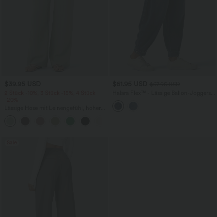
$39.95 USD
$61.95 USD
$67.95 USD
2 Stück -10%, 3 Stück -15%, 4 Stück
Halara Flex™ - Lässige Ballon-Joggers
-20%
aus Denim mit mittelhohem Bund und
mehreren Taschen
Lässige Hose mit Leinengefühl, hoher
Taille, Kordelzug an der Seite und
+15
weitem Bein
Sale