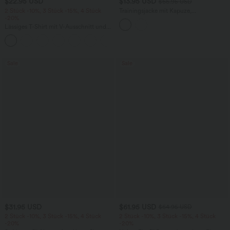
$22.95 USD
$13.95 USD
$66.95 USD
2 Stück -10%, 3 Stück -15%, 4 Stück
Trainingsjacke mit Kapuze,
-20%
Seitentaschen, langen Ärmeln und
Rüschensaum - UPF40+
Lässiges T-Shirt mit V-Ausschnitt und
kurzen Ärmeln
+9
Sale
Sale
$31.95 USD
$61.95 USD
$64.95 USD
2 Stück -10%, 3 Stück -15%, 4 Stück
2 Stück -10%, 3 Stück -15%, 4 Stück
-20%
-20%