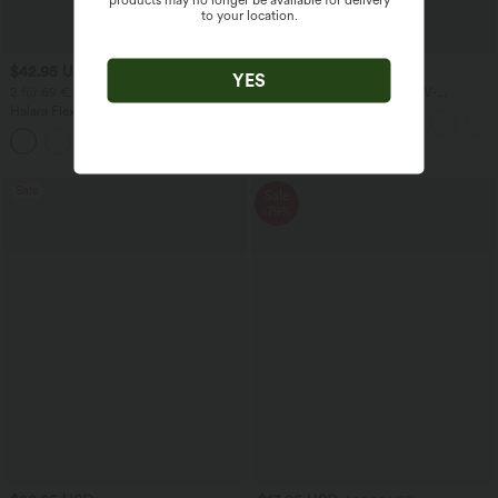
to your location.
$42.95 USD
$28.95 USD
YES
2 für 69 €, 3 für 99 €
Oversized Arbeits-Bluse mit V-
Ausschnitt und kurzen Ärmeln -
Halara Flex™ dehnbare Stoffhose mit
knitterfrei
hohem Bund, Waffelmuster,
+20
Seitentaschen und weitem Bein
Sale
Sale
-79%