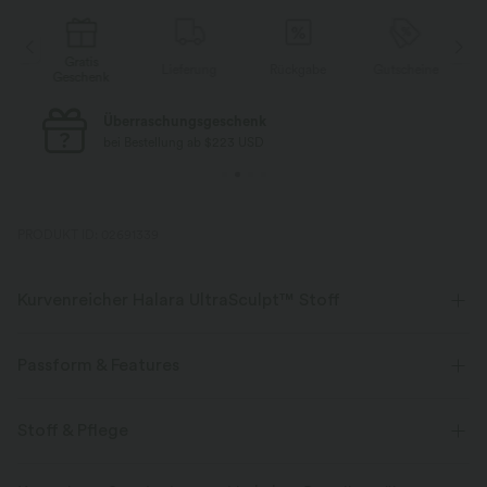
Gratis
Lieferung
Rückgabe
Gutscheine
k
Geschenk
Kostenloser Standard-Versand
bei Bestellung ab $77 USD
PRODUKT ID: 02691339
Kurvenreicher Halara UltraSculpt™ Stoff
Betone deine Kurven mit unserem figurformenden Stoff.
Passform & Features
Vier-Wege-Stretch
Atmungsaktiv
Für: Training und Freizeitaktivitäten
Mittlerer Support
Stoff & Pflege
Weich und glänzend
formend
Bauchkontrolle
flacher Bund