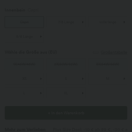
Innenbein
Capri
Capri
7/8 Länge
volle länge
5/8 Länge
Wähle die Größe aus
(EU)
Größentabelle
1X
(
46W/48W
)
2X
(
50W/52W
)
3X
(
54W/56W
)
XS
S
M
L
XL
+ In den Warenkorb
Mehr zum Verlieben