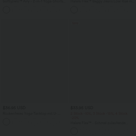
Softlyzero™ Airy - 2-in-1 Yoga-Shorts
Halara Flex™ Baggy Jeans Low Rise mit
mit superhohem Bund, mehreren
Knopf und Reißverschluss, mehreren
+23
Taschen und InstantCool - 17,78 cm
Taschen, weitem Bein
Sale
$36.95 USD
$33.95 USD
Rückenfreies Yoga-Tanktop mit U-
2 Stück -10%, 3 Stück -15%, 4 Stück
Ausschnitt, überkreuzten Trägern und
-20%
abgerundetem Saum
Halara Flex™ - Schmal zulaufende
Bürohose mit hohem Bund,
Seitentaschen und Waffelstoff