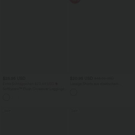
$25.95 USD
$20.95 USD
$43.95 USD
Extra Schnäppchen $23.49 USD
Lässige Shorts aus elastischem
Kunstleder mit hohem Bund und
Softlyzero™ Plush Crossover Leggings
Seitentaschen
mit Taschen
+16
Sale
Sale