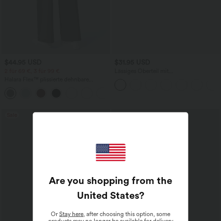
$44.95 USD
$31.95 USD
2 für 69 €, 3 für 99 €
Lässiges Oberteil mit
Rundhalsausschnitt und
Halara Flex™ plissierte dehnbare
Fledermausärmeln
Stoffhose mit hohem Bund,
+23
Seitentaschen und geradem Bein
Sale
Are you shopping from the
United States
?
Or
Stay here
, after choosing this option, some
products may no longer be available for delivery