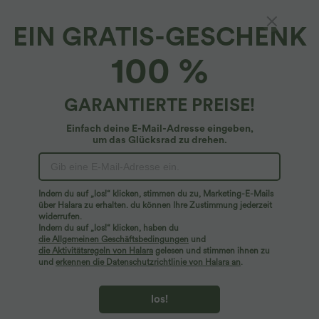
EIN GRATIS-GESCHENK
Halara UltraSculpt™*
100 %
Capri-Leggings mit hoher Taille und seitlicher
Tasche in Übergröße
4.9
(
167
)
GARANTIERTE PREISE!
$48.95 USD
Einfach deine E-Mail-Adresse eingeben,
Plus Size Deal: -10 € ab 99 €, -30 € ab 199 €
um das Glücksrad zu drehen.
Indem du auf „los!“ klicken, stimmen du zu, Marketing-E-Mails
über Halara zu erhalten. du können Ihre Zustimmung jederzeit
widerrufen.
Indem du auf „los!“ klicken, haben du
die Allgemeinen Geschäftsbedingungen
und
die Aktivitätsregeln von Halara
gelesen und stimmen ihnen zu
und
erkennen die Datenschutzrichtlinie von Halara an
.
los!