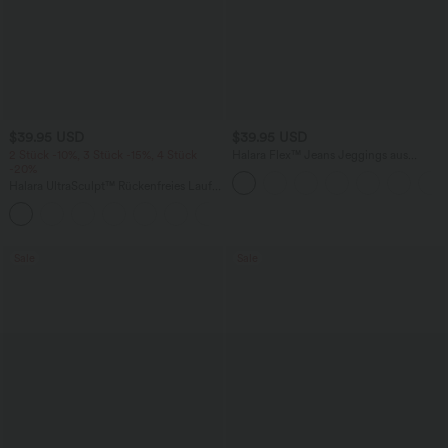
$39.95 USD
$39.95 USD
2 Stück -10%, 3 Stück -15%, 4 Stück
Halara Flex™ Jeans Jeggings aus
-20%
elastischem Strick-Denim mit hohem
Bund und Gesäßtaschen
Halara UltraSculpt™ Rückenfreies Lauf-
Tanktop mit U-Ausschnitt und
+11
überkreuztem, abgerundetem Saum
Sale
Sale