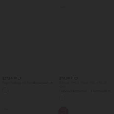
Sale
$27.95 USD
$39.95 USD
Yoga-Tanktop mit Rundhalsausschnitt,
2 Stück -10%, 3 Stück -15%, 4 Stück
Rüschen und InstantCool
-20%
+16
Fließende hosenrock in Leinenoptik mit
mittelhohem Bund, Seitentaschen und
weitem Bein
Sale
Sale
-52%