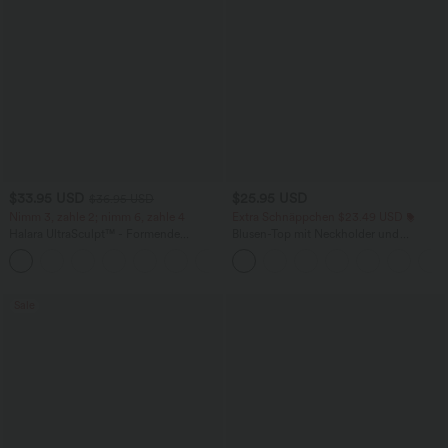
$33.95 USD
$25.95 USD
$36.95 USD
Nimm 3, zahle 2; nimm 6, zahle 4
Extra Schnäppchen $23.49 USD
Halara UltraSculpt™ - Formende
Blusen-Top mit Neckholder und
Workout-Leggings mit hohem Bund,
Schlüssellochausschnitt, plissiert,
+17
Seitentaschen und Bauchkontrolle
ärmellos, abgerundeter Saum
Sale