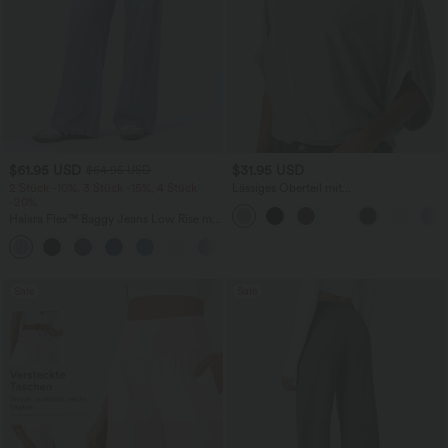
$61.95 USD
$31.95 USD
$64.95 USD
2 Stück -10%, 3 Stück -15%, 4 Stück
Lässiges Oberteil mit
-20%
Rundhalsausschnitt und
Fledermausärmeln
Halara Flex™ Baggy Jeans Low Rise mit
Knopf und Reißverschluss, mehreren
+5
Taschen, weitem Bein
Sale
Sale