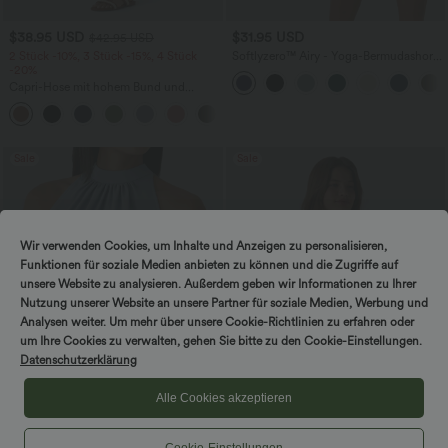
$38.95 USD
$31.95 USD
$42.95 USD
2 Stück -10%, 3 Stück -15%, 4 Stück
Softlyzero™ Airy - Yoga-Bermudashorts
-20%
mit hohem Bund, mehreren Taschen
und InstantCool
Capri-Hose mit hohem Bund und
Seitentaschen - leinenähnliches Material
+7
Sale
Sale
Wir verwenden Cookies, um Inhalte und Anzeigen zu personalisieren,
Funktionen für soziale Medien anbieten zu können und die Zugriffe auf
unsere Website zu analysieren. Außerdem geben wir Informationen zu Ihrer
Nutzung unserer Website an unsere Partner für soziale Medien, Werbung und
Analysen weiter. Um mehr über unsere Cookie-Richtlinien zu erfahren oder
um Ihre Cookies zu verwalten, gehen Sie bitte zu den Cookie-Einstellungen.
Datenschutzerklärung
Alle Cookies akzeptieren
$25.95 USD
$22.95 USD