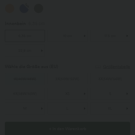
Sale
Innenbein
6,35 cm
6,35 cm
10 cm
17.5 cm
22,8 cm
Wähle die Größe aus
(EU)
Größentabelle
1X
(
46W/48W
)
2X
(
50W/52W
)
3X
(
54W/56W
)
4X
(
58W/60W
)
XS
S
M
L
XL
+ In den Warenkorb