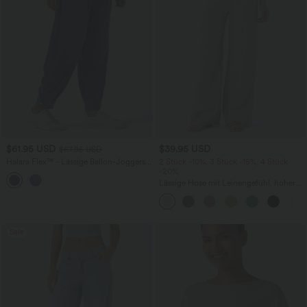
$61.95 USD
$39.95 USD
$67.95 USD
Halara Flex™ - Lässige Ballon-Joggers
2 Stück -10%, 3 Stück -15%, 4 Stück
aus Denim mit mittelhohem Bund und
-20%
mehreren Taschen
Lässige Hose mit Leinengefühl, hoher
Taille, Kordelzug an der Seite und
weitem Bein
Sale