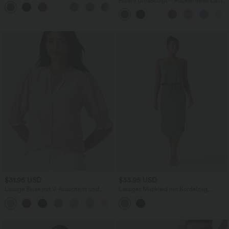
V-Ausschnitt, Seitentaschen und
Halara UltraSculpt™ Rückenfreies Lauf-
+7
unsichtbarem Reißverschluss - pipi-
Tanktop mit U-Ausschnitt und
praktisch
überkreuztem, abgerundetem Saum
$31.95 USD
$33.95 USD
Lässige Bluse mit V-Ausschnitt und
Lässiges Midikleid mit Kordelzug,
kurzen Puffärmeln
Schlitz und geschwungenem Saum