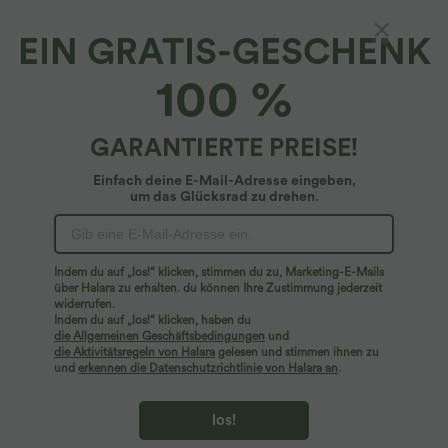
EIN GRATIS-GESCHENK
SoftlyZero™ Airy*
100 %
Plus-Size 2-in-1 Fitnessshorts mit
Gesäßtasche und versteckter Seitentasche -
8,9 cm
4.8
(
436
)
GARANTIERTE PREISE!
$39.95 USD
Einfach deine E-Mail-Adresse eingeben,
Plus Size Deal: -10 € ab 99 €, -30 € ab 199 €
um das Glücksrad zu drehen.
Indem du auf „los!“ klicken, stimmen du zu, Marketing-E-Mails
über Halara zu erhalten. du können Ihre Zustimmung jederzeit
widerrufen.
Indem du auf „los!“ klicken, haben du
die Allgemeinen Geschäftsbedingungen
und
die Aktivitätsregeln von Halara
gelesen und stimmen ihnen zu
und
erkennen die Datenschutzrichtlinie von Halara an
.
los!