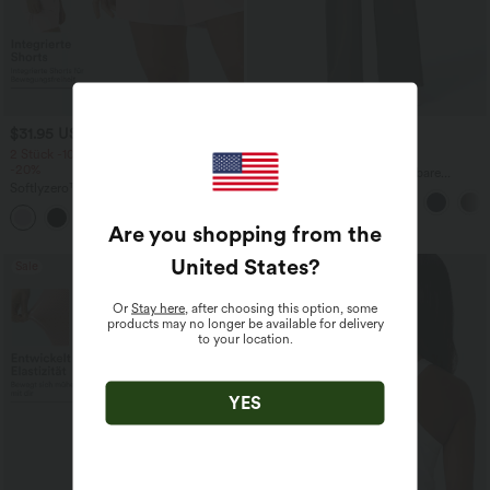
$31.95 USD
$44.95 USD
2 Stück -10%, 3 Stück -15%, 4 Stück
2 für 69 €, 3 für 99 €
-20%
Halara Flex™ plissierte dehnbare
Softlyzero™ Airy - 2-in-1 Yoga-Shorts
Stoffhose mit hohem Bund,
mit superhohem Bund, mehreren
Seitentaschen und geradem Bein
+23
Taschen und InstantCool - 17,78 cm
Are you shopping from the
United States
?
Sale
Or
Stay here
, after choosing this option, some
products may no longer be available for delivery
to your location.
YES