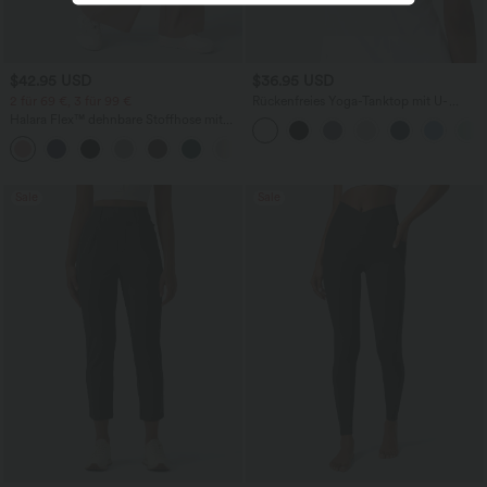
$42.95 USD
$36.95 USD
2 für 69 €, 3 für 99 €
Rückenfreies Yoga-Tanktop mit U-
Ausschnitt, überkreuzten Trägern und
Halara Flex™ dehnbare Stoffhose mit
abgerundetem Saum
hohem Bund, Waffelmuster,
+20
Seitentaschen und weitem Bein
Sale
Sale