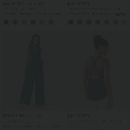
$44.95 USD
$25.95 USD
$48.95 USD
2 für 69 €, 3 für 99 €
Extra Schnäppchen $23.49 USD
Schmal zulaufende Golfhose aus Krepp
Softlyzero™ Plush Crossover Leggings
mit hohem Bund und Seitentaschen
mit Taschen
Sale
$57.95 USD
$39.95 USD
$67.95 USD
limited time sale
2 Stück -10%, 3 Stück -15%, 4 Stück
-20%
Ärmelloser, geraffter Party-Jumpsuit mit