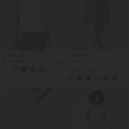
$27.95 USD
$39.95 USD
Yoga-Tanktop mit Rundhalsausschnitt,
2 Stück -10%, 3 Stück -15%, 4 Stück
Rüschen und InstantCool
-20%
+16
Fließende hosenrock in Leinenoptik mit
mittelhohem Bund, Seitentaschen und
weitem Bein
Sale
Sale