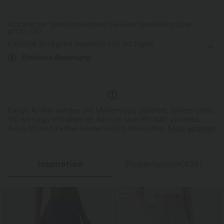
Seitentaschen
überziehen
Laufen
7,5 cm
Kühles Tragegefühl
Weich und glänzend
Kostenloser Standardversand bei einer Bestellung über
$77.37 USD
mit hohem Bund
weites Bein
Hohe Dehnung
Feuchtigkeitsableitend
Einfache Rückgabe innerhalb von 30 Tagen
Vier-Wege-Stretch
Track / Workout
Einfache Bezahlung
Einige Artikel werden mit Markenlogo geliefert, andere ohne.
Ob ein Logo enthalten ist, kann je nach Produkt variieren.
Auch Stil und Farben können leicht abweichen.
Mehr erfahren
Inspiration
Bewertungen(436)
Sale