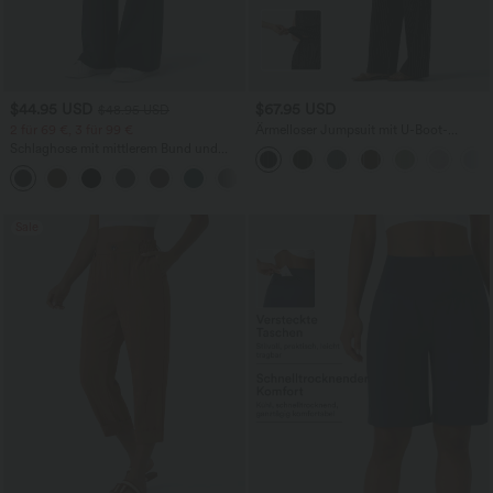
$44.95 USD
$67.95 USD
$48.95 USD
2 für 69 €, 3 für 99 €
Ärmelloser Jumpsuit mit U-Boot-
Ausschnitt, Seitentaschen, seitlichen
Schlaghose mit mittlerem Bund und
Bindebändern, Streifen und InstantCool
seitlichen Reißverschlusstaschen
- Easy Peezy Edition
+12
Sale