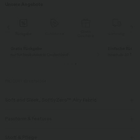
Unsere Angebote
Gratis
e
Gutscheine
Lieferung
Rückgabe
Geschenk
Code: Aug2026
10 € Rabatt bei Bestellung ab $133 USD
PRODUKT ID: 02726368
Soft and Sleek, SoftlyZero™ Airy Fabric
Fühle dich, als würdest du in der Luft schweben, mit unserem
superweichen Cool-Touch-Material.
Passform & Features
Vier-Wege-Stretch
Atmungsaktiv
Innenshorts
flacher Bund
Tasche im hinteren Bund
Stoff & Pflege