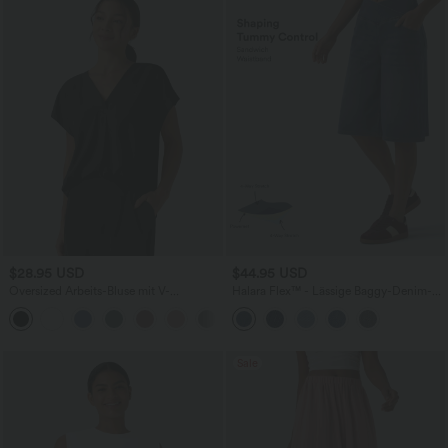
$28.95 USD
$44.95 USD
Oversized Arbeits-Bluse mit V-
Halara Flex™ - Lässige Baggy-Denim-
Ausschnitt und kurzen Ärmeln -
Shorts mit hohem Crossover-Bund und
+1
knitterfrei
mehreren Taschen
Sale