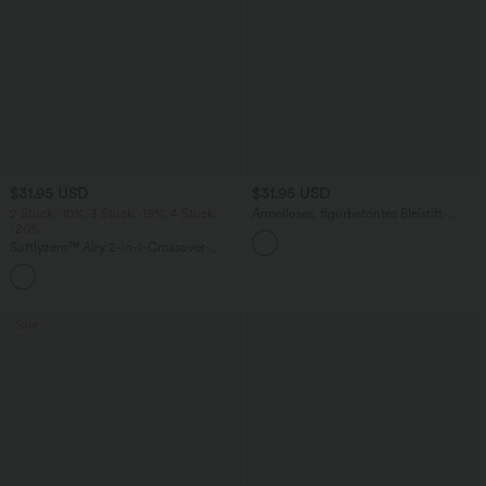
$31.95 USD
$31.95 USD
2 Stück -10%, 3 Stück -15%, 4 Stück
Ärmelloses, figurbetontes Bleistift-
-20%
Midikleid mit U-Boot-Ausschnitt
Softlyzero™ Airy 2-in-1-Crossover-
InstantCool-Tennisrock mit
+10
Seitentasche-Lucid-längere Länge
Sale