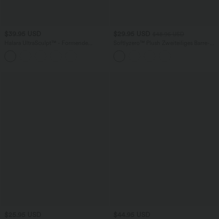
$39.95 USD
$29.95 USD
$48.95 USD
Halara UltraSculpt™ - Formende
Softlyzero™ Plush Zweiteiliges Barre-
Workout-Shorts mit hohem Bund,
Ballett-Tanzkleid mit überkreuzten
Tasche, Booty-Scrunch und
Seitentaschen
Bauchkontrolle - Po-Lifting, 12,7 cm
$25.95 USD
$44.95 USD