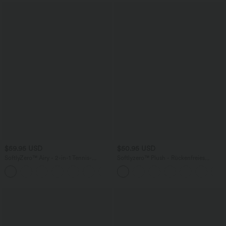
$59.95 USD
$50.95 USD
SoftlyZero™ Airy - 2-in-1 Tennis-
Softlyzero™ Plush - Rückenfreies
Minikleid mit Seitentaschen und
Sportkleid - Easy Peezy Edition,
InstantCool - Easy Peezy Edition,
Körbchengröße E-G
UPF50+