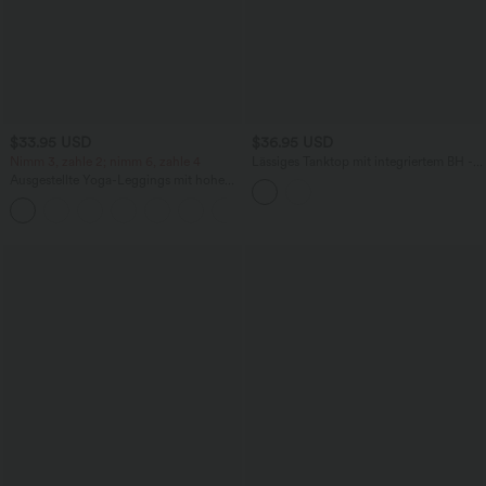
$33.95 USD
$36.95 USD
Nimm 3, zahle 2; nimm 6, zahle 4
Lässiges Tanktop mit integriertem BH -
B-E Cups
Ausgestellte Yoga-Leggings mit hohem
Bund, Gesäßtasche
+6