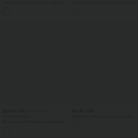
Softlyzero™ Plush Crossover Leggings
Ärmelloses, figurbetontes Midikleid mit
mit Taschen
hohem Kragen und Karomuster
+16
$23.95 USD
$61.95 USD
$48.95 USD
limited time sale
Geripptes, fließendes Maxi-Freizeitkleid
mit U-Boot-Ausschnitt, Rüschen und
Minikleid mit Neckholder, Seitentaschen
Seitentaschen
und Bindebändern hinten
+5