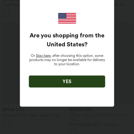
Yoga-Sport-Top mit integriertem BH,
Fließendes Maxikleid aus Mesh mit
One-Shoulder-Design, langen Ärmeln,
Polka-Dot-Design für Brautjungfern
+3
Daumenlöchern und gebogenem Saum
und Hochzeitsgäste
- schnelltrocknend
Sale
Are you shopping from the
United States
?
Or
Stay here
, after choosing this option, some
products may no longer be available for delivery
to your location.
YES
$31.95 USD
$34.95 USD
Crossover Flare Yoga-Leggings mit
1 Stück -20%, 2 Stück -30%, 3 Stück
hohem Bund
-40%
Halara UltraSculpt™ - Lässiger,
figurbetonter 2-in-1 Minirock mit
hohem Bund, Leopardenmuster und