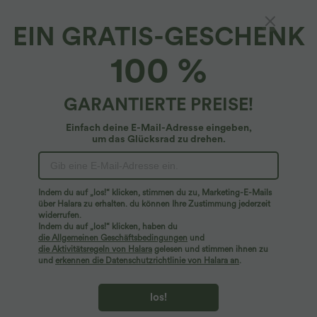
EIN GRATIS-GESCHENK
SoftlyZero™ Airy*
100 %
Everyday Softlyzero™ Airy rückenfreies 2-in-
1-Aktivitätskleid – Euphoria Air – längeres
Kleid und verstellbare Träger
4.8
(
962
)
GARANTIERTE PREISE!
$48.95 USD
Einfach deine E-Mail-Adresse eingeben,
um das Glücksrad zu drehen.
Indem du auf „los!“ klicken, stimmen du zu, Marketing-E-Mails
über Halara zu erhalten. du können Ihre Zustimmung jederzeit
widerrufen.
Indem du auf „los!“ klicken, haben du
die Allgemeinen Geschäftsbedingungen
und
die Aktivitätsregeln von Halara
gelesen und stimmen ihnen zu
und
erkennen die Datenschutzrichtlinie von Halara an
.
los!