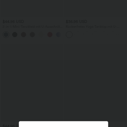
$44.95 USD
$36.95 USD
2-in-1-Mini-Tanzkleid mit U-Ausschnitt,
Rückenfreies Yoga-Tanktop mit U-
rückenfrei, verdrehter Ausschnitt,
Ausschnitt, überkreuzten Trägern und
+13
Seitentasche-Easy Peezy
abgerundetem Saum
$44.95 USD
$67.95 USD