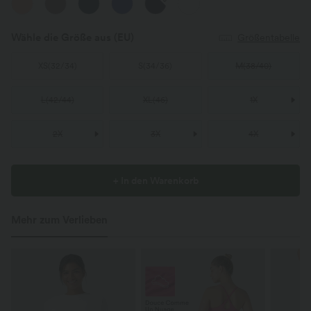
Wähle die Größe aus
(EU)
Größentabelle
XS
(
32/34
)
S
(
34/36
)
M
(
38/40
)
L
(
42/44
)
XL
(
46
)
1X
2X
3X
4X
+ In den Warenkorb
Mehr zum Verlieben