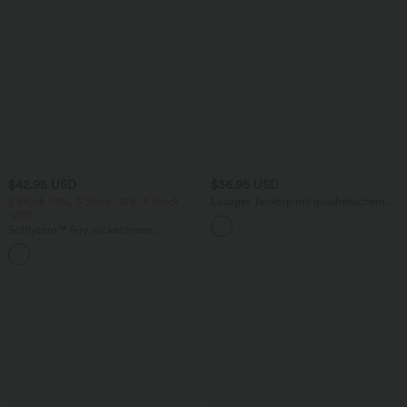
$42.95 USD
$36.95 USD
2 Stück -10%, 3 Stück -15%, 4 Stück
Lässiges Tanktop mit quadratischem
-20%
Ausschnitt und integriertem BH - B-E
Cups
Softlyzero™ Airy, rückenfreies,
gedrehtes Cool Touch Yoga-Aktivkleid
+18
– Easy Peezy Edition