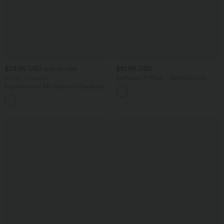
$23.95 USD
$61.95 USD
$42.95 USD
limited time sale
Softlyzero™ Plush - Aktivkleid mit
Seitentaschen und Bauchkontrolle -
Figurbetontes Minikleid mit Neckholder,
Easy Peezy Edition
integriertem BH und Karomuster