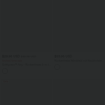
$29.95 USD
$53.95 USD
$48.95 USD
limited time sale
Rückenfreies Minikleid mit Neckholder,
Seitentaschen und integriertem BH
Softlyzero™ Airy - Rückenfreies 2-in-1
Crossover-Minikleid mit U-Ausschnitt,
+9
Seitentaschen und InstantCool - Easy
Peezy
Sale