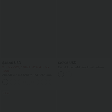
$48.95 USD
$27.95 USD
2 Stück -10%, 3 Stück -15%, 4 Stück
2-in-1 Arbeits-Minirock mit hohem
-20%
Bund und Karomuster - extralang
Abendkleid mit Schlitz und Schnürung,
gerafft, rückenfrei, figurbetont
+7
Sale