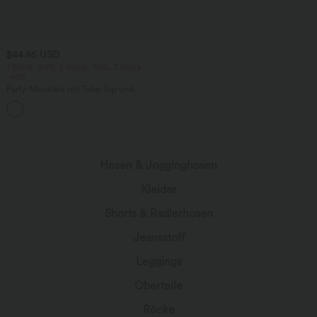
$44.95 USD
1 Stück -20%, 2 Stück -30%, 3 Stück
-40%
Party-Maxikleid mit Tube-Top und
integriertem BH
Hosen & Jogginghosen
Kleider
Shorts & Radlerhosen
Jeansstoff
Leggings
Oberteile
Röcke