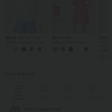
$28.95 USD
$59.95 USD
$39.95
$31.95 USD
Gerafftes Yoga-Sport-Top mit
Softlyzero™ Rückenfreies,
2 Stück -
Rundhalsausschnitt und langen
extralanges Plush-Aktivkleid -
Stück -2
+7
Ärmeln - UPF50+
Easy Peezy Edition
Lässige H
hoher Tai
Seite und
Unsere Angebote
Gratis
Lieferung
Rückgabe
Gutscheine
k
Geschenk
Kostenloser Standard-Versand