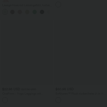
-20%
Rüschen und InstantCool
Lässige Hose mit Leinengefühl, hoher
Taille, Kordelzug an der Seite und
+15
weitem Bein
$22.95 USD
$50.95 USD
$27.95 USD
OneForm - Yoga-Leggings mit
Softlyzero™ Plush rückenfreies 2-in-1-
mittelhohem Bund, Bauchkontrolle und
Flare-Trainingskleid – Wannabe – Easy
nahtlosem Flow - Po-Lifting
Peezy