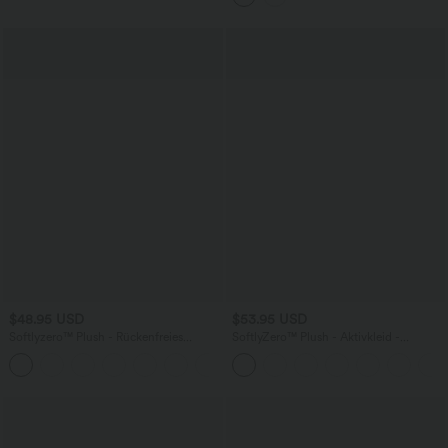
überkreuztem Saum
$48.95 USD
$53.95 USD
Softlyzero™ Plush - Rückenfreies
SoftlyZero™ Plush - Aktivkleid -
Aktivkleid - A-C Cups, UPF50+
extralang, Easy-Peezy-Edition, E-G
+20
Cups