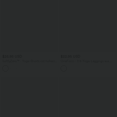
$25.95 USD
$22.95 USD
SoftlyZero™ - Yoga-Shorts mit hohem
OneForm - 7/8-Yoga-Leggings aus
Crossover-Bund und Seitentaschen -
Waffelstoff mit hohem Bund und
UPF50+, 22,9 cm
nahtlosem Flow