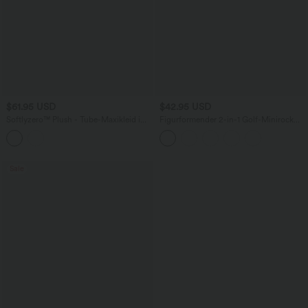
$61.95 USD
$42.95 USD
Softlyzero™ Plush - Tube-Maxikleid im
Figurformender 2-in-1 Golf-Minirock
Meerjungfrauenstil mit integriertem BH
mit ultrahohem Bund, mehreren
und Kontrast-Mesh
Taschen und abgerundetem Saum
Sale