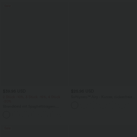
Sale
$39.95 USD
$25.95 USD
2 Stück -10%, 3 Stück -15%, 4 Stück
Softlyzero™ Airy - Kurzes, rückenfreies
-20%
Yoga-Tanktop mit quadratischem
Ausschnitt, überkreuzten Trägern und
Strandkleid mit Spaghettiträgern,
Cool Touch - A-C Cups, UPF50+
rückenfrei, Cool Touch
Sale