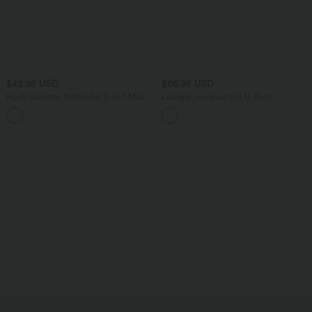
$42.95 USD
$56.95 USD
Hoch taillierter, fließender 2-in-1-Midi-
Lässiger Jumpsuit mit U-Boot-
Tanzrock mit Seitentasche
Ausschnitt, Seitentaschen, kurzen
Ärmeln und Kordelzug - Easy Peezy
Edition