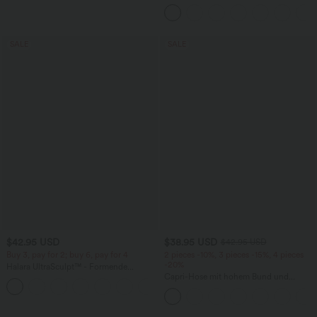
kurzen Ärmeln
SALE
SALE
$42.95 USD
$38.95 USD
$42.95 USD
Buy 3, pay for 2; buy 6, pay for 4
2 pieces -10%, 3 pieces -15%, 4 pieces
-20%
Halara UltraSculpt™ - Formende
Workout-Leggings mit hohem Bund,
Capri-Hose mit hohem Bund und
+13
Seitentaschen, Booty-Scrunch und
Seitentaschen - leinenähnliches Material
Bauchkontrolle