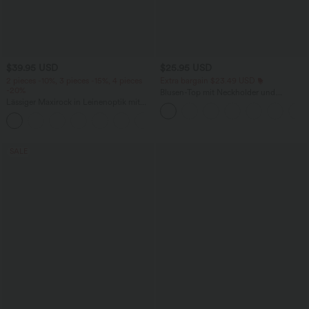
$39.95 USD
$25.95 USD
2 pieces -10%, 3 pieces -15%, 4 pieces
Extra bargain $23.49 USD
-20%
Blusen-Top mit Neckholder und
Lässiger Maxirock in Leinenoptik mit
Schlüssellochausschnitt, plissiert,
hohem Bund und Kordelzug
ärmellos, abgerundeter Saum
SALE