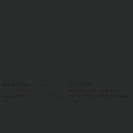
SALE
$52.95 USD
$25.95 USD
$61.95 USD
limited time sale
Extra bargain $23.49 USD
Lässiger, rückenfreier Jumpsuit mit
Softlyzero™ Plush Crossover Leggings
Seitentaschen
mit Taschen
+10
SALE