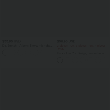
$33.95 USD
$56.95 USD
DayStretch - Arbeits-Shorts mit hohem
2 pieces -10%, 3 pieces -15%, 4 pieces
Bund, Seitentaschen und weitem Bein
-20%
+11
Halara Flex™ - Lässige, gewaschene
Baggy-Jeans aus drapiertem Lyocell mit
mittelhohem Bund, mehreren Taschen
und weitem Bein