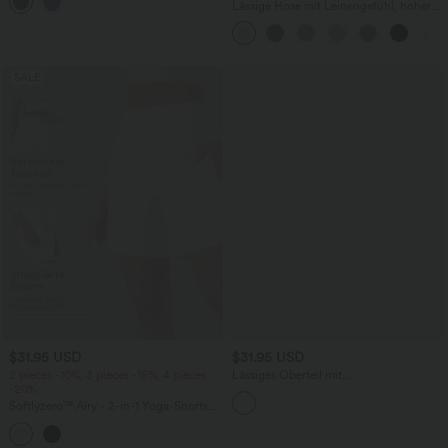
mehreren Taschen
Lässige Hose mit Leinengefühl, hoher
Taille, Kordelzug an der Seite und
weitem Bein
SALE
$31.95 USD
$31.95 USD
2 pieces -10%, 3 pieces -15%, 4 pieces
Lässiges Oberteil mit
-20%
Rundhalsausschnitt und
Fledermausärmeln
Softlyzero™ Airy - 2-in-1 Yoga-Shorts
mit superhohem Bund, mehreren
+23
Taschen und InstantCool - 17,78 cm