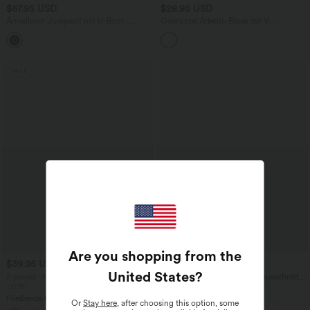
$67.95 USD
$28.95 USD
Ärmelloser Jumpsuit mit U-Boot-
Oversized Arbeits-Bluse mit V-
Ausschnitt, Seitentaschen, seitlichen
Ausschnitt und kurzen Ärmeln -
+8
Bindebändern, Streifen und InstantCool
knitterfrei
- Easy Peezy Edition
SALE
Are you shopping from the
$39.95 USD
$27.95 USD
United States
?
2 pieces -10%, 3 pieces -15%, 4 pieces
Yoga-Tanktop mit Rundhalsausschnitt,
-20%
Rüschen und InstantCool
Fließende hosenrock in Leinenoptik mit
Or
Stay here
, after choosing this option, some
mittelhohem Bund, Seitentaschen und