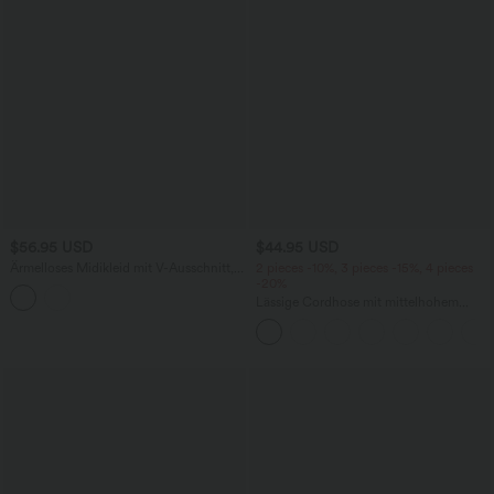
$56.95 USD
$44.95 USD
Ärmelloses Midikleid mit V-Ausschnitt,
2 pieces -10%, 3 pieces -15%, 4 pieces
Seitentaschen und Reißverschluss
-20%
Lässige Cordhose mit mittelhohem
Bund, Reißverschluss und Seitentaschen