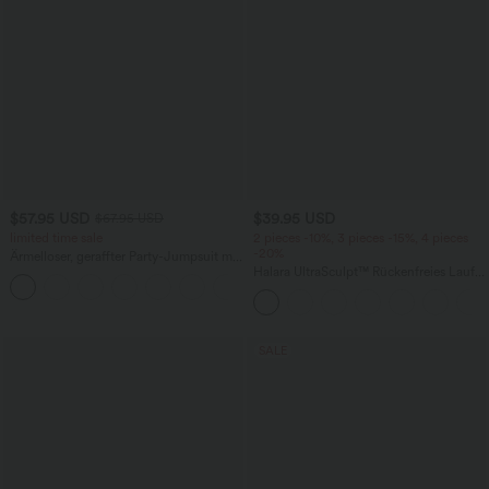
$57.95 USD
$39.95 USD
$67.95 USD
limited time sale
2 pieces -10%, 3 pieces -15%, 4 pieces
-20%
Ärmelloser, geraffter Party-Jumpsuit mit
V-Ausschnitt, Seitentaschen und
Halara UltraSculpt™ Rückenfreies Lauf-
+7
unsichtbarem Reißverschluss - pipi-
Tanktop mit U-Ausschnitt und
praktisch
überkreuztem, abgerundetem Saum
SALE