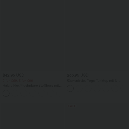
$42.95 USD
$36.95 USD
2 for €69, 3 for €99
Rückenfreies Yoga-Tanktop mit U-
Ausschnitt, überkreuzten Trägern und
Halara Flex™ dehnbare Stoffhose mit
abgerundetem Saum
hohem Bund, Waffelmuster,
+20
Seitentaschen und weitem Bein
SALE