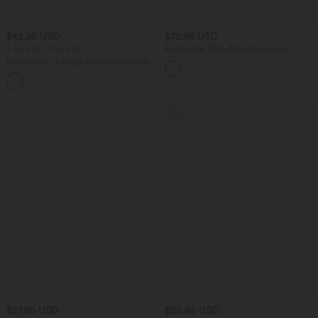
$42.95 USD
$72.95 USD
2 for €69, 3 for €99
Fließendes Midi-Arbeitskleid mit
Seitentaschen, Fledermausärmeln und
DayStretch - Lässige Hose mit hohem
Bauchkontrolle
Bund, Seitentaschen und Barrel-Leg
+5
SALE
$27.95 USD
$50.95 USD