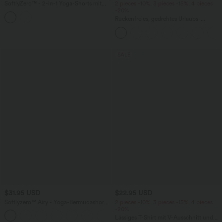
SoftlyZero™ - 2-in-1 Yoga-Shorts mit
2 pieces -10%, 3 pieces -15%, 4 pieces
hohem Crossover-Bund, mehreren
-20%
Taschen und Ösen - schnelltrocknend,
Rückenfreies, gedrehtes Urlaubs-
7,6 cm
Maxikleid mit Seitentaschen und Schlitz
SALE
$31.95 USD
$22.95 USD
Softlyzero™ Airy - Yoga-Bermudashorts
2 pieces -10%, 3 pieces -15%, 4 pieces
mit hohem Bund, mehreren Taschen
-20%
+16
und InstantCool
Lässiges T-Shirt mit V-Ausschnitt und