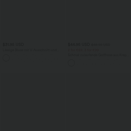
$31.95 USD
$44.95 USD
$48.95 USD
Lässige Bluse mit V-Ausschnitt und
2 for €69, 3 for €99
kurzen Puffärmeln
Schmal zulaufende Golfhose aus Krepp
mit hohem Bund und Seitentaschen