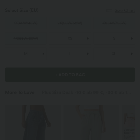
Select Size
(EU)
Size Chart
1X
(
46W/48W
)
2X
(
50W/52W
)
3X
(
54W/56W
)
4X
(
58W/60W
)
XS
S
M
L
XL
+ ADD TO BAG
More To Love
Plus Size Deal: -10 € ab 99 €, -30 € ab 199 €