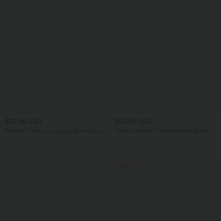
$33.95 USD
$53.95 USD
Ribbed A-line maxi casual skirt with a
Arbeits-Hose mit mittelhohem Bund,
high waistband and a slit at the hem.
Seitentaschen und Barrel-Leg
SALE