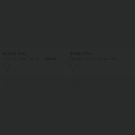
$50.95 USD
$64.95 USD
Lässiges, ärmelloses Midikleid mit
Lässige Jeans aus Lyocell mit
Rundhalsausschnitt, integriertem BH
mittelhohem Bund, mehreren Taschen
und Rüschensaum
und Kordelzug
SALE
SALE