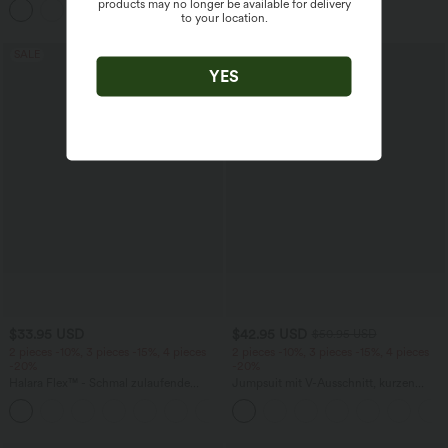
products may no longer be available for delivery
+1
weitem Bein
to your location.
SALE
SALE
YES
$33.95 USD
$42.95 USD
$50.95 USD
2 pieces -10%, 3 pieces -15%, 4 pieces
2 pieces -10%, 3 pieces -15%, 4 pieces
-20%
-20%
Halara Flex™ - Schmal zulaufende
Jumpsuit mit V-Ausschnitt, kurzen
Bürohose mit hohem Bund,
Ärmeln, plissierten Seitentaschen und
+8
Seitentaschen und Waffelstoff
weitem Bein, fließendem Waffelmuster