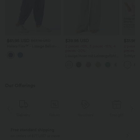
$61.95 USD
$39.95 USD
$31.95 
$67.95 USD
Halara Flex™ - Lässige Ballon-
2 pieces -10%, 3 pieces -15%, 4
2 pieces 
Joggers aus Denim mit
pieces -20%
pieces -
mittelhohem Bund und
Lässige Hose mit Leinengefühl,
Softlyzer
mehreren Taschen
hoher Taille, Kordelzug an der
Shorts m
Seite und weitem Bein
mehreren
InstantCo
Our Offerings
Delivery
Return
Vouchers
Free gift
Free standard shipping
on orders of $77 USD or more