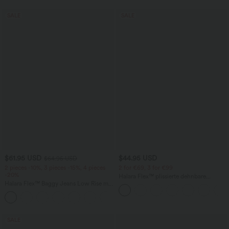
SALE
SALE
$61.95 USD
$44.95 USD
$64.95 USD
2 pieces -10%, 3 pieces -15%, 4 pieces
2 for €69, 3 for €99
-20%
Halara Flex™ plissierte dehnbare
Halara Flex™ Baggy Jeans Low Rise mit
Stoffhose mit hohem Bund,
Knopf und Reißverschluss, mehreren
Seitentaschen und geradem Bein
+5
Taschen, weitem Bein
SALE