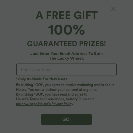
A FREE GIFT
Patitoff™ Flow*
100%
Patitoff™ Flow Pet Hair Resistant High
Waisted Drawstring Side Pocket Plus Size
Plain Full Length Joggers
4.7
(
73
)
GUARANTEED PRIZES!
$70.95 USD
Just Enter Your Email Address To Spin
Plus Size Deal: -10 € ab 99 €, -30 € ab 199 €
The Lucky Wheel.
*Only Available For New Users.
By clicking "GO!", you agree to receive marketing emails about
Halara. You can withdraw your consent at any time.
By clicking "GO!", you have read and agree to
Halara’s Terms and Conditions
,
Activity Rules
and
acknowledge Halara’s Privacy Policy
.
GO!