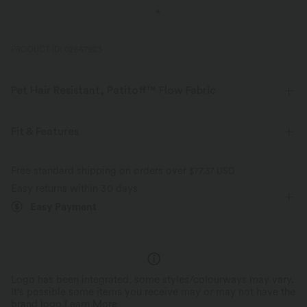
PRODUCT ID: 02667923
Pet Hair Resistant, Patitoff™ Flow Fabric
Pet lovers! Stay stylish and fur-free all day long, with our durable, pet
hair resistant fabric.
Fit & Features
Four-way stretch
Breathable
Flat Waist
Side Pockets
Drawstring
Free standard shipping on orders over
$77.37 USD
Easy returns within 30 days
Yoga & Pilates
Ankle Length
High-waisted
Pet hair resistant
Pat hair off easily
Easy Payment
Tapered
Medium Stretch
Four-Way Stretch
Buttery soft inside, ribbed outside
Regular Fit
Logo has been integrated, some styles/colourways may vary.
It's possible some items you receive may or may not have the
brand logo.
Learn More