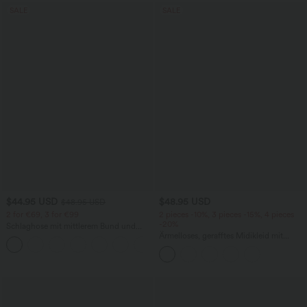
SALE
SALE
$44.95 USD
$48.95 USD
$48.95 USD
2 for €69, 3 for €99
2 pieces -10%, 3 pieces -15%, 4 pieces
-20%
Schlaghose mit mittlerem Bund und
seitlichen Reißverschlusstaschen
Ärmelloses, gerafftes Midikleid mit
+12
eckigem Ausschnitt, integriertem BH
und überkreuztem Rückendesign