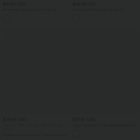
$67.95 USD
$28.95 USD
Ärmelloser Jumpsuit mit U-Boot-
Oversized Arbeits-Bluse mit V-
Ausschnitt, Seitentaschen, seitlichen
Ausschnitt und kurzen Ärmeln -
+8
Bindebändern, Streifen und InstantCool
knitterfrei
- Easy Peezy Edition
Sale
$39.95 USD
$27.95 USD
2 Stück -10%, 3 Stück -15%, 4 Stück
Yoga-Tanktop mit Rundhalsausschnitt,
-20%
Rüschen und InstantCool
Fließende hosenrock in Leinenoptik mit
mittelhohem Bund, Seitentaschen und