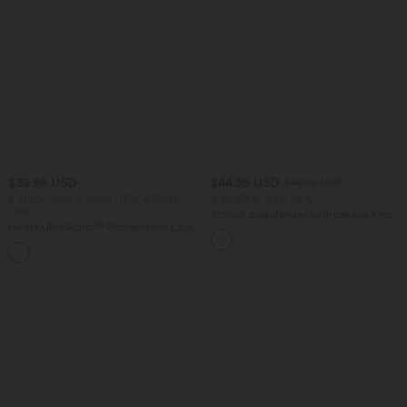
$39.95 USD
$44.95 USD
$48.95 USD
2 Stück -10%, 3 Stück -15%, 4 Stück
2 für 69 €, 3 für 99 €
-20%
Schmal zulaufende Golfhose aus Krepp
Halara UltraSculpt™ Rückenfreies Lauf-
mit hohem Bund und Seitentaschen
Tanktop mit U-Ausschnitt und
+11
überkreuztem, abgerundetem Saum