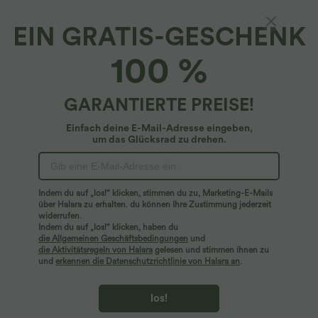
EIN GRATIS-GESCHENK
SoftlyZero™ Plush*
100 %
Softlyzero™ Plush Langärmliges, verkürztes
Yoga-Sportoberteil mit Daumenloch
4.8
(
651
)
GARANTIERTE PREISE!
$42.95 USD
Einfach deine E-Mail-Adresse eingeben,
um das Glücksrad zu drehen.
Indem du auf „los!“ klicken, stimmen du zu, Marketing-E-Mails
über Halara zu erhalten. du können Ihre Zustimmung jederzeit
widerrufen.
Indem du auf „los!“ klicken, haben du
die Allgemeinen Geschäftsbedingungen
und
die Aktivitätsregeln von Halara
gelesen und stimmen ihnen zu
und
erkennen die Datenschutzrichtlinie von Halara an
.
los!