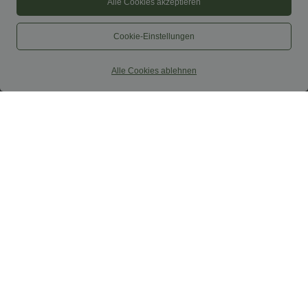
Alle Cookies akzeptieren
Cookie-Einstellungen
Alle Cookies ablehnen
$44.95 USD
$52.95 USD
$61.95 USD
2 Stück -10%, 3 Stück -15%, 4 Stück
limited time sale
-20%
Lässiger, rückenfreier Jumpsuit mit
Lässige Cordhose mit mittelhohem
Seitentaschen
Bund, Reißverschluss und Seitentaschen
+7