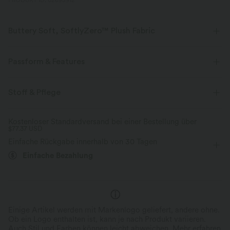
PRODUKT ID: 02695912
Buttery Soft, SoftlyZero™ Plush Fabric
Buttery soft, four-way stretch, and moisture-wicking comfort for all-day
wear.
Passform & Features
Butterweich
Vier-Wege-Stretch
Für: Laufen und Freizeitaktivitäten
Körperbetont
Stoff & Pflege
Daumenlöcher
eingenähter BH
Atmungsaktiv
Feuchtigkeitsableitend
Kostenloser Standardversand bei einer Bestellung über
$77.37 USD
quadratischer Ausschnitt
gekürzt
langärmlig
Einfache Rückgabe innerhalb von 30 Tagen
Hohe Dehnung
Vier-Wege-Stretch
Einfache Bezahlung
Einige Artikel werden mit Markenlogo geliefert, andere ohne.
Ob ein Logo enthalten ist, kann je nach Produkt variieren.
Auch Stil und Farben können leicht abweichen.
Mehr erfahren