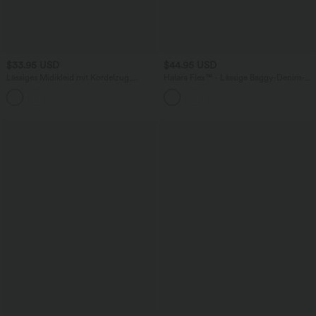
$33.95 USD
$44.95 USD
Lässiges Midikleid mit Kordelzug,
Halara Flex™ - Lässige Baggy-Denim-
Schlitz und geschwungenem Saum
Shorts mit hohem Crossover-Bund und
mehreren Taschen