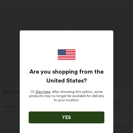
Sale
Sale
Are you shopping from the
United States
?
Or
Stay here
, after choosing this option, some
$61.95 USD
$44.95 USD
$64.95 USD
products may no longer be available for delivery
2 Stück -10%, 3 Stück -15%, 4 Stück
2 für 69 €, 3 für 99 €
to your location.
-20%
Halara Flex™ plissierte dehnbare
Halara Flex™ Baggy Jeans Low Rise mit
Stoffhose mit hohem Bund,
Knopf und Reißverschluss, mehreren
Seitentaschen und geradem Bein
+5
Taschen, weitem Bein
YES
Sale