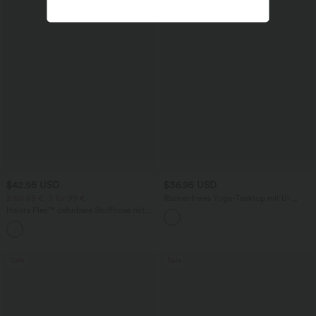
$42.95 USD
$36.95 USD
2 für 69 €, 3 für 99 €
Rückenfreies Yoga-Tanktop mit U-
Ausschnitt, überkreuzten Trägern und
Halara Flex™ dehnbare Stoffhose mit
abgerundetem Saum
hohem Bund, Waffelmuster,
+20
Seitentaschen und weitem Bein
Sale
Sale