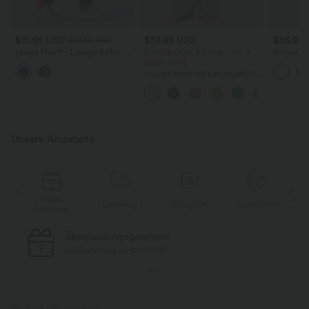
$61.95 USD
$39.95 USD
$36.95
$67.95 USD
Halara Flex™ - Lässige Ballon-
2 Stück -10%, 3 Stück -15%, 4
Rückenfre
Joggers aus Denim mit
Stück -20%
U-Ausschn
mittelhohem Bund und
Trägern 
Lässige Hose mit Leinengefühl,
mehreren Taschen
Saum
hoher Taille, Kordelzug an der
Seite und weitem Bein
Unsere Angebote
Gratis
e
Lieferung
Rückgabe
Gutscheine
Geschenk
Überraschungsgeschenk
bei Bestellung ab $223 USD