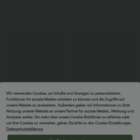
Sale
$25.95 USD
$56.95 USD
Wir verwenden Cookies, um Inhalte und Anzeigen zu personalisieren,
Extra Schnäppchen $23.49 USD
Ärmelloses Midikleid mit V-Ausschnitt,
Funktionen für soziale Medien anbieten zu können und die Zugriffe auf
Seitentaschen und Reißverschluss
Softlyzero™ Plush Crossover Leggings
mit Taschen
unsere Website zu analysieren. Außerdem geben wir Informationen zu Ihrer
+16
Nutzung unserer Website an unsere Partner für soziale Medien, Werbung und
Analysen weiter. Um mehr über unsere Cookie-Richtlinien zu erfahren oder
um Ihre Cookies zu verwalten, gehen Sie bitte zu den Cookie-Einstellungen.
Sale
Datenschutzerklärung