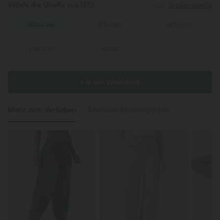
Wähle die Größe aus
(EU)
Größentabelle
XS
(
32/34
)
S
(
34/36
)
M
(
38/40
)
L
(
42/44
)
XL
(
46
)
+ In den Warenkorb
Mehr zum Verlieben
Ähnliche Kleidungsstile