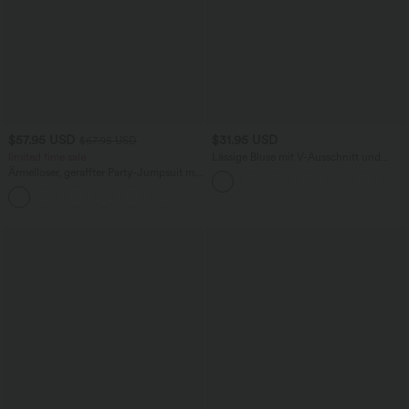
$57.95 USD
$31.95 USD
$67.95 USD
limited time sale
Lässige Bluse mit V-Ausschnitt und
kurzen Puffärmeln
Ärmelloser, geraffter Party-Jumpsuit mit
V-Ausschnitt, Seitentaschen und
+7
unsichtbarem Reißverschluss - pipi-
praktisch