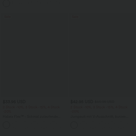
+1
weitem Bein
Sale
Sale
$33.95 USD
$42.95 USD
$50.95 USD
2 Stück -10%, 3 Stück -15%, 4 Stück
2 Stück -10%, 3 Stück -15%, 4 Stück
-20%
-20%
Halara Flex™ - Schmal zulaufende
Jumpsuit mit V-Ausschnitt, kurzen
Bürohose mit hohem Bund,
Ärmeln, plissierten Seitentaschen und
+8
Seitentaschen und Waffelstoff
weitem Bein, fließendem Waffelmuster