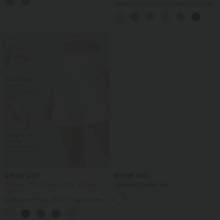
mehreren Taschen
Lässige Hose mit Leinengefühl, hoher
Taille, Kordelzug an der Seite und
weitem Bein
Sale
$31.95 USD
$31.95 USD
2 Stück -10%, 3 Stück -15%, 4 Stück
Lässiges Oberteil mit
-20%
Rundhalsausschnitt und
Fledermausärmeln
Softlyzero™ Airy - 2-in-1 Yoga-Shorts
mit superhohem Bund, mehreren
+23
Taschen und InstantCool - 17,78 cm