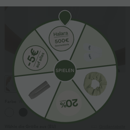
Farbe
Weiß
Wähle die Größe aus
(EU)
Größentabelle