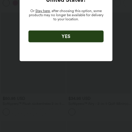
UPF50+
Or
Stay here
, after choosing this option, some
products may no longer be available for delivery
to your location.
YES
$50.95 USD
$34.95 USD
Softlyzero™ Plush rückenfreies 2-in-1-
Softlyzero™ Airy - 2-in-1-Golf-Minirock
Flare-Trainingskleid – Wannabe – Easy
mit elegantem Spitzenbesatz, hohem
+29
Peezy
Bund, Seitentaschen und überkreuzten
Trägern