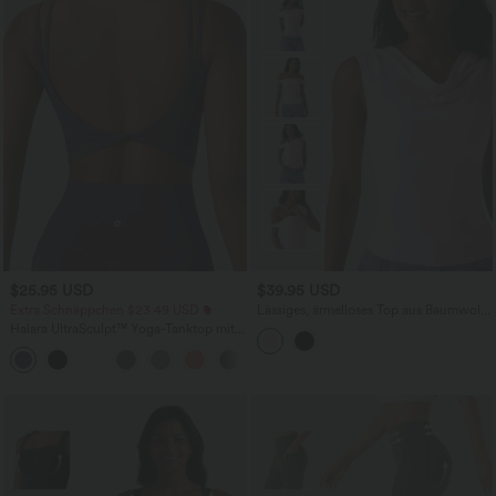
$25.95 USD
$39.95 USD
Extra Schnäppchen $23.49 USD
Lässiges, ärmelloses Top aus Baumwolle
mit Wasserfallausschnitt und
Halara UltraSculpt™ Yoga-Tanktop mit
integriertem BH - B-DD Cups
doppelten Trägern und gedrehtem
+11
Rücken