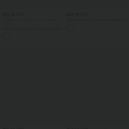
$39.95 USD
$36.95 USD
2 Stück -10%, 3 Stück -15%, 4 Stück
Schulterfreies 2-in-1 Freizeitoberteil aus
-20%
Rippstrick mit langen Ärmeln
Halara UltraSculpt™ Rückenfreies Lauf-
Tanktop mit U-Ausschnitt und
+11
überkreuztem, abgerundetem Saum