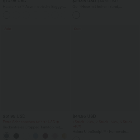
$70.95 USD
$29.95 USD
$44.95 USD
Halara Flex™ Asymmetrische Baggy-
Golf-Hose mit hohem Bund,
Jeans mit hohem Bund und Taschen​
Seitentaschen, Golf-Tee-Taschen und
ausgestelltem Bein - schnelltrocknend,
UPF40+
Sale
Sale
$31.95 USD
$44.95 USD
Extra Schnäppchen $27.97 USD
1 Stück -20%, 2 Stück -30%, 3 Stück
-40%
Rückenfreies Cropped Tanktop mit
Crisscross-Rücken
Halara UltraSculpt™ - Formende
+6
Trainings-Leggings mit hohem Bund,