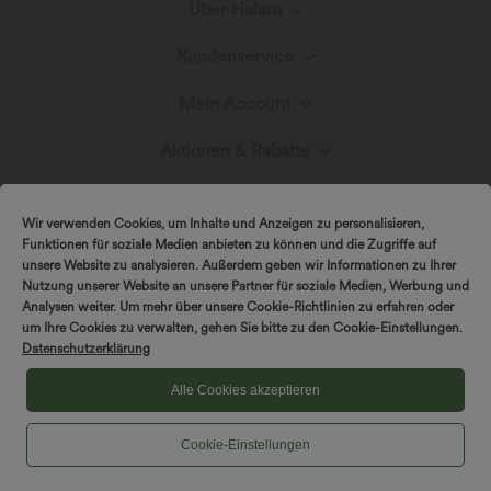
Über Halara
Kundenservice
Lerne Halara kennen
Mein Account
Hilfecenter
Stoffinnovation
Aktionen & Rabatte
Anmelden oder Registrieren
Kontakt
Blog
Halara-Gutscheine & Rabatte
Wir verwenden Cookies, um Inhalte und Anzeigen zu personalisieren,
Bestellverlauf
Funktionen für soziale Medien anbieten zu können und die Zugriffe auf
Versand & Zoll
unsere Website zu analysieren. Außerdem geben wir Informationen zu Ihrer
Presse
Markenbotschafter
Nutzung unserer Website an unsere Partner für soziale Medien, Werbung und
Bestellung verfolgen
Analysen weiter. Um mehr über unsere Cookie-Richtlinien zu erfahren oder
um Ihre Cookies zu verwalten, gehen Sie bitte zu den Cookie-Einstellungen.
Rückgabebedingungen
|
Copyright © 2026 Halara
Datenschutzerklärung
Cookie-Richtlinien
Datenschutzerklärung
Affiliate-Programme
|
|
COUPON-RICHTLINIEN
Allgemeine Geschäftsbedingungen
Kontodetails
Alle Cookies akzeptieren
Größenhilfe
|
Barrierefreiheitserklärung
Cookies-Einstellungen
Cookie-Einstellungen
Passwort ändern
Sitemap