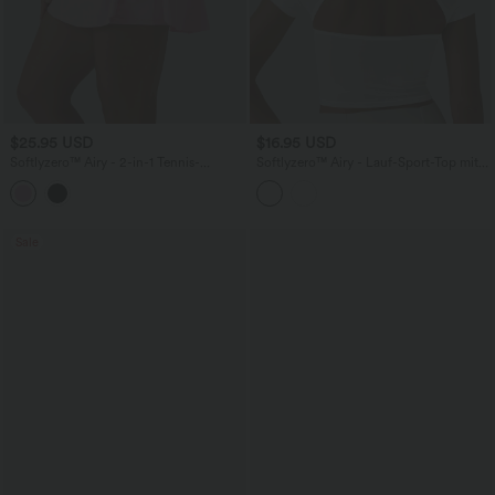
$25.95 USD
$16.95 USD
Softlyzero™ Airy - 2-in-1 Tennis-
Softlyzero™ Airy - Lauf-Sport-Top mit
Minirock mit hohem Crossover-Bund
Rundhalsausschnitt, kurzen Ärmeln,
und Seitentaschen - UPF50+
ausgeschnittenem Rückendesign,
atmungsaktivem Mesh und InstantCool
- UPF50+
Sale