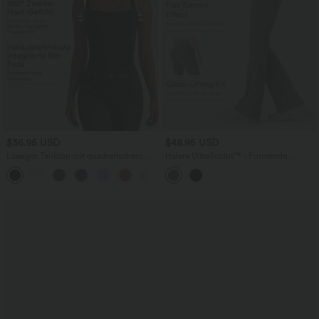
$36.95 USD
$48.95 USD
Lässiges Tanktop mit quadratischem
Halara UltraSculpt™ - Formende
Ausschnitt und integriertem BH - B-E
Bootcut-Yoga-Leggings mit hohem
Cups
Bund, Tasche, Booty-Scrunch und
Bauchkontrolle - Po-Lifting