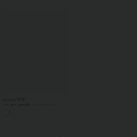
Seitentaschen, Bauchkontrolle und
Booty-Scrunch - Po-Lifting
$33.95 USD
Lässiges, ärmelloses Hemd mit V-
Ausschnitt, Streifen und Bindeband
hinten