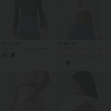
$27.95 USD
$29.95 USD
Lässiges T-Shirt mit quadratischem
1 Stück -20%, 2 Stück -30%, 3 Stück
Ausschnitt und langen Volantärmeln
-40%
Schulterfreies, verkürztes Top aus
geripptem Strick mit langen Ärmeln und
integriertem BH