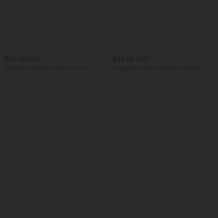
$33.95 USD
$42.95 USD
OneForm Seamless Flow - Tennis-
Yoga-Sport-Top mit kurzen Ärmeln,
Tanktop aus atmungsaktivem Mesh und
integriertem BH, One-Shoulder-Design
Farbblock
und abgerundetem Saum -
schnelltrocknend