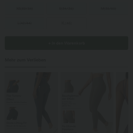
XS
(
32/34
)
S
(
34/36
)
M
(
38/40
)
L
(
42/44
)
XL
(
46
)
+ In den Warenkorb
Mehr zum Verlieben