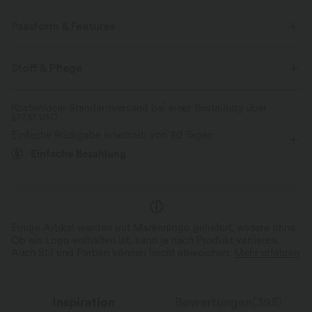
Passform & Features
Normale Passform
abgerundeter Saum
Stehkragen
Stoff & Pflege
Reißverschluss
Golf
Kontrastierende Farben
Kostenloser Standardversand bei einer Bestellung über
$77.37 USD
taillenlang
ärmellos
Mittlere Dehnung
Einfache Rückgabe innerhalb von 30 Tagen
Vier-Wege-Stretch
Tanktop
Einfache Bezahlung
Einige Artikel werden mit Markenlogo geliefert, andere ohne.
Ob ein Logo enthalten ist, kann je nach Produkt variieren.
Auch Stil und Farben können leicht abweichen.
Mehr erfahren
Inspiration
Bewertungen(393)