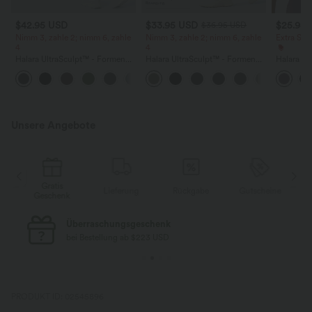
$42.95 USD
$33.95 USD
$25.95
$36.95 USD
Nimm 3, zahle 2; nimm 6, zahle
Nimm 3, zahle 2; nimm 6, zahle
Extra Sc
4
4
Halara UltraSculpt™ - Formende
Halara UltraSculpt™ - Formende
Halara Ul
Workout-Leggings mit hohem
Workout-Leggings mit hohem
Tanktop m
+13
Bund, Seitentaschen, Booty-
Bund, Seitentaschen und
und gedr
Scrunch und Bauchkontrolle
Bauchkontrolle
Unsere Angebote
Gratis
Lieferung
Rückgabe
Gutscheine
k
Geschenk
Kostenloser Standard-Versand
bei Bestellung ab $77 USD
PRODUKT ID: 02545896