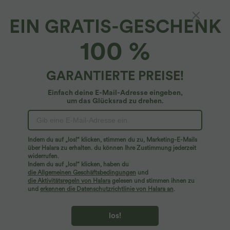
EIN GRATIS-GESCHENK
In My Feels Mock Neck Reißverschluss vorne
100 %
ärmelloses kurz geschnittenes Tanktop
4.9
(
393
)
GARANTIERTE PREISE!
$36.95 USD
Einfach deine E-Mail-Adresse eingeben,
um das Glücksrad zu drehen.
Indem du auf „los!“ klicken, stimmen du zu, Marketing-E-Mails
über Halara zu erhalten. du können Ihre Zustimmung jederzeit
widerrufen.
Indem du auf „los!“ klicken, haben du
die Allgemeinen Geschäftsbedingungen
und
die Aktivitätsregeln von Halara
gelesen und stimmen ihnen zu
und
erkennen die Datenschutzrichtlinie von Halara an
.
los!