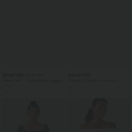
$61.95 USD
$42.95 USD
$67.95 USD
Halara Flex™ - Lässige Ballon-Joggers
Lässiges, 2-teiliges Tanktop mit
aus Denim mit mittelhohem Bund und
Rundhalsausschnitt, Racerback,
mehreren Taschen
integriertem BH und InstantCool -
UPF50+
Sale