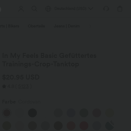
Deutschland
(
USD
)
ts | Bikers
Oberteile
Jeans | Denim
Leggings
Plus-Size
In My Feels Basic Gefüttertes
Trainings-Crop-Tanktop
$20.95 USD
4.8
(
5123
)
Farbe
Cordovan
Sale