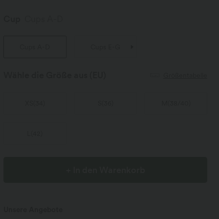
Cup
Cups A-D
Cups A-D
Cups E-G
Wähle die Größe aus
(EU)
Größentabelle
XS
(
34
)
S
(
36
)
M
(
38/40
)
L
(
42
)
+ In den Warenkorb
Unsere Angebote