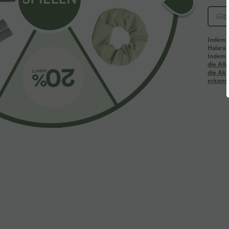
Indem d
Halara 
Indem d
Mehr zum Verlieben
Ähnliche Kleidungsstile
die Al
die Akt
erkenne
$61.95 USD
$39.95 USD
$67.95 USD
Halara Flex™ - Lässige
2 Stück -10%, 3 Stück -15%, 4
R