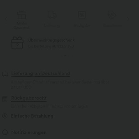
Gratis
e
Lieferung
Rückgabe
Gutscheine
Geschenk
Ge
Überraschungsgeschenk
bei Bestellung ab $223 USD
Lieferung an Deutschland
Kostenloser Standardversand bei einer Bestellung über
$77.37 USD
Rückgaberecht
Einfache Rückgabe innerhalb von 30 Tagen
Einfache Bezahlung
Notifizierungen