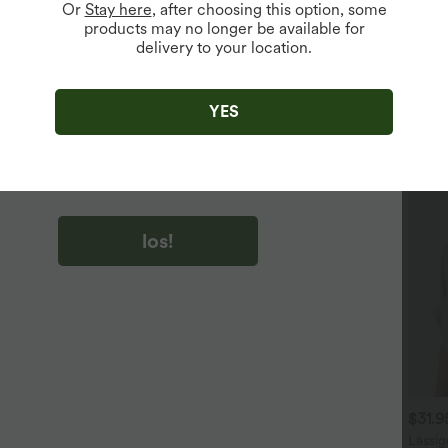
Or
Stay here
, after choosing this option, some
products may no longer be available for
delivery to your location.
u auf „los!“ klicken, stimmen du zu, Marketing-E-Mails über
zu erhalten. du können Ihre Zustimmung jederzeit widerrufen.
YES
u auf „los!“ klicken, haben du
lgemeinen Geschäftsbedingungen
und
ivitätsregeln von Halara
gelesen und stimmen ihnen zu und
n die Datenschutzrichtlinie von Halara an
.
los!
$36.95 USD
$44.95 USD
$31.
ückenfreies Yoga-Tanktop
2 für 69 €, 3 für 99 €
Lässig