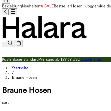
Bekleidung
Neuheiten
% SALE
Bestseller
Hosen | Joggers
Kleide
Kostenloser standard-Versand ab $77.37 USD
Einzelheiten
Startseite
/
Braune Hosen
Braune Hosen
sort