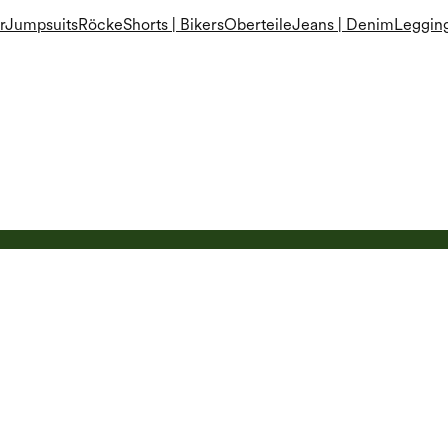
r
Jumpsuits
Röcke
Shorts | Bikers
Oberteile
Jeans | Denim
Leggin