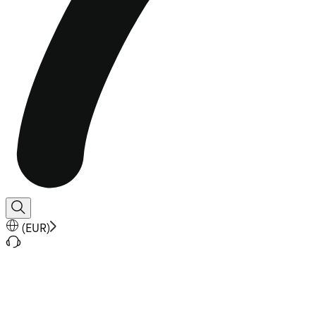
(
EUR
)